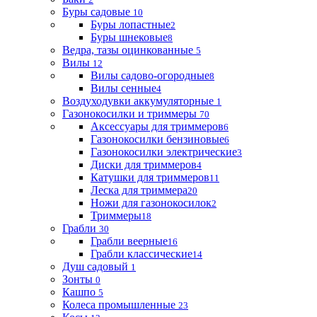
Буры садовые
10
Буры лопастные
2
Буры шнековые
8
Ведра, тазы оцинкованные
5
Вилы
12
Вилы садово-огородные
8
Вилы сенные
4
Воздуходувки аккумуляторные
1
Газонокосилки и триммеры
70
Аксессуары для триммеров
6
Газонокосилки бензиновые
6
Газонокосилки электрические
3
Диски для триммеров
4
Катушки для триммеров
11
Леска для триммера
20
Ножи для газонокосилок
2
Триммеры
18
Грабли
30
Грабли веерные
16
Грабли классические
14
Душ садовый
1
Зонты
0
Кашпо
5
Колеса промышленные
23