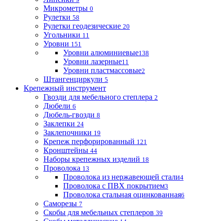
Микрометры
0
Рулетки
58
Рулетки геодезические
20
Угольники
11
Уровни
151
Уровни алюминиевые
138
Уровни лазерные
11
Уровни пластмассовые
2
Штангенциркули
5
Крепежный инструмент
Гвозди для мебельного степлера
2
Дюбели
6
Дюбель-гвозди
8
Заклепки
24
Заклепочники
19
Крепеж перфорированный
121
Кронштейны
44
Наборы крепежных изделий
18
Проволока
13
Проволока из нержавеющей стали
4
Проволока с ПВХ покрытием
3
Проволока стальная оцинкованная
6
Саморезы
7
Скобы для мебельных степлеров
39