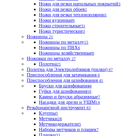
Ножи для резки напольных покрытий
3
Ножи для резки обоев
1
Ножи для резки теплоизоляции
1
Ножи кухонные
0
Ножи строительные
31
Ножи туристические
3
Ножницы
21
Ножницы по металлу
15
Ножницы по ПВХ
6
Ножницы хозяйственные
0
Ножовки по металлу
27
Полотна
21
Полотна для Электролобзиков (пилки)
67
Приспособления для затачивания
6
Приспособления для шлифования
41
Бруски для шлифования
4
Губки для шлифования
16
Камни и бруски абразивные
7
Насадки для дрели и УШМ
14
Резьбонарезной инструмент
83
Клуппы
5
Метчики
28
Метчикодержатели
5
Наборы метчиков и плашек
7
Плашки
33