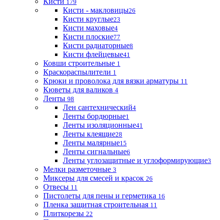
Кисти
179
Кисти - макловицы
26
Кисти круглые
23
Кисти маховые
4
Кисти плоские
77
Кисти радиаторные
8
Кисти флейцевые
41
Ковши строительные
1
Краскораспылители
1
Крюки и проволока для вязки арматуры
11
Кюветы для валиков
4
Ленты
98
Лен сантехнический
4
Ленты бордюрные
1
Ленты изоляционные
41
Ленты клеящие
28
Ленты малярные
15
Ленты сигнальные
6
Ленты углозащитные и углоформирующие
3
Мелки разметочные
3
Миксеры для смесей и красок
26
Отвесы
11
Пистолеты для пены и герметика
16
Пленка защитная строительная
11
Плиткорезы
22