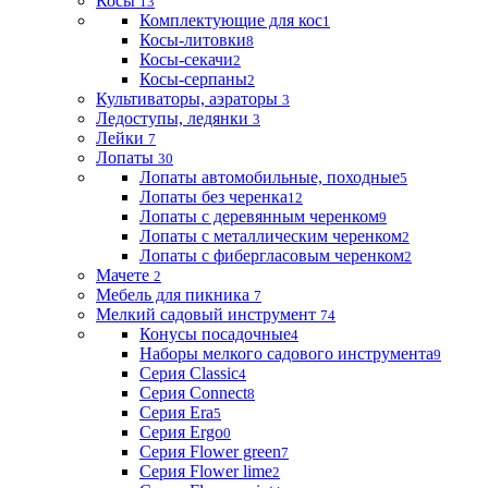
Косы
13
Комплектующие для кос
1
Косы-литовки
8
Косы-секачи
2
Косы-серпаны
2
Культиваторы, аэраторы
3
Ледоступы, ледянки
3
Лейки
7
Лопаты
30
Лопаты автомобильные, походные
5
Лопаты без черенка
12
Лопаты с деревянным черенком
9
Лопаты с металлическим черенком
2
Лопаты с фибергласовым черенком
2
Мачете
2
Мебель для пикника
7
Мелкий садовый инструмент
74
Конусы посадочные
4
Наборы мелкого садового инструмента
9
Серия Classic
4
Серия Connect
8
Серия Era
5
Серия Ergo
0
Серия Flower green
7
Серия Flower lime
2