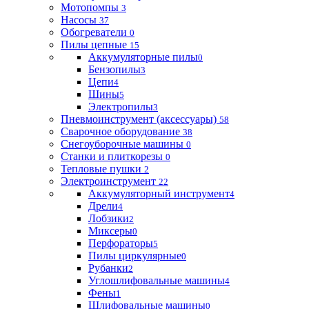
Мотопомпы
3
Насосы
37
Обогреватели
0
Пилы цепные
15
Аккумуляторные пилы
0
Бензопилы
3
Цепи
4
Шины
5
Электропилы
3
Пневмоинструмент (аксессуары)
58
Сварочное оборудование
38
Снегоуборочные машины
0
Станки и плиткорезы
0
Тепловые пушки
2
Электроинструмент
22
Аккумуляторный инструмент
4
Дрели
4
Лобзики
2
Миксеры
0
Перфораторы
5
Пилы циркулярные
0
Рубанки
2
Углошлифовальные машины
4
Фены
1
Шлифовальные машины
0