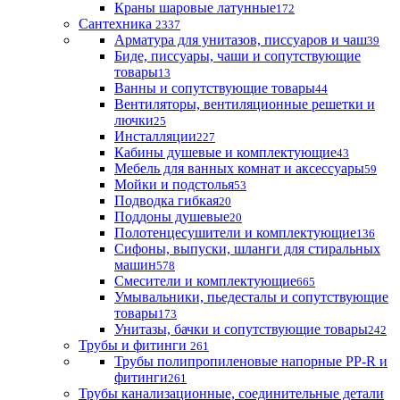
Краны шаровые латунные
172
Сантехника
2337
Арматура для унитазов, писсуаров и чаш
39
Биде, писсуары, чаши и сопутствующие
товары
13
Ванны и сопутствующие товары
44
Вентиляторы, вентиляционные решетки и
лючки
25
Инсталляции
227
Кабины душевые и комплектующие
43
Мебель для ванных комнат и аксессуары
59
Мойки и подстолья
53
Подводка гибкая
20
Поддоны душевые
20
Полотенцесушители и комплектующие
136
Сифоны, выпуски, шланги для стиральных
машин
578
Смесители и комплектующие
665
Умывальники, пьедесталы и сопутствующие
товары
173
Унитазы, бачки и сопутствующие товары
242
Трубы и фитинги
261
Трубы полипропиленовые напорные PP-R и
фитинги
261
Трубы канализационные, соединительные детали