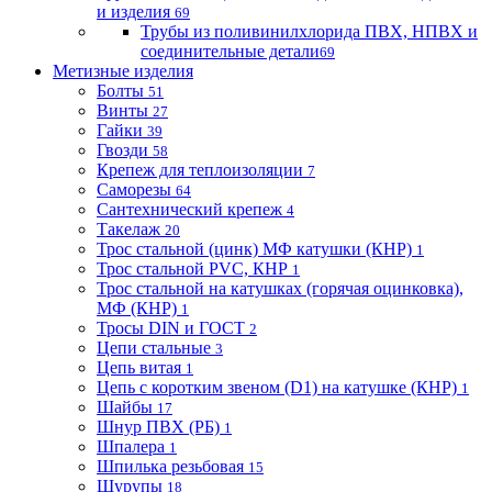
и изделия
69
Трубы из поливинилхлорида ПВХ, НПВХ и
соединительные детали
69
Метизные изделия
Болты
51
Винты
27
Гайки
39
Гвозди
58
Крепеж для теплоизоляции
7
Саморезы
64
Сантехнический крепеж
4
Такелаж
20
Трос стальной (цинк) МФ катушки (КНР)
1
Трос стальной PVC, КНР
1
Трос стальной на катушках (горячая оцинковка),
МФ (КНР)
1
Тросы DIN и ГОСТ
2
Цепи стальные
3
Цепь витая
1
Цепь с коротким звеном (D1) на катушке (КНР)
1
Шайбы
17
Шнур ПВХ (РБ)
1
Шпалера
1
Шпилька резьбовая
15
Шурупы
18