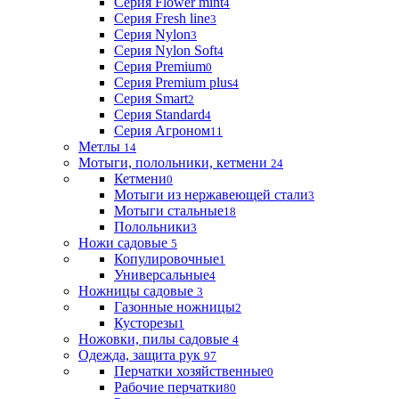
Серия Flower mint
4
Серия Fresh line
3
Серия Nylon
3
Серия Nylon Soft
4
Серия Premium
0
Серия Premium plus
4
Серия Smart
2
Серия Standard
4
Серия Агроном
11
Метлы
14
Мотыги, полольники, кетмени
24
Кетмени
0
Мотыги из нержавеющей стали
3
Мотыги стальные
18
Полольники
3
Ножи садовые
5
Копулировочные
1
Универсальные
4
Ножницы садовые
3
Газонные ножницы
2
Кусторезы
1
Ножовки, пилы садовые
4
Одежда, защита рук
97
Перчатки хозяйственные
0
Рабочие перчатки
80