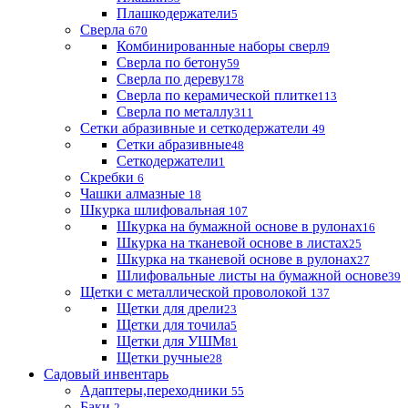
Плашкодержатели
5
Сверла
670
Комбинированные наборы сверл
9
Сверла по бетону
59
Сверла по дереву
178
Сверла по керамической плитке
113
Сверла по металлу
311
Сетки абразивные и сеткодержатели
49
Сетки абразивные
48
Сеткодержатели
1
Скребки
6
Чашки алмазные
18
Шкурка шлифовальная
107
Шкурка на бумажной основе в рулонах
16
Шкурка на тканевой основе в листах
25
Шкурка на тканевой основе в рулонах
27
Шлифовальные листы на бумажной основе
39
Щетки с металлической проволокой
137
Щетки для дрели
23
Щетки для точила
5
Щетки для УШМ
81
Щетки ручные
28
Садовый инвентарь
Адаптеры,переходники
55
Баки
2