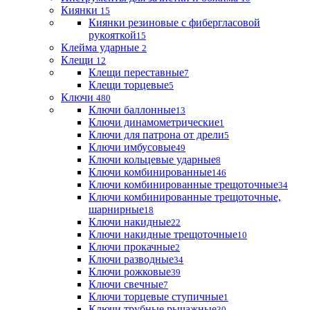
Киянки
15
Киянки резиновые с фибергласовой
рукояткой
15
Клейма ударные
2
Клещи
12
Клещи переставные
7
Клещи торцевые
5
Ключи
480
Ключи баллонные
13
Ключи динамометрические
1
Ключи для патрона от дрели
5
Ключи имбусовые
49
Ключи кольцевые ударные
8
Ключи комбинированные
146
Ключи комбинированные трещоточные
34
Ключи комбинированные трещоточные,
шарнирные
18
Ключи накидные
22
Ключи накидные трещоточные
10
Ключи прокачные
2
Ключи разводные
34
Ключи рожковые
39
Ключи свечные
7
Ключи торцевые ступичные
1
Ключи трубные рычажные
30