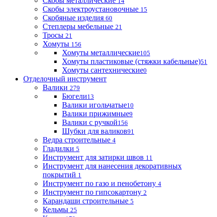
Скобы металлические
14
Скобы электроустановочные
15
Скобяные изделия
60
Степлеры мебельные
21
Тросы
21
Хомуты
156
Хомуты металлические
105
Хомуты пластиковые (стяжки кабельные)
51
Хомуты сантехнические
0
Отделочный инструмент
Валики
279
Бюгели
13
Валики игольчатые
10
Валики прижимные
9
Валики с ручкой
156
Шубки для валиков
91
Ведра строительные
4
Гладилки
5
Инструмент для затирки швов
11
Инструмент для нанесения декоративных
покрытий
1
Инструмент по газо и пенобетону
4
Инструмент по гипсокартону
2
Карандаши строительные
5
Кельмы
25