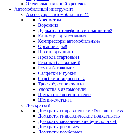
Электромонтажный крепеж
6
Автомобильный инструмент
Аксессуары автомобильные
70
Ареометры
1
Воронки
3
Держатели телефонов и планшетов
2
Канистры для топлива
9
Компрессоры автомобильные
3
Органайзеры
5
Пакеты для шин
1
Провода стартовые
1
Резинки багажные
10
Ремни багажные
7
Салфетки и губки
1
Скребки и водосгоны
4
Тросы буксировочные
8
Удобства в автомобиле
1
Щетки стеклоочистителя
3
Щетки-сметки
11
Домкраты
61
Домкраты гидравлические бутылочные
36
Домкраты гидравлические подкатные
16
Домкраты механические бутылочные
1
Домкраты реечные
5
Домкраты ромбовые
3