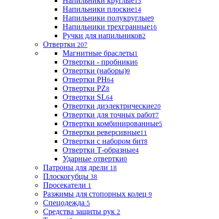
Напильники круглые
15
Напильники плоские
14
Напильники полукруглые
9
Напильники трехгранные
16
Ручки для напильников
2
Отвертки
207
Магнитные браслеты
1
Отвертки - пробники
6
Отвертки (наборы)
9
Отвертки PH
64
Отвертки PZ
8
Отвертки SL
64
Отвертки диэлектрические
20
Отвертки для точных работ
7
Отвертки комбинированные
5
Отвертки реверсивные
11
Отвертки с набором бит
8
Отвертки Т-образные
4
Ударные отвертки
0
Патроны для дрели
18
Плоскогубцы
38
Просекатели
1
Разжимы для стопорных колец
9
Спецодежда
5
Средства защиты рук
2