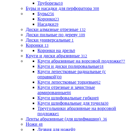
Труборезы
10
Буры и насадки для перфоратора
308
Буры
256
Коронки
23
Насадки
29
Диски алмазные отрезные
132
Диски пильные по дереву
109
Диски универсальные
1
Коронки
13
Коронки на дрель
9
Круги и диски абразивные
312
Круги абразивные на ворсовой подложке
77
Круги и диски полировальные
18
Круги лепестковые радиальные (с
оправкой)
30
Круги лепестковые торцевые
62
Круги отрезные и зачистные
армированные
86
Круги шлифовальные гибкие
8
Круги шлифовальные для точила
30
Треугольники абразивные на ворсовой
подложке
1
Ленты абразивные (для шлифмашин)
36
Ножи
48
Лезвия для ножей
9