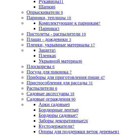
Рукавицы
11
Шапки
6
Опрыскиватели
9
Парники, теплицы
10
Комплектующие к парникам
7
Парники
3
Пистолеты - распылители
19
Плащи - дождевики
3
Пленки, укрывные материалы
17
Защита
5
Пленка
6
Укрывной материал
6
Плоскорезы
6
Посуда для пикника
7
Приборы для приготовления пищи
47
Приспособления для рассады
31
Распылители
6
Садовые аксессуары
18
Садовые ограждения
90
Арки садовые
0
Бордюрные ленты
9
Бордюры садовые
7
Заборы декоративные
26
Кустодержатели
7
Опоры для поддержки веток деревьев
1