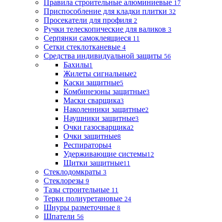
Правила строительные алюминиевые
17
Приспособление для кладки плитки
32
Просекатели для профиля
2
Ручки телескопические для валиков
3
Серпянки самоклеящиеся
11
Сетки стеклотканевые
4
Средства индивидуальной защиты
56
Бахилы
1
Жилеты сигнальные
2
Каски защитные
5
Комбинезоны защитные
3
Маски сварщика
3
Наколенники защитные
2
Наушники защитные
3
Очки газосварщика
2
Очки защитные
8
Респираторы
4
Удерживающие системы
12
Щитки защитные
11
Стеклодомкраты
3
Стеклорезы
9
Тазы строительные
11
Терки полиуретановые
24
Шнуры разметочные
8
Шпатели
56