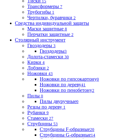
Тиски
15
Трансформеры
7
Трубогибы
1
Чертилки, буравчики
2
Средства индивидуальной защиты
Маски защитные
8
Перчатки защитные
2
Столярный инструмент
Гвоздодеры
3
Гвоздодеры
3
Долота-стамески
30
Кирки
4
Лобзики
2
Ножовки
43
Ножовки по гипсокартону
0
Ножовки по дереву
41
Ножовки по пенобетону
2
Пилы
0
Пилы двуручные
0
Резцы по дереву
1
Рубанки
9
Стамески
27
Струбцины
53
Струбцины F-образные
20
Струбцины G-образные
14