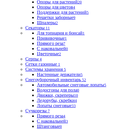
Опоры для растений
20
Опоры для цветов
4
Поддержки для растений
5
Решетки заборные
9
Шпалеры
2
Секаторы
11
Для топиария и бонсай
1
Прививочные
1
Прямого реза
7
С наковальней
0
Цветочные
2
Серпы
4
Сетки газонные
1
Системы хранения
5
Настенные держатели
5
Снегоуборочный инвентарь
52
Автомобильные снеговые лопаты
5
Водосгоны для пола
0
Движки, скреперы
10
Ледорубы, скребки
4
Лопаты снеговые
33
Сучкорезы
7
Прямого реза
4
С наковальней
3
Штанговые
0