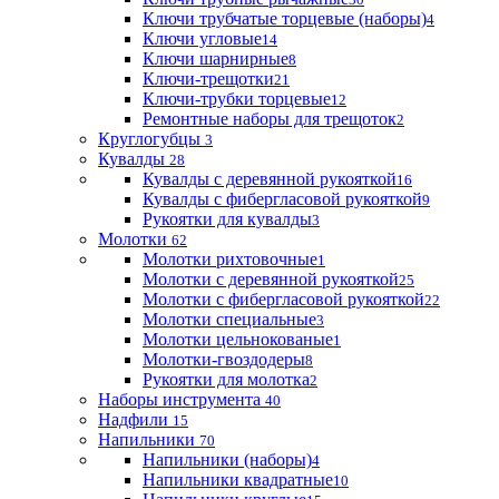
Ключи трубчатые торцевые (наборы)
4
Ключи угловые
14
Ключи шарнирные
8
Ключи-трещотки
21
Ключи-трубки торцевые
12
Ремонтные наборы для трещоток
2
Круглогубцы
3
Кувалды
28
Кувалды с деревянной рукояткой
16
Кувалды с фибергласовой рукояткой
9
Рукоятки для кувалды
3
Молотки
62
Молотки рихтовочные
1
Молотки с деревянной рукояткой
25
Молотки с фибергласовой рукояткой
22
Молотки специальные
3
Молотки цельнокованые
1
Молотки-гвоздодеры
8
Рукоятки для молотка
2
Наборы инструмента
40
Надфили
15
Напильники
70
Напильники (наборы)
4
Напильники квадратные
10