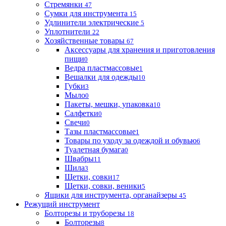
Стремянки
47
Сумки для инструмента
15
Удлинители электрические
5
Уплотнители
22
Хозяйственные товары
67
Аксессуары для хранения и приготовления
пищи
0
Ведра пластмассовые
1
Вешалки для одежды
10
Губки
3
Мыло
0
Пакеты, мешки, упаковка
10
Салфетки
0
Свечи
0
Тазы пластмассовые
1
Товары по уходу за одеждой и обувью
6
Туалетная бумага
0
Швабры
11
Шила
3
Щетки, совки
17
Щетки, совки, веники
5
Ящики для инструмента, органайзеры
45
Режущий инструмент
Болторезы и труборезы
18
Болторезы
8