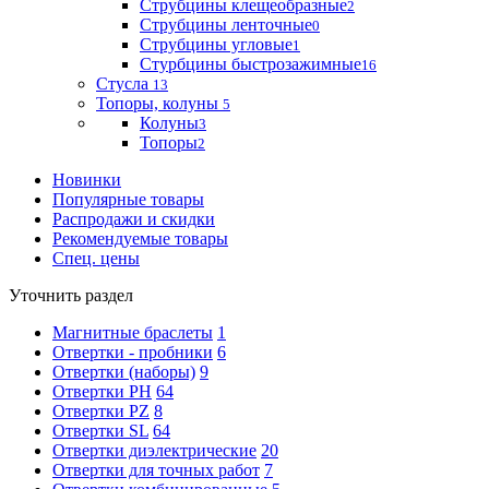
Струбцины клещеобразные
2
Струбцины ленточные
0
Струбцины угловые
1
Стурбцины быстрозажимные
16
Стусла
13
Топоры, колуны
5
Колуны
3
Топоры
2
Новинки
Популярные товары
Распродажи и скидки
Рекомендуемые товары
Спец. цены
Уточнить раздел
Магнитные браслеты
1
Отвертки - пробники
6
Отвертки (наборы)
9
Отвертки PH
64
Отвертки PZ
8
Отвертки SL
64
Отвертки диэлектрические
20
Отвертки для точных работ
7