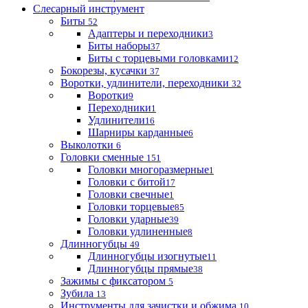
Слесарный инструмент
Биты
52
Адаптеры и переходники
3
Биты наборы
37
Биты с торцевыми головками
12
Бокорезы, кусачки
37
Воротки, удлинители, переходники
32
Воротки
9
Переходники
1
Удлинители
16
Шарниры карданные
6
Выколотки
6
Головки сменные
151
Головки многоразмерные
1
Головки с битой
17
Головки свечные
1
Головки торцевые
85
Головки ударные
39
Головки удлиненные
8
Длинногубцы
49
Длинногубцы изогнутые
11
Длинногубцы прямые
38
Зажимы с фиксатором
5
Зубила
13
Инструменты для зачистки и обжима
10