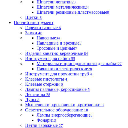
Шпатели лопатки
23
Шпатели металлические
24
Шпатели резиновые,пластмассовые
9
Щетки
8
Прочий инструмент
Горелки газовые
6
Замки
46
Навесные
34
Накладные и врезные
5
Тросовые и цепные
7
Изделия канатно-веревочные
84
Инструмент для пайки
55
Материалы и принадлежности для пайки
27
Паяльники электрические
28
Инструмент для прочистки труб
4
Клеевые пистолеты
4
Клеевые стержни
6
Лампы паяльные, керосиновые
5
Лестницы
28
Лупы
8
Мышеловки, крысоловки, кротоловки
3
Осветительное оборудование
18
Лампы энергосберегающие
5
Фонари
13
Петли гаражные
27