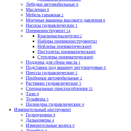
Лебедки автомобильные
8
Масленки
0
Мебель гаражная
2
Моечные машины высокого давления
6
Насосы гидравлические
1
Пневмоинструмент
24
Краскораспылители
12
Наборы пневмоинструмента
3
Нейлеры пневматические
0
Пистолеты пневматические
6
Степлеры пневматические
0
Поддоны для сбора масла
1
Подставки под машину регулируемые
0
Прессы гидравлические
2
Пробники автомобильные
2
Растяжки гидравлические
5
Специальные приспособления
32
Тали
9
Тельферы
5
Цилиндры гидравлические
4
Измерительный инструмент
Гидроуровни
9
Дальномеры
4
Измерительные колеса
0
Линейки
9