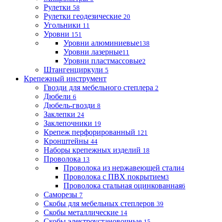
Рулетки
58
Рулетки геодезические
20
Угольники
11
Уровни
151
Уровни алюминиевые
138
Уровни лазерные
11
Уровни пластмассовые
2
Штангенциркули
5
Крепежный инструмент
Гвозди для мебельного степлера
2
Дюбели
6
Дюбель-гвозди
8
Заклепки
24
Заклепочники
19
Крепеж перфорированный
121
Кронштейны
44
Наборы крепежных изделий
18
Проволока
13
Проволока из нержавеющей стали
4
Проволока с ПВХ покрытием
3
Проволока стальная оцинкованная
6
Саморезы
7
Скобы для мебельных степлеров
39
Скобы металлические
14
Скобы электроустановочные
15