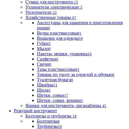
Сумки для инструмента
15
Удлинители электрические
5
Уплотнители
22
Хозяйственные товары
67
Аксессуары для хранения и приготовления
пищи
0
Ведра пластмассовые
1
Вешалки для одежды
10
Губки
3
Мыло
0
Пакеты, мешки, упаковка
10
Салфетки
0
Свечи
0
Тазы пластмассовые
1
Товары по уходу за одеждой и обувью
6
Туалетная бумага
0
Швабры
11
Шила
3
Щетки, совки
17
Щетки, совки, веники
5
Ящики для инструмента, органайзеры
45
Режущий инструмент
Болторезы и труборезы
18
Болторезы
8
Труборезы
10