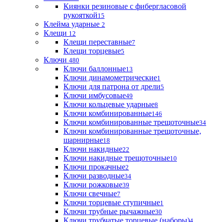
Киянки резиновые с фибергласовой
рукояткой
15
Клейма ударные
2
Клещи
12
Клещи переставные
7
Клещи торцевые
5
Ключи
480
Ключи баллонные
13
Ключи динамометрические
1
Ключи для патрона от дрели
5
Ключи имбусовые
49
Ключи кольцевые ударные
8
Ключи комбинированные
146
Ключи комбинированные трещоточные
34
Ключи комбинированные трещоточные,
шарнирные
18
Ключи накидные
22
Ключи накидные трещоточные
10
Ключи прокачные
2
Ключи разводные
34
Ключи рожковые
39
Ключи свечные
7
Ключи торцевые ступичные
1
Ключи трубные рычажные
30
Ключи трубчатые торцевые (наборы)
4