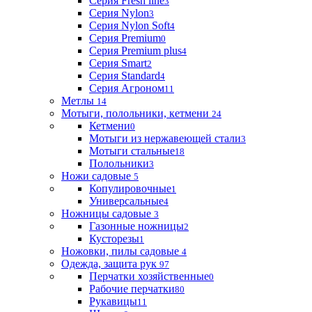
Серия Fresh line
3
Серия Nylon
3
Серия Nylon Soft
4
Серия Premium
0
Серия Premium plus
4
Серия Smart
2
Серия Standard
4
Серия Агроном
11
Метлы
14
Мотыги, полольники, кетмени
24
Кетмени
0
Мотыги из нержавеющей стали
3
Мотыги стальные
18
Полольники
3
Ножи садовые
5
Копулировочные
1
Универсальные
4
Ножницы садовые
3
Газонные ножницы
2
Кусторезы
1
Ножовки, пилы садовые
4
Одежда, защита рук
97
Перчатки хозяйственные
0
Рабочие перчатки
80
Рукавицы
11