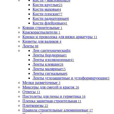
Кисти - макловицы
26
Кисти круглые
23
Кисти маховые
4
Кисти плоские
77
Кисти радиаторные
8
Кисти флейцевые
41
Ковши строительные
1
Краскораспылители
1
Крюки и проволока для вязки арматуры
11
Кюветы для валиков
4
Ленты
98
Лен сантехнический
4
Ленты бордюрные
1
Ленты изоляционные
41
Ленты клеящие
28
Ленты малярные
15
Ленты сигнальные
6
Ленты углозащитные и углоформирующие
3
Мелки разметочные
3
Миксеры для смесей и красок
26
Отвесы
11
Пистолеты для пены и герметика
16
Пленка защитная строительная
11
Плиткорезы
22
Правила строительные алюминиевые
17