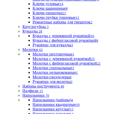
Ключи угловые
14
Ключи шарнирные
8
Ключи-трещотки
21
Ключи-трубки торцевые
12
Ремонтные наборы для трещоток
2
Круглогубцы
3
Кувалды
28
Кувалды с деревянной рукояткой
16
Кувалды с фибергласовой рукояткой
9
Рукоятки для кувалды
3
Молотки
62
Молотки рихтовочные
1
Молотки с деревянной рукояткой
25
Молотки с фибергласовой рукояткой
22
Молотки специальные
3
Молотки цельнокованые
1
Молотки-гвоздодеры
8
Рукоятки для молотка
2
Наборы инструмента
40
Надфили
15
Напильники
70
Напильники (наборы)
4
Напильники квадратные
10
Напильники круглые
15
Напильники плоские
14