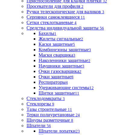
Приспособление для кладки плитки
32
Просекатели для профиля
2
Ручки телескопические для валиков
3
Серпянки самоклеящиеся
11
Сетки стеклотканевые
4
Средства индивидуальной защиты
56
Бахилы
1
Жилеты сигнальные
2
Каски защитные
5
Комбинезоны защитные
3
Маски сварщика
3
Наколенники защитные
2
Наушники защитные
3
Очки газосварщика
2
Очки защитные
8
Респираторы
4
Удерживающие системы
12
Щитки защитные
11
Стеклодомкраты
3
Стеклорезы
9
Тазы строительные
11
Терки полиуретановые
24
Шнуры разметочные
8
Шпатели
56
Шпатели лопатки
23