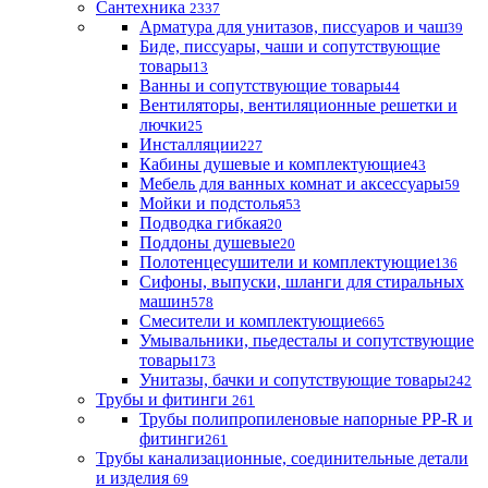
Сантехника
2337
Арматура для унитазов, писсуаров и чаш
39
Биде, писсуары, чаши и сопутствующие
товары
13
Ванны и сопутствующие товары
44
Вентиляторы, вентиляционные решетки и
лючки
25
Инсталляции
227
Кабины душевые и комплектующие
43
Мебель для ванных комнат и аксессуары
59
Мойки и подстолья
53
Подводка гибкая
20
Поддоны душевые
20
Полотенцесушители и комплектующие
136
Сифоны, выпуски, шланги для стиральных
машин
578
Смесители и комплектующие
665
Умывальники, пьедесталы и сопутствующие
товары
173
Унитазы, бачки и сопутствующие товары
242
Трубы и фитинги
261
Трубы полипропиленовые напорные PP-R и
фитинги
261
Трубы канализационные, соединительные детали
и изделия
69