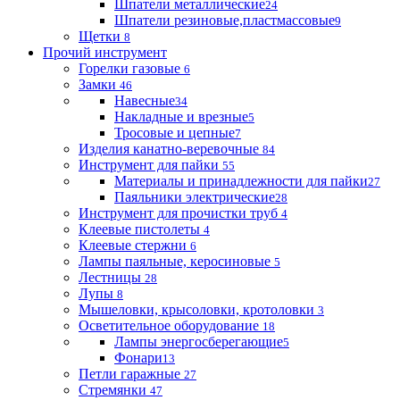
Шпатели металлические
24
Шпатели резиновые,пластмассовые
9
Щетки
8
Прочий инструмент
Горелки газовые
6
Замки
46
Навесные
34
Накладные и врезные
5
Тросовые и цепные
7
Изделия канатно-веревочные
84
Инструмент для пайки
55
Материалы и принадлежности для пайки
27
Паяльники электрические
28
Инструмент для прочистки труб
4
Клеевые пистолеты
4
Клеевые стержни
6
Лампы паяльные, керосиновые
5
Лестницы
28
Лупы
8
Мышеловки, крысоловки, кротоловки
3
Осветительное оборудование
18
Лампы энергосберегающие
5
Фонари
13
Петли гаражные
27
Стремянки
47