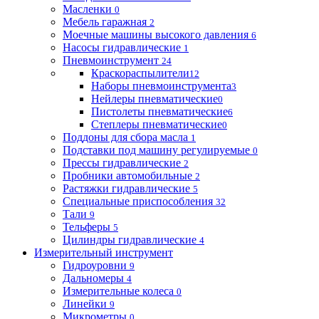
Масленки
0
Мебель гаражная
2
Моечные машины высокого давления
6
Насосы гидравлические
1
Пневмоинструмент
24
Краскораспылители
12
Наборы пневмоинструмента
3
Нейлеры пневматические
0
Пистолеты пневматические
6
Степлеры пневматические
0
Поддоны для сбора масла
1
Подставки под машину регулируемые
0
Прессы гидравлические
2
Пробники автомобильные
2
Растяжки гидравлические
5
Специальные приспособления
32
Тали
9
Тельферы
5
Цилиндры гидравлические
4
Измерительный инструмент
Гидроуровни
9
Дальномеры
4
Измерительные колеса
0
Линейки
9
Микрометры
0