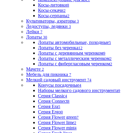
Косы-литовки
8
Косы-секачи
2
Косы-серпаны
2
Культиваторы, аэраторы
3
Ледоступы, ледянки
3
Лейки
7
Лопаты
30
Лопаты автомобильные, походные
5
Лопаты без черенка
12
Лопаты с деревянным черенком
9
Лопаты с металлическим черенком
2
Лопаты с фибергласовым черенком
2
Мачете
2
Мебель для пикника
7
Мелкий садовый инструмент
74
Конусы посадочные
4
Наборы мелкого садового инструмента
9
Серия Classic
4
Серия Connect
8
Серия Era
5
Серия Ergo
0
Серия Flower green
7
Серия Flower lime
2
Серия Flower mint
4