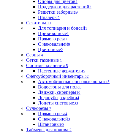
Опоры для цветов
4
Поддержки для растений
5
Решетки заборные
9
Шпалеры
2
Секаторы
11
Для топиария и бонсай
1
Прививочные
1
Прямого реза
7
С наковальней
0
Цветочные
2
Серпы
4
Сетки газонные
1
Системы хранения
5
Настенные держатели
5
Снегоуборочный инвентарь
52
Автомобильные снеговые лопаты
5
Водосгоны для пола
0
Движки, скреперы
10
Ледорубы, скребки
4
Лопаты снеговые
33
Сучкорезы
7
Прямого реза
4
С наковальней
3
Штанговые
0
Таймеры для полива
2