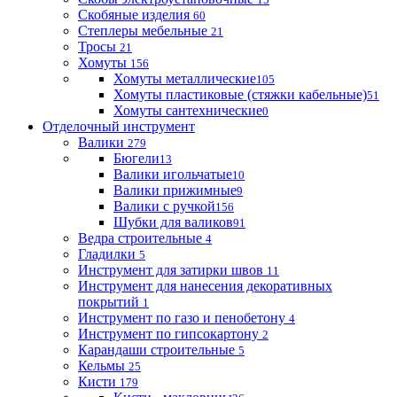
Скобяные изделия
60
Степлеры мебельные
21
Тросы
21
Хомуты
156
Хомуты металлические
105
Хомуты пластиковые (стяжки кабельные)
51
Хомуты сантехнические
0
Отделочный инструмент
Валики
279
Бюгели
13
Валики игольчатые
10
Валики прижимные
9
Валики с ручкой
156
Шубки для валиков
91
Ведра строительные
4
Гладилки
5
Инструмент для затирки швов
11
Инструмент для нанесения декоративных
покрытий
1
Инструмент по газо и пенобетону
4
Инструмент по гипсокартону
2
Карандаши строительные
5
Кельмы
25
Кисти
179