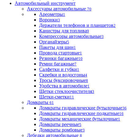
Автомобильный инструмент
Аксессуары автомобильные
70
Ареометры
1
Воронки
3
Держатели телефонов и планшетов
2
Канистры для топлива
9
Компрессоры автомобильные
3
Органайзеры
5
Пакеты для шин
1
Провода стартовые
1
Резинки багажные
10
Ремни багажные
7
Салфетки и губки
1
Скребки и водосгоны
4
Тросы буксировочные
8
Удобства в автомобиле
1
Щетки стеклоочистителя
3
Щетки-сметки
11
Домкраты
61
Домкраты гидравлические бутылочные
36
Домкраты гидравлические подкатные
16
Домкраты механические бутылочные
1
Домкраты реечные
5
Домкраты ромбовые
3
Лебедки автомобильные
8