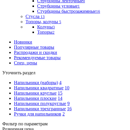
Струбцины ленточные
0
Струбцины угловые
1
Стурбцины быстрозажимные
16
Стусла
13
Топоры, колуны
5
Колуны
3
Топоры
2
Новинки
Популярные товары
Распродажи и скидки
Рекомендуемые товары
Спец. цены
Уточнить раздел
Напильники (наборы)
4
Напильники квадратные
10
Напильники круглые
15
Напильники плоские
14
Напильники полукруглые
9
Напильники трехгранные
16
Ручки для напильников
2
Фильтр по параметрам
Розничная цена