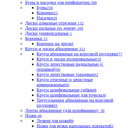
Буры и насадки для перфоратора
308
Буры
256
Коронки
23
Насадки
29
Диски алмазные отрезные
132
Диски пильные по дереву
109
Диски универсальные
1
Коронки
13
Коронки на дрель
9
Круги и диски абразивные
312
Круги абразивные на ворсовой подложке
77
Круги и диски полировальные
18
Круги лепестковые радиальные (с
оправкой)
30
Круги лепестковые торцевые
62
Круги отрезные и зачистные
армированные
86
Круги шлифовальные гибкие
8
Круги шлифовальные для точила
30
Треугольники абразивные на ворсовой
подложке
1
Ленты абразивные (для шлифмашин)
36
Ножи
48
Лезвия для ножей
9
Ножи для резки напольных покрытий
3