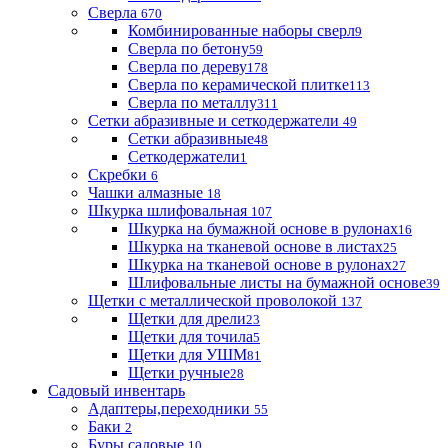
Сверла
670
Комбинированные наборы сверл
9
Сверла по бетону
59
Сверла по дереву
178
Сверла по керамической плитке
113
Сверла по металлу
311
Сетки абразивные и сеткодержатели
49
Сетки абразивные
48
Сеткодержатели
1
Скребки
6
Чашки алмазные
18
Шкурка шлифовальная
107
Шкурка на бумажной основе в рулонах
16
Шкурка на тканевой основе в листах
25
Шкурка на тканевой основе в рулонах
27
Шлифовальные листы на бумажной основе
39
Щетки с металлической проволокой
137
Щетки для дрели
23
Щетки для точила
5
Щетки для УШМ
81
Щетки ручные
28
Садовый инвентарь
Адаптеры,переходники
55
Баки
2
Буры садовые
10