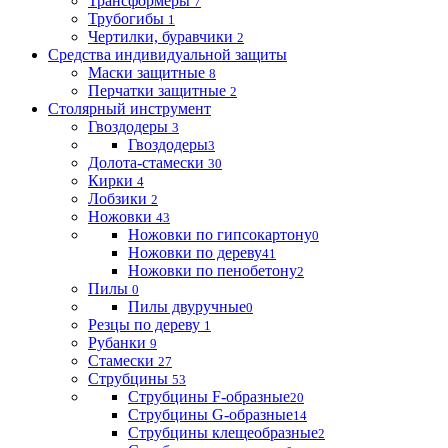
Трансформеры
7
Трубогибы
1
Чертилки, буравчики
2
Средства индивидуальной защиты
Маски защитные
8
Перчатки защитные
2
Столярный инструмент
Гвоздодеры
3
Гвоздодеры
3
Долота-стамески
30
Кирки
4
Лобзики
2
Ножовки
43
Ножовки по гипсокартону
0
Ножовки по дереву
41
Ножовки по пенобетону
2
Пилы
0
Пилы двуручные
0
Резцы по дереву
1
Рубанки
9
Стамески
27
Струбцины
53
Струбцины F-образные
20
Струбцины G-образные
14
Струбцины клещеобразные
2