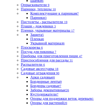
Шапки
6
Опрыскиватели
9
Парники, теплицы
10
Комплектующие к парникам
7
Парники
3
Пистолеты - распылители
19
Плащи - дождевики
3
Пленки, укрывные материалы
17
Защита
5
Пленка
6
Укрывной материал
6
Плоскорезы
6
Посуда для пикника
7
Приборы для приготовления пищи
47
Приспособления для рассады
31
Распылители
6
Садовые аксессуары
18
Садовые ограждения
90
Арки садовые
0
Бордюрные ленты
9
Бордюры садовые
7
Заборы декоративные
26
Кустодержатели
7
Опоры для поддержки веток деревьев
1
Опоры для растений
20