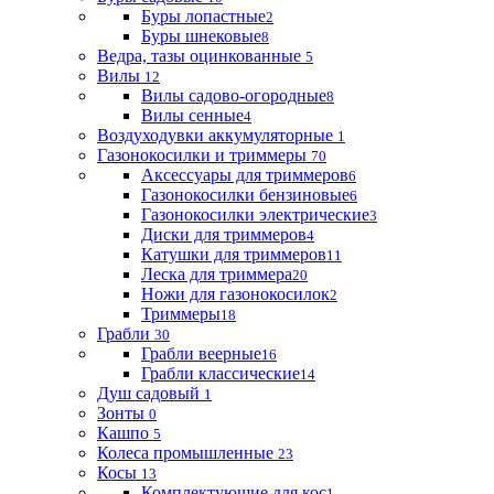
Буры лопастные
2
Буры шнековые
8
Ведра, тазы оцинкованные
5
Вилы
12
Вилы садово-огородные
8
Вилы сенные
4
Воздуходувки аккумуляторные
1
Газонокосилки и триммеры
70
Аксессуары для триммеров
6
Газонокосилки бензиновые
6
Газонокосилки электрические
3
Диски для триммеров
4
Катушки для триммеров
11
Леска для триммера
20
Ножи для газонокосилок
2
Триммеры
18
Грабли
30
Грабли веерные
16
Грабли классические
14
Душ садовый
1
Зонты
0
Кашпо
5
Колеса промышленные
23
Косы
13
Комплектующие для кос
1