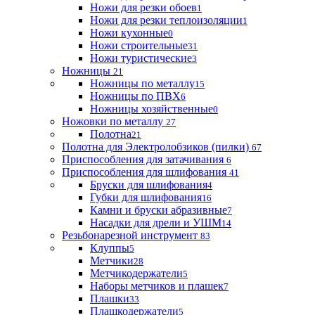
Ножи для резки обоев
1
Ножи для резки теплоизоляции
1
Ножи кухонные
0
Ножи строительные
31
Ножи туристические
3
Ножницы
21
Ножницы по металлу
15
Ножницы по ПВХ
6
Ножницы хозяйственные
0
Ножовки по металлу
27
Полотна
21
Полотна для Электролобзиков (пилки)
67
Приспособления для затачивания
6
Приспособления для шлифования
41
Бруски для шлифования
4
Губки для шлифования
16
Камни и бруски абразивные
7
Насадки для дрели и УШМ
14
Резьбонарезной инструмент
83
Клуппы
5
Метчики
28
Метчикодержатели
5
Наборы метчиков и плашек
7
Плашки
33
Плашкодержатели
5