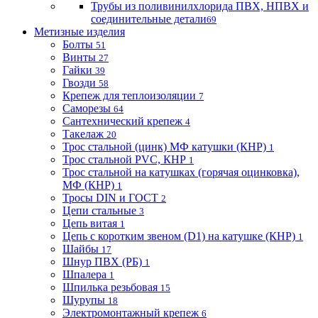
Трубы из поливинилхлорида ПВХ, НПВХ и
соединительные детали
69
Метизные изделия
Болты
51
Винты
27
Гайки
39
Гвозди
58
Крепеж для теплоизоляции
7
Саморезы
64
Сантехнический крепеж
4
Такелаж
20
Трос стальной (цинк) МФ катушки (КНР)
1
Трос стальной PVC, КНР
1
Трос стальной на катушках (горячая оцинковка),
МФ (КНР)
1
Тросы DIN и ГОСТ
2
Цепи стальные
3
Цепь витая
1
Цепь с коротким звеном (D1) на катушке (КНР)
1
Шайбы
17
Шнур ПВХ (РБ)
1
Шпалера
1
Шпилька резьбовая
15
Шурупы
18
Электромонтажный крепеж
6