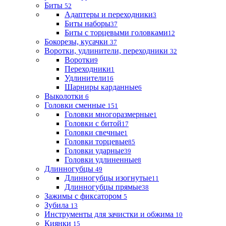
Биты
52
Адаптеры и переходники
3
Биты наборы
37
Биты с торцевыми головками
12
Бокорезы, кусачки
37
Воротки, удлинители, переходники
32
Воротки
9
Переходники
1
Удлинители
16
Шарниры карданные
6
Выколотки
6
Головки сменные
151
Головки многоразмерные
1
Головки с битой
17
Головки свечные
1
Головки торцевые
85
Головки ударные
39
Головки удлиненные
8
Длинногубцы
49
Длинногубцы изогнутые
11
Длинногубцы прямые
38
Зажимы с фиксатором
5
Зубила
13
Инструменты для зачистки и обжима
10
Киянки
15