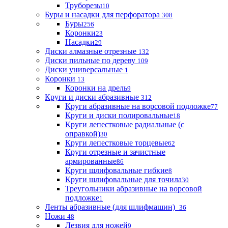
Труборезы
10
Буры и насадки для перфоратора
308
Буры
256
Коронки
23
Насадки
29
Диски алмазные отрезные
132
Диски пильные по дереву
109
Диски универсальные
1
Коронки
13
Коронки на дрель
9
Круги и диски абразивные
312
Круги абразивные на ворсовой подложке
77
Круги и диски полировальные
18
Круги лепестковые радиальные (с
оправкой)
30
Круги лепестковые торцевые
62
Круги отрезные и зачистные
армированные
86
Круги шлифовальные гибкие
8
Круги шлифовальные для точила
30
Треугольники абразивные на ворсовой
подложке
1
Ленты абразивные (для шлифмашин)
36
Ножи
48
Лезвия для ножей
9