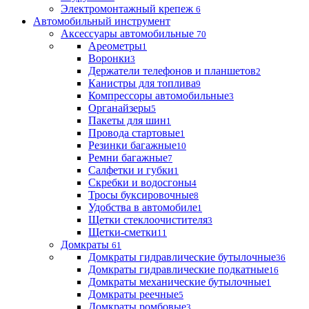
Электромонтажный крепеж
6
Автомобильный инструмент
Аксессуары автомобильные
70
Ареометры
1
Воронки
3
Держатели телефонов и планшетов
2
Канистры для топлива
9
Компрессоры автомобильные
3
Органайзеры
5
Пакеты для шин
1
Провода стартовые
1
Резинки багажные
10
Ремни багажные
7
Салфетки и губки
1
Скребки и водосгоны
4
Тросы буксировочные
8
Удобства в автомобиле
1
Щетки стеклоочистителя
3
Щетки-сметки
11
Домкраты
61
Домкраты гидравлические бутылочные
36
Домкраты гидравлические подкатные
16
Домкраты механические бутылочные
1
Домкраты реечные
5
Домкраты ромбовые
3