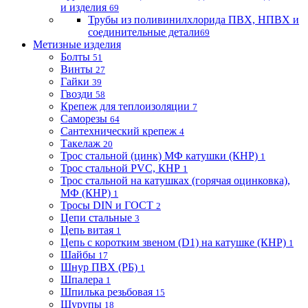
и изделия
69
Трубы из поливинилхлорида ПВХ, НПВХ и
соединительные детали
69
Метизные изделия
Болты
51
Винты
27
Гайки
39
Гвозди
58
Крепеж для теплоизоляции
7
Саморезы
64
Сантехнический крепеж
4
Такелаж
20
Трос стальной (цинк) МФ катушки (КНР)
1
Трос стальной PVC, КНР
1
Трос стальной на катушках (горячая оцинковка),
МФ (КНР)
1
Тросы DIN и ГОСТ
2
Цепи стальные
3
Цепь витая
1
Цепь с коротким звеном (D1) на катушке (КНР)
1
Шайбы
17
Шнур ПВХ (РБ)
1
Шпалера
1
Шпилька резьбовая
15
Шурупы
18