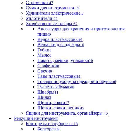
Стремянки
47
Сумки для инструмента
15
Удлинители электрические
5
Уплотнители
22
Хозяйственные товары
67
Аксессуары для хранения и приготовления
пищи
0
Ведра пластмассовые
1
Вешалки для одежды
10
Губки
3
Мыло
0
Пакеты, мешки, упаковка
10
Салфетки
0
Свечи
0
Тазы пластмассовые
1
Товары по уходу за одеждой и обувью
6
Туалетная бумага
0
Швабры
11
Шила
3
Щетки, совки
17
Щетки, совки, веники
5
Ящики для инструмента, органайзеры
45
Режущий инструмент
Болторезы и труборезы
18
Болторезы
8