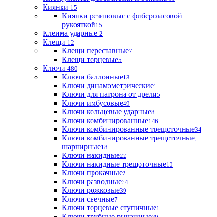
Киянки
15
Киянки резиновые с фибергласовой
рукояткой
15
Клейма ударные
2
Клещи
12
Клещи переставные
7
Клещи торцевые
5
Ключи
480
Ключи баллонные
13
Ключи динамометрические
1
Ключи для патрона от дрели
5
Ключи имбусовые
49
Ключи кольцевые ударные
8
Ключи комбинированные
146
Ключи комбинированные трещоточные
34
Ключи комбинированные трещоточные,
шарнирные
18
Ключи накидные
22
Ключи накидные трещоточные
10
Ключи прокачные
2
Ключи разводные
34
Ключи рожковые
39
Ключи свечные
7
Ключи торцевые ступичные
1
Ключи трубные рычажные
30