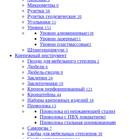
Микрометры
0
Рулетки
58
Рулетки геодезические
20
Угольники
11
Уровни
151
Уровни алюминиевые
138
Уровни лазерные
11
Уровни пластмассовые
2
Штангенциркули
5
Крепежный инструмент
Гвозди для мебельного степлера
2
Дюбели
6
Дюбель-гвозди
8
Заклепки
24
Заклепочники
19
Крепеж перфорированный
121
Кронштейны
44
Наборы крепежных изделий
18
Проволока
13
Проволока из нержавеющей стали
4
Проволока с ПВХ покрытием
3
Проволока стальная оцинкованная
6
Саморезы
7
Скобы для мебельных степлеров
39