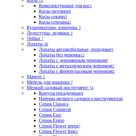
Косы
13
Комплектующие для кос
1
Косы-литовки
8
Косы-секачи
2
Косы-серпаны
2
Культиваторы, аэраторы
3
Ледоступы, ледянки
3
Лейки
7
Лопаты
30
Лопаты автомобильные, походные
5
Лопаты без черенка
12
Лопаты с деревянным черенком
9
Лопаты с металлическим черенком
2
Лопаты с фибергласовым черенком
2
Мачете
2
Мебель для пикника
7
Мелкий садовый инструмент
74
Конусы посадочные
4
Наборы мелкого садового инструмента
9
Серия Classic
4
Серия Connect
8
Серия Era
5
Серия Ergo
0
Серия Flower green
7
Серия Flower lime
2