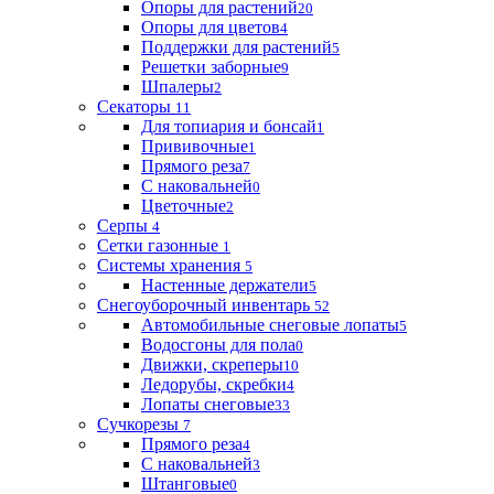
Опоры для растений
20
Опоры для цветов
4
Поддержки для растений
5
Решетки заборные
9
Шпалеры
2
Секаторы
11
Для топиария и бонсай
1
Прививочные
1
Прямого реза
7
С наковальней
0
Цветочные
2
Серпы
4
Сетки газонные
1
Системы хранения
5
Настенные держатели
5
Снегоуборочный инвентарь
52
Автомобильные снеговые лопаты
5
Водосгоны для пола
0
Движки, скреперы
10
Ледорубы, скребки
4
Лопаты снеговые
33
Сучкорезы
7
Прямого реза
4
С наковальней
3
Штанговые
0