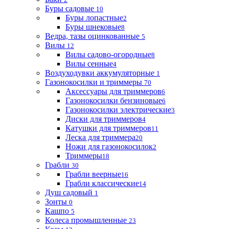
Буры садовые
10
Буры лопастные
2
Буры шнековые
8
Ведра, тазы оцинкованные
5
Вилы
12
Вилы садово-огородные
8
Вилы сенные
4
Воздуходувки аккумуляторные
1
Газонокосилки и триммеры
70
Аксессуары для триммеров
6
Газонокосилки бензиновые
6
Газонокосилки электрические
3
Диски для триммеров
4
Катушки для триммеров
11
Леска для триммера
20
Ножи для газонокосилок
2
Триммеры
18
Грабли
30
Грабли веерные
16
Грабли классические
14
Душ садовый
1
Зонты
0
Кашпо
5
Колеса промышленные
23