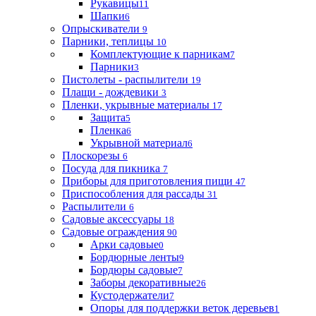
Рукавицы
11
Шапки
6
Опрыскиватели
9
Парники, теплицы
10
Комплектующие к парникам
7
Парники
3
Пистолеты - распылители
19
Плащи - дождевики
3
Пленки, укрывные материалы
17
Защита
5
Пленка
6
Укрывной материал
6
Плоскорезы
6
Посуда для пикника
7
Приборы для приготовления пищи
47
Приспособления для рассады
31
Распылители
6
Садовые аксессуары
18
Садовые ограждения
90
Арки садовые
0
Бордюрные ленты
9
Бордюры садовые
7
Заборы декоративные
26
Кустодержатели
7
Опоры для поддержки веток деревьев
1