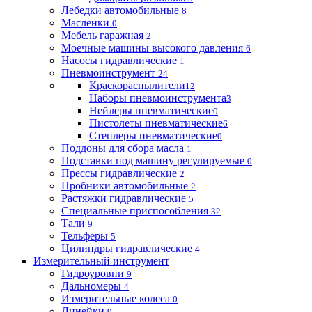
Лебедки автомобильные
8
Масленки
0
Мебель гаражная
2
Моечные машины высокого давления
6
Насосы гидравлические
1
Пневмоинструмент
24
Краскораспылители
12
Наборы пневмоинструмента
3
Нейлеры пневматические
0
Пистолеты пневматические
6
Степлеры пневматические
0
Поддоны для сбора масла
1
Подставки под машину регулируемые
0
Прессы гидравлические
2
Пробники автомобильные
2
Растяжки гидравлические
5
Специальные приспособления
32
Тали
9
Тельферы
5
Цилиндры гидравлические
4
Измерительный инструмент
Гидроуровни
9
Дальномеры
4
Измерительные колеса
0
Линейки
9