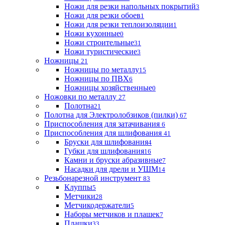
Ножи для резки напольных покрытий
3
Ножи для резки обоев
1
Ножи для резки теплоизоляции
1
Ножи кухонные
0
Ножи строительные
31
Ножи туристические
3
Ножницы
21
Ножницы по металлу
15
Ножницы по ПВХ
6
Ножницы хозяйственные
0
Ножовки по металлу
27
Полотна
21
Полотна для Электролобзиков (пилки)
67
Приспособления для затачивания
6
Приспособления для шлифования
41
Бруски для шлифования
4
Губки для шлифования
16
Камни и бруски абразивные
7
Насадки для дрели и УШМ
14
Резьбонарезной инструмент
83
Клуппы
5
Метчики
28
Метчикодержатели
5
Наборы метчиков и плашек
7
Плашки
33