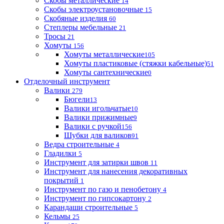
Скобы металлические
14
Скобы электроустановочные
15
Скобяные изделия
60
Степлеры мебельные
21
Тросы
21
Хомуты
156
Хомуты металлические
105
Хомуты пластиковые (стяжки кабельные)
51
Хомуты сантехнические
0
Отделочный инструмент
Валики
279
Бюгели
13
Валики игольчатые
10
Валики прижимные
9
Валики с ручкой
156
Шубки для валиков
91
Ведра строительные
4
Гладилки
5
Инструмент для затирки швов
11
Инструмент для нанесения декоративных
покрытий
1
Инструмент по газо и пенобетону
4
Инструмент по гипсокартону
2
Карандаши строительные
5
Кельмы
25