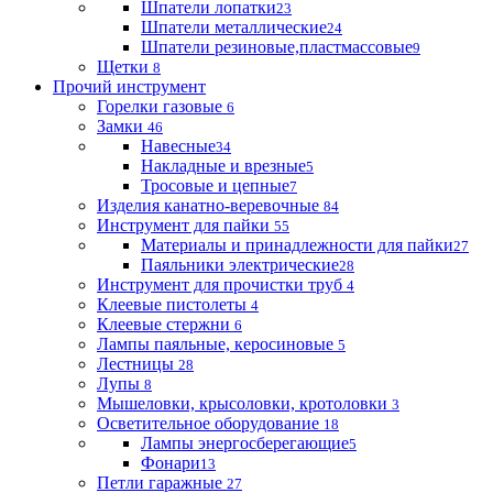
Шпатели лопатки
23
Шпатели металлические
24
Шпатели резиновые,пластмассовые
9
Щетки
8
Прочий инструмент
Горелки газовые
6
Замки
46
Навесные
34
Накладные и врезные
5
Тросовые и цепные
7
Изделия канатно-веревочные
84
Инструмент для пайки
55
Материалы и принадлежности для пайки
27
Паяльники электрические
28
Инструмент для прочистки труб
4
Клеевые пистолеты
4
Клеевые стержни
6
Лампы паяльные, керосиновые
5
Лестницы
28
Лупы
8
Мышеловки, крысоловки, кротоловки
3
Осветительное оборудование
18
Лампы энергосберегающие
5
Фонари
13
Петли гаражные
27