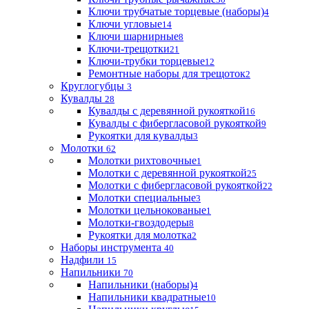
Ключи трубчатые торцевые (наборы)
4
Ключи угловые
14
Ключи шарнирные
8
Ключи-трещотки
21
Ключи-трубки торцевые
12
Ремонтные наборы для трещоток
2
Круглогубцы
3
Кувалды
28
Кувалды с деревянной рукояткой
16
Кувалды с фибергласовой рукояткой
9
Рукоятки для кувалды
3
Молотки
62
Молотки рихтовочные
1
Молотки с деревянной рукояткой
25
Молотки с фибергласовой рукояткой
22
Молотки специальные
3
Молотки цельнокованые
1
Молотки-гвоздодеры
8
Рукоятки для молотка
2
Наборы инструмента
40
Надфили
15
Напильники
70
Напильники (наборы)
4
Напильники квадратные
10