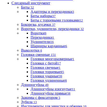
Слесарный инструмент
Биты
52
Адаптеры и переходники
3
Биты наборы
37
Биты с торцевыми головками
12
Бокорезы, кусачки
37
Воротки, удлинители, переходники
32
Воротки
9
Переходники
1
Удлинители
16
Шарниры карданные
6
Выколотки
6
Головки сменные
151
Головки многоразмерные
1
Головки с битой
17
Головки свечные
1
Головки торцевые
85
Головки ударные
39
Головки удлиненные
8
Длинногубцы
49
Длинногубцы изогнутые
11
Длинногубцы прямые
38
Зажимы с фиксатором
5
Зубила
13
Инструменты для зачистки и обжима
10