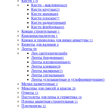
Кисти
179
Кисти - макловицы
26
Кисти круглые
23
Кисти маховые
4
Кисти плоские
77
Кисти радиаторные
8
Кисти флейцевые
41
Ковши строительные
1
Краскораспылители
1
Крюки и проволока для вязки арматуры
11
Кюветы для валиков
4
Ленты
98
Лен сантехнический
4
Ленты бордюрные
1
Ленты изоляционные
41
Ленты клеящие
28
Ленты малярные
15
Ленты сигнальные
6
Ленты углозащитные и углоформирующие
3
Мелки разметочные
3
Миксеры для смесей и красок
26
Отвесы
11
Пистолеты для пены и герметика
16
Пленка защитная строительная
11
Плиткорезы
22