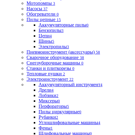
Мотопомпы
3
Насосы
37
Обогреватели
0
Пилы цепные
15
Аккумуляторные пилы
0
Бензопилы
3
Цепи
4
Шины
5
Электропилы
3
Пневмоинструмент (аксессуары)
58
Сварочное оборудование
38
Снегоуборочные машины
0
Станки и плиткорезы
0
Тепловые пушки
2
Электроинструмент
22
Аккумуляторный инструмент
4
Дрели
4
Лобзики
2
Миксеры
0
Перфораторы
5
Пилы циркулярные
0
Рубанки
2
Углошлифовальные машины
4
Фены
1
Шлифовальные машины
0