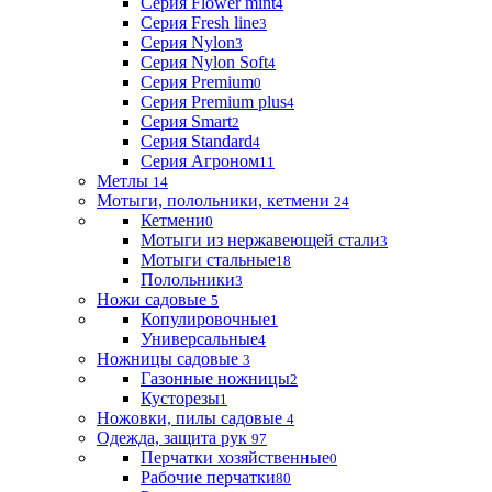
Серия Flower mint
4
Серия Fresh line
3
Серия Nylon
3
Серия Nylon Soft
4
Серия Premium
0
Серия Premium plus
4
Серия Smart
2
Серия Standard
4
Серия Агроном
11
Метлы
14
Мотыги, полольники, кетмени
24
Кетмени
0
Мотыги из нержавеющей стали
3
Мотыги стальные
18
Полольники
3
Ножи садовые
5
Копулировочные
1
Универсальные
4
Ножницы садовые
3
Газонные ножницы
2
Кусторезы
1
Ножовки, пилы садовые
4
Одежда, защита рук
97
Перчатки хозяйственные
0
Рабочие перчатки
80