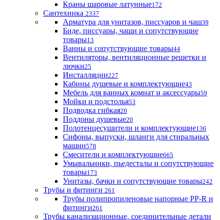
Краны шаровые латунные
172
Сантехника
2337
Арматура для унитазов, писсуаров и чаш
39
Биде, писсуары, чаши и сопутствующие
товары
13
Ванны и сопутствующие товары
44
Вентиляторы, вентиляционные решетки и
лючки
25
Инсталляции
227
Кабины душевые и комплектующие
43
Мебель для ванных комнат и аксессуары
59
Мойки и подстолья
53
Подводка гибкая
20
Поддоны душевые
20
Полотенцесушители и комплектующие
136
Сифоны, выпуски, шланги для стиральных
машин
578
Смесители и комплектующие
665
Умывальники, пьедесталы и сопутствующие
товары
173
Унитазы, бачки и сопутствующие товары
242
Трубы и фитинги
261
Трубы полипропиленовые напорные PP-R и
фитинги
261
Трубы канализационные, соединительные детали