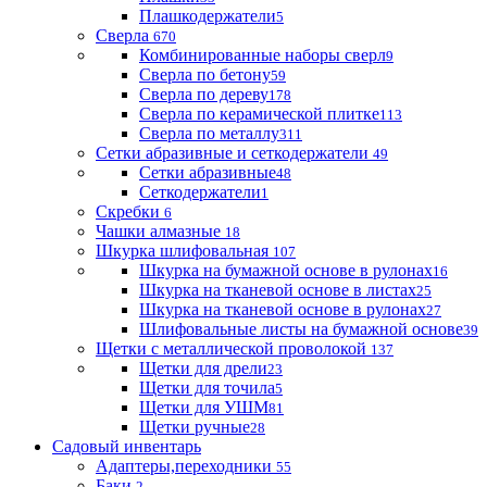
Плашкодержатели
5
Сверла
670
Комбинированные наборы сверл
9
Сверла по бетону
59
Сверла по дереву
178
Сверла по керамической плитке
113
Сверла по металлу
311
Сетки абразивные и сеткодержатели
49
Сетки абразивные
48
Сеткодержатели
1
Скребки
6
Чашки алмазные
18
Шкурка шлифовальная
107
Шкурка на бумажной основе в рулонах
16
Шкурка на тканевой основе в листах
25
Шкурка на тканевой основе в рулонах
27
Шлифовальные листы на бумажной основе
39
Щетки с металлической проволокой
137
Щетки для дрели
23
Щетки для точила
5
Щетки для УШМ
81
Щетки ручные
28
Садовый инвентарь
Адаптеры,переходники
55
Баки
2