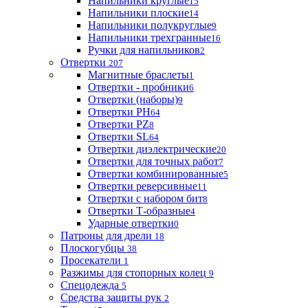
Напильники круглые
15
Напильники плоские
14
Напильники полукруглые
9
Напильники трехгранные
16
Ручки для напильников
2
Отвертки
207
Магнитные браслеты
1
Отвертки - пробники
6
Отвертки (наборы)
9
Отвертки PH
64
Отвертки PZ
8
Отвертки SL
64
Отвертки диэлектрические
20
Отвертки для точных работ
7
Отвертки комбинированные
5
Отвертки реверсивные
11
Отвертки с набором бит
8
Отвертки Т-образные
4
Ударные отвертки
0
Патроны для дрели
18
Плоскогубцы
38
Просекатели
1
Разжимы для стопорных колец
9
Спецодежда
5
Средства защиты рук
2