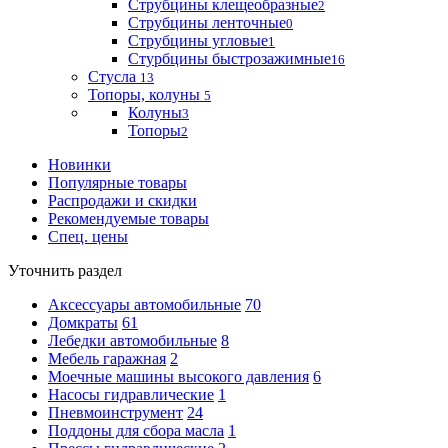
Струбцины клещеобразные
2
Струбцины ленточные
0
Струбцины угловые
1
Стурбцины быстрозажимные
16
Стусла
13
Топоры, колуны
5
Колуны
3
Топоры
2
Новинки
Популярные товары
Распродажи и скидки
Рекомендуемые товары
Спец. цены
Уточнить раздел
Аксессуары автомобильные
70
Домкраты
61
Лебедки автомобильные
8
Мебель гаражная
2
Моечные машины высокого давления
6
Насосы гидравлические
1
Пневмоинструмент
24
Поддоны для сбора масла
1