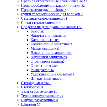
Правила строительные алюминиевые
17
Приспособление для кладки плитки
32
Просекатели для профиля
2
Ручки телескопические для валиков
3
Серпянки самоклеящиеся
11
Сетки стеклотканевые
4
Средства индивидуальной защиты
56
Бахилы
1
Жилеты сигнальные
2
Каски защитные
5
Комбинезоны защитные
3
Маски сварщика
3
Наколенники защитные
2
Наушники защитные
3
Очки газосварщика
2
Очки защитные
8
Респираторы
4
Удерживающие системы
12
Щитки защитные
11
Стеклодомкраты
3
Стеклорезы
9
Тазы строительные
11
Терки полиуретановые
24
Шнуры разметочные
8
Шпатели
56