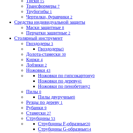
Тиски
15
Трансформеры
7
Трубогибы
1
Чертилки, буравчики
2
Средства индивидуальной защиты
Маски защитные
8
Перчатки защитные
2
Столярный инструмент
Гвоздодеры
3
Гвоздодеры
3
Долота-стамески
30
Кирки
4
Лобзики
2
Ножовки
43
Ножовки по гипсокартону
0
Ножовки по дереву
41
Ножовки по пенобетону
2
Пилы
0
Пилы двуручные
0
Резцы по дереву
1
Рубанки
9
Стамески
27
Струбцины
53
Струбцины F-образные
20
Струбцины G-образные
14