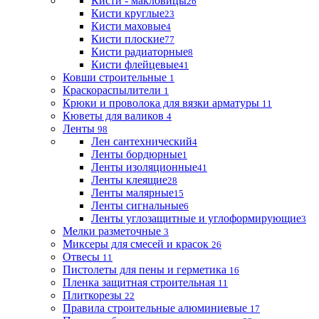
Кисти - макловицы
26
Кисти круглые
23
Кисти маховые
4
Кисти плоские
77
Кисти радиаторные
8
Кисти флейцевые
41
Ковши строительные
1
Краскораспылители
1
Крюки и проволока для вязки арматуры
11
Кюветы для валиков
4
Ленты
98
Лен сантехнический
4
Ленты бордюрные
1
Ленты изоляционные
41
Ленты клеящие
28
Ленты малярные
15
Ленты сигнальные
6
Ленты углозащитные и углоформирующие
3
Мелки разметочные
3
Миксеры для смесей и красок
26
Отвесы
11
Пистолеты для пены и герметика
16
Пленка защитная строительная
11
Плиткорезы
22
Правила строительные алюминиевые
17