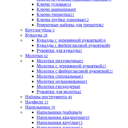
Ключи угловые
14
Ключи шарнирные
8
Ключи-трещотки
21
Ключи-трубки торцевые
12
Ремонтные наборы для трещоток
2
Круглогубцы
3
Кувалды
28
Кувалды с деревянной рукояткой
16
Кувалды с фибергласовой рукояткой
9
Рукоятки для кувалды
3
Молотки
62
Молотки рихтовочные
1
Молотки с деревянной рукояткой
25
Молотки с фибергласовой рукояткой
22
Молотки специальные
3
Молотки цельнокованые
1
Молотки-гвоздодеры
8
Рукоятки для молотка
2
Наборы инструмента
40
Надфили
15
Напильники
70
Напильники (наборы)
4
Напильники квадратные
10
Напильники круглые
15
Напильники плоские
14