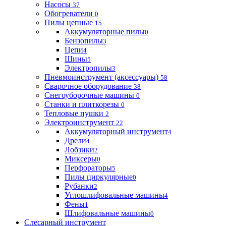
Насосы
37
Обогреватели
0
Пилы цепные
15
Аккумуляторные пилы
0
Бензопилы
3
Цепи
4
Шины
5
Электропилы
3
Пневмоинструмент (аксессуары)
58
Сварочное оборудование
38
Снегоуборочные машины
0
Станки и плиткорезы
0
Тепловые пушки
2
Электроинструмент
22
Аккумуляторный инструмент
4
Дрели
4
Лобзики
2
Миксеры
0
Перфораторы
5
Пилы циркулярные
0
Рубанки
2
Углошлифовальные машины
4
Фены
1
Шлифовальные машины
0
Слесарный инструмент