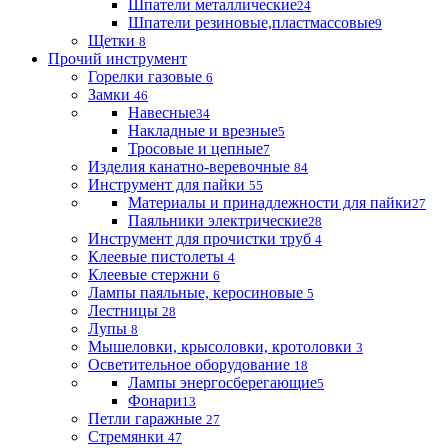
Шпатели металлические
24
Шпатели резиновые,пластмассовые
9
Щетки
8
Прочий инструмент
Горелки газовые
6
Замки
46
Навесные
34
Накладные и врезные
5
Тросовые и цепные
7
Изделия канатно-веревочные
84
Инструмент для пайки
55
Материалы и принадлежности для пайки
27
Паяльники электрические
28
Инструмент для прочистки труб
4
Клеевые пистолеты
4
Клеевые стержни
6
Лампы паяльные, керосиновые
5
Лестницы
28
Лупы
8
Мышеловки, крысоловки, кротоловки
3
Осветительное оборудование
18
Лампы энергосберегающие
5
Фонари
13
Петли гаражные
27
Стремянки
47