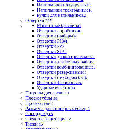
Напильники полукруглые
9
Напильники трехгранные
16
Ручки для напильников
2
Отвертки
207
Магнитные браслеты
1
Отвертки - пробники
6
Отвертки (наборы)
9
Отвертки PH
64
Отвертки PZ
8
Отвертки SL
64
Отвертки диэлектрические
20
Отвертки для точных работ
7
Отвертки комбинированные
5
Отвертки реверсивные
11
Отвертки с набором бит
8
Отвертки Т-образные
4
Ударные отвертки
0
Патроны для дрели
18
Плоскогубцы
38
Просекатели
1
Разжимы для стопорных колец
9
Спецодежда
5
Средства защиты рук
2
Тиски
15