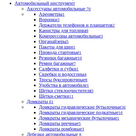
Автомобильный инструмент
Аксессуары автомобильные
70
Ареометры
1
Воронки
3
Держатели телефонов и планшетов
2
Канистры для топлива
9
Компрессоры автомобильные
3
Органайзеры
5
Пакеты для шин
1
Провода стартовые
1
Резинки багажные
10
Ремни багажные
7
Салфетки и губки
1
Скребки и водосгоны
4
Тросы буксировочные
8
Удобства в автомобиле
1
Щетки стеклоочистителя
3
Щетки-сметки
11
Домкраты
61
Домкраты гидравлические бутылочные
36
Домкраты гидравлические подкатные
16
Домкраты механические бутылочные
1
Домкраты реечные
5
Домкраты ромбовые
3
Лебедки автомобильные
8