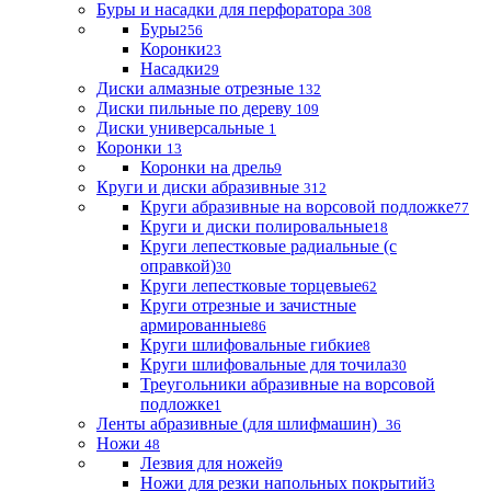
Буры и насадки для перфоратора
308
Буры
256
Коронки
23
Насадки
29
Диски алмазные отрезные
132
Диски пильные по дереву
109
Диски универсальные
1
Коронки
13
Коронки на дрель
9
Круги и диски абразивные
312
Круги абразивные на ворсовой подложке
77
Круги и диски полировальные
18
Круги лепестковые радиальные (с
оправкой)
30
Круги лепестковые торцевые
62
Круги отрезные и зачистные
армированные
86
Круги шлифовальные гибкие
8
Круги шлифовальные для точила
30
Треугольники абразивные на ворсовой
подложке
1
Ленты абразивные (для шлифмашин)
36
Ножи
48
Лезвия для ножей
9
Ножи для резки напольных покрытий
3