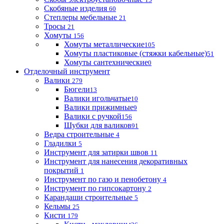
Скобяные изделия
60
Степлеры мебельные
21
Тросы
21
Хомуты
156
Хомуты металлические
105
Хомуты пластиковые (стяжки кабельные)
51
Хомуты сантехнические
0
Отделочный инструмент
Валики
279
Бюгели
13
Валики игольчатые
10
Валики прижимные
9
Валики с ручкой
156
Шубки для валиков
91
Ведра строительные
4
Гладилки
5
Инструмент для затирки швов
11
Инструмент для нанесения декоративных
покрытий
1
Инструмент по газо и пенобетону
4
Инструмент по гипсокартону
2
Карандаши строительные
5
Кельмы
25
Кисти
179