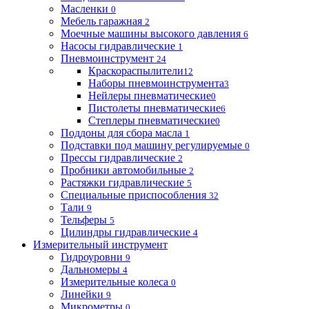
Масленки
0
Мебель гаражная
2
Моечные машины высокого давления
6
Насосы гидравлические
1
Пневмоинструмент
24
Краскораспылители
12
Наборы пневмоинструмента
3
Нейлеры пневматические
0
Пистолеты пневматические
6
Степлеры пневматические
0
Поддоны для сбора масла
1
Подставки под машину регулируемые
0
Прессы гидравлические
2
Пробники автомобильные
2
Растяжки гидравлические
5
Специальные приспособления
32
Тали
9
Тельферы
5
Цилиндры гидравлические
4
Измерительный инструмент
Гидроуровни
9
Дальномеры
4
Измерительные колеса
0
Линейки
9
Микрометры
0