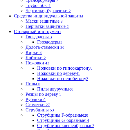
Трансформеры
7
Трубогибы
1
Чертилки, буравчики
2
Средства индивидуальной защиты
Маски защитные
8
Перчатки защитные
2
Столярный инструмент
Гвоздодеры
3
Гвоздодеры
3
Долота-стамески
30
Кирки
4
Лобзики
2
Ножовки
43
Ножовки по гипсокартону
0
Ножовки по дереву
41
Ножовки по пенобетону
2
Пилы
0
Пилы двуручные
0
Резцы по дереву
1
Рубанки
9
Стамески
27
Струбцины
53
Струбцины F-образные
20
Струбцины G-образные
14
Струбцины клещеобразные
2