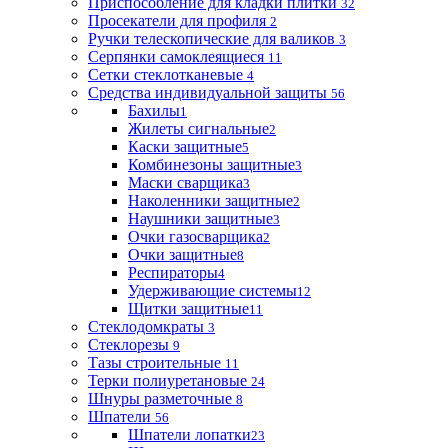
Приспособление для кладки плитки
32
Просекатели для профиля
2
Ручки телескопические для валиков
3
Серпянки самоклеящиеся
11
Сетки стеклотканевые
4
Средства индивидуальной защиты
56
Бахилы
1
Жилеты сигнальные
2
Каски защитные
5
Комбинезоны защитные
3
Маски сварщика
3
Наколенники защитные
2
Наушники защитные
3
Очки газосварщика
2
Очки защитные
8
Респираторы
4
Удерживающие системы
12
Щитки защитные
11
Стеклодомкраты
3
Стеклорезы
9
Тазы строительные
11
Терки полиуретановые
24
Шнуры разметочные
8
Шпатели
56
Шпатели лопатки
23