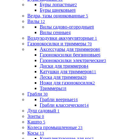
Буры лопастные
2
Буры шнековые
8
Ведра, тазы оцинкованные
5
Вилы
12
Вилы садово-огородные
8
Вилы сенные
4
Воздуходувки аккумуляторные
1
Газонокосилки и триммеры
70
Аксессуары для триммеров
6
Газонокосилки бензиновые
6
Газонокосилки электрические
3
Диски для триммеров
4
Катушки для триммеров
11
Леска для триммера
20
Ножи для газонокосилок
2
Триммеры
18
Грабли
30
Грабли веерные
16
Грабли классические
14
Душ садовый
1
Зонты
0
Кашпо
5
Колеса промышленные
23
Косы
13
Комплектующие для кос
1