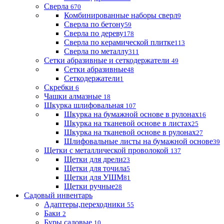
Сверла
670
Комбинированные наборы сверл
9
Сверла по бетону
59
Сверла по дереву
178
Сверла по керамической плитке
113
Сверла по металлу
311
Сетки абразивные и сеткодержатели
49
Сетки абразивные
48
Сеткодержатели
1
Скребки
6
Чашки алмазные
18
Шкурка шлифовальная
107
Шкурка на бумажной основе в рулонах
16
Шкурка на тканевой основе в листах
25
Шкурка на тканевой основе в рулонах
27
Шлифовальные листы на бумажной основе
39
Щетки с металлической проволокой
137
Щетки для дрели
23
Щетки для точила
5
Щетки для УШМ
81
Щетки ручные
28
Садовый инвентарь
Адаптеры,переходники
55
Баки
2
Буры садовые
10