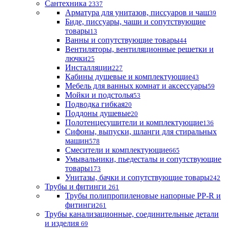
Сантехника
2337
Арматура для унитазов, писсуаров и чаш
39
Биде, писсуары, чаши и сопутствующие
товары
13
Ванны и сопутствующие товары
44
Вентиляторы, вентиляционные решетки и
лючки
25
Инсталляции
227
Кабины душевые и комплектующие
43
Мебель для ванных комнат и аксессуары
59
Мойки и подстолья
53
Подводка гибкая
20
Поддоны душевые
20
Полотенцесушители и комплектующие
136
Сифоны, выпуски, шланги для стиральных
машин
578
Смесители и комплектующие
665
Умывальники, пьедесталы и сопутствующие
товары
173
Унитазы, бачки и сопутствующие товары
242
Трубы и фитинги
261
Трубы полипропиленовые напорные PP-R и
фитинги
261
Трубы канализационные, соединительные детали
и изделия
69