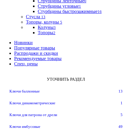
Струбцины ленточные
0
Струбцины угловые
1
Стурбцины быстрозажимные
16
Стусла
13
Топоры, колуны
5
Колуны
3
Топоры
2
Новинки
Популярные товары
Распродажи и скидки
Рекомендуемые товары
Спец. цены
УТОЧНИТЬ РАЗДЕЛ
Ключи баллонные
13
Ключи динамометрические
1
Ключи для патрона от дрели
5
Ключи имбусовые
49