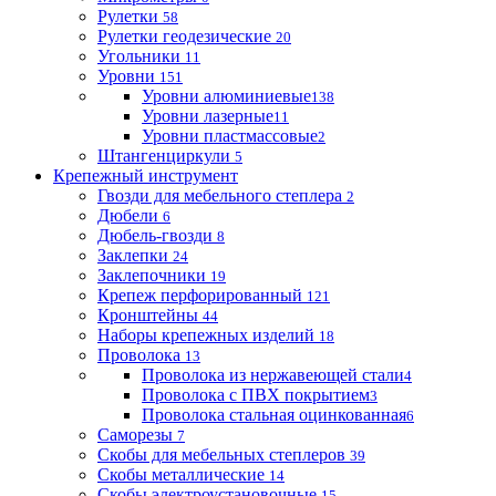
Рулетки
58
Рулетки геодезические
20
Угольники
11
Уровни
151
Уровни алюминиевые
138
Уровни лазерные
11
Уровни пластмассовые
2
Штангенциркули
5
Крепежный инструмент
Гвозди для мебельного степлера
2
Дюбели
6
Дюбель-гвозди
8
Заклепки
24
Заклепочники
19
Крепеж перфорированный
121
Кронштейны
44
Наборы крепежных изделий
18
Проволока
13
Проволока из нержавеющей стали
4
Проволока с ПВХ покрытием
3
Проволока стальная оцинкованная
6
Саморезы
7
Скобы для мебельных степлеров
39
Скобы металлические
14
Скобы электроустановочные
15