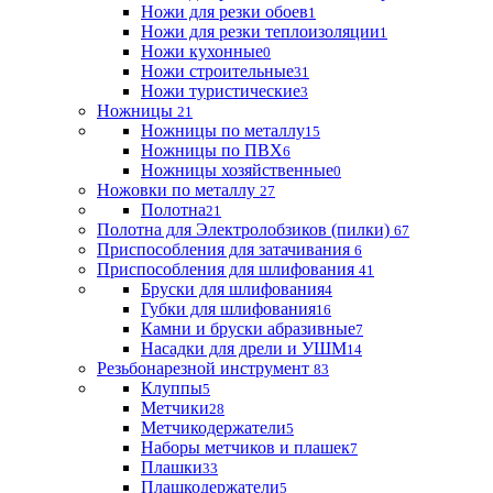
Ножи для резки обоев
1
Ножи для резки теплоизоляции
1
Ножи кухонные
0
Ножи строительные
31
Ножи туристические
3
Ножницы
21
Ножницы по металлу
15
Ножницы по ПВХ
6
Ножницы хозяйственные
0
Ножовки по металлу
27
Полотна
21
Полотна для Электролобзиков (пилки)
67
Приспособления для затачивания
6
Приспособления для шлифования
41
Бруски для шлифования
4
Губки для шлифования
16
Камни и бруски абразивные
7
Насадки для дрели и УШМ
14
Резьбонарезной инструмент
83
Клуппы
5
Метчики
28
Метчикодержатели
5
Наборы метчиков и плашек
7
Плашки
33
Плашкодержатели
5