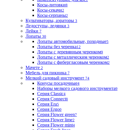
Косы-литовки
8
Косы-секачи
2
Косы-серпаны
2
Культиваторы, аэраторы
3
Ледоступы, ледянки
3
Лейки
7
Лопаты
30
Лопаты автомобильные, походные
5
Лопаты без черенка
12
Лопаты с деревянным черенком
9
Лопаты с металлическим черенком
2
Лопаты с фибергласовым черенком
2
Мачете
2
Мебель для пикника
7
Мелкий садовый инструмент
74
Конусы посадочные
4
Наборы мелкого садового инструмента
9
Серия Classic
4
Серия Connect
8
Серия Era
5
Серия Ergo
0
Серия Flower green
7
Серия Flower lime
2
Серия Flower mint
4