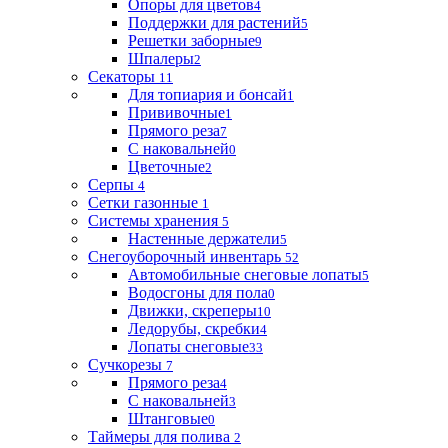
Опоры для цветов
4
Поддержки для растений
5
Решетки заборные
9
Шпалеры
2
Секаторы
11
Для топиария и бонсай
1
Прививочные
1
Прямого реза
7
С наковальней
0
Цветочные
2
Серпы
4
Сетки газонные
1
Системы хранения
5
Настенные держатели
5
Снегоуборочный инвентарь
52
Автомобильные снеговые лопаты
5
Водосгоны для пола
0
Движки, скреперы
10
Ледорубы, скребки
4
Лопаты снеговые
33
Сучкорезы
7
Прямого реза
4
С наковальней
3
Штанговые
0
Таймеры для полива
2