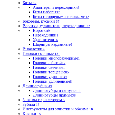
Биты
52
Адаптеры и переходники
3
Биты наборы
37
Биты с торцевыми головками
12
Бокорезы, кусачки
37
Воротки, удлинители, переходники
32
Воротки
9
Переходники
1
Удлинители
16
Шарниры карданные
6
Выколотки
6
Головки сменные
151
Головки многоразмерные
1
Головки с битой
17
Головки свечные
1
Головки торцевые
85
Головки ударные
39
Головки удлиненные
8
Длинногубцы
49
Длинногубцы изогнутые
11
Длинногубцы прямые
38
Зажимы с фиксатором
5
Зубила
13
Инструменты для зачистки и обжима
10
Киянки
15