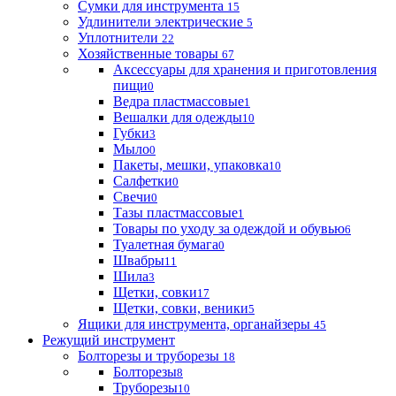
Сумки для инструмента
15
Удлинители электрические
5
Уплотнители
22
Хозяйственные товары
67
Аксессуары для хранения и приготовления
пищи
0
Ведра пластмассовые
1
Вешалки для одежды
10
Губки
3
Мыло
0
Пакеты, мешки, упаковка
10
Салфетки
0
Свечи
0
Тазы пластмассовые
1
Товары по уходу за одеждой и обувью
6
Туалетная бумага
0
Швабры
11
Шила
3
Щетки, совки
17
Щетки, совки, веники
5
Ящики для инструмента, органайзеры
45
Режущий инструмент
Болторезы и труборезы
18
Болторезы
8
Труборезы
10