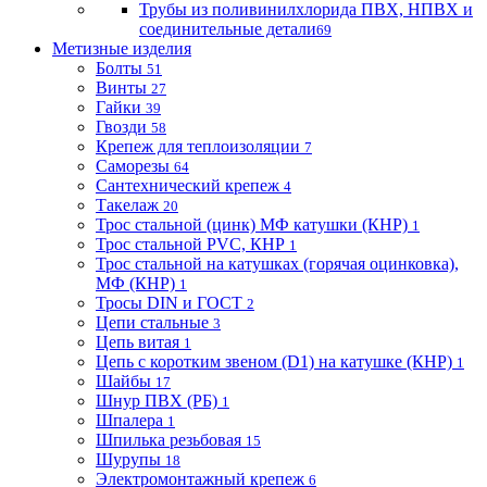
Трубы из поливинилхлорида ПВХ, НПВХ и
соединительные детали
69
Метизные изделия
Болты
51
Винты
27
Гайки
39
Гвозди
58
Крепеж для теплоизоляции
7
Саморезы
64
Сантехнический крепеж
4
Такелаж
20
Трос стальной (цинк) МФ катушки (КНР)
1
Трос стальной PVC, КНР
1
Трос стальной на катушках (горячая оцинковка),
МФ (КНР)
1
Тросы DIN и ГОСТ
2
Цепи стальные
3
Цепь витая
1
Цепь с коротким звеном (D1) на катушке (КНР)
1
Шайбы
17
Шнур ПВХ (РБ)
1
Шпалера
1
Шпилька резьбовая
15
Шурупы
18
Электромонтажный крепеж
6