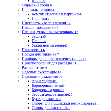
Шапки
6
Опрыскиватели
9
Парники, теплицы
10
Комплектующие к парникам
7
Парники
3
Пистолеты - распылители
19
Плащи - дождевики
3
Пленки, укрывные материалы
17
Защита
5
Пленка
6
Укрывной материал
6
Плоскорезы
6
Посуда для пикника
7
Приборы для приготовления пищи
47
Приспособления для рассады
31
Распылители
6
Садовые аксессуары
18
Садовые ограждения
90
Арки садовые
0
Бордюрные ленты
9
Бордюры садовые
7
Заборы декоративные
26
Кустодержатели
7
Опоры для поддержки веток деревьев
1
Опоры для растений
20