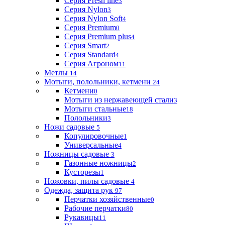
Серия Fresh line
3
Серия Nylon
3
Серия Nylon Soft
4
Серия Premium
0
Серия Premium plus
4
Серия Smart
2
Серия Standard
4
Серия Агроном
11
Метлы
14
Мотыги, полольники, кетмени
24
Кетмени
0
Мотыги из нержавеющей стали
3
Мотыги стальные
18
Полольники
3
Ножи садовые
5
Копулировочные
1
Универсальные
4
Ножницы садовые
3
Газонные ножницы
2
Кусторезы
1
Ножовки, пилы садовые
4
Одежда, защита рук
97
Перчатки хозяйственные
0
Рабочие перчатки
80
Рукавицы
11