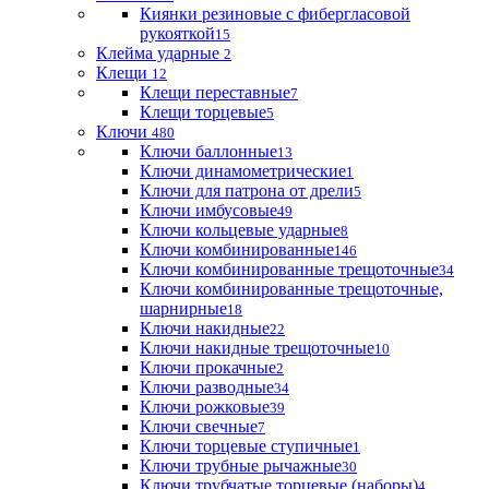
Киянки резиновые с фибергласовой
рукояткой
15
Клейма ударные
2
Клещи
12
Клещи переставные
7
Клещи торцевые
5
Ключи
480
Ключи баллонные
13
Ключи динамометрические
1
Ключи для патрона от дрели
5
Ключи имбусовые
49
Ключи кольцевые ударные
8
Ключи комбинированные
146
Ключи комбинированные трещоточные
34
Ключи комбинированные трещоточные,
шарнирные
18
Ключи накидные
22
Ключи накидные трещоточные
10
Ключи прокачные
2
Ключи разводные
34
Ключи рожковые
39
Ключи свечные
7
Ключи торцевые ступичные
1
Ключи трубные рычажные
30
Ключи трубчатые торцевые (наборы)
4