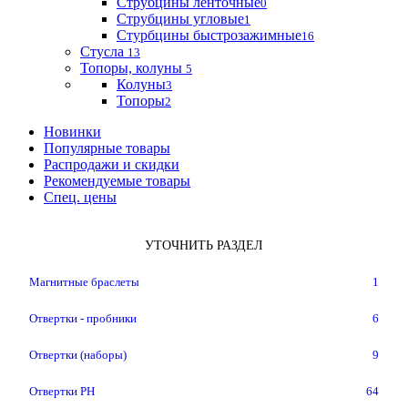
Струбцины ленточные
0
Струбцины угловые
1
Стурбцины быстрозажимные
16
Стусла
13
Топоры, колуны
5
Колуны
3
Топоры
2
Новинки
Популярные товары
Распродажи и скидки
Рекомендуемые товары
Спец. цены
УТОЧНИТЬ РАЗДЕЛ
Магнитные браслеты
1
Отвертки - пробники
6
Отвертки (наборы)
9
Отвертки PH
64