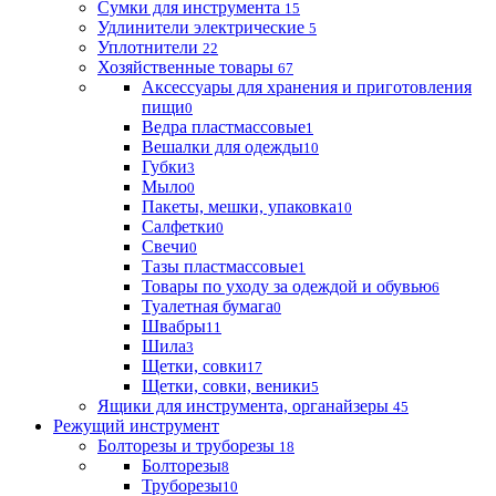
Сумки для инструмента
15
Удлинители электрические
5
Уплотнители
22
Хозяйственные товары
67
Аксессуары для хранения и приготовления
пищи
0
Ведра пластмассовые
1
Вешалки для одежды
10
Губки
3
Мыло
0
Пакеты, мешки, упаковка
10
Салфетки
0
Свечи
0
Тазы пластмассовые
1
Товары по уходу за одеждой и обувью
6
Туалетная бумага
0
Швабры
11
Шила
3
Щетки, совки
17
Щетки, совки, веники
5
Ящики для инструмента, органайзеры
45
Режущий инструмент
Болторезы и труборезы
18
Болторезы
8
Труборезы
10