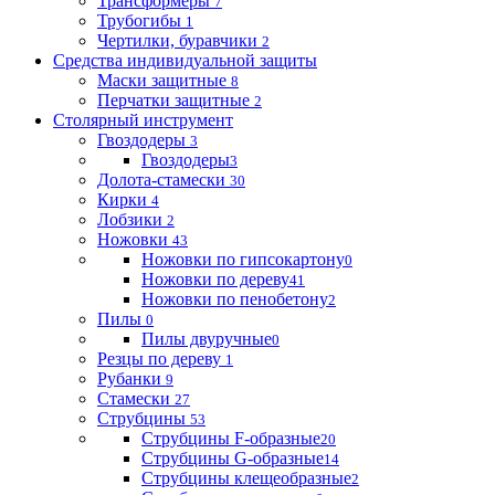
Трансформеры
7
Трубогибы
1
Чертилки, буравчики
2
Средства индивидуальной защиты
Маски защитные
8
Перчатки защитные
2
Столярный инструмент
Гвоздодеры
3
Гвоздодеры
3
Долота-стамески
30
Кирки
4
Лобзики
2
Ножовки
43
Ножовки по гипсокартону
0
Ножовки по дереву
41
Ножовки по пенобетону
2
Пилы
0
Пилы двуручные
0
Резцы по дереву
1
Рубанки
9
Стамески
27
Струбцины
53
Струбцины F-образные
20
Струбцины G-образные
14
Струбцины клещеобразные
2