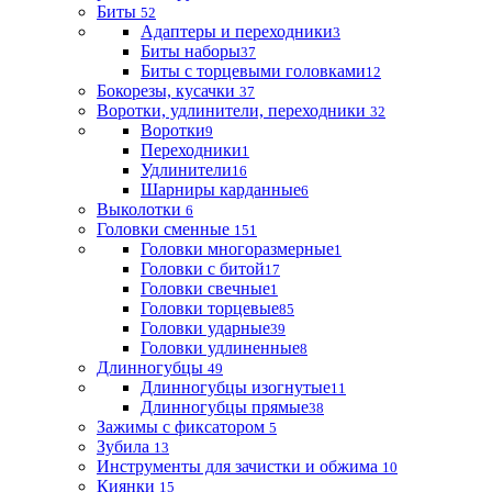
Биты
52
Адаптеры и переходники
3
Биты наборы
37
Биты с торцевыми головками
12
Бокорезы, кусачки
37
Воротки, удлинители, переходники
32
Воротки
9
Переходники
1
Удлинители
16
Шарниры карданные
6
Выколотки
6
Головки сменные
151
Головки многоразмерные
1
Головки с битой
17
Головки свечные
1
Головки торцевые
85
Головки ударные
39
Головки удлиненные
8
Длинногубцы
49
Длинногубцы изогнутые
11
Длинногубцы прямые
38
Зажимы с фиксатором
5
Зубила
13
Инструменты для зачистки и обжима
10
Киянки
15