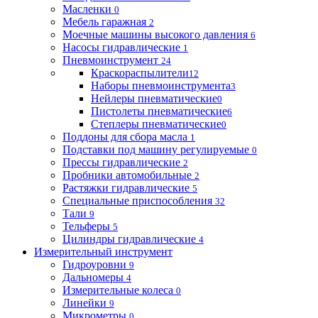
Масленки
0
Мебель гаражная
2
Моечные машины высокого давления
6
Насосы гидравлические
1
Пневмоинструмент
24
Краскораспылители
12
Наборы пневмоинструмента
3
Нейлеры пневматические
0
Пистолеты пневматические
6
Степлеры пневматические
0
Поддоны для сбора масла
1
Подставки под машину регулируемые
0
Прессы гидравлические
2
Пробники автомобильные
2
Растяжки гидравлические
5
Специальные приспособления
32
Тали
9
Тельферы
5
Цилиндры гидравлические
4
Измерительный инструмент
Гидроуровни
9
Дальномеры
4
Измерительные колеса
0
Линейки
9
Микрометры
0