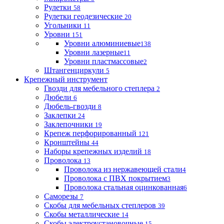
Рулетки
58
Рулетки геодезические
20
Угольники
11
Уровни
151
Уровни алюминиевые
138
Уровни лазерные
11
Уровни пластмассовые
2
Штангенциркули
5
Крепежный инструмент
Гвозди для мебельного степлера
2
Дюбели
6
Дюбель-гвозди
8
Заклепки
24
Заклепочники
19
Крепеж перфорированный
121
Кронштейны
44
Наборы крепежных изделий
18
Проволока
13
Проволока из нержавеющей стали
4
Проволока с ПВХ покрытием
3
Проволока стальная оцинкованная
6
Саморезы
7
Скобы для мебельных степлеров
39
Скобы металлические
14
Скобы электроустановочные
15