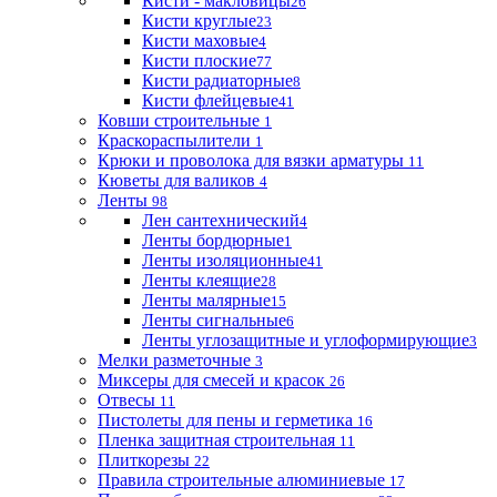
Кисти - макловицы
26
Кисти круглые
23
Кисти маховые
4
Кисти плоские
77
Кисти радиаторные
8
Кисти флейцевые
41
Ковши строительные
1
Краскораспылители
1
Крюки и проволока для вязки арматуры
11
Кюветы для валиков
4
Ленты
98
Лен сантехнический
4
Ленты бордюрные
1
Ленты изоляционные
41
Ленты клеящие
28
Ленты малярные
15
Ленты сигнальные
6
Ленты углозащитные и углоформирующие
3
Мелки разметочные
3
Миксеры для смесей и красок
26
Отвесы
11
Пистолеты для пены и герметика
16
Пленка защитная строительная
11
Плиткорезы
22
Правила строительные алюминиевые
17