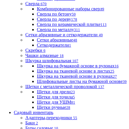
Сверла
670
Комбинированные наборы сверл
9
Сверла по бетону
59
Сверла по дереву
178
Сверла по керамической плитке
113
Сверла по металлу
311
Сетки абразивные и сеткодержатели
49
Сетки абразивные
48
Сеткодержатели
1
Скребки
6
Чашки алмазные
18
Шкурка шлифовальная
107
Шкурка на бумажной основе в рулонах
16
Шкурка на тканевой основе в листах
25
Шкурка на тканевой основе в рулонах
27
Шлифовальные листы на бумажной основе
39
Щетки с металлической проволокой
137
Щетки для дрели
23
Щетки для точила
5
Щетки для УШМ
81
Щетки ручные
28
Садовый инвентарь
Адаптеры,переходники
55
Баки
2
Буры садовые
10