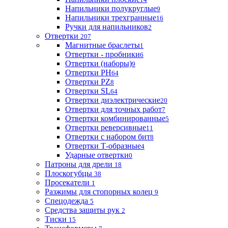
Напильники полукруглые
9
Напильники трехгранные
16
Ручки для напильников
2
Отвертки
207
Магнитные браслеты
1
Отвертки - пробники
6
Отвертки (наборы)
9
Отвертки PH
64
Отвертки PZ
8
Отвертки SL
64
Отвертки диэлектрические
20
Отвертки для точных работ
7
Отвертки комбинированные
5
Отвертки реверсивные
11
Отвертки с набором бит
8
Отвертки Т-образные
4
Ударные отвертки
0
Патроны для дрели
18
Плоскогубцы
38
Просекатели
1
Разжимы для стопорных колец
9
Спецодежда
5
Средства защиты рук
2
Тиски
15