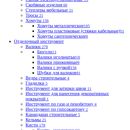
Скобяные изделия
60
Степлеры мебельные
21
Тросы
21
Хомуты
156
Хомуты металлические
105
Хомуты пластиковые (стяжки кабельные)
51
Хомуты сантехнические
0
Отделочный инструмент
Валики
279
Бюгели
13
Валики игольчатые
10
Валики прижимные
9
Валики с ручкой
156
Шубки для валиков
91
Ведра строительные
4
Гладилки
5
Инструмент для затирки швов
11
Инструмент для нанесения декоративных
покрытий
1
Инструмент по газо и пенобетону
4
Инструмент по гипсокартону
2
Карандаши строительные
5
Кельмы
25
Кисти
179