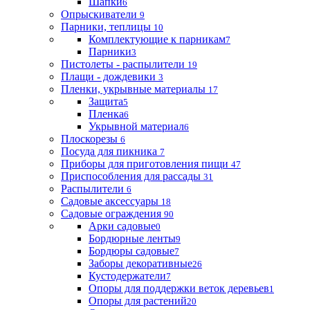
Шапки
6
Опрыскиватели
9
Парники, теплицы
10
Комплектующие к парникам
7
Парники
3
Пистолеты - распылители
19
Плащи - дождевики
3
Пленки, укрывные материалы
17
Защита
5
Пленка
6
Укрывной материал
6
Плоскорезы
6
Посуда для пикника
7
Приборы для приготовления пищи
47
Приспособления для рассады
31
Распылители
6
Садовые аксессуары
18
Садовые ограждения
90
Арки садовые
0
Бордюрные ленты
9
Бордюры садовые
7
Заборы декоративные
26
Кустодержатели
7
Опоры для поддержки веток деревьев
1
Опоры для растений
20