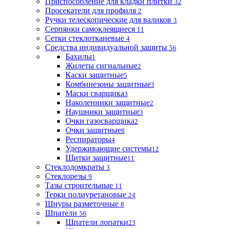
Приспособление для кладки плитки
32
Просекатели для профиля
2
Ручки телескопические для валиков
3
Серпянки самоклеящиеся
11
Сетки стеклотканевые
4
Средства индивидуальной защиты
56
Бахилы
1
Жилеты сигнальные
2
Каски защитные
5
Комбинезоны защитные
3
Маски сварщика
3
Наколенники защитные
2
Наушники защитные
3
Очки газосварщика
2
Очки защитные
8
Респираторы
4
Удерживающие системы
12
Щитки защитные
11
Стеклодомкраты
3
Стеклорезы
9
Тазы строительные
11
Терки полиуретановые
24
Шнуры разметочные
8
Шпатели
56
Шпатели лопатки
23