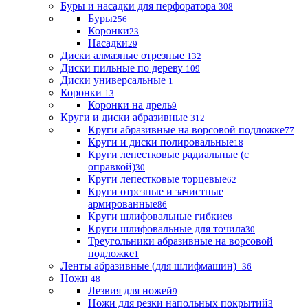
Буры и насадки для перфоратора
308
Буры
256
Коронки
23
Насадки
29
Диски алмазные отрезные
132
Диски пильные по дереву
109
Диски универсальные
1
Коронки
13
Коронки на дрель
9
Круги и диски абразивные
312
Круги абразивные на ворсовой подложке
77
Круги и диски полировальные
18
Круги лепестковые радиальные (с
оправкой)
30
Круги лепестковые торцевые
62
Круги отрезные и зачистные
армированные
86
Круги шлифовальные гибкие
8
Круги шлифовальные для точила
30
Треугольники абразивные на ворсовой
подложке
1
Ленты абразивные (для шлифмашин)
36
Ножи
48
Лезвия для ножей
9
Ножи для резки напольных покрытий
3