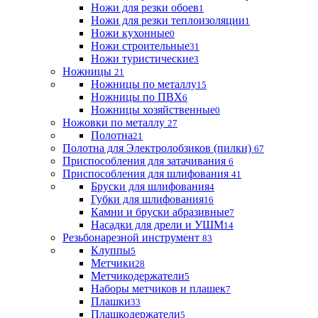
Ножи для резки обоев
1
Ножи для резки теплоизоляции
1
Ножи кухонные
0
Ножи строительные
31
Ножи туристические
3
Ножницы
21
Ножницы по металлу
15
Ножницы по ПВХ
6
Ножницы хозяйственные
0
Ножовки по металлу
27
Полотна
21
Полотна для Электролобзиков (пилки)
67
Приспособления для затачивания
6
Приспособления для шлифования
41
Бруски для шлифования
4
Губки для шлифования
16
Камни и бруски абразивные
7
Насадки для дрели и УШМ
14
Резьбонарезной инструмент
83
Клуппы
5
Метчики
28
Метчикодержатели
5
Наборы метчиков и плашек
7
Плашки
33
Плашкодержатели
5