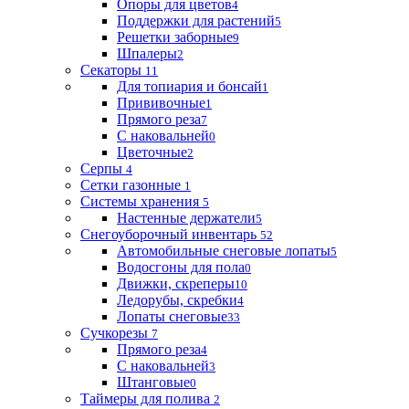
Опоры для цветов
4
Поддержки для растений
5
Решетки заборные
9
Шпалеры
2
Секаторы
11
Для топиария и бонсай
1
Прививочные
1
Прямого реза
7
С наковальней
0
Цветочные
2
Серпы
4
Сетки газонные
1
Системы хранения
5
Настенные держатели
5
Снегоуборочный инвентарь
52
Автомобильные снеговые лопаты
5
Водосгоны для пола
0
Движки, скреперы
10
Ледорубы, скребки
4
Лопаты снеговые
33
Сучкорезы
7
Прямого реза
4
С наковальней
3
Штанговые
0
Таймеры для полива
2