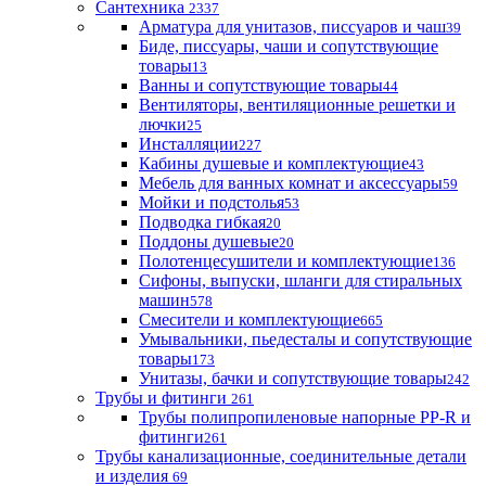
Сантехника
2337
Арматура для унитазов, писсуаров и чаш
39
Биде, писсуары, чаши и сопутствующие
товары
13
Ванны и сопутствующие товары
44
Вентиляторы, вентиляционные решетки и
лючки
25
Инсталляции
227
Кабины душевые и комплектующие
43
Мебель для ванных комнат и аксессуары
59
Мойки и подстолья
53
Подводка гибкая
20
Поддоны душевые
20
Полотенцесушители и комплектующие
136
Сифоны, выпуски, шланги для стиральных
машин
578
Смесители и комплектующие
665
Умывальники, пьедесталы и сопутствующие
товары
173
Унитазы, бачки и сопутствующие товары
242
Трубы и фитинги
261
Трубы полипропиленовые напорные PP-R и
фитинги
261
Трубы канализационные, соединительные детали
и изделия
69