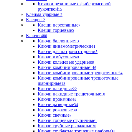
Киянки резиновые с фибергласовой
рукояткой
15
Клейма ударные
2
Клещи
12
Клещи переставные
7
Клещи торцевые
5
Ключи
480
Ключи баллонные
13
Ключи динамометрические
1
Ключи для патрона от дрели
5
Ключи имбусовые
49
Ключи кольцевые ударные
8
Ключи комбинированные
146
Ключи комбинированные трещоточные
34
Ключи комбинированные трещоточные,
шарнирные
18
Ключи накидные
22
Ключи накидные трещоточные
10
Ключи прокачные
2
Ключи разводные
34
Ключи рожковые
39
Ключи свечные
7
Ключи торцевые ступичные
1
Ключи трубные рычажные
30
Ключи трубчатые торцевые (наборы)
4