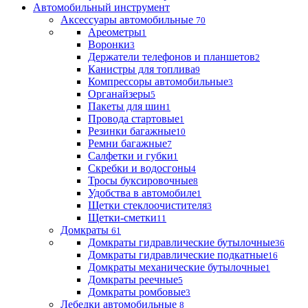
Автомобильный инструмент
Аксессуары автомобильные
70
Ареометры
1
Воронки
3
Держатели телефонов и планшетов
2
Канистры для топлива
9
Компрессоры автомобильные
3
Органайзеры
5
Пакеты для шин
1
Провода стартовые
1
Резинки багажные
10
Ремни багажные
7
Салфетки и губки
1
Скребки и водосгоны
4
Тросы буксировочные
8
Удобства в автомобиле
1
Щетки стеклоочистителя
3
Щетки-сметки
11
Домкраты
61
Домкраты гидравлические бутылочные
36
Домкраты гидравлические подкатные
16
Домкраты механические бутылочные
1
Домкраты реечные
5
Домкраты ромбовые
3
Лебедки автомобильные
8