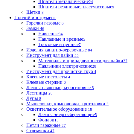
Шпатели металлические
24
Шпатели резиновые,пластмассовые
9
Щетки
8
Прочий инструмент
Горелки газовые
6
Замки
46
Навесные
34
Накладные и врезные
5
Тросовые и цепные
7
Изделия канатно-веревочные
84
Инструмент для пайки
55
Материалы и принадлежности для пайки
27
Паяльники электрические
28
Инструмент для прочистки труб
4
Клеевые пистолеты
4
Клеевые стержни
6
Лампы паяльные, керосиновые
5
Лестницы
28
Лупы
8
Мышеловки, крысоловки, кротоловки
3
Осветительное оборудование
18
Лампы энергосберегающие
5
Фонари
13
Петли гаражные
27
Стремянки
47