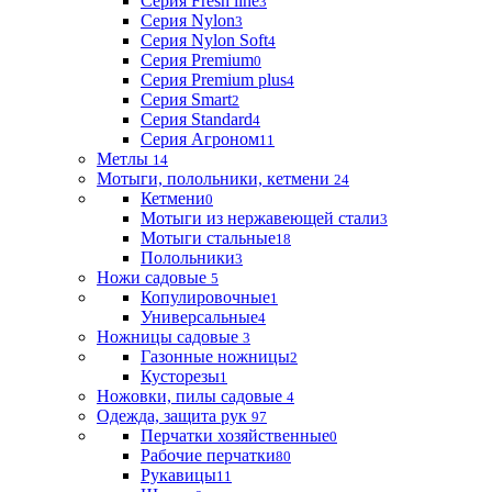
Серия Fresh line
3
Серия Nylon
3
Серия Nylon Soft
4
Серия Premium
0
Серия Premium plus
4
Серия Smart
2
Серия Standard
4
Серия Агроном
11
Метлы
14
Мотыги, полольники, кетмени
24
Кетмени
0
Мотыги из нержавеющей стали
3
Мотыги стальные
18
Полольники
3
Ножи садовые
5
Копулировочные
1
Универсальные
4
Ножницы садовые
3
Газонные ножницы
2
Кусторезы
1
Ножовки, пилы садовые
4
Одежда, защита рук
97
Перчатки хозяйственные
0
Рабочие перчатки
80
Рукавицы
11