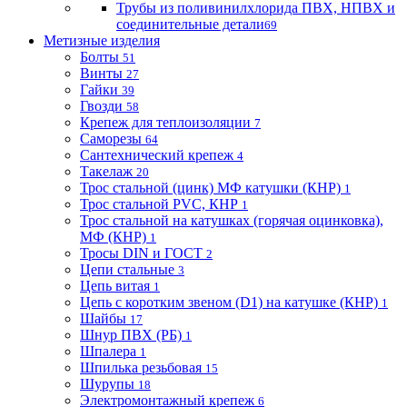
Трубы из поливинилхлорида ПВХ, НПВХ и
соединительные детали
69
Метизные изделия
Болты
51
Винты
27
Гайки
39
Гвозди
58
Крепеж для теплоизоляции
7
Саморезы
64
Сантехнический крепеж
4
Такелаж
20
Трос стальной (цинк) МФ катушки (КНР)
1
Трос стальной PVC, КНР
1
Трос стальной на катушках (горячая оцинковка),
МФ (КНР)
1
Тросы DIN и ГОСТ
2
Цепи стальные
3
Цепь витая
1
Цепь с коротким звеном (D1) на катушке (КНР)
1
Шайбы
17
Шнур ПВХ (РБ)
1
Шпалера
1
Шпилька резьбовая
15
Шурупы
18
Электромонтажный крепеж
6