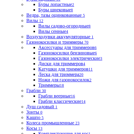
Буры лопастные
2
Буры шнековые
8
Ведра, тазы оцинкованные
5
Вилы
12
Вилы садово-огородные
8
Вилы сенные
4
Воздуходувки аккумуляторные
1
Газонокосилки и триммеры
70
Аксессуары для триммеров
6
Газонокосилки бензиновые
6
Газонокосилки электрические
3
Диски для триммеров
4
Катушки для триммеров
11
Леска для триммера
20
Ножи для газонокосилок
2
Триммеры
18
Грабли
30
Грабли веерные
16
Грабли классические
14
Душ садовый
1
Зонты
0
Кашпо
5
Колеса промышленные
23
Косы
13
Комплектующие для кос
1