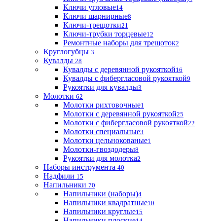
Ключи угловые
14
Ключи шарнирные
8
Ключи-трещотки
21
Ключи-трубки торцевые
12
Ремонтные наборы для трещоток
2
Круглогубцы
3
Кувалды
28
Кувалды с деревянной рукояткой
16
Кувалды с фибергласовой рукояткой
9
Рукоятки для кувалды
3
Молотки
62
Молотки рихтовочные
1
Молотки с деревянной рукояткой
25
Молотки с фибергласовой рукояткой
22
Молотки специальные
3
Молотки цельнокованые
1
Молотки-гвоздодеры
8
Рукоятки для молотка
2
Наборы инструмента
40
Надфили
15
Напильники
70
Напильники (наборы)
4
Напильники квадратные
10
Напильники круглые
15
Напильники плоские
14