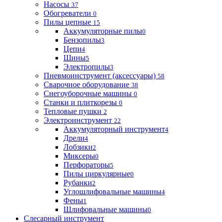
Насосы
37
Обогреватели
0
Пилы цепные
15
Аккумуляторные пилы
0
Бензопилы
3
Цепи
4
Шины
5
Электропилы
3
Пневмоинструмент (аксессуары)
58
Сварочное оборудование
38
Снегоуборочные машины
0
Станки и плиткорезы
0
Тепловые пушки
2
Электроинструмент
22
Аккумуляторный инструмент
4
Дрели
4
Лобзики
2
Миксеры
0
Перфораторы
5
Пилы циркулярные
0
Рубанки
2
Углошлифовальные машины
4
Фены
1
Шлифовальные машины
0
Слесарный инструмент