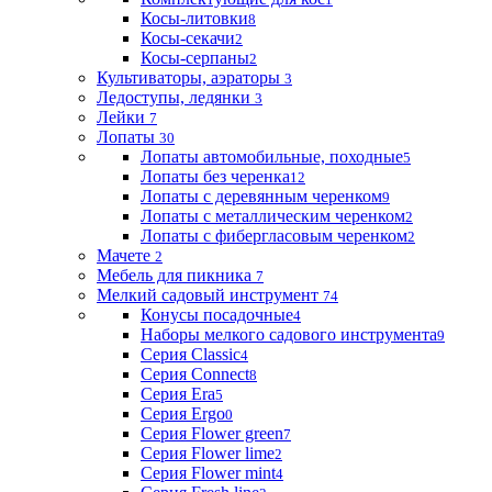
Косы-литовки
8
Косы-секачи
2
Косы-серпаны
2
Культиваторы, аэраторы
3
Ледоступы, ледянки
3
Лейки
7
Лопаты
30
Лопаты автомобильные, походные
5
Лопаты без черенка
12
Лопаты с деревянным черенком
9
Лопаты с металлическим черенком
2
Лопаты с фибергласовым черенком
2
Мачете
2
Мебель для пикника
7
Мелкий садовый инструмент
74
Конусы посадочные
4
Наборы мелкого садового инструмента
9
Серия Classic
4
Серия Connect
8
Серия Era
5
Серия Ergo
0
Серия Flower green
7
Серия Flower lime
2
Серия Flower mint
4