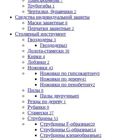
Трансформеры
7
Трубогибы
1
Чертилки, буравчики
2
Средства индивидуальной защиты
Маски защитные
8
Перчатки защитные
2
Столярный инструмент
Гвоздодеры
3
Гвоздодеры
3
Долота-стамески
30
Кирки
4
Лобзики
2
Ножовки
43
Ножовки по гипсокартону
0
Ножовки по дереву
41
Ножовки по пенобетону
2
Пилы
0
Пилы двуручные
0
Резцы по дереву
1
Рубанки
9
Стамески
27
Струбцины
53
Струбцины F-образные
20
Струбцины G-образные
14
Струбцины клещеобразные
2