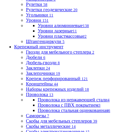
Рулетки
58
Рулетки геодезические
20
Угольники
11
Уровни
151
Уровни алюминиевые
138
Уровни лазерные
11
Уровни пластмассовые
2
Штангенциркули
5
Крепежный инструмент
Гвозди для мебельного степлера
2
Дюбели
6
Дюбель-гвозди
8
Заклепки
24
Заклепочники
19
Крепеж перфорированный
121
Кронштейны
44
Наборы крепежных изделий
18
Проволока
13
Проволока из нержавеющей стали
4
Проволока с ПВХ покрытием
3
Проволока стальная оцинкованная
6
Саморезы
7
Скобы для мебельных степлеров
39
Скобы металлические
14
Скобы электроустановочные
15