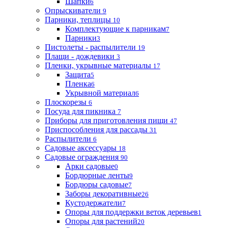
Шапки
6
Опрыскиватели
9
Парники, теплицы
10
Комплектующие к парникам
7
Парники
3
Пистолеты - распылители
19
Плащи - дождевики
3
Пленки, укрывные материалы
17
Защита
5
Пленка
6
Укрывной материал
6
Плоскорезы
6
Посуда для пикника
7
Приборы для приготовления пищи
47
Приспособления для рассады
31
Распылители
6
Садовые аксессуары
18
Садовые ограждения
90
Арки садовые
0
Бордюрные ленты
9
Бордюры садовые
7
Заборы декоративные
26
Кустодержатели
7
Опоры для поддержки веток деревьев
1
Опоры для растений
20