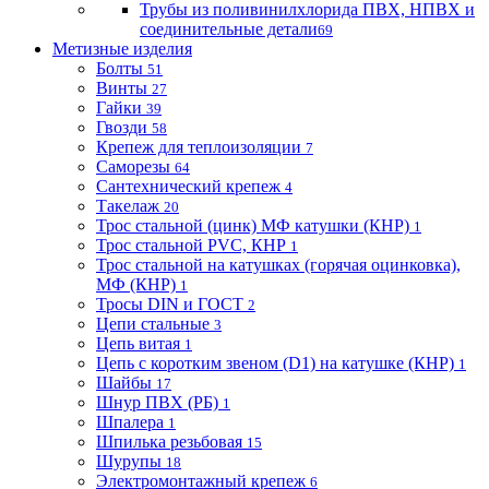
Трубы из поливинилхлорида ПВХ, НПВХ и
соединительные детали
69
Метизные изделия
Болты
51
Винты
27
Гайки
39
Гвозди
58
Крепеж для теплоизоляции
7
Саморезы
64
Сантехнический крепеж
4
Такелаж
20
Трос стальной (цинк) МФ катушки (КНР)
1
Трос стальной PVC, КНР
1
Трос стальной на катушках (горячая оцинковка),
МФ (КНР)
1
Тросы DIN и ГОСТ
2
Цепи стальные
3
Цепь витая
1
Цепь с коротким звеном (D1) на катушке (КНР)
1
Шайбы
17
Шнур ПВХ (РБ)
1
Шпалера
1
Шпилька резьбовая
15
Шурупы
18
Электромонтажный крепеж
6