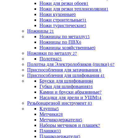
Ножи для резки обоев
1
Ножи для резки теплоизоляции
1
Ножи кухонные
0
Ножи строительные
31
Ножи туристические
3
Ножницы
21
Ножницы по металлу
15
Ножницы по ПВХ
6
Ножницы хозяйственные
0
Ножовки по металлу
27
Полотна
21
Полотна для Электролобзиков (пилки)
67
Приспособления для затачивания
6
Приспособления для шлифования
41
Бруски для шлифования
4
Губки для шлифования
16
Камни и бруски абразивные
7
Насадки для дрели и УШМ
14
Резьбонарезной инструмент
83
Клуппы
5
Метчики
28
Метчикодержатели
5
Наборы метчиков и плашек
7
Плашки
33
Плашкодержатели
5