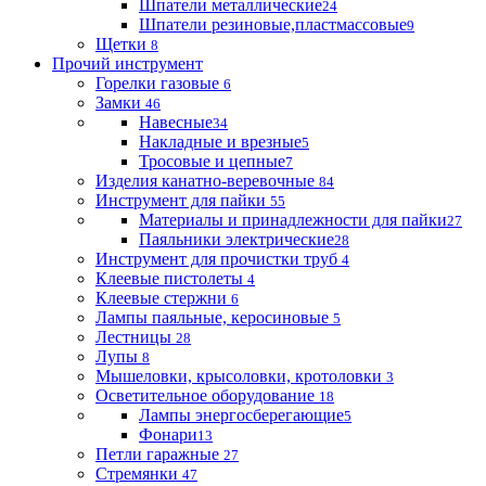
Шпатели металлические
24
Шпатели резиновые,пластмассовые
9
Щетки
8
Прочий инструмент
Горелки газовые
6
Замки
46
Навесные
34
Накладные и врезные
5
Тросовые и цепные
7
Изделия канатно-веревочные
84
Инструмент для пайки
55
Материалы и принадлежности для пайки
27
Паяльники электрические
28
Инструмент для прочистки труб
4
Клеевые пистолеты
4
Клеевые стержни
6
Лампы паяльные, керосиновые
5
Лестницы
28
Лупы
8
Мышеловки, крысоловки, кротоловки
3
Осветительное оборудование
18
Лампы энергосберегающие
5
Фонари
13
Петли гаражные
27
Стремянки
47