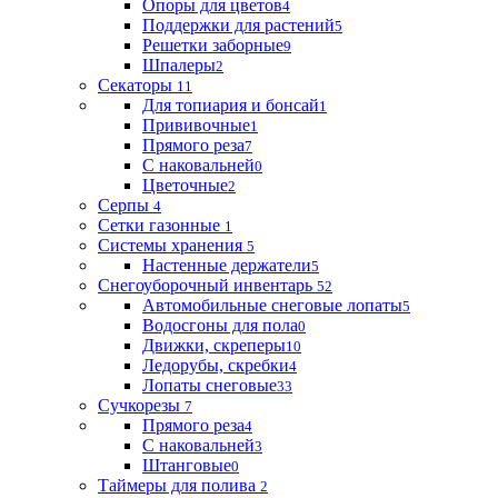
Опоры для цветов
4
Поддержки для растений
5
Решетки заборные
9
Шпалеры
2
Секаторы
11
Для топиария и бонсай
1
Прививочные
1
Прямого реза
7
С наковальней
0
Цветочные
2
Серпы
4
Сетки газонные
1
Системы хранения
5
Настенные держатели
5
Снегоуборочный инвентарь
52
Автомобильные снеговые лопаты
5
Водосгоны для пола
0
Движки, скреперы
10
Ледорубы, скребки
4
Лопаты снеговые
33
Сучкорезы
7
Прямого реза
4
С наковальней
3
Штанговые
0
Таймеры для полива
2