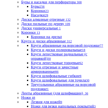
Буры и насадки для перфоратора
308
Буры
256
Коронки
23
Насадки
29
Диски алмазные отрезные
132
Диски пильные по дереву
109
Диски универсальные
1
Коронки
13
Коронки на дрель
9
Круги и диски абразивные
312
Круги абразивные на ворсовой подложке
77
Круги и диски полировальные
18
Круги лепестковые радиальные (с
оправкой)
30
Круги лепестковые торцевые
62
Круги отрезные и зачистные
армированные
86
Круги шлифовальные гибкие
8
Круги шлифовальные для точила
30
Треугольники абразивные на ворсовой
подложке
1
Ленты абразивные (для шлифмашин)
36
Ножи
48
Лезвия для ножей
9
Ножи для резки напольных покрытий
3