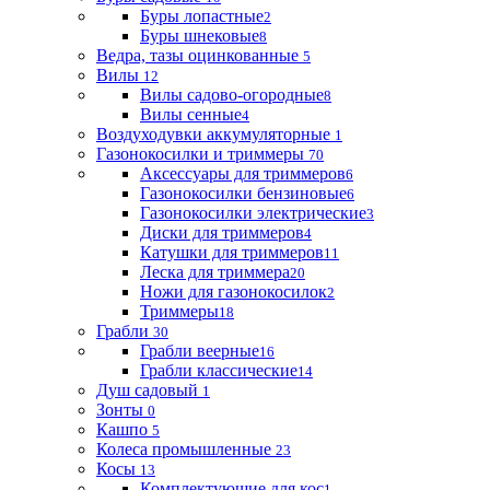
Буры лопастные
2
Буры шнековые
8
Ведра, тазы оцинкованные
5
Вилы
12
Вилы садово-огородные
8
Вилы сенные
4
Воздуходувки аккумуляторные
1
Газонокосилки и триммеры
70
Аксессуары для триммеров
6
Газонокосилки бензиновые
6
Газонокосилки электрические
3
Диски для триммеров
4
Катушки для триммеров
11
Леска для триммера
20
Ножи для газонокосилок
2
Триммеры
18
Грабли
30
Грабли веерные
16
Грабли классические
14
Душ садовый
1
Зонты
0
Кашпо
5
Колеса промышленные
23
Косы
13
Комплектующие для кос
1