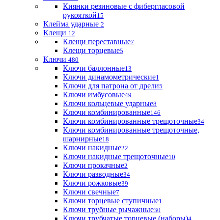
Киянки резиновые с фибергласовой
рукояткой
15
Клейма ударные
2
Клещи
12
Клещи переставные
7
Клещи торцевые
5
Ключи
480
Ключи баллонные
13
Ключи динамометрические
1
Ключи для патрона от дрели
5
Ключи имбусовые
49
Ключи кольцевые ударные
8
Ключи комбинированные
146
Ключи комбинированные трещоточные
34
Ключи комбинированные трещоточные,
шарнирные
18
Ключи накидные
22
Ключи накидные трещоточные
10
Ключи прокачные
2
Ключи разводные
34
Ключи рожковые
39
Ключи свечные
7
Ключи торцевые ступичные
1
Ключи трубные рычажные
30
Ключи трубчатые торцевые (наборы)
4