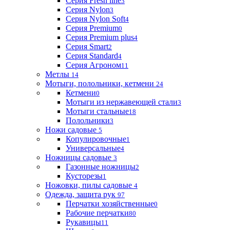
Серия Fresh line
3
Серия Nylon
3
Серия Nylon Soft
4
Серия Premium
0
Серия Premium plus
4
Серия Smart
2
Серия Standard
4
Серия Агроном
11
Метлы
14
Мотыги, полольники, кетмени
24
Кетмени
0
Мотыги из нержавеющей стали
3
Мотыги стальные
18
Полольники
3
Ножи садовые
5
Копулировочные
1
Универсальные
4
Ножницы садовые
3
Газонные ножницы
2
Кусторезы
1
Ножовки, пилы садовые
4
Одежда, защита рук
97
Перчатки хозяйственные
0
Рабочие перчатки
80
Рукавицы
11