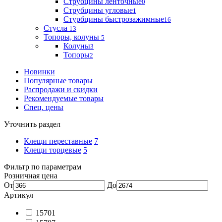
Струбцины ленточные
0
Струбцины угловые
1
Стурбцины быстрозажимные
16
Стусла
13
Топоры, колуны
5
Колуны
3
Топоры
2
Новинки
Популярные товары
Распродажи и скидки
Рекомендуемые товары
Спец. цены
Уточнить раздел
Клещи переставные
7
Клещи торцевые
5
Фильтр по параметрам
Розничная цена
От
До
Артикул
15701