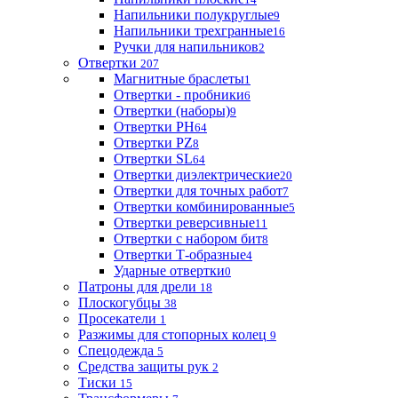
Напильники полукруглые
9
Напильники трехгранные
16
Ручки для напильников
2
Отвертки
207
Магнитные браслеты
1
Отвертки - пробники
6
Отвертки (наборы)
9
Отвертки PH
64
Отвертки PZ
8
Отвертки SL
64
Отвертки диэлектрические
20
Отвертки для точных работ
7
Отвертки комбинированные
5
Отвертки реверсивные
11
Отвертки с набором бит
8
Отвертки Т-образные
4
Ударные отвертки
0
Патроны для дрели
18
Плоскогубцы
38
Просекатели
1
Разжимы для стопорных колец
9
Спецодежда
5
Средства защиты рук
2
Тиски
15