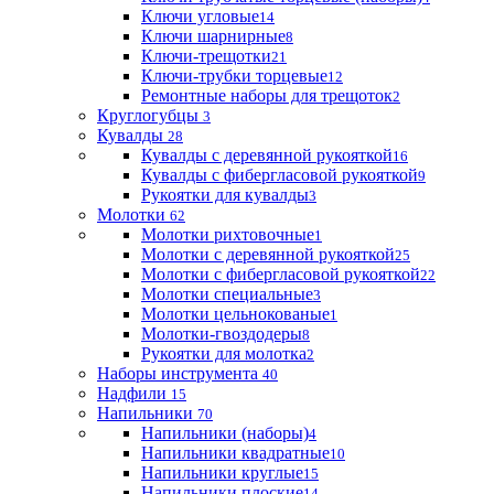
Ключи угловые
14
Ключи шарнирные
8
Ключи-трещотки
21
Ключи-трубки торцевые
12
Ремонтные наборы для трещоток
2
Круглогубцы
3
Кувалды
28
Кувалды с деревянной рукояткой
16
Кувалды с фибергласовой рукояткой
9
Рукоятки для кувалды
3
Молотки
62
Молотки рихтовочные
1
Молотки с деревянной рукояткой
25
Молотки с фибергласовой рукояткой
22
Молотки специальные
3
Молотки цельнокованые
1
Молотки-гвоздодеры
8
Рукоятки для молотка
2
Наборы инструмента
40
Надфили
15
Напильники
70
Напильники (наборы)
4
Напильники квадратные
10
Напильники круглые
15
Напильники плоские
14