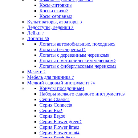
Косы-литовки
8
Косы-секачи
2
Косы-серпаны
2
Культиваторы, аэраторы
3
Ледоступы, ледянки
3
Лейки
7
Лопаты
30
Лопаты автомобильные, походные
5
Лопаты без черенка
12
Лопаты с деревянным черенком
9
Лопаты с металлическим черенком
2
Лопаты с фибергласовым черенком
2
Мачете
2
Мебель для пикника
7
Мелкий садовый инструмент
74
Конусы посадочные
4
Наборы мелкого садового инструмента
9
Серия Classic
4
Серия Connect
8
Серия Era
5
Серия Ergo
0
Серия Flower green
7
Серия Flower lime
2
Серия Flower mint
4