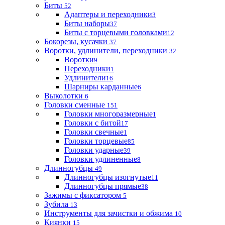
Биты
52
Адаптеры и переходники
3
Биты наборы
37
Биты с торцевыми головками
12
Бокорезы, кусачки
37
Воротки, удлинители, переходники
32
Воротки
9
Переходники
1
Удлинители
16
Шарниры карданные
6
Выколотки
6
Головки сменные
151
Головки многоразмерные
1
Головки с битой
17
Головки свечные
1
Головки торцевые
85
Головки ударные
39
Головки удлиненные
8
Длинногубцы
49
Длинногубцы изогнутые
11
Длинногубцы прямые
38
Зажимы с фиксатором
5
Зубила
13
Инструменты для зачистки и обжима
10
Киянки
15