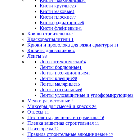
Кисти - макловицы
26
Кисти круглые
23
Кисти маховые
4
Кисти плоские
77
Кисти радиаторные
8
Кисти флейцевые
41
Ковши строительные
1
Краскораспылители
1
Крюки и проволока для вязки арматуры
11
Кюветы для валиков
4
Ленты
98
Лен сантехнический
4
Ленты бордюрные
1
Ленты изоляционные
41
Ленты клеящие
28
Ленты малярные
15
Ленты сигнальные
6
Ленты углозащитные и углоформирующие
3
Мелки разметочные
3
Миксеры для смесей и красок
26
Отвесы
11
Пистолеты для пены и герметика
16
Пленка защитная строительная
11
Плиткорезы
22
Правила строительные алюминиевые
17