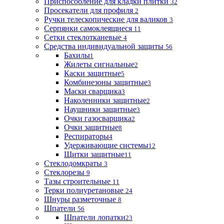
Приспособление для кладки плитки
32
Просекатели для профиля
2
Ручки телескопические для валиков
3
Серпянки самоклеящиеся
11
Сетки стеклотканевые
4
Средства индивидуальной защиты
56
Бахилы
1
Жилеты сигнальные
2
Каски защитные
5
Комбинезоны защитные
3
Маски сварщика
3
Наколенники защитные
2
Наушники защитные
3
Очки газосварщика
2
Очки защитные
8
Респираторы
4
Удерживающие системы
12
Щитки защитные
11
Стеклодомкраты
3
Стеклорезы
9
Тазы строительные
11
Терки полиуретановые
24
Шнуры разметочные
8
Шпатели
56
Шпатели лопатки
23