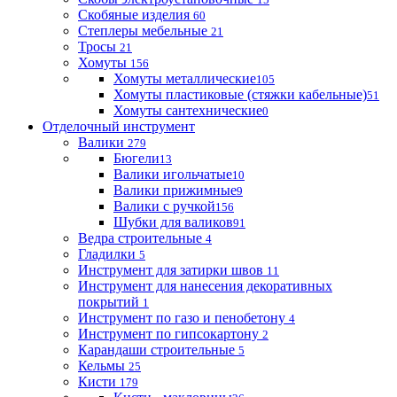
Скобяные изделия
60
Степлеры мебельные
21
Тросы
21
Хомуты
156
Хомуты металлические
105
Хомуты пластиковые (стяжки кабельные)
51
Хомуты сантехнические
0
Отделочный инструмент
Валики
279
Бюгели
13
Валики игольчатые
10
Валики прижимные
9
Валики с ручкой
156
Шубки для валиков
91
Ведра строительные
4
Гладилки
5
Инструмент для затирки швов
11
Инструмент для нанесения декоративных
покрытий
1
Инструмент по газо и пенобетону
4
Инструмент по гипсокартону
2
Карандаши строительные
5
Кельмы
25
Кисти
179