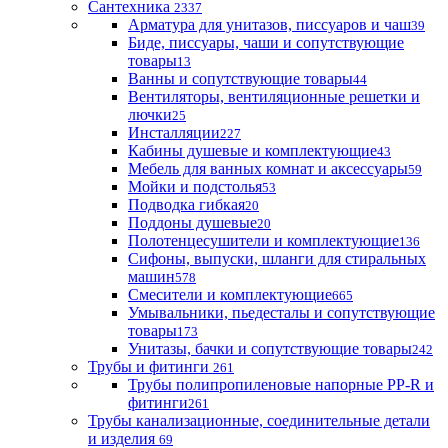
Сантехника
2337
Арматура для унитазов, писсуаров и чаш
39
Биде, писсуары, чаши и сопутствующие
товары
13
Ванны и сопутствующие товары
44
Вентиляторы, вентиляционные решетки и
лючки
25
Инсталляции
227
Кабины душевые и комплектующие
43
Мебель для ванных комнат и аксессуары
59
Мойки и подстолья
53
Подводка гибкая
20
Поддоны душевые
20
Полотенцесушители и комплектующие
136
Сифоны, выпуски, шланги для стиральных
машин
578
Смесители и комплектующие
665
Умывальники, пьедесталы и сопутствующие
товары
173
Унитазы, бачки и сопутствующие товары
242
Трубы и фитинги
261
Трубы полипропиленовые напорные PP-R и
фитинги
261
Трубы канализационные, соединительные детали
и изделия
69