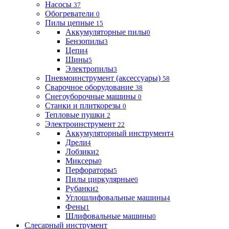
Насосы
37
Обогреватели
0
Пилы цепные
15
Аккумуляторные пилы
0
Бензопилы
3
Цепи
4
Шины
5
Электропилы
3
Пневмоинструмент (аксессуары)
58
Сварочное оборудование
38
Снегоуборочные машины
0
Станки и плиткорезы
0
Тепловые пушки
2
Электроинструмент
22
Аккумуляторный инструмент
4
Дрели
4
Лобзики
2
Миксеры
0
Перфораторы
5
Пилы циркулярные
0
Рубанки
2
Углошлифовальные машины
4
Фены
1
Шлифовальные машины
0
Слесарный инструмент