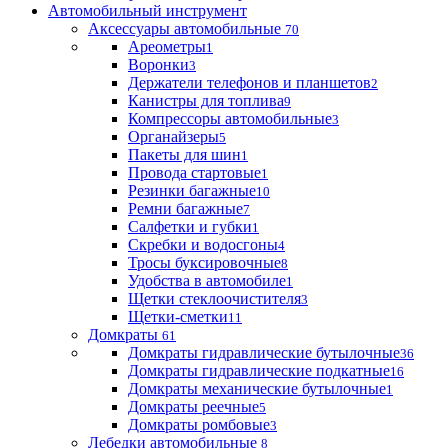
Автомобильный инструмент
Аксессуары автомобильные
70
Ареометры
1
Воронки
3
Держатели телефонов и планшетов
2
Канистры для топлива
9
Компрессоры автомобильные
3
Органайзеры
5
Пакеты для шин
1
Провода стартовые
1
Резинки багажные
10
Ремни багажные
7
Салфетки и губки
1
Скребки и водосгоны
4
Тросы буксировочные
8
Удобства в автомобиле
1
Щетки стеклоочистителя
3
Щетки-сметки
11
Домкраты
61
Домкраты гидравлические бутылочные
36
Домкраты гидравлические подкатные
16
Домкраты механические бутылочные
1
Домкраты реечные
5
Домкраты ромбовые
3
Лебедки автомобильные
8