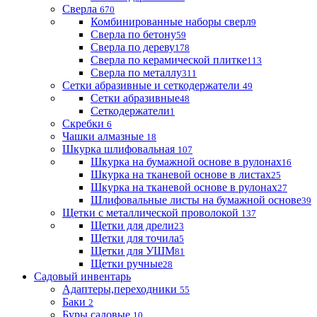
Сверла
670
Комбинированные наборы сверл
9
Сверла по бетону
59
Сверла по дереву
178
Сверла по керамической плитке
113
Сверла по металлу
311
Сетки абразивные и сеткодержатели
49
Сетки абразивные
48
Сеткодержатели
1
Скребки
6
Чашки алмазные
18
Шкурка шлифовальная
107
Шкурка на бумажной основе в рулонах
16
Шкурка на тканевой основе в листах
25
Шкурка на тканевой основе в рулонах
27
Шлифовальные листы на бумажной основе
39
Щетки с металлической проволокой
137
Щетки для дрели
23
Щетки для точила
5
Щетки для УШМ
81
Щетки ручные
28
Садовый инвентарь
Адаптеры,переходники
55
Баки
2
Буры садовые
10