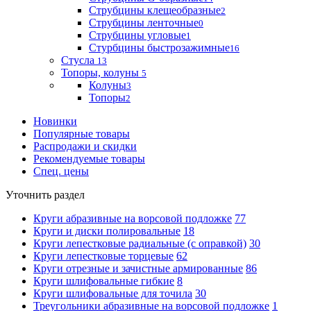
Струбцины клещеобразные
2
Струбцины ленточные
0
Струбцины угловые
1
Стурбцины быстрозажимные
16
Стусла
13
Топоры, колуны
5
Колуны
3
Топоры
2
Новинки
Популярные товары
Распродажи и скидки
Рекомендуемые товары
Спец. цены
Уточнить раздел
Круги абразивные на ворсовой подложке
77
Круги и диски полировальные
18
Круги лепестковые радиальные (с оправкой)
30
Круги лепестковые торцевые
62
Круги отрезные и зачистные армированные
86
Круги шлифовальные гибкие
8
Круги шлифовальные для точила
30
Треугольники абразивные на ворсовой подложке
1