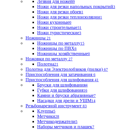
Лезвия для ножей
9
Ножи для резки напольных покрытий
3
Ножи для резки обоев
1
Ножи для резки теплоизоляции
1
Ножи кухонные
0
Ножи строительные
31
Ножи туристические
3
Ножницы
21
Ножницы по металлу
15
Ножницы по ПВХ
6
Ножницы хозяйственные
0
Ножовки по металлу
27
Полотна
21
Полотна для Электролобзиков (пилки)
67
Приспособления для затачивания
6
Приспособления для шлифования
41
Бруски для шлифования
4
Губки для шлифования
16
Камни и бруски абразивные
7
Насадки для дрели и УШМ
14
Резьбонарезной инструмент
83
Клуппы
5
Метчики
28
Метчикодержатели
5
Наборы метчиков и плашек
7