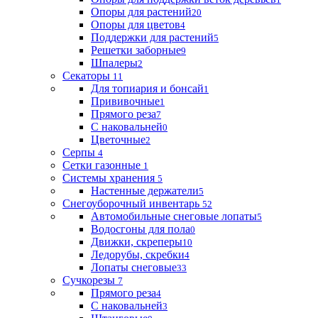
Опоры для растений
20
Опоры для цветов
4
Поддержки для растений
5
Решетки заборные
9
Шпалеры
2
Секаторы
11
Для топиария и бонсай
1
Прививочные
1
Прямого реза
7
С наковальней
0
Цветочные
2
Серпы
4
Сетки газонные
1
Системы хранения
5
Настенные держатели
5
Снегоуборочный инвентарь
52
Автомобильные снеговые лопаты
5
Водосгоны для пола
0
Движки, скреперы
10
Ледорубы, скребки
4
Лопаты снеговые
33
Сучкорезы
7
Прямого реза
4
С наковальней
3