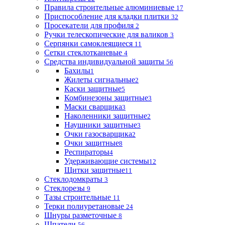
Правила строительные алюминиевые
17
Приспособление для кладки плитки
32
Просекатели для профиля
2
Ручки телескопические для валиков
3
Серпянки самоклеящиеся
11
Сетки стеклотканевые
4
Средства индивидуальной защиты
56
Бахилы
1
Жилеты сигнальные
2
Каски защитные
5
Комбинезоны защитные
3
Маски сварщика
3
Наколенники защитные
2
Наушники защитные
3
Очки газосварщика
2
Очки защитные
8
Респираторы
4
Удерживающие системы
12
Щитки защитные
11
Стеклодомкраты
3
Стеклорезы
9
Тазы строительные
11
Терки полиуретановые
24
Шнуры разметочные
8
Шпатели
56