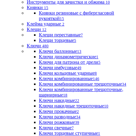
Инструменты для зачистки и обжима
10
Киянки
15
Киянки резиновые с фибергласовой
рукояткой
15
Клейма ударные
2
Клещи
12
Клещи переставные
7
Клещи торцевые
5
Ключи
480
Ключи баллонные
13
Ключи динамометрические
1
Ключи для патрона от дрели
5
Ключи имбусовые
49
Ключи кольцевые ударные
8
Ключи комбинированные
146
Ключи комбинированные трещоточные
34
Ключи комбинированные трещоточные,
шарнирные
18
Ключи накидные
22
Ключи накидные трещоточные
10
Ключи прокачные
2
Ключи разводные
34
Ключи рожковые
39
Ключи свечные
7
Ключи торцевые ступичные
1