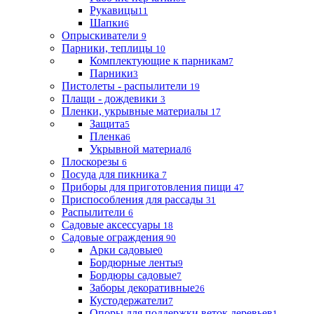
Рукавицы
11
Шапки
6
Опрыскиватели
9
Парники, теплицы
10
Комплектующие к парникам
7
Парники
3
Пистолеты - распылители
19
Плащи - дождевики
3
Пленки, укрывные материалы
17
Защита
5
Пленка
6
Укрывной материал
6
Плоскорезы
6
Посуда для пикника
7
Приборы для приготовления пищи
47
Приспособления для рассады
31
Распылители
6
Садовые аксессуары
18
Садовые ограждения
90
Арки садовые
0
Бордюрные ленты
9
Бордюры садовые
7
Заборы декоративные
26
Кустодержатели
7
Опоры для поддержки веток деревьев
1