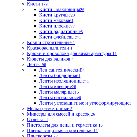
Кисти
179
Кисти - макловицы
26
Кисти круглые
23
Кисти маховые
4
Кисти плоские
77
Кисти радиаторные
8
Кисти флейцевые
41
Ковши строительные
1
Краскораспылители
1
Крюки и проволока для вязки арматуры
11
Кюветы для валиков
4
Ленты
98
Лен сантехнический
4
Ленты бордюрные
1
Ленты изоляционные
41
Ленты клеящие
28
Ленты малярные
15
Ленты сигнальные
6
Ленты углозащитные и углоформирующие
3
Мелки разметочные
3
Миксеры для смесей и красок
26
Отвесы
11
Пистолеты для пены и герметика
16
Пленка защитная строительная
11
Плиткорезы
22