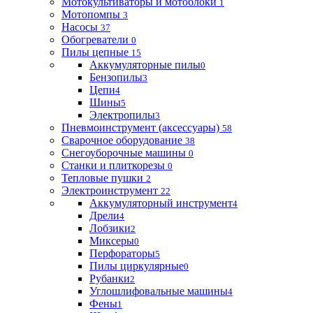
Мотокультиваторы и мотоблоки
1
Мотопомпы
3
Насосы
37
Обогреватели
0
Пилы цепные
15
Аккумуляторные пилы
0
Бензопилы
3
Цепи
4
Шины
5
Электропилы
3
Пневмоинструмент (аксессуары)
58
Сварочное оборудование
38
Снегоуборочные машины
0
Станки и плиткорезы
0
Тепловые пушки
2
Электроинструмент
22
Аккумуляторный инструмент
4
Дрели
4
Лобзики
2
Миксеры
0
Перфораторы
5
Пилы циркулярные
0
Рубанки
2
Углошлифовальные машины
4
Фены
1