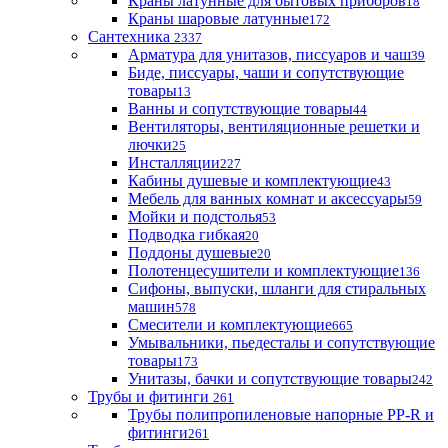
Краны латунные для бытовых приборов
18
Краны шаровые латунные
172
Сантехника
2337
Арматура для унитазов, писсуаров и чаш
39
Биде, писсуары, чаши и сопутствующие
товары
13
Ванны и сопутствующие товары
44
Вентиляторы, вентиляционные решетки и
лючки
25
Инсталляции
227
Кабины душевые и комплектующие
43
Мебель для ванных комнат и аксессуары
59
Мойки и подстолья
53
Подводка гибкая
20
Поддоны душевые
20
Полотенцесушители и комплектующие
136
Сифоны, выпуски, шланги для стиральных
машин
578
Смесители и комплектующие
665
Умывальники, пьедесталы и сопутствующие
товары
173
Унитазы, бачки и сопутствующие товары
242
Трубы и фитинги
261
Трубы полипропиленовые напорные PP-R и
фитинги
261