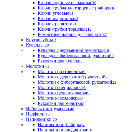
Ключи трубные рычажные
30
Ключи трубчатые торцевые (наборы)
4
Ключи угловые
14
Ключи шарнирные
8
Ключи-трещотки
21
Ключи-трубки торцевые
12
Ремонтные наборы для трещоток
2
Круглогубцы
3
Кувалды
28
Кувалды с деревянной рукояткой
16
Кувалды с фибергласовой рукояткой
9
Рукоятки для кувалды
3
Молотки
62
Молотки рихтовочные
1
Молотки с деревянной рукояткой
25
Молотки с фибергласовой рукояткой
22
Молотки специальные
3
Молотки цельнокованые
1
Молотки-гвоздодеры
8
Рукоятки для молотка
2
Наборы инструмента
40
Надфили
15
Напильники
70
Напильники (наборы)
4
Напильники квадратные
10