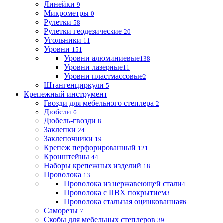
Линейки
9
Микрометры
0
Рулетки
58
Рулетки геодезические
20
Угольники
11
Уровни
151
Уровни алюминиевые
138
Уровни лазерные
11
Уровни пластмассовые
2
Штангенциркули
5
Крепежный инструмент
Гвозди для мебельного степлера
2
Дюбели
6
Дюбель-гвозди
8
Заклепки
24
Заклепочники
19
Крепеж перфорированный
121
Кронштейны
44
Наборы крепежных изделий
18
Проволока
13
Проволока из нержавеющей стали
4
Проволока с ПВХ покрытием
3
Проволока стальная оцинкованная
6
Саморезы
7
Скобы для мебельных степлеров
39