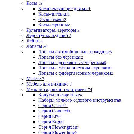
Косы
13
Комплектующие для кос
1
Косы-литовки
8
Косы-секачи
2
Косы-серпаны
2
Культиваторы, аэраторы
3
Ледоступы, ледянки
3
Лейки
7
Лопаты
30
Лопаты автомобильные, походные
5
Лопаты без черенка
12
Лопаты с деревянным черенком
9
Лопаты с металлическим черенком
2
Лопаты с фибергласовым черенком
2
Мачете
2
Мебель для пикника
7
Мелкий садовый инструмент
74
Конусы посадочные
4
Наборы мелкого садового инструмента
9
Серия Classic
4
Серия Connect
8
Серия Era
5
Серия Ergo
0
Серия Flower green
7
Серия Flower lime
2