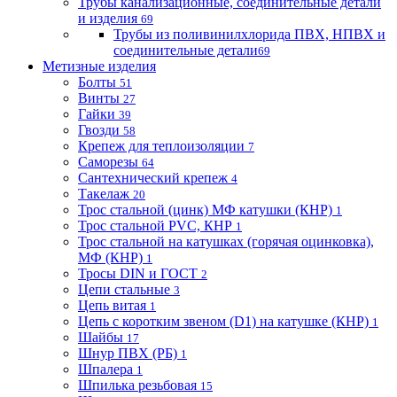
Трубы канализационные, соединительные детали
и изделия
69
Трубы из поливинилхлорида ПВХ, НПВХ и
соединительные детали
69
Метизные изделия
Болты
51
Винты
27
Гайки
39
Гвозди
58
Крепеж для теплоизоляции
7
Саморезы
64
Сантехнический крепеж
4
Такелаж
20
Трос стальной (цинк) МФ катушки (КНР)
1
Трос стальной PVC, КНР
1
Трос стальной на катушках (горячая оцинковка),
МФ (КНР)
1
Тросы DIN и ГОСТ
2
Цепи стальные
3
Цепь витая
1
Цепь с коротким звеном (D1) на катушке (КНР)
1
Шайбы
17
Шнур ПВХ (РБ)
1
Шпалера
1
Шпилька резьбовая
15