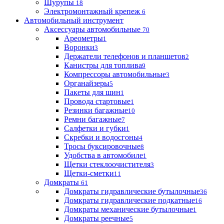
Шурупы
18
Электромонтажный крепеж
6
Автомобильный инструмент
Аксессуары автомобильные
70
Ареометры
1
Воронки
3
Держатели телефонов и планшетов
2
Канистры для топлива
9
Компрессоры автомобильные
3
Органайзеры
5
Пакеты для шин
1
Провода стартовые
1
Резинки багажные
10
Ремни багажные
7
Салфетки и губки
1
Скребки и водосгоны
4
Тросы буксировочные
8
Удобства в автомобиле
1
Щетки стеклоочистителя
3
Щетки-сметки
11
Домкраты
61
Домкраты гидравлические бутылочные
36
Домкраты гидравлические подкатные
16
Домкраты механические бутылочные
1
Домкраты реечные
5