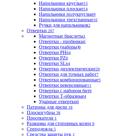
Напильники круглые
15
Напильники плоские
14
Напильники полукруглые
9
Напильники трехгранные
16
Ручки для напильников
2
Отвертки
207
Магнитные браслеты
1
Отвертки - пробники
6
Отвертки (наборы)
9
Отвертки PH
64
Отвертки PZ
8
Отвертки SL
64
Отвертки диэлектрические
20
Отвертки для точных работ
7
Отвертки комбинированные
5
Отвертки реверсивные
11
Отвертки с набором бит
8
Отвертки Т-образные
4
Ударные отвертки
0
Патроны для дрели
18
Плоскогубцы
38
Просекатели
1
Разжимы для стопорных колец
9
Спецодежда
5
Средства защиты рук
2