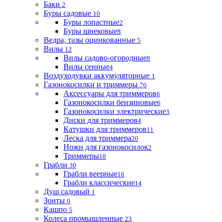
Баки
2
Буры садовые
10
Буры лопастные
2
Буры шнековые
8
Ведра, тазы оцинкованные
5
Вилы
12
Вилы садово-огородные
8
Вилы сенные
4
Воздуходувки аккумуляторные
1
Газонокосилки и триммеры
70
Аксессуары для триммеров
6
Газонокосилки бензиновые
6
Газонокосилки электрические
3
Диски для триммеров
4
Катушки для триммеров
11
Леска для триммера
20
Ножи для газонокосилок
2
Триммеры
18
Грабли
30
Грабли веерные
16
Грабли классические
14
Душ садовый
1
Зонты
0
Кашпо
5
Колеса промышленные
23