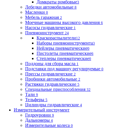
Домкраты ромбовые
3
Лебедки автомобильные
8
Масленки
0
Мебель гаражная
2
Моечные машины высокого давления
6
Насосы гидравлические
1
Пневмоинструмент
24
Краскораспылители
12
Наборы пневмоинструмента
3
Нейлеры пневматические
0
Пистолеты пневматические
6
Степлеры пневматические
0
Поддоны для сбора масла
1
Подставки под машину регулируемые
0
Прессы гидравлические
2
Пробники автомобильные
2
Растяжки гидравлические
5
Специальные приспособления
32
Тали
9
Тельферы
5
Цилиндры гидравлические
4
Измерительный инструмент
Гидроуровни
9
Дальномеры
4
Измерительные колеса
0