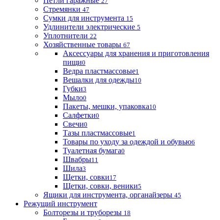
Петли гаражные
27
Стремянки
47
Сумки для инструмента
15
Удлинители электрические
5
Уплотнители
22
Хозяйственные товары
67
Аксессуары для хранения и приготовления
пищи
0
Ведра пластмассовые
1
Вешалки для одежды
10
Губки
3
Мыло
0
Пакеты, мешки, упаковка
10
Салфетки
0
Свечи
0
Тазы пластмассовые
1
Товары по уходу за одеждой и обувью
6
Туалетная бумага
0
Швабры
11
Шила
3
Щетки, совки
17
Щетки, совки, веники
5
Ящики для инструмента, органайзеры
45
Режущий инструмент
Болторезы и труборезы
18