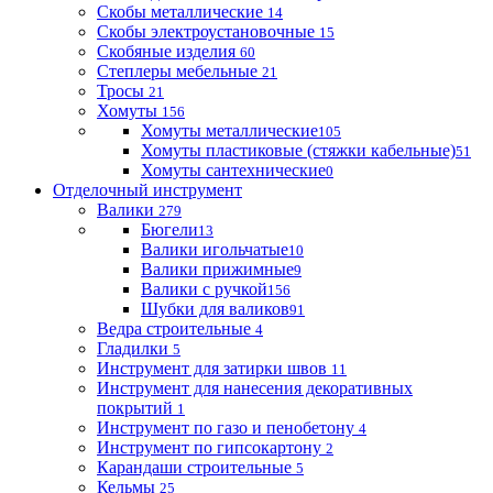
Скобы металлические
14
Скобы электроустановочные
15
Скобяные изделия
60
Степлеры мебельные
21
Тросы
21
Хомуты
156
Хомуты металлические
105
Хомуты пластиковые (стяжки кабельные)
51
Хомуты сантехнические
0
Отделочный инструмент
Валики
279
Бюгели
13
Валики игольчатые
10
Валики прижимные
9
Валики с ручкой
156
Шубки для валиков
91
Ведра строительные
4
Гладилки
5
Инструмент для затирки швов
11
Инструмент для нанесения декоративных
покрытий
1
Инструмент по газо и пенобетону
4
Инструмент по гипсокартону
2
Карандаши строительные
5
Кельмы
25