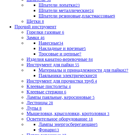
Шпатели лопатки
23
Шпатели металлические
24
Шпатели резиновые,пластмассовые
9
Щетки
8
Прочий инструмент
Горелки газовые
6
Замки
46
Навесные
34
Накладные и врезные
5
Тросовые и цепные
7
Изделия канатно-веревочные
84
Инструмент для пайки
55
Материалы и принадлежности для пайки
27
Паяльники электрические
28
Инструмент для прочистки труб
4
Клеевые пистолеты
4
Клеевые стержни
6
Лампы паяльные, керосиновые
5
Лестницы
28
Лупы
8
Мышеловки, крысоловки, кротоловки
3
Осветительное оборудование
18
Лампы энергосберегающие
5
Фонари
13