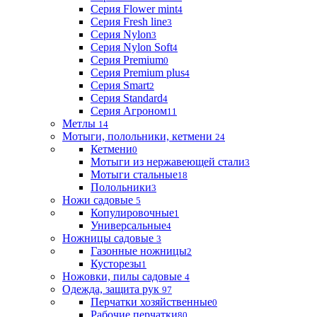
Серия Flower mint
4
Серия Fresh line
3
Серия Nylon
3
Серия Nylon Soft
4
Серия Premium
0
Серия Premium plus
4
Серия Smart
2
Серия Standard
4
Серия Агроном
11
Метлы
14
Мотыги, полольники, кетмени
24
Кетмени
0
Мотыги из нержавеющей стали
3
Мотыги стальные
18
Полольники
3
Ножи садовые
5
Копулировочные
1
Универсальные
4
Ножницы садовые
3
Газонные ножницы
2
Кусторезы
1
Ножовки, пилы садовые
4
Одежда, защита рук
97
Перчатки хозяйственные
0
Рабочие перчатки
80