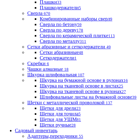
Плашки
33
Плашкодержатели
5
Сверла
670
Комбинированные наборы сверл
9
Сверла по бетону
59
Сверла по дереву
178
Сверла по керамической плитке
113
Сверла по металлу
311
Сетки абразивные и сеткодержатели
49
Сетки абразивные
48
Сеткодержатели
1
Скребки
6
Чашки алмазные
18
Шкурка шлифовальная
107
Шкурка на бумажной основе в рулонах
16
Шкурка на тканевой основе в листах
25
Шкурка на тканевой основе в рулонах
27
Шлифовальные листы на бумажной основе
39
Щетки с металлической проволокой
137
Щетки для дрели
23
Щетки для точила
5
Щетки для УШМ
81
Щетки ручные
28
Садовый инвентарь
Адаптеры,переходники
55