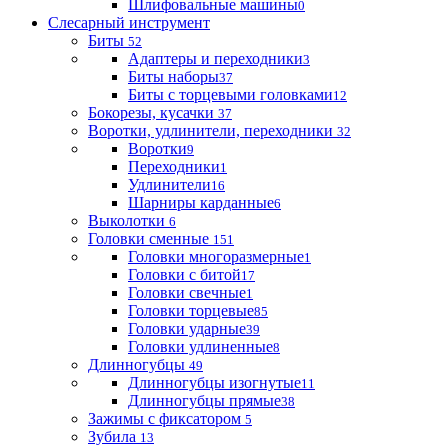
Шлифовальные машины
0
Слесарный инструмент
Биты
52
Адаптеры и переходники
3
Биты наборы
37
Биты с торцевыми головками
12
Бокорезы, кусачки
37
Воротки, удлинители, переходники
32
Воротки
9
Переходники
1
Удлинители
16
Шарниры карданные
6
Выколотки
6
Головки сменные
151
Головки многоразмерные
1
Головки с битой
17
Головки свечные
1
Головки торцевые
85
Головки ударные
39
Головки удлиненные
8
Длинногубцы
49
Длинногубцы изогнутые
11
Длинногубцы прямые
38
Зажимы с фиксатором
5
Зубила
13