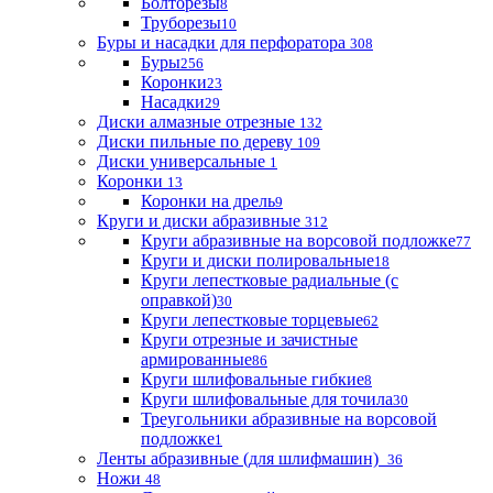
Болторезы
8
Труборезы
10
Буры и насадки для перфоратора
308
Буры
256
Коронки
23
Насадки
29
Диски алмазные отрезные
132
Диски пильные по дереву
109
Диски универсальные
1
Коронки
13
Коронки на дрель
9
Круги и диски абразивные
312
Круги абразивные на ворсовой подложке
77
Круги и диски полировальные
18
Круги лепестковые радиальные (с
оправкой)
30
Круги лепестковые торцевые
62
Круги отрезные и зачистные
армированные
86
Круги шлифовальные гибкие
8
Круги шлифовальные для точила
30
Треугольники абразивные на ворсовой
подложке
1
Ленты абразивные (для шлифмашин)
36
Ножи
48