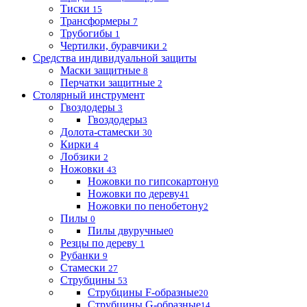
Тиски
15
Трансформеры
7
Трубогибы
1
Чертилки, буравчики
2
Средства индивидуальной защиты
Маски защитные
8
Перчатки защитные
2
Столярный инструмент
Гвоздодеры
3
Гвоздодеры
3
Долота-стамески
30
Кирки
4
Лобзики
2
Ножовки
43
Ножовки по гипсокартону
0
Ножовки по дереву
41
Ножовки по пенобетону
2
Пилы
0
Пилы двуручные
0
Резцы по дереву
1
Рубанки
9
Стамески
27
Струбцины
53
Струбцины F-образные
20
Струбцины G-образные
14