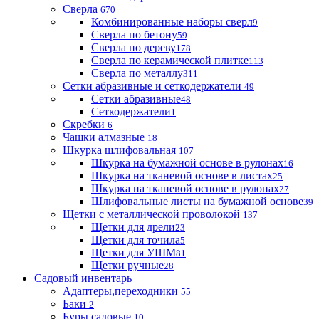
Сверла
670
Комбинированные наборы сверл
9
Сверла по бетону
59
Сверла по дереву
178
Сверла по керамической плитке
113
Сверла по металлу
311
Сетки абразивные и сеткодержатели
49
Сетки абразивные
48
Сеткодержатели
1
Скребки
6
Чашки алмазные
18
Шкурка шлифовальная
107
Шкурка на бумажной основе в рулонах
16
Шкурка на тканевой основе в листах
25
Шкурка на тканевой основе в рулонах
27
Шлифовальные листы на бумажной основе
39
Щетки с металлической проволокой
137
Щетки для дрели
23
Щетки для точила
5
Щетки для УШМ
81
Щетки ручные
28
Садовый инвентарь
Адаптеры,переходники
55
Баки
2
Буры садовые
10