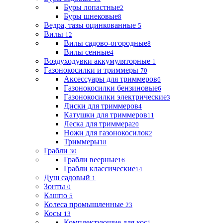
Буры лопастные
2
Буры шнековые
8
Ведра, тазы оцинкованные
5
Вилы
12
Вилы садово-огородные
8
Вилы сенные
4
Воздуходувки аккумуляторные
1
Газонокосилки и триммеры
70
Аксессуары для триммеров
6
Газонокосилки бензиновые
6
Газонокосилки электрические
3
Диски для триммеров
4
Катушки для триммеров
11
Леска для триммера
20
Ножи для газонокосилок
2
Триммеры
18
Грабли
30
Грабли веерные
16
Грабли классические
14
Душ садовый
1
Зонты
0
Кашпо
5
Колеса промышленные
23
Косы
13
Комплектующие для кос
1