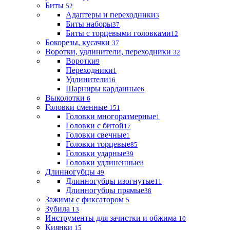
Биты
52
Адаптеры и переходники
3
Биты наборы
37
Биты с торцевыми головками
12
Бокорезы, кусачки
37
Воротки, удлинители, переходники
32
Воротки
9
Переходники
1
Удлинители
16
Шарниры карданные
6
Выколотки
6
Головки сменные
151
Головки многоразмерные
1
Головки с битой
17
Головки свечные
1
Головки торцевые
85
Головки ударные
39
Головки удлиненные
8
Длинногубцы
49
Длинногубцы изогнутые
11
Длинногубцы прямые
38
Зажимы с фиксатором
5
Зубила
13
Инструменты для зачистки и обжима
10
Киянки
15