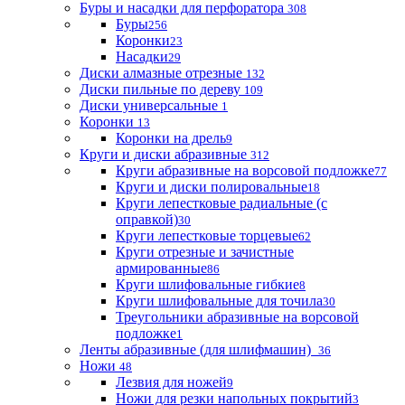
Буры и насадки для перфоратора
308
Буры
256
Коронки
23
Насадки
29
Диски алмазные отрезные
132
Диски пильные по дереву
109
Диски универсальные
1
Коронки
13
Коронки на дрель
9
Круги и диски абразивные
312
Круги абразивные на ворсовой подложке
77
Круги и диски полировальные
18
Круги лепестковые радиальные (с
оправкой)
30
Круги лепестковые торцевые
62
Круги отрезные и зачистные
армированные
86
Круги шлифовальные гибкие
8
Круги шлифовальные для точила
30
Треугольники абразивные на ворсовой
подложке
1
Ленты абразивные (для шлифмашин)
36
Ножи
48
Лезвия для ножей
9
Ножи для резки напольных покрытий
3