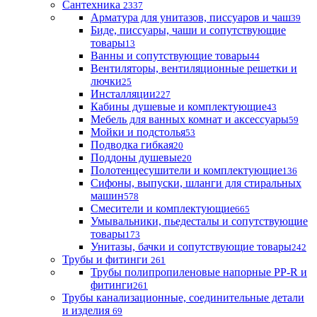
Сантехника
2337
Арматура для унитазов, писсуаров и чаш
39
Биде, писсуары, чаши и сопутствующие
товары
13
Ванны и сопутствующие товары
44
Вентиляторы, вентиляционные решетки и
лючки
25
Инсталляции
227
Кабины душевые и комплектующие
43
Мебель для ванных комнат и аксессуары
59
Мойки и подстолья
53
Подводка гибкая
20
Поддоны душевые
20
Полотенцесушители и комплектующие
136
Сифоны, выпуски, шланги для стиральных
машин
578
Смесители и комплектующие
665
Умывальники, пьедесталы и сопутствующие
товары
173
Унитазы, бачки и сопутствующие товары
242
Трубы и фитинги
261
Трубы полипропиленовые напорные PP-R и
фитинги
261
Трубы канализационные, соединительные детали
и изделия
69