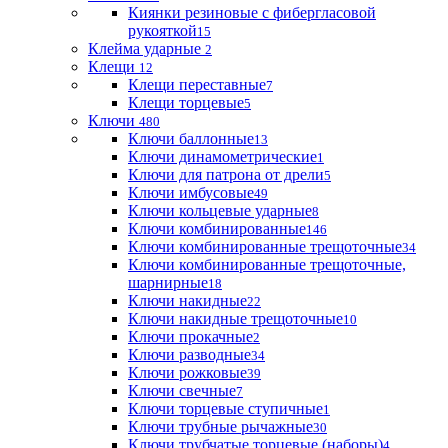
Киянки резиновые с фибергласовой
рукояткой
15
Клейма ударные
2
Клещи
12
Клещи переставные
7
Клещи торцевые
5
Ключи
480
Ключи баллонные
13
Ключи динамометрические
1
Ключи для патрона от дрели
5
Ключи имбусовые
49
Ключи кольцевые ударные
8
Ключи комбинированные
146
Ключи комбинированные трещоточные
34
Ключи комбинированные трещоточные,
шарнирные
18
Ключи накидные
22
Ключи накидные трещоточные
10
Ключи прокачные
2
Ключи разводные
34
Ключи рожковые
39
Ключи свечные
7
Ключи торцевые ступичные
1
Ключи трубные рычажные
30
Ключи трубчатые торцевые (наборы)
4