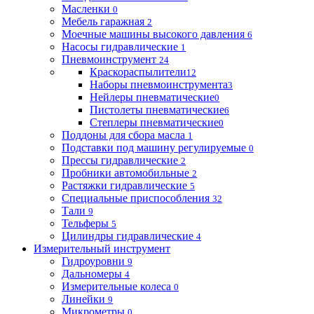
Масленки
0
Мебель гаражная
2
Моечные машины высокого давления
6
Насосы гидравлические
1
Пневмоинструмент
24
Краскораспылители
12
Наборы пневмоинструмента
3
Нейлеры пневматические
0
Пистолеты пневматические
6
Степлеры пневматические
0
Поддоны для сбора масла
1
Подставки под машину регулируемые
0
Прессы гидравлические
2
Пробники автомобильные
2
Растяжки гидравлические
5
Специальные приспособления
32
Тали
9
Тельферы
5
Цилиндры гидравлические
4
Измерительный инструмент
Гидроуровни
9
Дальномеры
4
Измерительные колеса
0
Линейки
9
Микрометры
0