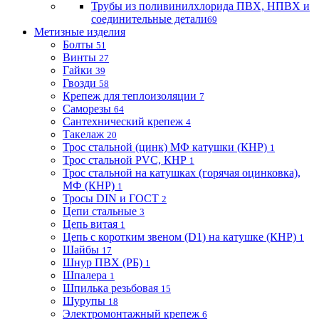
Трубы из поливинилхлорида ПВХ, НПВХ и
соединительные детали
69
Метизные изделия
Болты
51
Винты
27
Гайки
39
Гвозди
58
Крепеж для теплоизоляции
7
Саморезы
64
Сантехнический крепеж
4
Такелаж
20
Трос стальной (цинк) МФ катушки (КНР)
1
Трос стальной PVC, КНР
1
Трос стальной на катушках (горячая оцинковка),
МФ (КНР)
1
Тросы DIN и ГОСТ
2
Цепи стальные
3
Цепь витая
1
Цепь с коротким звеном (D1) на катушке (КНР)
1
Шайбы
17
Шнур ПВХ (РБ)
1
Шпалера
1
Шпилька резьбовая
15
Шурупы
18
Электромонтажный крепеж
6