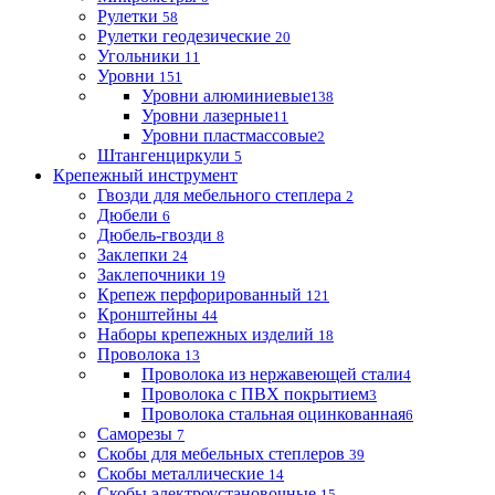
Рулетки
58
Рулетки геодезические
20
Угольники
11
Уровни
151
Уровни алюминиевые
138
Уровни лазерные
11
Уровни пластмассовые
2
Штангенциркули
5
Крепежный инструмент
Гвозди для мебельного степлера
2
Дюбели
6
Дюбель-гвозди
8
Заклепки
24
Заклепочники
19
Крепеж перфорированный
121
Кронштейны
44
Наборы крепежных изделий
18
Проволока
13
Проволока из нержавеющей стали
4
Проволока с ПВХ покрытием
3
Проволока стальная оцинкованная
6
Саморезы
7
Скобы для мебельных степлеров
39
Скобы металлические
14
Скобы электроустановочные
15