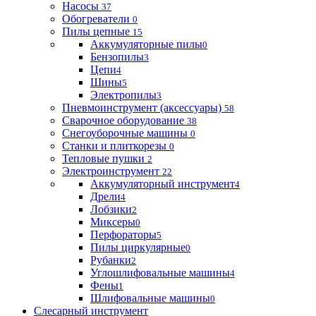
Насосы
37
Обогреватели
0
Пилы цепные
15
Аккумуляторные пилы
0
Бензопилы
3
Цепи
4
Шины
5
Электропилы
3
Пневмоинструмент (аксессуары)
58
Сварочное оборудование
38
Снегоуборочные машины
0
Станки и плиткорезы
0
Тепловые пушки
2
Электроинструмент
22
Аккумуляторный инструмент
4
Дрели
4
Лобзики
2
Миксеры
0
Перфораторы
5
Пилы циркулярные
0
Рубанки
2
Углошлифовальные машины
4
Фены
1
Шлифовальные машины
0
Слесарный инструмент