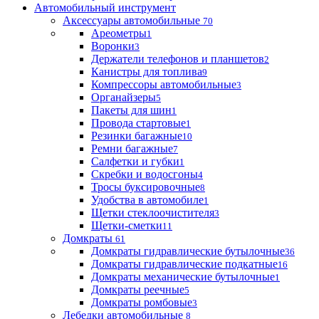
Автомобильный инструмент
Аксессуары автомобильные
70
Ареометры
1
Воронки
3
Держатели телефонов и планшетов
2
Канистры для топлива
9
Компрессоры автомобильные
3
Органайзеры
5
Пакеты для шин
1
Провода стартовые
1
Резинки багажные
10
Ремни багажные
7
Салфетки и губки
1
Скребки и водосгоны
4
Тросы буксировочные
8
Удобства в автомобиле
1
Щетки стеклоочистителя
3
Щетки-сметки
11
Домкраты
61
Домкраты гидравлические бутылочные
36
Домкраты гидравлические подкатные
16
Домкраты механические бутылочные
1
Домкраты реечные
5
Домкраты ромбовые
3
Лебедки автомобильные
8