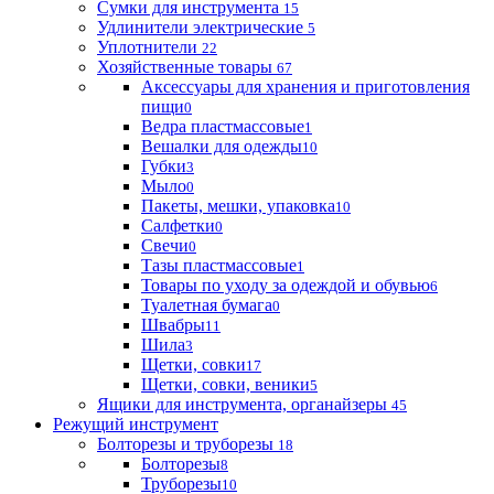
Сумки для инструмента
15
Удлинители электрические
5
Уплотнители
22
Хозяйственные товары
67
Аксессуары для хранения и приготовления
пищи
0
Ведра пластмассовые
1
Вешалки для одежды
10
Губки
3
Мыло
0
Пакеты, мешки, упаковка
10
Салфетки
0
Свечи
0
Тазы пластмассовые
1
Товары по уходу за одеждой и обувью
6
Туалетная бумага
0
Швабры
11
Шила
3
Щетки, совки
17
Щетки, совки, веники
5
Ящики для инструмента, органайзеры
45
Режущий инструмент
Болторезы и труборезы
18
Болторезы
8
Труборезы
10