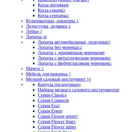
Косы-литовки
8
Косы-секачи
2
Косы-серпаны
2
Культиваторы, аэраторы
3
Ледоступы, ледянки
3
Лейки
7
Лопаты
30
Лопаты автомобильные, походные
5
Лопаты без черенка
12
Лопаты с деревянным черенком
9
Лопаты с металлическим черенком
2
Лопаты с фибергласовым черенком
2
Мачете
2
Мебель для пикника
7
Мелкий садовый инструмент
74
Конусы посадочные
4
Наборы мелкого садового инструмента
9
Серия Classic
4
Серия Connect
8
Серия Era
5
Серия Ergo
0
Серия Flower green
7
Серия Flower lime
2
Серия Flower mint
4