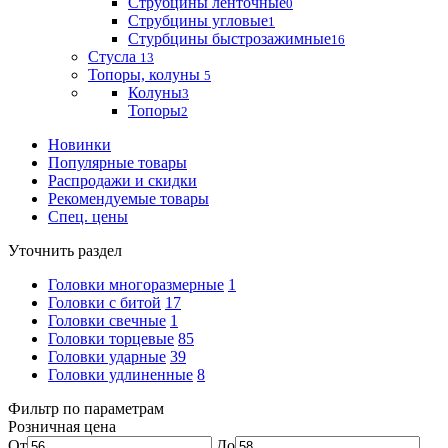
Струбцины ленточные
0
Струбцины угловые
1
Стурбцины быстрозажимные
16
Стусла
13
Топоры, колуны
5
Колуны
3
Топоры
2
Новинки
Популярные товары
Распродажи и скидки
Рекомендуемые товары
Спец. цены
Уточнить раздел
Головки многоразмерные
1
Головки с битой
17
Головки свечные
1
Головки торцевые
85
Головки ударные
39
Головки удлиненные
8
Фильтр по параметрам
Розничная цена
От
До