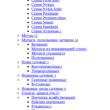
Серия Fresh line
3
Серия Nylon
3
Серия Nylon Soft
4
Серия Premium
0
Серия Premium plus
4
Серия Smart
2
Серия Standard
4
Серия Агроном
11
Метлы
14
Мотыги, полольники, кетмени
24
Кетмени
0
Мотыги из нержавеющей стали
3
Мотыги стальные
18
Полольники
3
Ножи садовые
5
Копулировочные
1
Универсальные
4
Ножницы садовые
3
Газонные ножницы
2
Кусторезы
1
Ножовки, пилы садовые
4
Одежда, защита рук
97
Перчатки хозяйственные
0
Рабочие перчатки
80
Рукавицы
11