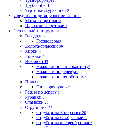
Трансформеры
7
Трубогибы
1
Чертилки, буравчики
2
Средства индивидуальной защиты
Маски защитные
8
Перчатки защитные
2
Столярный инструмент
Гвоздодеры
3
Гвоздодеры
3
Долота-стамески
30
Кирки
4
Лобзики
2
Ножовки
43
Ножовки по гипсокартону
0
Ножовки по дереву
41
Ножовки по пенобетону
2
Пилы
0
Пилы двуручные
0
Резцы по дереву
1
Рубанки
9
Стамески
27
Струбцины
53
Струбцины F-образные
20
Струбцины G-образные
14
Струбцины клещеобразные
2