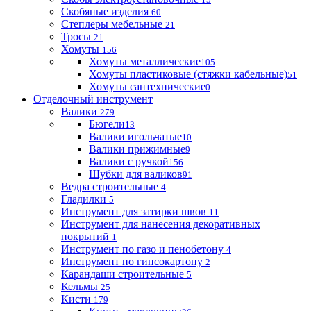
Скобяные изделия
60
Степлеры мебельные
21
Тросы
21
Хомуты
156
Хомуты металлические
105
Хомуты пластиковые (стяжки кабельные)
51
Хомуты сантехнические
0
Отделочный инструмент
Валики
279
Бюгели
13
Валики игольчатые
10
Валики прижимные
9
Валики с ручкой
156
Шубки для валиков
91
Ведра строительные
4
Гладилки
5
Инструмент для затирки швов
11
Инструмент для нанесения декоративных
покрытий
1
Инструмент по газо и пенобетону
4
Инструмент по гипсокартону
2
Карандаши строительные
5
Кельмы
25
Кисти
179