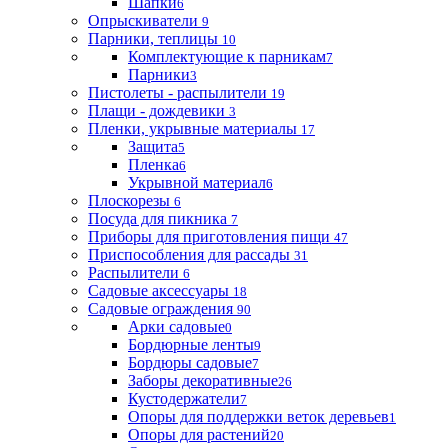
Шапки
6
Опрыскиватели
9
Парники, теплицы
10
Комплектующие к парникам
7
Парники
3
Пистолеты - распылители
19
Плащи - дождевики
3
Пленки, укрывные материалы
17
Защита
5
Пленка
6
Укрывной материал
6
Плоскорезы
6
Посуда для пикника
7
Приборы для приготовления пищи
47
Приспособления для рассады
31
Распылители
6
Садовые аксессуары
18
Садовые ограждения
90
Арки садовые
0
Бордюрные ленты
9
Бордюры садовые
7
Заборы декоративные
26
Кустодержатели
7
Опоры для поддержки веток деревьев
1
Опоры для растений
20