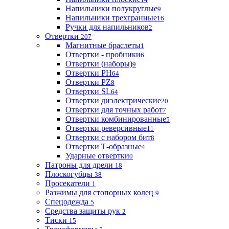
Напильники полукруглые
9
Напильники трехгранные
16
Ручки для напильников
2
Отвертки
207
Магнитные браслеты
1
Отвертки - пробники
6
Отвертки (наборы)
9
Отвертки PH
64
Отвертки PZ
8
Отвертки SL
64
Отвертки диэлектрические
20
Отвертки для точных работ
7
Отвертки комбинированные
5
Отвертки реверсивные
11
Отвертки с набором бит
8
Отвертки Т-образные
4
Ударные отвертки
0
Патроны для дрели
18
Плоскогубцы
38
Просекатели
1
Разжимы для стопорных колец
9
Спецодежда
5
Средства защиты рук
2
Тиски
15