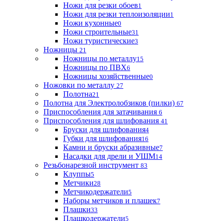
Ножи для резки обоев
1
Ножи для резки теплоизоляции
1
Ножи кухонные
0
Ножи строительные
31
Ножи туристические
3
Ножницы
21
Ножницы по металлу
15
Ножницы по ПВХ
6
Ножницы хозяйственные
0
Ножовки по металлу
27
Полотна
21
Полотна для Электролобзиков (пилки)
67
Приспособления для затачивания
6
Приспособления для шлифования
41
Бруски для шлифования
4
Губки для шлифования
16
Камни и бруски абразивные
7
Насадки для дрели и УШМ
14
Резьбонарезной инструмент
83
Клуппы
5
Метчики
28
Метчикодержатели
5
Наборы метчиков и плашек
7
Плашки
33
Плашкодержатели
5