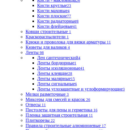
Кисти - макловицы
26
Кисти круглые
23
Кисти маховые
4
Кисти плоские
77
Кисти радиаторные
8
Кисти флейцевые
41
Ковши строительные
1
Краскораспылители
1
Крюки и проволока для вязки арматуры
11
Кюветы для валиков
4
Ленты
98
Лен сантехнический
4
Ленты бордюрные
1
Ленты изоляционные
41
Ленты клеящие
28
Ленты малярные
15
Ленты сигнальные
6
Ленты углозащитные и углоформирующие
3
Мелки разметочные
3
Миксеры для смесей и красок
26
Отвесы
11
Пистолеты для пены и герметика
16
Пленка защитная строительная
11
Плиткорезы
22
Правила строительные алюминиевые
17