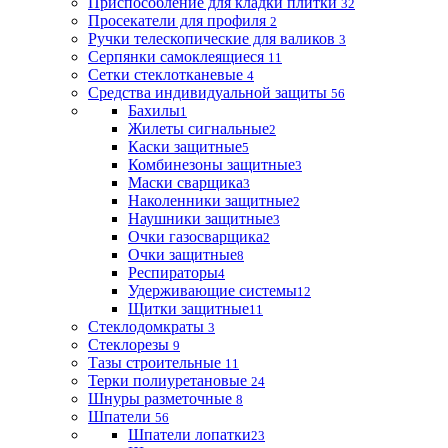
Приспособление для кладки плитки
32
Просекатели для профиля
2
Ручки телескопические для валиков
3
Серпянки самоклеящиеся
11
Сетки стеклотканевые
4
Средства индивидуальной защиты
56
Бахилы
1
Жилеты сигнальные
2
Каски защитные
5
Комбинезоны защитные
3
Маски сварщика
3
Наколенники защитные
2
Наушники защитные
3
Очки газосварщика
2
Очки защитные
8
Респираторы
4
Удерживающие системы
12
Щитки защитные
11
Стеклодомкраты
3
Стеклорезы
9
Тазы строительные
11
Терки полиуретановые
24
Шнуры разметочные
8
Шпатели
56
Шпатели лопатки
23