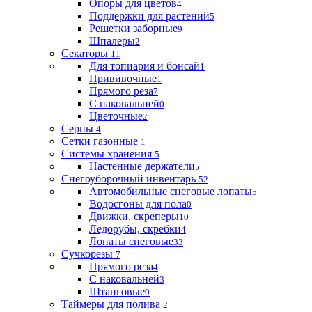
Опоры для цветов
4
Поддержки для растений
5
Решетки заборные
9
Шпалеры
2
Секаторы
11
Для топиария и бонсай
1
Прививочные
1
Прямого реза
7
С наковальней
0
Цветочные
2
Серпы
4
Сетки газонные
1
Системы хранения
5
Настенные держатели
5
Снегоуборочный инвентарь
52
Автомобильные снеговые лопаты
5
Водосгоны для пола
0
Движки, скреперы
10
Ледорубы, скребки
4
Лопаты снеговые
33
Сучкорезы
7
Прямого реза
4
С наковальней
3
Штанговые
0
Таймеры для полива
2