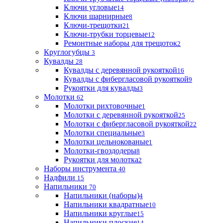
Ключи угловые
14
Ключи шарнирные
8
Ключи-трещотки
21
Ключи-трубки торцевые
12
Ремонтные наборы для трещоток
2
Круглогубцы
3
Кувалды
28
Кувалды с деревянной рукояткой
16
Кувалды с фибергласовой рукояткой
9
Рукоятки для кувалды
3
Молотки
62
Молотки рихтовочные
1
Молотки с деревянной рукояткой
25
Молотки с фибергласовой рукояткой
22
Молотки специальные
3
Молотки цельнокованые
1
Молотки-гвоздодеры
8
Рукоятки для молотка
2
Наборы инструмента
40
Надфили
15
Напильники
70
Напильники (наборы)
4
Напильники квадратные
10
Напильники круглые
15
Напильники плоские
14