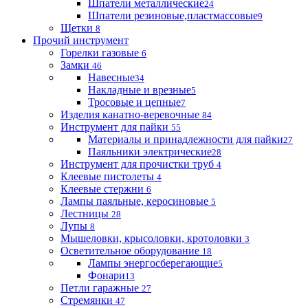
Шпатели металлические
24
Шпатели резиновые,пластмассовые
9
Щетки
8
Прочий инструмент
Горелки газовые
6
Замки
46
Навесные
34
Накладные и врезные
5
Тросовые и цепные
7
Изделия канатно-веревочные
84
Инструмент для пайки
55
Материалы и принадлежности для пайки
27
Паяльники электрические
28
Инструмент для прочистки труб
4
Клеевые пистолеты
4
Клеевые стержни
6
Лампы паяльные, керосиновые
5
Лестницы
28
Лупы
8
Мышеловки, крысоловки, кротоловки
3
Осветительное оборудование
18
Лампы энергосберегающие
5
Фонари
13
Петли гаражные
27
Стремянки
47