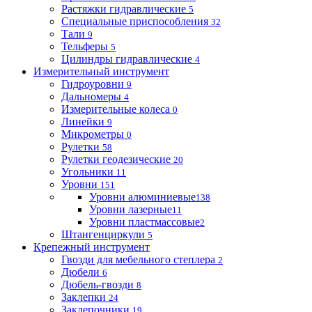
Растяжки гидравлические
5
Специальные приспособления
32
Тали
9
Тельферы
5
Цилиндры гидравлические
4
Измерительный инструмент
Гидроуровни
9
Дальномеры
4
Измерительные колеса
0
Линейки
9
Микрометры
0
Рулетки
58
Рулетки геодезические
20
Угольники
11
Уровни
151
Уровни алюминиевые
138
Уровни лазерные
11
Уровни пластмассовые
2
Штангенциркули
5
Крепежный инструмент
Гвозди для мебельного степлера
2
Дюбели
6
Дюбель-гвозди
8
Заклепки
24
Заклепочники
19