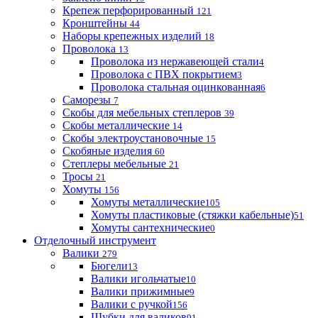
Крепеж перфорированный
121
Кронштейны
44
Наборы крепежных изделий
18
Проволока
13
Проволока из нержавеющей стали
4
Проволока с ПВХ покрытием
3
Проволока стальная оцинкованная
6
Саморезы
7
Скобы для мебельных степлеров
39
Скобы металлические
14
Скобы электроустановочные
15
Скобяные изделия
60
Степлеры мебельные
21
Тросы
21
Хомуты
156
Хомуты металлические
105
Хомуты пластиковые (стяжки кабельные)
51
Хомуты сантехнические
0
Отделочный инструмент
Валики
279
Бюгели
13
Валики игольчатые
10
Валики прижимные
9
Валики с ручкой
156
Шубки для валиков
91