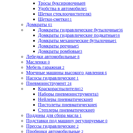
Тросы буксировочные
8
Удобства в автомобиле
1
Щетки стеклоочистителя
3
Щетки-сметки
11
Домкраты
61
Домкраты гидравлические бутылочные
36
Домкраты гидравлические подкатные
16
Домкраты механические бутылочные
1
Домкраты реечные
5
Домкраты ромбовые
3
Лебедки автомобильные
8
Масленки
0
Мебель гаражная
2
Моечные машины высокого давления
6
Насосы гидравлические
1
Пневмоинструмент
24
Краскораспылители
12
Наборы пневмоинструмента
3
Нейлеры пневматические
0
Пистолеты пневматические
6
Степлеры пневматические
0
Поддоны для сбора масла
1
Подставки под машину регулируемые
0
Прессы гидравлические
2
Пробники автомобильные
2