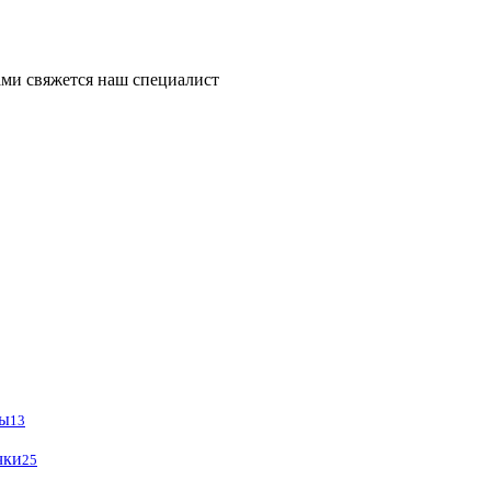
ми свяжется наш специалист
ры
13
чки
25