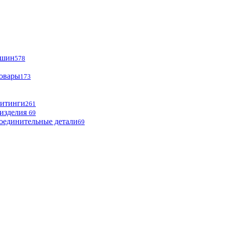
ашин
578
товары
173
фитинги
261
изделия
69
оединительные детали
69