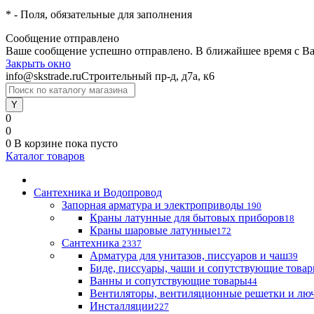
*
- Поля, обязательные для заполнения
Сообщение отправлено
Ваше сообщение успешно отправлено. В ближайшее время с Ва
Закрыть окно
info@skstrade.ru
Строительный пр-д, д7а, к6
0
0
0
В корзине
пока пусто
Каталог товаров
Сантехника и Водопровод
Запорная арматура и электроприводы
190
Краны латунные для бытовых приборов
18
Краны шаровые латунные
172
Сантехника
2337
Арматура для унитазов, писсуаров и чаш
39
Биде, писсуары, чаши и сопутствующие това
Ванны и сопутствующие товары
44
Вентиляторы, вентиляционные решетки и лю
Инсталляции
227