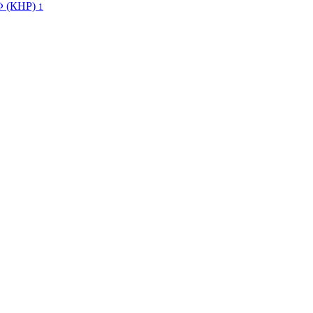
Ф (КНР)
1