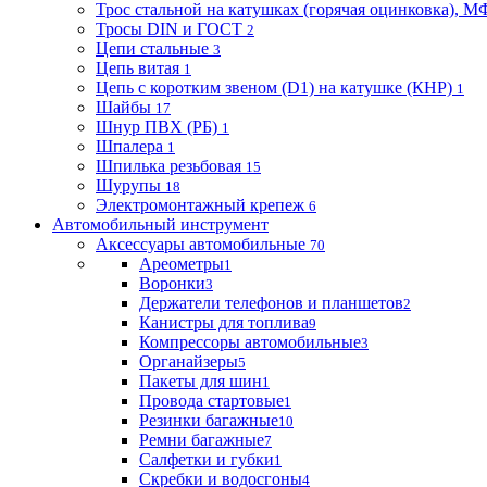
Трос стальной на катушках (горячая оцинковка), М
Тросы DIN и ГОСТ
2
Цепи стальные
3
Цепь витая
1
Цепь с коротким звеном (D1) на катушке (КНР)
1
Шайбы
17
Шнур ПВХ (РБ)
1
Шпалера
1
Шпилька резьбовая
15
Шурупы
18
Электромонтажный крепеж
6
Автомобильный инструмент
Аксессуары автомобильные
70
Ареометры
1
Воронки
3
Держатели телефонов и планшетов
2
Канистры для топлива
9
Компрессоры автомобильные
3
Органайзеры
5
Пакеты для шин
1
Провода стартовые
1
Резинки багажные
10
Ремни багажные
7
Салфетки и губки
1
Скребки и водосгоны
4