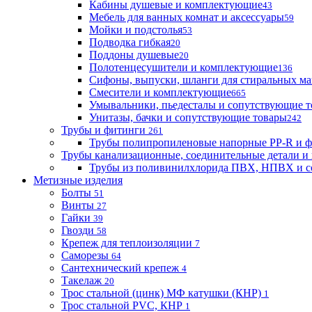
Кабины душевые и комплектующие
43
Мебель для ванных комнат и аксессуары
59
Мойки и подстолья
53
Подводка гибкая
20
Поддоны душевые
20
Полотенцесушители и комплектующие
136
Сифоны, выпуски, шланги для стиральных м
Смесители и комплектующие
665
Умывальники, пьедесталы и сопутствующие 
Унитазы, бачки и сопутствующие товары
242
Трубы и фитинги
261
Трубы полипропиленовые напорные PP-R и 
Трубы канализационные, соединительные детали и 
Трубы из поливинилхлорида ПВХ, НПВХ и с
Метизные изделия
Болты
51
Винты
27
Гайки
39
Гвозди
58
Крепеж для теплоизоляции
7
Саморезы
64
Сантехнический крепеж
4
Такелаж
20
Трос стальной (цинк) МФ катушки (КНР)
1
Трос стальной PVC, КНР
1