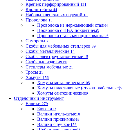
Крепеж перфорированный
121
Кронштейны
44
Наборы крепежных изделий
18
Проволока
13
Проволока из нержавеющей стали
4
Проволока с ПВХ покрытием
3
Проволока стальная оцинкованная
6
Саморезы
7
Скобы для мебельных степлеров
39
Скобы металлические
14
Скобы электроустановочные
15
Скобяные изделия
60
Степлеры мебельные
21
Тросы
21
Хомуты
156
Хомуты металлические
105
Хомуты пластиковые (стяжки кабельные)
51
Хомуты сантехнические
0
Отделочный инструмент
Валики
279
Бюгели
13
Валики игольчатые
10
Валики прижимные
9
Валики с ручкой
156
Шубки для валиков
91