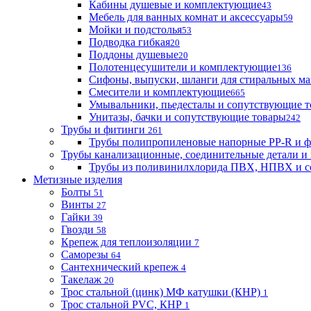
Кабины душевые и комплектующие
43
Мебель для ванных комнат и аксессуары
59
Мойки и подстолья
53
Подводка гибкая
20
Поддоны душевые
20
Полотенцесушители и комплектующие
136
Сифоны, выпуски, шланги для стиральных м
Смесители и комплектующие
665
Умывальники, пьедесталы и сопутствующие 
Унитазы, бачки и сопутствующие товары
242
Трубы и фитинги
261
Трубы полипропиленовые напорные PP-R и 
Трубы канализационные, соединительные детали и 
Трубы из поливинилхлорида ПВХ, НПВХ и с
Метизные изделия
Болты
51
Винты
27
Гайки
39
Гвозди
58
Крепеж для теплоизоляции
7
Саморезы
64
Сантехнический крепеж
4
Такелаж
20
Трос стальной (цинк) МФ катушки (КНР)
1
Трос стальной PVC, КНР
1