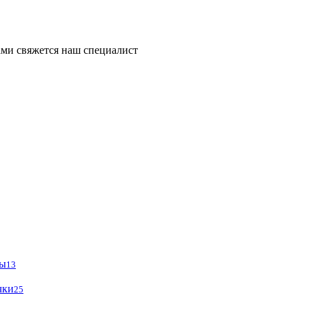
ми свяжется наш специалист
ры
13
чки
25