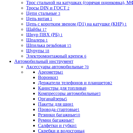
Трос стальной на катушках (горячая оцинковка), М
Тросы DIN и ГОСТ
2
Цепи стальные
3
Цепь витая
1
Цепь с коротким звеном (D1) на катушке (КНР)
1
Шайбы
17
Шнур ПВХ (РБ)
1
Шпалера
1
Шпилька резьбовая
15
Шурупы
18
Электромонтажный крепеж
6
Автомобильный инструмент
Аксессуары автомобильные
70
Ареометры
1
Воронки
3
Держатели телефонов и планшетов
2
Канистры для топлива
9
Компрессоры автомобильные
3
Органайзеры
5
Пакеты для шин
1
Провода стартовые
1
Резинки багажные
10
Ремни багажные
7
Салфетки и губки
1
Скребки и водосгоны
4