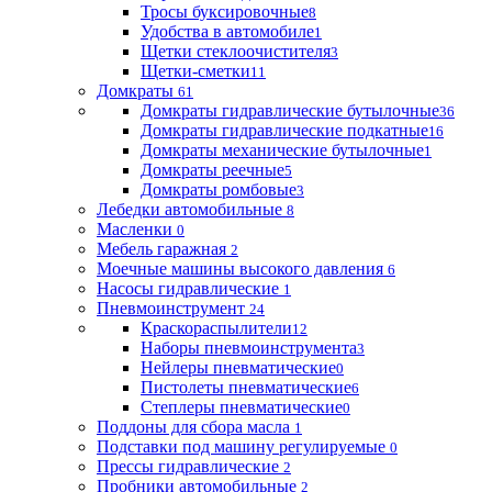
Тросы буксировочные
8
Удобства в автомобиле
1
Щетки стеклоочистителя
3
Щетки-сметки
11
Домкраты
61
Домкраты гидравлические бутылочные
36
Домкраты гидравлические подкатные
16
Домкраты механические бутылочные
1
Домкраты реечные
5
Домкраты ромбовые
3
Лебедки автомобильные
8
Масленки
0
Мебель гаражная
2
Моечные машины высокого давления
6
Насосы гидравлические
1
Пневмоинструмент
24
Краскораспылители
12
Наборы пневмоинструмента
3
Нейлеры пневматические
0
Пистолеты пневматические
6
Степлеры пневматические
0
Поддоны для сбора масла
1
Подставки под машину регулируемые
0
Прессы гидравлические
2
Пробники автомобильные
2