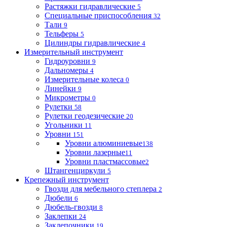
Растяжки гидравлические
5
Специальные приспособления
32
Тали
9
Тельферы
5
Цилиндры гидравлические
4
Измерительный инструмент
Гидроуровни
9
Дальномеры
4
Измерительные колеса
0
Линейки
9
Микрометры
0
Рулетки
58
Рулетки геодезические
20
Угольники
11
Уровни
151
Уровни алюминиевые
138
Уровни лазерные
11
Уровни пластмассовые
2
Штангенциркули
5
Крепежный инструмент
Гвозди для мебельного степлера
2
Дюбели
6
Дюбель-гвозди
8
Заклепки
24
Заклепочники
19