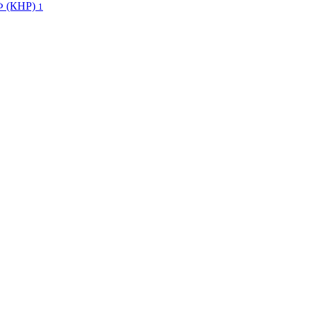
Ф (КНР)
1