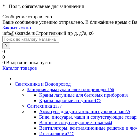
*
- Поля, обязательные для заполнения
Сообщение отправлено
Ваше сообщение успешно отправлено. В ближайшее время с Ва
Закрыть окно
info@skstrade.ru
Строительный пр-д, д7а, к6
0
0
0
В корзине
пока пусто
Каталог товаров
Сантехника и Водопровод
Запорная арматура и электроприводы
190
Краны латунные для бытовых приборов
18
Краны шаровые латунные
172
Сантехника
2337
Арматура для унитазов, писсуаров и чаш
39
Биде, писсуары, чаши и сопутствующие това
Ванны и сопутствующие товары
44
Вентиляторы, вентиляционные решетки и лю
Инсталляции
227