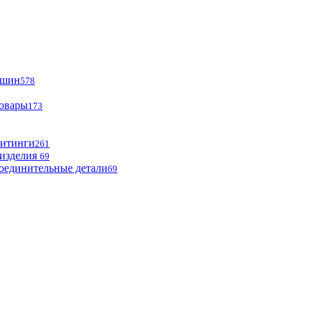
ашин
578
товары
173
фитинги
261
изделия
69
оединительные детали
69