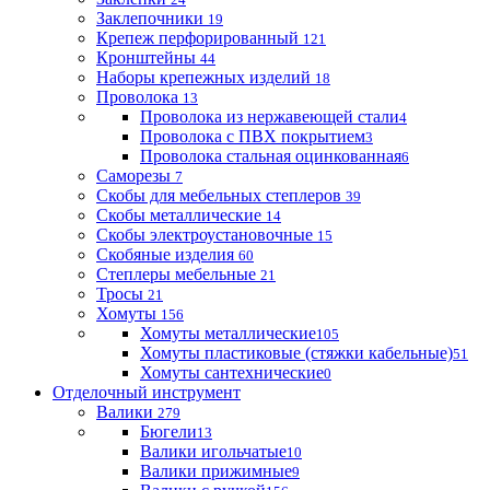
Заклепочники
19
Крепеж перфорированный
121
Кронштейны
44
Наборы крепежных изделий
18
Проволока
13
Проволока из нержавеющей стали
4
Проволока с ПВХ покрытием
3
Проволока стальная оцинкованная
6
Саморезы
7
Скобы для мебельных степлеров
39
Скобы металлические
14
Скобы электроустановочные
15
Скобяные изделия
60
Степлеры мебельные
21
Тросы
21
Хомуты
156
Хомуты металлические
105
Хомуты пластиковые (стяжки кабельные)
51
Хомуты сантехнические
0
Отделочный инструмент
Валики
279
Бюгели
13
Валики игольчатые
10
Валики прижимные
9