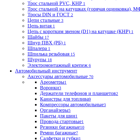
Трос стальной PVC, КНР
1
Трос стальной на катушках (горячая оцинковка), М
Тросы DIN и ГОСТ
2
Цепи стальные
3
Цепь витая
1
Цепь с коротким звеном (D1) на катушке (КНР)
1
Шайбы
17
Шнур ПВХ (РБ)
1
Шпалера
1
Шпилька резьбовая
15
Шурупы
18
Электромонтажный крепеж
6
Автомобильный инструмент
Аксессуары автомобильные
70
Ареометры
1
Воронки
3
Держатели телефонов и планшетов
2
Канистры для топлива
9
Компрессоры автомобильные
3
Органайзеры
5
Пакеты для шин
1
Провода стартовые
1
Резинки багажные
10
Ремни багажные
7
Салфетки и губки
1