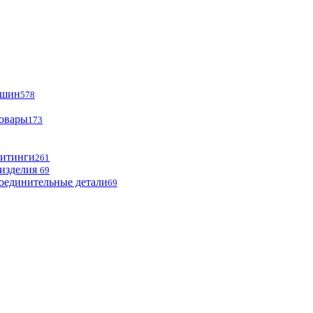
ашин
578
товары
173
фитинги
261
изделия
69
оединительные детали
69