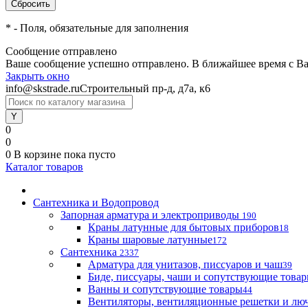
*
- Поля, обязательные для заполнения
Сообщение отправлено
Ваше сообщение успешно отправлено. В ближайшее время с Ва
Закрыть окно
info@skstrade.ru
Строительный пр-д, д7а, к6
0
0
0
В корзине
пока пусто
Каталог товаров
Сантехника и Водопровод
Запорная арматура и электроприводы
190
Краны латунные для бытовых приборов
18
Краны шаровые латунные
172
Сантехника
2337
Арматура для унитазов, писсуаров и чаш
39
Биде, писсуары, чаши и сопутствующие това
Ванны и сопутствующие товары
44
Вентиляторы, вентиляционные решетки и лю