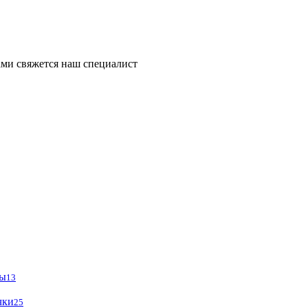
ми свяжется наш специалист
ры
13
чки
25