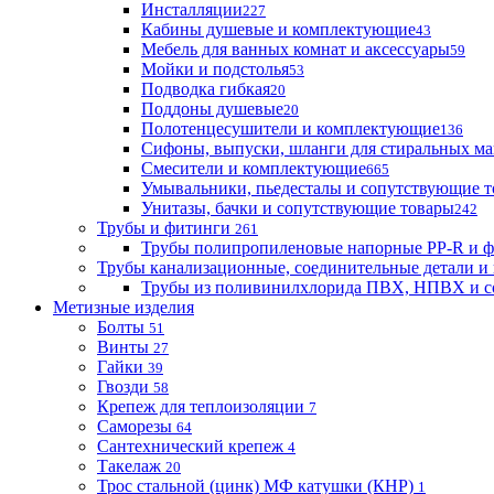
Инсталляции
227
Кабины душевые и комплектующие
43
Мебель для ванных комнат и аксессуары
59
Мойки и подстолья
53
Подводка гибкая
20
Поддоны душевые
20
Полотенцесушители и комплектующие
136
Сифоны, выпуски, шланги для стиральных м
Смесители и комплектующие
665
Умывальники, пьедесталы и сопутствующие 
Унитазы, бачки и сопутствующие товары
242
Трубы и фитинги
261
Трубы полипропиленовые напорные PP-R и 
Трубы канализационные, соединительные детали и 
Трубы из поливинилхлорида ПВХ, НПВХ и с
Метизные изделия
Болты
51
Винты
27
Гайки
39
Гвозди
58
Крепеж для теплоизоляции
7
Саморезы
64
Сантехнический крепеж
4
Такелаж
20
Трос стальной (цинк) МФ катушки (КНР)
1