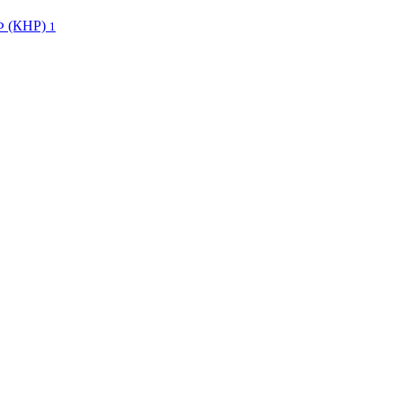
Ф (КНР)
1