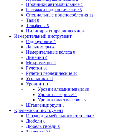
Пробники автомобильные
2
Растяжки гидравлические
5
Специальные приспособления
32
Тали
9
Тельферы
5
Цилиндры гидравлические
4
Измерительный инструмент
Гидроуровни
9
Дальномеры
4
Измерительные колеса
0
Линейки
9
Микрометры
0
Рулетки
58
Рулетки геодезические
20
Угольники
11
Уровни
151
Уровни алюминиевые
138
Уровни лазерные
11
Уровни пластмассовые
2
Штангенциркули
5
Крепежный инструмент
Гвозди для мебельного степлера
2
Дюбели
6
Дюбель-гвозди
8
Заклепки
24