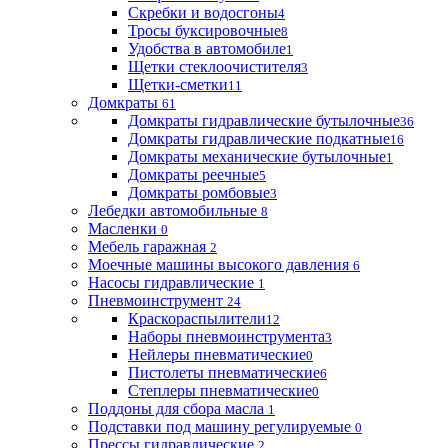
Скребки и водосгоны
4
Тросы буксировочные
8
Удобства в автомобиле
1
Щетки стеклоочистителя
3
Щетки-сметки
11
Домкраты
61
Домкраты гидравлические бутылочные
36
Домкраты гидравлические подкатные
16
Домкраты механические бутылочные
1
Домкраты реечные
5
Домкраты ромбовые
3
Лебедки автомобильные
8
Масленки
0
Мебель гаражная
2
Моечные машины высокого давления
6
Насосы гидравлические
1
Пневмоинструмент
24
Краскораспылители
12
Наборы пневмоинструмента
3
Нейлеры пневматические
0
Пистолеты пневматические
6
Степлеры пневматические
0
Поддоны для сбора масла
1
Подставки под машину регулируемые
0
Прессы гидравлические
2