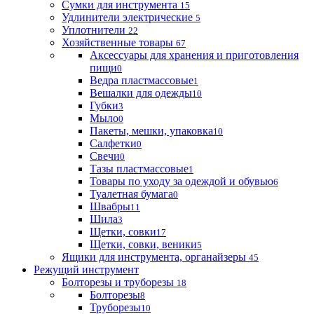
Сумки для инструмента
15
Удлинители электрические
5
Уплотнители
22
Хозяйственные товары
67
Аксессуары для хранения и приготовления
пищи
0
Ведра пластмассовые
1
Вешалки для одежды
10
Губки
3
Мыло
0
Пакеты, мешки, упаковка
10
Салфетки
0
Свечи
0
Тазы пластмассовые
1
Товары по уходу за одеждой и обувью
6
Туалетная бумага
0
Швабры
11
Шила
3
Щетки, совки
17
Щетки, совки, веники
5
Ящики для инструмента, органайзеры
45
Режущий инструмент
Болторезы и труборезы
18
Болторезы
8
Труборезы
10