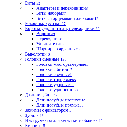
Биты
52
Адаптеры и переходники
3
Биты наборы
37
Биты с торцевыми головками
12
Бокорезы, кусачки
37
Воротки, удлинители, переходники
32
Воротки
9
Переходники
1
Удлинители
16
Шарниры карданные
6
Выколотки
6
Головки сменные
151
Головки многоразмерные
1
Головки с битой
17
Головки свечные
1
Головки торцевые
85
Головки ударные
39
Головки удлиненные
8
Длинногубцы
49
Длинногубцы изогнутые
11
Длинногубцы прямые
38
Зажимы с фиксатором
5
Зубила
13
Инструменты для зачистки и обжима
10
Киянки
15