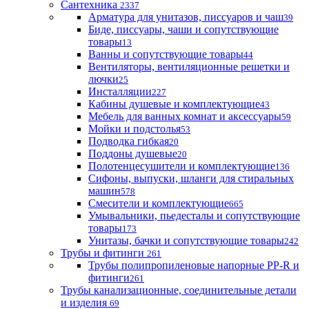
Сантехника
2337
Арматура для унитазов, писсуаров и чаш
39
Биде, писсуары, чаши и сопутствующие
товары
13
Ванны и сопутствующие товары
44
Вентиляторы, вентиляционные решетки и
лючки
25
Инсталляции
227
Кабины душевые и комплектующие
43
Мебель для ванных комнат и аксессуары
59
Мойки и подстолья
53
Подводка гибкая
20
Поддоны душевые
20
Полотенцесушители и комплектующие
136
Сифоны, выпуски, шланги для стиральных
машин
578
Смесители и комплектующие
665
Умывальники, пьедесталы и сопутствующие
товары
173
Унитазы, бачки и сопутствующие товары
242
Трубы и фитинги
261
Трубы полипропиленовые напорные PP-R и
фитинги
261
Трубы канализационные, соединительные детали
и изделия
69