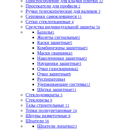
Приспособление для кладки плитки
32
Просекатели для профиля
2
Ручки телескопические для валиков
3
Серпянки самоклеящиеся
11
Сетки стеклотканевые
4
Средства индивидуальной защиты
56
Бахилы
1
Жилеты сигнальные
2
Каски защитные
5
Комбинезоны защитные
3
Маски сварщика
3
Наколенники защитные
2
Наушники защитные
3
Очки газосварщика
2
Очки защитные
8
Респираторы
4
Удерживающие системы
12
Щитки защитные
11
Стеклодомкраты
3
Стеклорезы
9
Тазы строительные
11
Терки полиуретановые
24
Шнуры разметочные
8
Шпатели
56
Шпатели лопатки
23