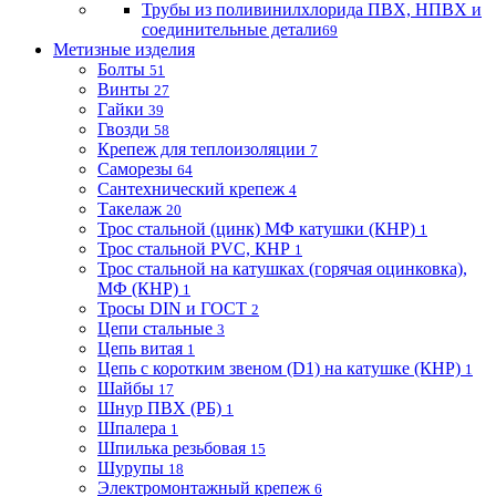
Трубы из поливинилхлорида ПВХ, НПВХ и
соединительные детали
69
Метизные изделия
Болты
51
Винты
27
Гайки
39
Гвозди
58
Крепеж для теплоизоляции
7
Саморезы
64
Сантехнический крепеж
4
Такелаж
20
Трос стальной (цинк) МФ катушки (КНР)
1
Трос стальной PVC, КНР
1
Трос стальной на катушках (горячая оцинковка),
МФ (КНР)
1
Тросы DIN и ГОСТ
2
Цепи стальные
3
Цепь витая
1
Цепь с коротким звеном (D1) на катушке (КНР)
1
Шайбы
17
Шнур ПВХ (РБ)
1
Шпалера
1
Шпилька резьбовая
15
Шурупы
18
Электромонтажный крепеж
6