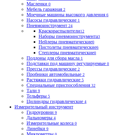
Масленки
0
Мебель гаражная
2
Моечные машины высокого давления
6
Насосы гидравлические
1
Пневмоинструмент
24
Краскораспылители
12
Наборы пневмоинструмента
3
Нейлеры пневматические
0
Пистолеты пневматические
6
Степлеры пневматические
0
Поддоны для сбора масла
1
Подставки под машину регулируемые
0
Прессы гидравлические
2
Пробники автомобильные
2
Растяжки гидравлические
5
Специальные приспособления
32
Тали
9
Тельферы
5
Цилиндры гидравлические
4
Измерительный инструмент
Гидроуровни
9
Дальномеры
4
Измерительные колеса
0
Линейки
9
Микрометры
0