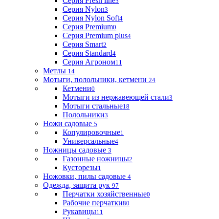
Серия Fresh line
3
Серия Nylon
3
Серия Nylon Soft
4
Серия Premium
0
Серия Premium plus
4
Серия Smart
2
Серия Standard
4
Серия Агроном
11
Метлы
14
Мотыги, полольники, кетмени
24
Кетмени
0
Мотыги из нержавеющей стали
3
Мотыги стальные
18
Полольники
3
Ножи садовые
5
Копулировочные
1
Универсальные
4
Ножницы садовые
3
Газонные ножницы
2
Кусторезы
1
Ножовки, пилы садовые
4
Одежда, защита рук
97
Перчатки хозяйственные
0
Рабочие перчатки
80
Рукавицы
11