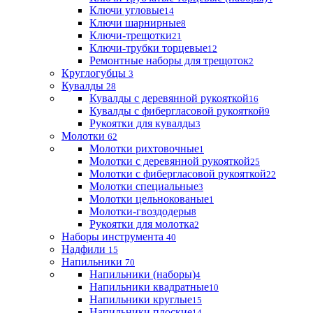
Ключи угловые
14
Ключи шарнирные
8
Ключи-трещотки
21
Ключи-трубки торцевые
12
Ремонтные наборы для трещоток
2
Круглогубцы
3
Кувалды
28
Кувалды с деревянной рукояткой
16
Кувалды с фибергласовой рукояткой
9
Рукоятки для кувалды
3
Молотки
62
Молотки рихтовочные
1
Молотки с деревянной рукояткой
25
Молотки с фибергласовой рукояткой
22
Молотки специальные
3
Молотки цельнокованые
1
Молотки-гвоздодеры
8
Рукоятки для молотка
2
Наборы инструмента
40
Надфили
15
Напильники
70
Напильники (наборы)
4
Напильники квадратные
10
Напильники круглые
15
Напильники плоские
14