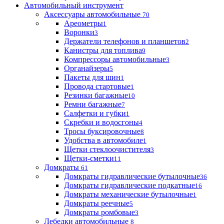
Автомобильный инструмент
Аксессуары автомобильные
70
Ареометры
1
Воронки
3
Держатели телефонов и планшетов
2
Канистры для топлива
9
Компрессоры автомобильные
3
Органайзеры
5
Пакеты для шин
1
Провода стартовые
1
Резинки багажные
10
Ремни багажные
7
Салфетки и губки
1
Скребки и водосгоны
4
Тросы буксировочные
8
Удобства в автомобиле
1
Щетки стеклоочистителя
3
Щетки-сметки
11
Домкраты
61
Домкраты гидравлические бутылочные
36
Домкраты гидравлические подкатные
16
Домкраты механические бутылочные
1
Домкраты реечные
5
Домкраты ромбовые
3
Лебедки автомобильные
8