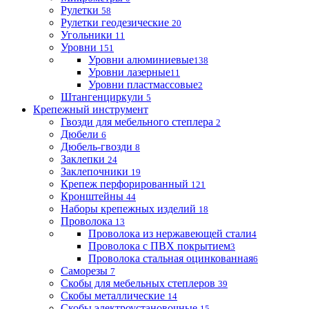
Рулетки
58
Рулетки геодезические
20
Угольники
11
Уровни
151
Уровни алюминиевые
138
Уровни лазерные
11
Уровни пластмассовые
2
Штангенциркули
5
Крепежный инструмент
Гвозди для мебельного степлера
2
Дюбели
6
Дюбель-гвозди
8
Заклепки
24
Заклепочники
19
Крепеж перфорированный
121
Кронштейны
44
Наборы крепежных изделий
18
Проволока
13
Проволока из нержавеющей стали
4
Проволока с ПВХ покрытием
3
Проволока стальная оцинкованная
6
Саморезы
7
Скобы для мебельных степлеров
39
Скобы металлические
14
Скобы электроустановочные
15