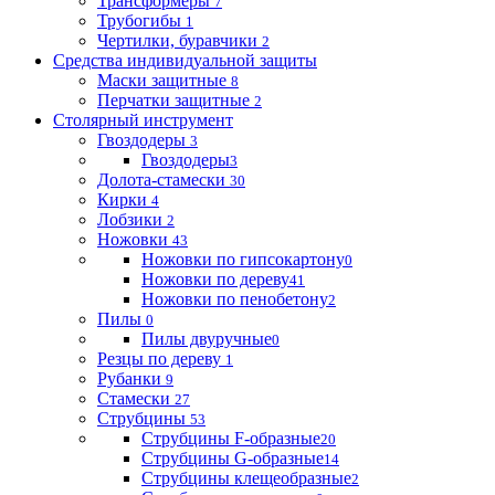
Трансформеры
7
Трубогибы
1
Чертилки, буравчики
2
Средства индивидуальной защиты
Маски защитные
8
Перчатки защитные
2
Столярный инструмент
Гвоздодеры
3
Гвоздодеры
3
Долота-стамески
30
Кирки
4
Лобзики
2
Ножовки
43
Ножовки по гипсокартону
0
Ножовки по дереву
41
Ножовки по пенобетону
2
Пилы
0
Пилы двуручные
0
Резцы по дереву
1
Рубанки
9
Стамески
27
Струбцины
53
Струбцины F-образные
20
Струбцины G-образные
14
Струбцины клещеобразные
2