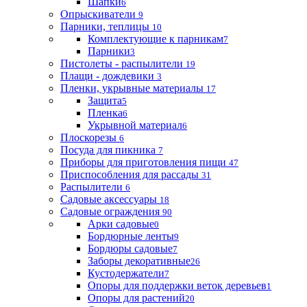
Шапки
6
Опрыскиватели
9
Парники, теплицы
10
Комплектующие к парникам
7
Парники
3
Пистолеты - распылители
19
Плащи - дождевики
3
Пленки, укрывные материалы
17
Защита
5
Пленка
6
Укрывной материал
6
Плоскорезы
6
Посуда для пикника
7
Приборы для приготовления пищи
47
Приспособления для рассады
31
Распылители
6
Садовые аксессуары
18
Садовые ограждения
90
Арки садовые
0
Бордюрные ленты
9
Бордюры садовые
7
Заборы декоративные
26
Кустодержатели
7
Опоры для поддержки веток деревьев
1
Опоры для растений
20