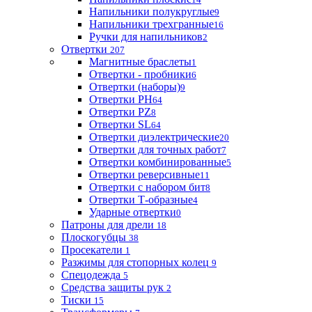
Напильники полукруглые
9
Напильники трехгранные
16
Ручки для напильников
2
Отвертки
207
Магнитные браслеты
1
Отвертки - пробники
6
Отвертки (наборы)
9
Отвертки PH
64
Отвертки PZ
8
Отвертки SL
64
Отвертки диэлектрические
20
Отвертки для точных работ
7
Отвертки комбинированные
5
Отвертки реверсивные
11
Отвертки с набором бит
8
Отвертки Т-образные
4
Ударные отвертки
0
Патроны для дрели
18
Плоскогубцы
38
Просекатели
1
Разжимы для стопорных колец
9
Спецодежда
5
Средства защиты рук
2
Тиски
15