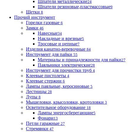
Шпатели металлические
24
Шпатели резиновые,пластмассовые
9
Щетки
8
Прочий инструмент
Горелки газовые
6
Замки
46
Навесные
34
Накладные и врезные
5
Тросовые и цепные
7
Изделия канатно-веревочные
84
Инструмент для пайки
55
Материалы и принадлежности для пайки
27
Паяльники электрические
28
Инструмент для прочистки труб
4
Клеевые пистолеты
4
Клеевые стержни
6
Лампы паяльные, керосиновые
5
Лестницы
28
Лупы
8
Мышеловки, крысоловки, кротоловки
3
Осветительное оборудование
18
Лампы энергосберегающие
5
Фонари
13
Петли гаражные
27
Стремянки
47