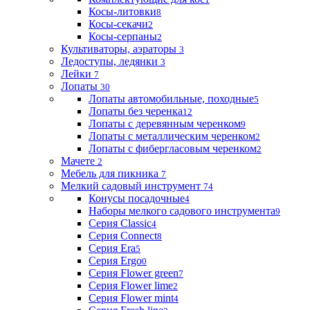
Косы-литовки
8
Косы-секачи
2
Косы-серпаны
2
Культиваторы, аэраторы
3
Ледоступы, ледянки
3
Лейки
7
Лопаты
30
Лопаты автомобильные, походные
5
Лопаты без черенка
12
Лопаты с деревянным черенком
9
Лопаты с металлическим черенком
2
Лопаты с фибергласовым черенком
2
Мачете
2
Мебель для пикника
7
Мелкий садовый инструмент
74
Конусы посадочные
4
Наборы мелкого садового инструмента
9
Серия Classic
4
Серия Connect
8
Серия Era
5
Серия Ergo
0
Серия Flower green
7
Серия Flower lime
2
Серия Flower mint
4