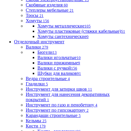
Скобяные изделия
60
Степлеры мебельные
21
Тросы
21
Хомуты
156
Хомуты металлические
105
Хомуты пластиковые (стяжки кабельные)
51
Хомуты сантехнические
0
Отделочный инструмент
Валики
279
Бюгели
13
Валики игольчатые
10
Валики прижимные
9
Валики с ручкой
156
Шубки для валиков
91
Ведра строительные
4
Гладилки
5
Инструмент для затирки швов
11
Инструмент для нанесения декоративных
покрытий
1
Инструмент по газо и пенобетону
4
Инструмент по гипсокартону
2
Карандаши строительные
5
Кельмы
25
Кисти
179