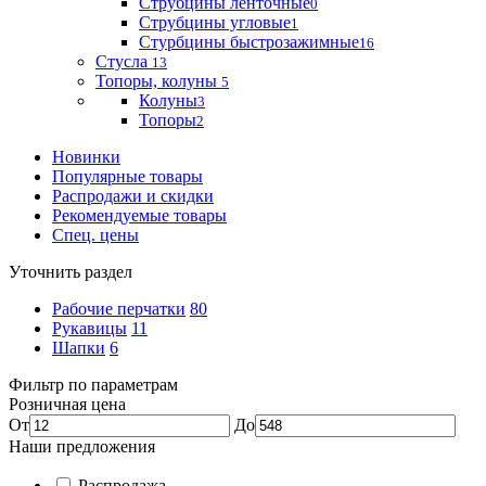
Струбцины ленточные
0
Струбцины угловые
1
Стурбцины быстрозажимные
16
Стусла
13
Топоры, колуны
5
Колуны
3
Топоры
2
Новинки
Популярные товары
Распродажи и скидки
Рекомендуемые товары
Спец. цены
Уточнить раздел
Рабочие перчатки
80
Рукавицы
11
Шапки
6
Фильтр по параметрам
Розничная цена
От
До
Наши предложения
Распродажа