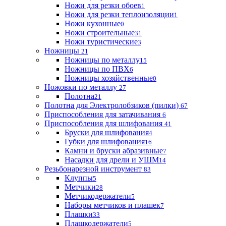
Ножи для резки обоев
1
Ножи для резки теплоизоляции
1
Ножи кухонные
0
Ножи строительные
31
Ножи туристические
3
Ножницы
21
Ножницы по металлу
15
Ножницы по ПВХ
6
Ножницы хозяйственные
0
Ножовки по металлу
27
Полотна
21
Полотна для Электролобзиков (пилки)
67
Приспособления для затачивания
6
Приспособления для шлифования
41
Бруски для шлифования
4
Губки для шлифования
16
Камни и бруски абразивные
7
Насадки для дрели и УШМ
14
Резьбонарезной инструмент
83
Клуппы
5
Метчики
28
Метчикодержатели
5
Наборы метчиков и плашек
7
Плашки
33
Плашкодержатели
5