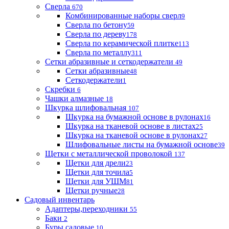
Сверла
670
Комбинированные наборы сверл
9
Сверла по бетону
59
Сверла по дереву
178
Сверла по керамической плитке
113
Сверла по металлу
311
Сетки абразивные и сеткодержатели
49
Сетки абразивные
48
Сеткодержатели
1
Скребки
6
Чашки алмазные
18
Шкурка шлифовальная
107
Шкурка на бумажной основе в рулонах
16
Шкурка на тканевой основе в листах
25
Шкурка на тканевой основе в рулонах
27
Шлифовальные листы на бумажной основе
39
Щетки с металлической проволокой
137
Щетки для дрели
23
Щетки для точила
5
Щетки для УШМ
81
Щетки ручные
28
Садовый инвентарь
Адаптеры,переходники
55
Баки
2
Буры садовые
10