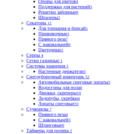
Опоры для цветов
4
Поддержки для растений
5
Решетки заборные
9
Шпалеры
2
Секаторы
11
Для топиария и бонсай
1
Прививочные
1
Прямого реза
7
С наковальней
0
Цветочные
2
Серпы
4
Сетки газонные
1
Системы хранения
5
Настенные держатели
5
Снегоуборочный инвентарь
52
Автомобильные снеговые лопаты
5
Водосгоны для пола
0
Движки, скреперы
10
Ледорубы, скребки
4
Лопаты снеговые
33
Сучкорезы
7
Прямого реза
4
С наковальней
3
Штанговые
0
Таймеры для полива
2