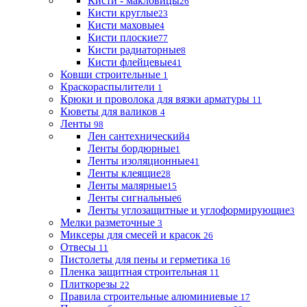
Кисти - макловицы
26
Кисти круглые
23
Кисти маховые
4
Кисти плоские
77
Кисти радиаторные
8
Кисти флейцевые
41
Ковши строительные
1
Краскораспылители
1
Крюки и проволока для вязки арматуры
11
Кюветы для валиков
4
Ленты
98
Лен сантехнический
4
Ленты бордюрные
1
Ленты изоляционные
41
Ленты клеящие
28
Ленты малярные
15
Ленты сигнальные
6
Ленты углозащитные и углоформирующие
3
Мелки разметочные
3
Миксеры для смесей и красок
26
Отвесы
11
Пистолеты для пены и герметика
16
Пленка защитная строительная
11
Плиткорезы
22
Правила строительные алюминиевые
17