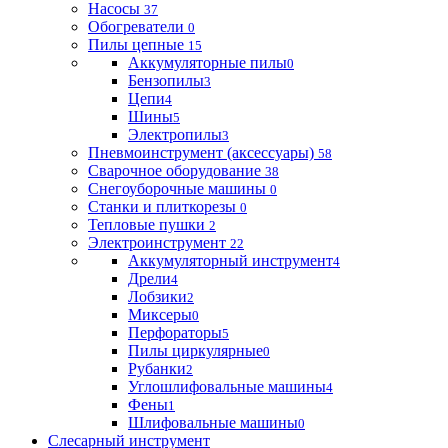
Насосы
37
Обогреватели
0
Пилы цепные
15
Аккумуляторные пилы
0
Бензопилы
3
Цепи
4
Шины
5
Электропилы
3
Пневмоинструмент (аксессуары)
58
Сварочное оборудование
38
Снегоуборочные машины
0
Станки и плиткорезы
0
Тепловые пушки
2
Электроинструмент
22
Аккумуляторный инструмент
4
Дрели
4
Лобзики
2
Миксеры
0
Перфораторы
5
Пилы циркулярные
0
Рубанки
2
Углошлифовальные машины
4
Фены
1
Шлифовальные машины
0
Слесарный инструмент