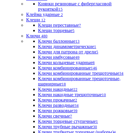
Киянки резиновые с фибергласовой
рукояткой
15
Клейма ударные
2
Клещи
12
Клещи переставные
7
Клещи торцевые
5
Ключи
480
Ключи баллонные
13
Ключи динамометрические
1
Ключи для патрона от дрели
5
Ключи имбусовые
49
Ключи кольцевые ударные
8
Ключи комбинированные
146
Ключи комбинированные трещоточные
34
Ключи комбинированные трещоточные,
шарнирные
18
Ключи накидные
22
Ключи накидные трещоточные
10
Ключи прокачные
2
Ключи разводные
34
Ключи рожковые
39
Ключи свечные
7
Ключи торцевые ступичные
1
Ключи трубные рычажные
30
Ключи трубчатые торцевые (наборы)
4