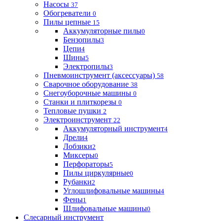
Насосы
37
Обогреватели
0
Пилы цепные
15
Аккумуляторные пилы
0
Бензопилы
3
Цепи
4
Шины
5
Электропилы
3
Пневмоинструмент (аксессуары)
58
Сварочное оборудование
38
Снегоуборочные машины
0
Станки и плиткорезы
0
Тепловые пушки
2
Электроинструмент
22
Аккумуляторный инструмент
4
Дрели
4
Лобзики
2
Миксеры
0
Перфораторы
5
Пилы циркулярные
0
Рубанки
2
Углошлифовальные машины
4
Фены
1
Шлифовальные машины
0
Слесарный инструмент