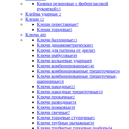
Киянки резиновые с фибергласовой
рукояткой
15
Клейма ударные
2
Клещи
12
Клещи переставные
7
Клещи торцевые
5
Ключи
480
Ключи баллонные
13
Ключи динамометрические
1
Ключи для патрона от дрели
5
Ключи имбусовые
49
Ключи кольцевые ударные
8
Ключи комбинированные
146
Ключи комбинированные трещоточные
34
Ключи комбинированные трещоточные,
шарнирные
18
Ключи накидные
22
Ключи накидные трещоточные
10
Ключи прокачные
2
Ключи разводные
34
Ключи рожковые
39
Ключи свечные
7
Ключи торцевые ступичные
1
Ключи трубные рычажные
30
Ключи трубчатые торцевые (наборы)
4