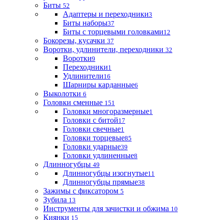
Биты
52
Адаптеры и переходники
3
Биты наборы
37
Биты с торцевыми головками
12
Бокорезы, кусачки
37
Воротки, удлинители, переходники
32
Воротки
9
Переходники
1
Удлинители
16
Шарниры карданные
6
Выколотки
6
Головки сменные
151
Головки многоразмерные
1
Головки с битой
17
Головки свечные
1
Головки торцевые
85
Головки ударные
39
Головки удлиненные
8
Длинногубцы
49
Длинногубцы изогнутые
11
Длинногубцы прямые
38
Зажимы с фиксатором
5
Зубила
13
Инструменты для зачистки и обжима
10
Киянки
15