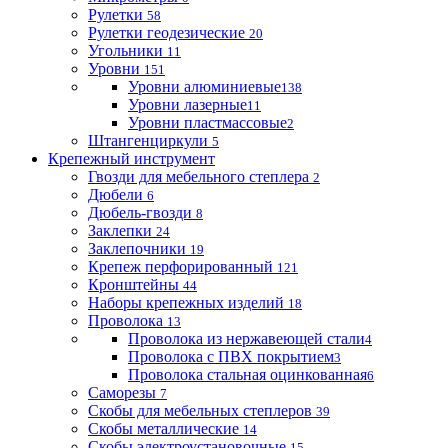
Рулетки
58
Рулетки геодезические
20
Угольники
11
Уровни
151
Уровни алюминиевые
138
Уровни лазерные
11
Уровни пластмассовые
2
Штангенциркули
5
Крепежный инструмент
Гвозди для мебельного степлера
2
Дюбели
6
Дюбель-гвозди
8
Заклепки
24
Заклепочники
19
Крепеж перфорированный
121
Кронштейны
44
Наборы крепежных изделий
18
Проволока
13
Проволока из нержавеющей стали
4
Проволока с ПВХ покрытием
3
Проволока стальная оцинкованная
6
Саморезы
7
Скобы для мебельных степлеров
39
Скобы металлические
14
Скобы электроустановочные
15