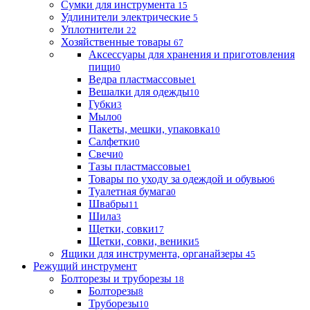
Сумки для инструмента
15
Удлинители электрические
5
Уплотнители
22
Хозяйственные товары
67
Аксессуары для хранения и приготовления
пищи
0
Ведра пластмассовые
1
Вешалки для одежды
10
Губки
3
Мыло
0
Пакеты, мешки, упаковка
10
Салфетки
0
Свечи
0
Тазы пластмассовые
1
Товары по уходу за одеждой и обувью
6
Туалетная бумага
0
Швабры
11
Шила
3
Щетки, совки
17
Щетки, совки, веники
5
Ящики для инструмента, органайзеры
45
Режущий инструмент
Болторезы и труборезы
18
Болторезы
8
Труборезы
10