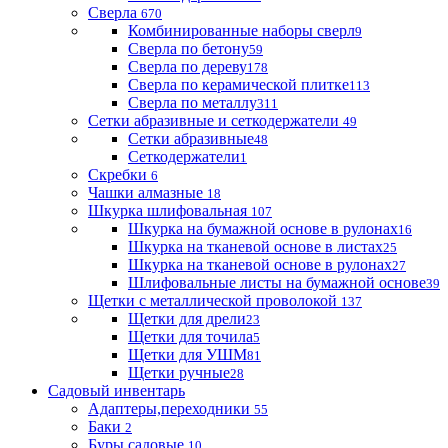
Сверла
670
Комбинированные наборы сверл
9
Сверла по бетону
59
Сверла по дереву
178
Сверла по керамической плитке
113
Сверла по металлу
311
Сетки абразивные и сеткодержатели
49
Сетки абразивные
48
Сеткодержатели
1
Скребки
6
Чашки алмазные
18
Шкурка шлифовальная
107
Шкурка на бумажной основе в рулонах
16
Шкурка на тканевой основе в листах
25
Шкурка на тканевой основе в рулонах
27
Шлифовальные листы на бумажной основе
39
Щетки с металлической проволокой
137
Щетки для дрели
23
Щетки для точила
5
Щетки для УШМ
81
Щетки ручные
28
Садовый инвентарь
Адаптеры,переходники
55
Баки
2
Буры садовые
10