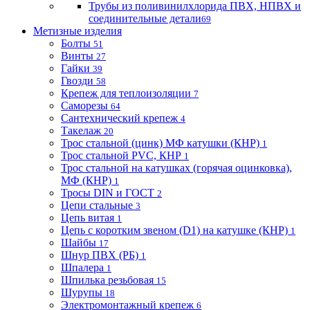
Трубы из поливинилхлорида ПВХ, НПВХ и
соединительные детали
69
Метизные изделия
Болты
51
Винты
27
Гайки
39
Гвозди
58
Крепеж для теплоизоляции
7
Саморезы
64
Сантехнический крепеж
4
Такелаж
20
Трос стальной (цинк) МФ катушки (КНР)
1
Трос стальной PVC, КНР
1
Трос стальной на катушках (горячая оцинковка),
МФ (КНР)
1
Тросы DIN и ГОСТ
2
Цепи стальные
3
Цепь витая
1
Цепь с коротким звеном (D1) на катушке (КНР)
1
Шайбы
17
Шнур ПВХ (РБ)
1
Шпалера
1
Шпилька резьбовая
15
Шурупы
18
Электромонтажный крепеж
6