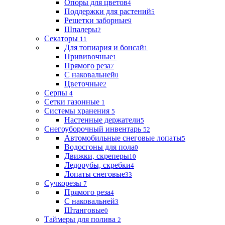
Опоры для цветов
4
Поддержки для растений
5
Решетки заборные
9
Шпалеры
2
Секаторы
11
Для топиария и бонсай
1
Прививочные
1
Прямого реза
7
С наковальней
0
Цветочные
2
Серпы
4
Сетки газонные
1
Системы хранения
5
Настенные держатели
5
Снегоуборочный инвентарь
52
Автомобильные снеговые лопаты
5
Водосгоны для пола
0
Движки, скреперы
10
Ледорубы, скребки
4
Лопаты снеговые
33
Сучкорезы
7
Прямого реза
4
С наковальней
3
Штанговые
0
Таймеры для полива
2