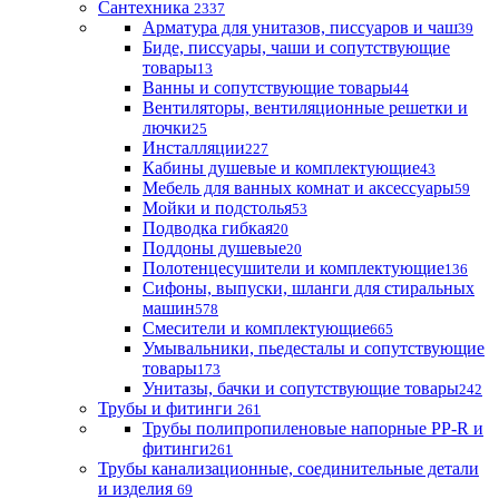
Сантехника
2337
Арматура для унитазов, писсуаров и чаш
39
Биде, писсуары, чаши и сопутствующие
товары
13
Ванны и сопутствующие товары
44
Вентиляторы, вентиляционные решетки и
лючки
25
Инсталляции
227
Кабины душевые и комплектующие
43
Мебель для ванных комнат и аксессуары
59
Мойки и подстолья
53
Подводка гибкая
20
Поддоны душевые
20
Полотенцесушители и комплектующие
136
Сифоны, выпуски, шланги для стиральных
машин
578
Смесители и комплектующие
665
Умывальники, пьедесталы и сопутствующие
товары
173
Унитазы, бачки и сопутствующие товары
242
Трубы и фитинги
261
Трубы полипропиленовые напорные PP-R и
фитинги
261
Трубы канализационные, соединительные детали
и изделия
69