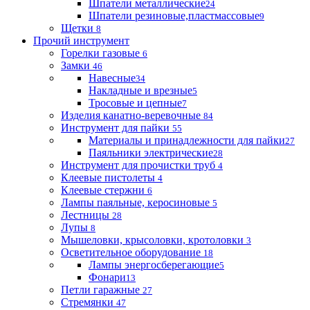
Шпатели металлические
24
Шпатели резиновые,пластмассовые
9
Щетки
8
Прочий инструмент
Горелки газовые
6
Замки
46
Навесные
34
Накладные и врезные
5
Тросовые и цепные
7
Изделия канатно-веревочные
84
Инструмент для пайки
55
Материалы и принадлежности для пайки
27
Паяльники электрические
28
Инструмент для прочистки труб
4
Клеевые пистолеты
4
Клеевые стержни
6
Лампы паяльные, керосиновые
5
Лестницы
28
Лупы
8
Мышеловки, крысоловки, кротоловки
3
Осветительное оборудование
18
Лампы энергосберегающие
5
Фонари
13
Петли гаражные
27
Стремянки
47