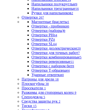
Напильники полукруглые
9
Напильники трехгранные
16
Ручки для напильников
2
Отвертки
207
Магнитные браслеты
1
Отвертки - пробники
6
Отвертки (наборы)
9
Отвертки PH
64
Отвертки PZ
8
Отвертки SL
64
Отвертки диэлектрические
20
Отвертки для точных работ
7
Отвертки комбинированные
5
Отвертки реверсивные
11
Отвертки с набором бит
8
Отвертки Т-образные
4
Ударные отвертки
0
Патроны для дрели
18
Плоскогубцы
38
Просекатели
1
Разжимы для стопорных колец
9
Спецодежда
5
Средства защиты рук
2
Тиски
15