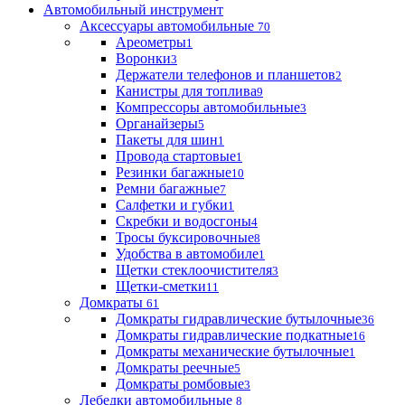
Автомобильный инструмент
Аксессуары автомобильные
70
Ареометры
1
Воронки
3
Держатели телефонов и планшетов
2
Канистры для топлива
9
Компрессоры автомобильные
3
Органайзеры
5
Пакеты для шин
1
Провода стартовые
1
Резинки багажные
10
Ремни багажные
7
Салфетки и губки
1
Скребки и водосгоны
4
Тросы буксировочные
8
Удобства в автомобиле
1
Щетки стеклоочистителя
3
Щетки-сметки
11
Домкраты
61
Домкраты гидравлические бутылочные
36
Домкраты гидравлические подкатные
16
Домкраты механические бутылочные
1
Домкраты реечные
5
Домкраты ромбовые
3
Лебедки автомобильные
8