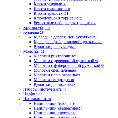
Ключи угловые
14
Ключи шарнирные
8
Ключи-трещотки
21
Ключи-трубки торцевые
12
Ремонтные наборы для трещоток
2
Круглогубцы
3
Кувалды
28
Кувалды с деревянной рукояткой
16
Кувалды с фибергласовой рукояткой
9
Рукоятки для кувалды
3
Молотки
62
Молотки рихтовочные
1
Молотки с деревянной рукояткой
25
Молотки с фибергласовой рукояткой
22
Молотки специальные
3
Молотки цельнокованые
1
Молотки-гвоздодеры
8
Рукоятки для молотка
2
Наборы инструмента
40
Надфили
15
Напильники
70
Напильники (наборы)
4
Напильники квадратные
10
Напильники круглые
15
Напильники плоские
14