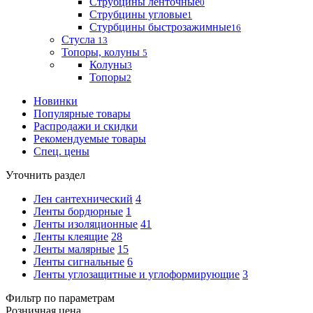
Струбцины ленточные
0
Струбцины угловые
1
Стурбцины быстрозажимные
16
Стусла
13
Топоры, колуны
5
Колуны
3
Топоры
2
Новинки
Популярные товары
Распродажи и скидки
Рекомендуемые товары
Спец. цены
Уточнить раздел
Лен сантехнический
4
Ленты бордюрные
1
Ленты изоляционные
41
Ленты клеящие
28
Ленты малярные
15
Ленты сигнальные
6
Ленты углозащитные и углоформирующие
3
Фильтр по параметрам
Розничная цена