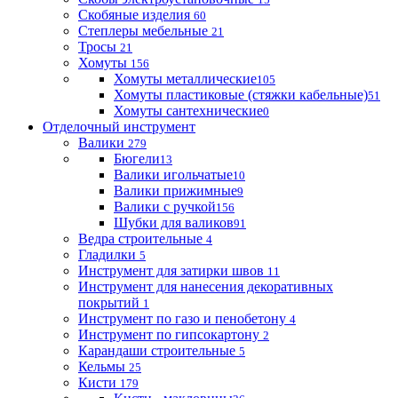
Скобяные изделия
60
Степлеры мебельные
21
Тросы
21
Хомуты
156
Хомуты металлические
105
Хомуты пластиковые (стяжки кабельные)
51
Хомуты сантехнические
0
Отделочный инструмент
Валики
279
Бюгели
13
Валики игольчатые
10
Валики прижимные
9
Валики с ручкой
156
Шубки для валиков
91
Ведра строительные
4
Гладилки
5
Инструмент для затирки швов
11
Инструмент для нанесения декоративных
покрытий
1
Инструмент по газо и пенобетону
4
Инструмент по гипсокартону
2
Карандаши строительные
5
Кельмы
25
Кисти
179