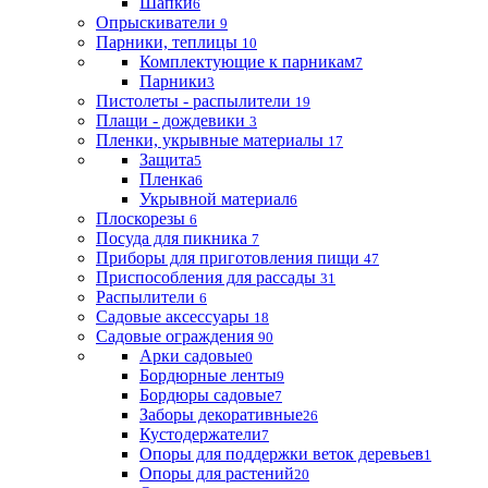
Шапки
6
Опрыскиватели
9
Парники, теплицы
10
Комплектующие к парникам
7
Парники
3
Пистолеты - распылители
19
Плащи - дождевики
3
Пленки, укрывные материалы
17
Защита
5
Пленка
6
Укрывной материал
6
Плоскорезы
6
Посуда для пикника
7
Приборы для приготовления пищи
47
Приспособления для рассады
31
Распылители
6
Садовые аксессуары
18
Садовые ограждения
90
Арки садовые
0
Бордюрные ленты
9
Бордюры садовые
7
Заборы декоративные
26
Кустодержатели
7
Опоры для поддержки веток деревьев
1
Опоры для растений
20