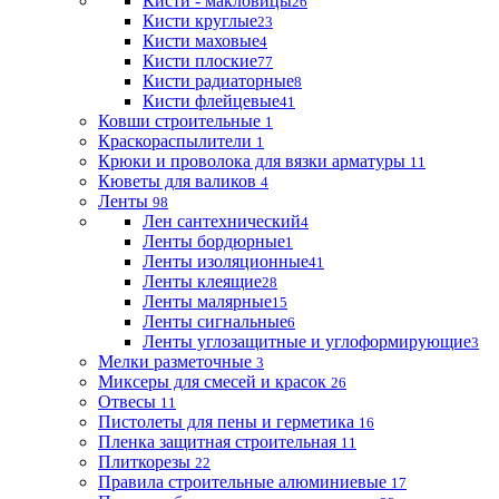
Кисти - макловицы
26
Кисти круглые
23
Кисти маховые
4
Кисти плоские
77
Кисти радиаторные
8
Кисти флейцевые
41
Ковши строительные
1
Краскораспылители
1
Крюки и проволока для вязки арматуры
11
Кюветы для валиков
4
Ленты
98
Лен сантехнический
4
Ленты бордюрные
1
Ленты изоляционные
41
Ленты клеящие
28
Ленты малярные
15
Ленты сигнальные
6
Ленты углозащитные и углоформирующие
3
Мелки разметочные
3
Миксеры для смесей и красок
26
Отвесы
11
Пистолеты для пены и герметика
16
Пленка защитная строительная
11
Плиткорезы
22
Правила строительные алюминиевые
17