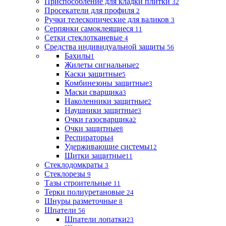
Приспособление для кладки плитки
32
Просекатели для профиля
2
Ручки телескопические для валиков
3
Серпянки самоклеящиеся
11
Сетки стеклотканевые
4
Средства индивидуальной защиты
56
Бахилы
1
Жилеты сигнальные
2
Каски защитные
5
Комбинезоны защитные
3
Маски сварщика
3
Наколенники защитные
2
Наушники защитные
3
Очки газосварщика
2
Очки защитные
8
Респираторы
4
Удерживающие системы
12
Щитки защитные
11
Стеклодомкраты
3
Стеклорезы
9
Тазы строительные
11
Терки полиуретановые
24
Шнуры разметочные
8
Шпатели
56
Шпатели лопатки
23