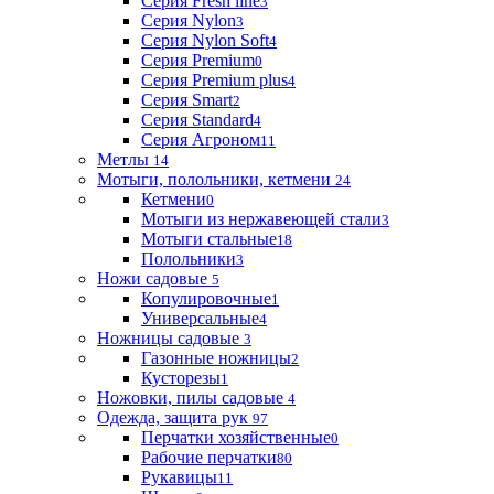
Серия Fresh line
3
Серия Nylon
3
Серия Nylon Soft
4
Серия Premium
0
Серия Premium plus
4
Серия Smart
2
Серия Standard
4
Серия Агроном
11
Метлы
14
Мотыги, полольники, кетмени
24
Кетмени
0
Мотыги из нержавеющей стали
3
Мотыги стальные
18
Полольники
3
Ножи садовые
5
Копулировочные
1
Универсальные
4
Ножницы садовые
3
Газонные ножницы
2
Кусторезы
1
Ножовки, пилы садовые
4
Одежда, защита рук
97
Перчатки хозяйственные
0
Рабочие перчатки
80
Рукавицы
11