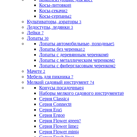
Косы-литовки
8
Косы-секачи
2
Косы-серпаны
2
Культиваторы, аэраторы
3
Ледоступы, ледянки
3
Лейки
7
Лопаты
30
Лопаты автомобильные, походные
5
Лопаты без черенка
12
Лопаты с деревянным черенком
9
Лопаты с металлическим черенком
2
Лопаты с фибергласовым черенком
2
Мачете
2
Мебель для пикника
7
Мелкий садовый инструмент
74
Конусы посадочные
4
Наборы мелкого садового инструмента
9
Серия Classic
4
Серия Connect
8
Серия Era
5
Серия Ergo
0
Серия Flower green
7
Серия Flower lime
2
Серия Flower mint
4