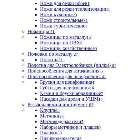
Ножи для резки обоев
1
Ножи для резки теплоизоляции
1
Ножи кухонные
0
Ножи строительные
31
Ножи туристические
3
Ножницы
21
Ножницы по металлу
15
Ножницы по ПВХ
6
Ножницы хозяйственные
0
Ножовки по металлу
27
Полотна
21
Полотна для Электролобзиков (пилки)
67
Приспособления для затачивания
6
Приспособления для шлифования
41
Бруски для шлифования
4
Губки для шлифования
16
Камни и бруски абразивные
7
Насадки для дрели и УШМ
14
Резьбонарезной инструмент
83
Клуппы
5
Метчики
28
Метчикодержатели
5
Наборы метчиков и плашек
7
Плашки
33
Плашкодержатели
5