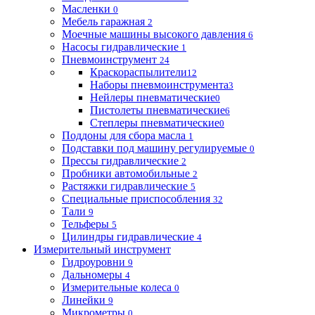
Масленки
0
Мебель гаражная
2
Моечные машины высокого давления
6
Насосы гидравлические
1
Пневмоинструмент
24
Краскораспылители
12
Наборы пневмоинструмента
3
Нейлеры пневматические
0
Пистолеты пневматические
6
Степлеры пневматические
0
Поддоны для сбора масла
1
Подставки под машину регулируемые
0
Прессы гидравлические
2
Пробники автомобильные
2
Растяжки гидравлические
5
Специальные приспособления
32
Тали
9
Тельферы
5
Цилиндры гидравлические
4
Измерительный инструмент
Гидроуровни
9
Дальномеры
4
Измерительные колеса
0
Линейки
9
Микрометры
0