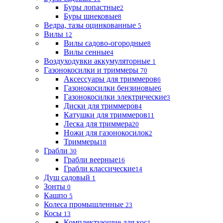
Буры лопастные
2
Буры шнековые
8
Ведра, тазы оцинкованные
5
Вилы
12
Вилы садово-огородные
8
Вилы сенные
4
Воздуходувки аккумуляторные
1
Газонокосилки и триммеры
70
Аксессуары для триммеров
6
Газонокосилки бензиновые
6
Газонокосилки электрические
3
Диски для триммеров
4
Катушки для триммеров
11
Леска для триммера
20
Ножи для газонокосилок
2
Триммеры
18
Грабли
30
Грабли веерные
16
Грабли классические
14
Душ садовый
1
Зонты
0
Кашпо
5
Колеса промышленные
23
Косы
13
Комплектующие для кос
1