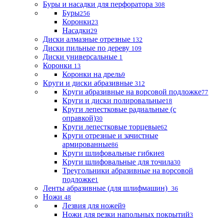
Буры и насадки для перфоратора
308
Буры
256
Коронки
23
Насадки
29
Диски алмазные отрезные
132
Диски пильные по дереву
109
Диски универсальные
1
Коронки
13
Коронки на дрель
9
Круги и диски абразивные
312
Круги абразивные на ворсовой подложке
77
Круги и диски полировальные
18
Круги лепестковые радиальные (с
оправкой)
30
Круги лепестковые торцевые
62
Круги отрезные и зачистные
армированные
86
Круги шлифовальные гибкие
8
Круги шлифовальные для точила
30
Треугольники абразивные на ворсовой
подложке
1
Ленты абразивные (для шлифмашин)
36
Ножи
48
Лезвия для ножей
9
Ножи для резки напольных покрытий
3