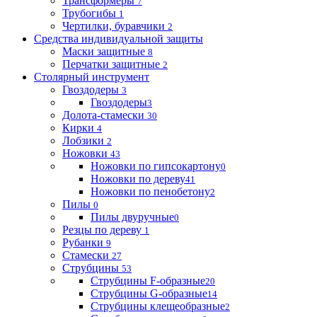
Трансформеры
7
Трубогибы
1
Чертилки, буравчики
2
Средства индивидуальной защиты
Маски защитные
8
Перчатки защитные
2
Столярный инструмент
Гвоздодеры
3
Гвоздодеры
3
Долота-стамески
30
Кирки
4
Лобзики
2
Ножовки
43
Ножовки по гипсокартону
0
Ножовки по дереву
41
Ножовки по пенобетону
2
Пилы
0
Пилы двуручные
0
Резцы по дереву
1
Рубанки
9
Стамески
27
Струбцины
53
Струбцины F-образные
20
Струбцины G-образные
14
Струбцины клещеобразные
2