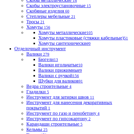
Скобы металлические
14
Скобы электроустановочные
15
Скобяные изделия
60
Степлеры мебельные
21
Тросы
21
Хомуты
156
Хомуты металлические
105
Хомуты пластиковые (стяжки кабельные)
51
Хомуты сантехнические
0
Отделочный инструмент
Валики
279
Бюгели
13
Валики игольчатые
10
Валики прижимные
9
Валики с ручкой
156
Шубки для валиков
91
Ведра строительные
4
Гладилки
5
Инструмент для затирки швов
11
Инструмент для нанесения декоративных
покрытий
1
Инструмент по газо и пенобетону
4
Инструмент по гипсокартону
2
Карандаши строительные
5
Кельмы
25