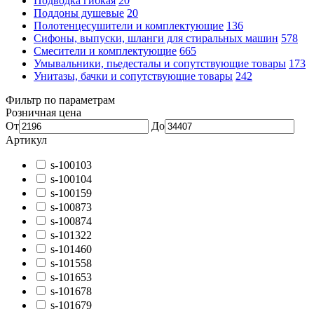
Подводка гибкая
20
Поддоны душевые
20
Полотенцесушители и комплектующие
136
Сифоны, выпуски, шланги для стиральных машин
578
Смесители и комплектующие
665
Умывальники, пьедесталы и сопутствующие товары
173
Унитазы, бачки и сопутствующие товары
242
Фильтр по параметрам
Розничная цена
От
До
Артикул
s-100103
s-100104
s-100159
s-100873
s-100874
s-101322
s-101460
s-101558
s-101653
s-101678
s-101679