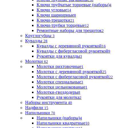
Ключи трубчатые торцевые (наборы)
4
Ключи угловые
14
Ключи шарнирные
8
Ключи-трещотки
21
Ключи-трубки торцевые
12
Ремонтные наборы для трещоток
2
Круглогубцы
3
Кувалды
28
Кувалды с деревянной рукояткой
16
Кувалды с фибергласовой рукояткой
9
Рукоятки для кувалды
3
Молотки
62
Молотки рихтовочные
1
Молотки с деревянной рукояткой
25
Молотки с фибергласовой рукояткой
22
Молотки специальные
3
Молотки цельнокованые
1
Молотки-гвоздодеры
8
Рукоятки для молотка
2
Наборы инструмента
40
Надфили
15
Напильники
70
Напильники (наборы)
4
Напильники квадратные
10