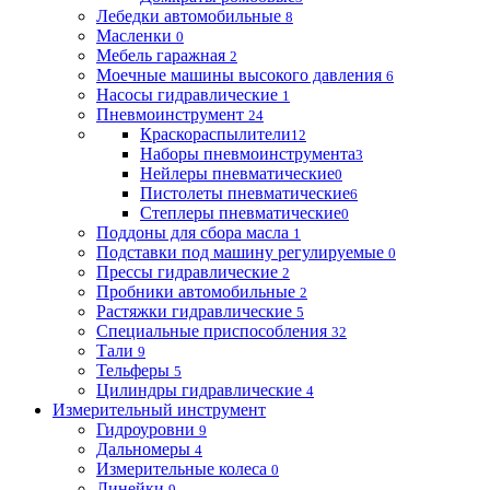
Лебедки автомобильные
8
Масленки
0
Мебель гаражная
2
Моечные машины высокого давления
6
Насосы гидравлические
1
Пневмоинструмент
24
Краскораспылители
12
Наборы пневмоинструмента
3
Нейлеры пневматические
0
Пистолеты пневматические
6
Степлеры пневматические
0
Поддоны для сбора масла
1
Подставки под машину регулируемые
0
Прессы гидравлические
2
Пробники автомобильные
2
Растяжки гидравлические
5
Специальные приспособления
32
Тали
9
Тельферы
5
Цилиндры гидравлические
4
Измерительный инструмент
Гидроуровни
9
Дальномеры
4
Измерительные колеса
0
Линейки
9