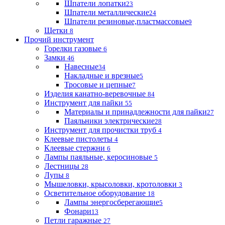
Шпатели лопатки
23
Шпатели металлические
24
Шпатели резиновые,пластмассовые
9
Щетки
8
Прочий инструмент
Горелки газовые
6
Замки
46
Навесные
34
Накладные и врезные
5
Тросовые и цепные
7
Изделия канатно-веревочные
84
Инструмент для пайки
55
Материалы и принадлежности для пайки
27
Паяльники электрические
28
Инструмент для прочистки труб
4
Клеевые пистолеты
4
Клеевые стержни
6
Лампы паяльные, керосиновые
5
Лестницы
28
Лупы
8
Мышеловки, крысоловки, кротоловки
3
Осветительное оборудование
18
Лампы энергосберегающие
5
Фонари
13
Петли гаражные
27