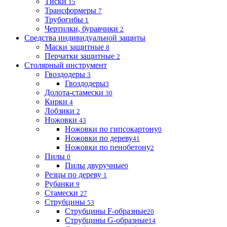
Тиски
15
Трансформеры
7
Трубогибы
1
Чертилки, буравчики
2
Средства индивидуальной защиты
Маски защитные
8
Перчатки защитные
2
Столярный инструмент
Гвоздодеры
3
Гвоздодеры
3
Долота-стамески
30
Кирки
4
Лобзики
2
Ножовки
43
Ножовки по гипсокартону
0
Ножовки по дереву
41
Ножовки по пенобетону
2
Пилы
0
Пилы двуручные
0
Резцы по дереву
1
Рубанки
9
Стамески
27
Струбцины
53
Струбцины F-образные
20
Струбцины G-образные
14