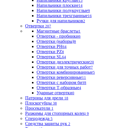
Напильники круглые
15
Напильники плоские
14
Напильники полукруглые
9
Напильники трехгранные
16
Ручки для напильников
2
Отвертки
207
Магнитные браслеты
1
Отвертки - пробники
6
Отвертки (наборы)
9
Отвертки PH
64
Отвертки PZ
8
Отвертки SL
64
Отвертки диэлектрические
20
Отвертки для точных работ
7
Отвертки комбинированные
5
Отвертки реверсивные
11
Отвертки с набором бит
8
Отвертки Т-образные
4
Ударные отвертки
0
Патроны для дрели
18
Плоскогубцы
38
Просекатели
1
Разжимы для стопорных колец
9
Спецодежда
5
Средства защиты рук
2