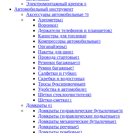
Электромонтажный крепеж
6
Автомобильный инструмент
Аксессуары автомобильные
70
Ареометры
1
Воронки
3
Держатели телефонов и планшетов
2
Канистры для топлива
9
Компрессоры автомобильные
3
Органайзеры
5
Пакеты для шин
1
Провода стартовые
1
Резинки багажные
10
Ремни багажные
7
Салфетки и губки
1
Скребки и водосгоны
4
Тросы буксировочные
8
Удобства в автомобиле
1
Щетки стеклоочистителя
3
Щетки-сметки
11
Домкраты
61
Домкраты гидравлические бутылочные
36
Домкраты гидравлические подкатные
16
Домкраты механические бутылочные
1
Домкраты реечные
5
Домкраты ромбовые
3