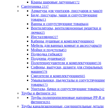
Краны шаровые латунные
172
Сантехника
2337
Арматура для унитазов, писсуаров и чаш
39
Биде, писсуары, чаши и сопутствующие
товары
13
Ванны и сопутствующие товары
44
Вентиляторы, вентиляционные решетки и
лючки
25
Инсталляции
227
Кабины душевые и комплектующие
43
Мебель для ванных комнат и аксессуары
59
Мойки и подстолья
53
Подводка гибкая
20
Поддоны душевые
20
Полотенцесушители и комплектующие
136
Сифоны, выпуски, шланги для стиральных
машин
578
Смесители и комплектующие
665
Умывальники, пьедесталы и сопутствующие
товары
173
Унитазы, бачки и сопутствующие товары
242
Трубы и фитинги
261
Трубы полипропиленовые напорные PP-R и
фитинги
261
Трубы канализационные, соединительные детали