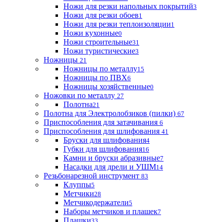
Ножи для резки напольных покрытий
3
Ножи для резки обоев
1
Ножи для резки теплоизоляции
1
Ножи кухонные
0
Ножи строительные
31
Ножи туристические
3
Ножницы
21
Ножницы по металлу
15
Ножницы по ПВХ
6
Ножницы хозяйственные
0
Ножовки по металлу
27
Полотна
21
Полотна для Электролобзиков (пилки)
67
Приспособления для затачивания
6
Приспособления для шлифования
41
Бруски для шлифования
4
Губки для шлифования
16
Камни и бруски абразивные
7
Насадки для дрели и УШМ
14
Резьбонарезной инструмент
83
Клуппы
5
Метчики
28
Метчикодержатели
5
Наборы метчиков и плашек
7
Плашки
33