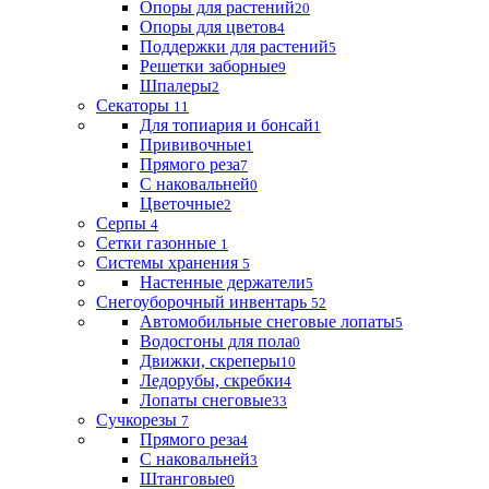
Опоры для растений
20
Опоры для цветов
4
Поддержки для растений
5
Решетки заборные
9
Шпалеры
2
Секаторы
11
Для топиария и бонсай
1
Прививочные
1
Прямого реза
7
С наковальней
0
Цветочные
2
Серпы
4
Сетки газонные
1
Системы хранения
5
Настенные держатели
5
Снегоуборочный инвентарь
52
Автомобильные снеговые лопаты
5
Водосгоны для пола
0
Движки, скреперы
10
Ледорубы, скребки
4
Лопаты снеговые
33
Сучкорезы
7
Прямого реза
4
С наковальней
3
Штанговые
0