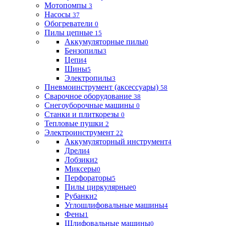
Мотопомпы
3
Насосы
37
Обогреватели
0
Пилы цепные
15
Аккумуляторные пилы
0
Бензопилы
3
Цепи
4
Шины
5
Электропилы
3
Пневмоинструмент (аксессуары)
58
Сварочное оборудование
38
Снегоуборочные машины
0
Станки и плиткорезы
0
Тепловые пушки
2
Электроинструмент
22
Аккумуляторный инструмент
4
Дрели
4
Лобзики
2
Миксеры
0
Перфораторы
5
Пилы циркулярные
0
Рубанки
2
Углошлифовальные машины
4
Фены
1
Шлифовальные машины
0