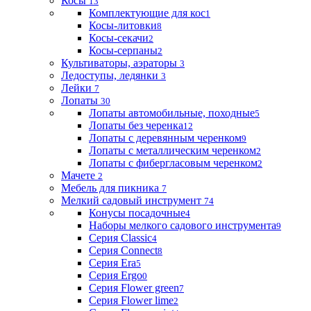
Косы
13
Комплектующие для кос
1
Косы-литовки
8
Косы-секачи
2
Косы-серпаны
2
Культиваторы, аэраторы
3
Ледоступы, ледянки
3
Лейки
7
Лопаты
30
Лопаты автомобильные, походные
5
Лопаты без черенка
12
Лопаты с деревянным черенком
9
Лопаты с металлическим черенком
2
Лопаты с фибергласовым черенком
2
Мачете
2
Мебель для пикника
7
Мелкий садовый инструмент
74
Конусы посадочные
4
Наборы мелкого садового инструмента
9
Серия Classic
4
Серия Connect
8
Серия Era
5
Серия Ergo
0
Серия Flower green
7
Серия Flower lime
2