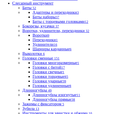
Слесарный инструмент
Биты
52
Адаптеры и переходники
3
Биты наборы
37
Биты с торцевыми головками
12
Бокорезы, кусачки
37
Воротки, удлинители, переходники
32
Воротки
9
Переходники
1
Удлинители
16
Шарниры карданные
6
Выколотки
6
Головки сменные
151
Головки многоразмерные
1
Головки с битой
17
Головки свечные
1
Головки торцевые
85
Головки ударные
39
Головки удлиненные
8
Длинногубцы
49
Длинногубцы изогнутые
11
Длинногубцы прямые
38
Зажимы с фиксатором
5
Зубила
13
Инструменты для зачистки и обжима
10