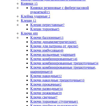
Киянки
15
Киянки резиновые с фибергласовой
рукояткой
15
Клейма ударные
2
Клещи
12
Клещи переставные
7
Клещи торцевые
5
Ключи
480
Ключи баллонные
13
Ключи динамометрические
1
Ключи для патрона от дрели
5
Ключи имбусовые
49
Ключи кольцевые ударные
8
Ключи комбинированные
146
Ключи комбинированные трещоточные
34
Ключи комбинированные трещоточные,
шарнирные
18
Ключи накидные
22
Ключи накидные трещоточные
10
Ключи прокачные
2
Ключи разводные
34
Ключи рожковые
39
Ключи свечные
7
Ключи торцевые ступичные
1
Ключи трубные рычажные
30