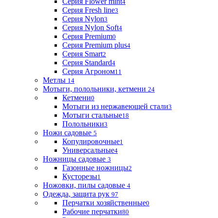
Серия Flower mint
4
Серия Fresh line
3
Серия Nylon
3
Серия Nylon Soft
4
Серия Premium
0
Серия Premium plus
4
Серия Smart
2
Серия Standard
4
Серия Агроном
11
Метлы
14
Мотыги, полольники, кетмени
24
Кетмени
0
Мотыги из нержавеющей стали
3
Мотыги стальные
18
Полольники
3
Ножи садовые
5
Копулировочные
1
Универсальные
4
Ножницы садовые
3
Газонные ножницы
2
Кусторезы
1
Ножовки, пилы садовые
4
Одежда, защита рук
97
Перчатки хозяйственные
0
Рабочие перчатки
80