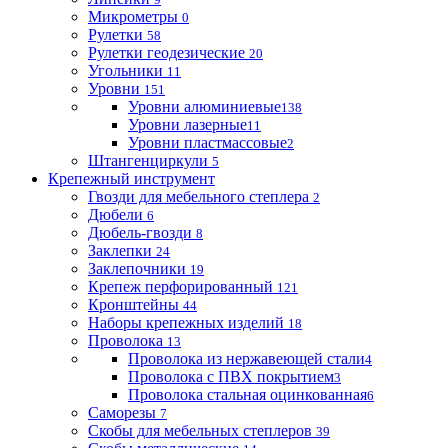
Микрометры
0
Рулетки
58
Рулетки геодезические
20
Угольники
11
Уровни
151
Уровни алюминиевые
138
Уровни лазерные
11
Уровни пластмассовые
2
Штангенциркули
5
Крепежный инструмент
Гвозди для мебельного степлера
2
Дюбели
6
Дюбель-гвозди
8
Заклепки
24
Заклепочники
19
Крепеж перфорированный
121
Кронштейны
44
Наборы крепежных изделий
18
Проволока
13
Проволока из нержавеющей стали
4
Проволока с ПВХ покрытием
3
Проволока стальная оцинкованная
6
Саморезы
7
Скобы для мебельных степлеров
39