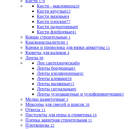
Кисти
179
Кисти - макловицы
26
Кисти круглые
23
Кисти маховые
4
Кисти плоские
77
Кисти радиаторные
8
Кисти флейцевые
41
Ковши строительные
1
Краскораспылители
1
Крюки и проволока для вязки арматуры
11
Кюветы для валиков
4
Ленты
98
Лен сантехнический
4
Ленты бордюрные
1
Ленты изоляционные
41
Ленты клеящие
28
Ленты малярные
15
Ленты сигнальные
6
Ленты углозащитные и углоформирующие
3
Мелки разметочные
3
Миксеры для смесей и красок
26
Отвесы
11
Пистолеты для пены и герметика
16
Пленка защитная строительная
11
Плиткорезы
22