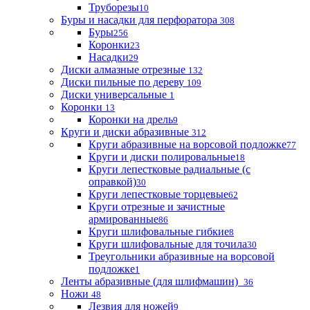
Труборезы
10
Буры и насадки для перфоратора
308
Буры
256
Коронки
23
Насадки
29
Диски алмазные отрезные
132
Диски пильные по дереву
109
Диски универсальные
1
Коронки
13
Коронки на дрель
9
Круги и диски абразивные
312
Круги абразивные на ворсовой подложке
77
Круги и диски полировальные
18
Круги лепестковые радиальные (с
оправкой)
30
Круги лепестковые торцевые
62
Круги отрезные и зачистные
армированные
86
Круги шлифовальные гибкие
8
Круги шлифовальные для точила
30
Треугольники абразивные на ворсовой
подложке
1
Ленты абразивные (для шлифмашин)
36
Ножи
48
Лезвия для ножей
9