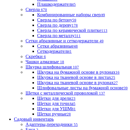
Плашкодержатели
5
Сверла
670
Комбинированные наборы сверл
9
Сверла по бетону
59
Сверла по дереву
178
Сверла по керамической плитке
113
Сверла по металлу
311
Сетки абразивные и сеткодержатели
49
Сетки абразивные
48
Сеткодержатели
1
Скребки
6
Чашки алмазные
18
Шкурка шлифовальная
107
Шкурка на бумажной основе в рулонах
16
Шкурка на тканевой основе в листах
25
Шкурка на тканевой основе в рулонах
27
Шлифовальные листы на бумажной основе
39
Щетки с металлической проволокой
137
Щетки для дрели
23
Щетки для точила
5
Щетки для УШМ
81
Щетки ручные
28
Садовый инвентарь
Адаптеры,переходники
55
Баки
2