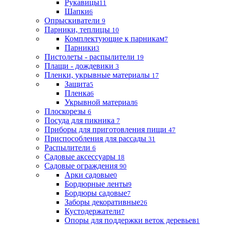
Рукавицы
11
Шапки
6
Опрыскиватели
9
Парники, теплицы
10
Комплектующие к парникам
7
Парники
3
Пистолеты - распылители
19
Плащи - дождевики
3
Пленки, укрывные материалы
17
Защита
5
Пленка
6
Укрывной материал
6
Плоскорезы
6
Посуда для пикника
7
Приборы для приготовления пищи
47
Приспособления для рассады
31
Распылители
6
Садовые аксессуары
18
Садовые ограждения
90
Арки садовые
0
Бордюрные ленты
9
Бордюры садовые
7
Заборы декоративные
26
Кустодержатели
7
Опоры для поддержки веток деревьев
1