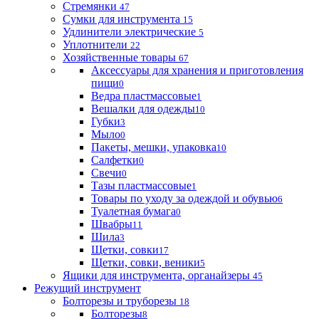
Стремянки
47
Сумки для инструмента
15
Удлинители электрические
5
Уплотнители
22
Хозяйственные товары
67
Аксессуары для хранения и приготовления
пищи
0
Ведра пластмассовые
1
Вешалки для одежды
10
Губки
3
Мыло
0
Пакеты, мешки, упаковка
10
Салфетки
0
Свечи
0
Тазы пластмассовые
1
Товары по уходу за одеждой и обувью
6
Туалетная бумага
0
Швабры
11
Шила
3
Щетки, совки
17
Щетки, совки, веники
5
Ящики для инструмента, органайзеры
45
Режущий инструмент
Болторезы и труборезы
18
Болторезы
8