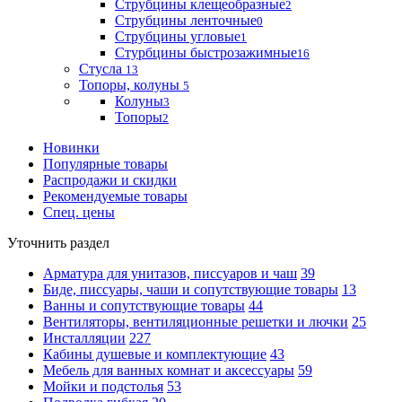
Струбцины клещеобразные
2
Струбцины ленточные
0
Струбцины угловые
1
Стурбцины быстрозажимные
16
Стусла
13
Топоры, колуны
5
Колуны
3
Топоры
2
Новинки
Популярные товары
Распродажи и скидки
Рекомендуемые товары
Спец. цены
Уточнить раздел
Арматура для унитазов, писсуаров и чаш
39
Биде, писсуары, чаши и сопутствующие товары
13
Ванны и сопутствующие товары
44
Вентиляторы, вентиляционные решетки и лючки
25
Инсталляции
227
Кабины душевые и комплектующие
43
Мебель для ванных комнат и аксессуары
59
Мойки и подстолья
53