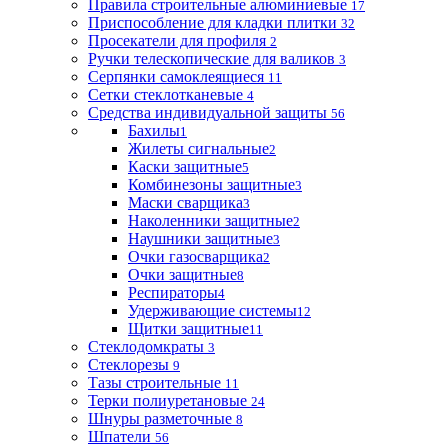
Правила строительные алюминиевые
17
Приспособление для кладки плитки
32
Просекатели для профиля
2
Ручки телескопические для валиков
3
Серпянки самоклеящиеся
11
Сетки стеклотканевые
4
Средства индивидуальной защиты
56
Бахилы
1
Жилеты сигнальные
2
Каски защитные
5
Комбинезоны защитные
3
Маски сварщика
3
Наколенники защитные
2
Наушники защитные
3
Очки газосварщика
2
Очки защитные
8
Респираторы
4
Удерживающие системы
12
Щитки защитные
11
Стеклодомкраты
3
Стеклорезы
9
Тазы строительные
11
Терки полиуретановые
24
Шнуры разметочные
8
Шпатели
56