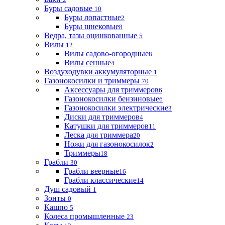
Буры садовые
10
Буры лопастные
2
Буры шнековые
8
Ведра, тазы оцинкованные
5
Вилы
12
Вилы садово-огородные
8
Вилы сенные
4
Воздуходувки аккумуляторные
1
Газонокосилки и триммеры
70
Аксессуары для триммеров
6
Газонокосилки бензиновые
6
Газонокосилки электрические
3
Диски для триммеров
4
Катушки для триммеров
11
Леска для триммера
20
Ножи для газонокосилок
2
Триммеры
18
Грабли
30
Грабли веерные
16
Грабли классические
14
Душ садовый
1
Зонты
0
Кашпо
5
Колеса промышленные
23