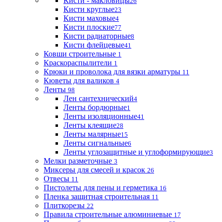
Кисти - макловицы
26
Кисти круглые
23
Кисти маховые
4
Кисти плоские
77
Кисти радиаторные
8
Кисти флейцевые
41
Ковши строительные
1
Краскораспылители
1
Крюки и проволока для вязки арматуры
11
Кюветы для валиков
4
Ленты
98
Лен сантехнический
4
Ленты бордюрные
1
Ленты изоляционные
41
Ленты клеящие
28
Ленты малярные
15
Ленты сигнальные
6
Ленты углозащитные и углоформирующие
3
Мелки разметочные
3
Миксеры для смесей и красок
26
Отвесы
11
Пистолеты для пены и герметика
16
Пленка защитная строительная
11
Плиткорезы
22
Правила строительные алюминиевые
17