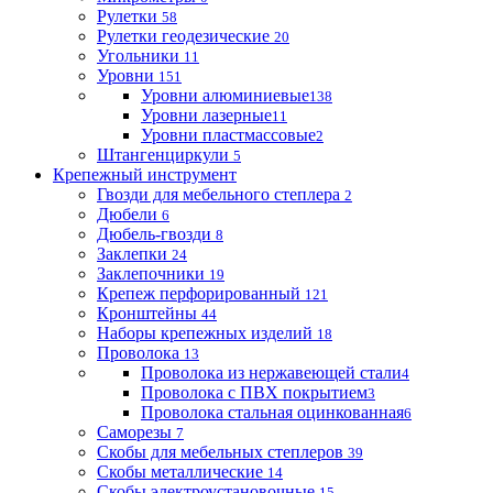
Рулетки
58
Рулетки геодезические
20
Угольники
11
Уровни
151
Уровни алюминиевые
138
Уровни лазерные
11
Уровни пластмассовые
2
Штангенциркули
5
Крепежный инструмент
Гвозди для мебельного степлера
2
Дюбели
6
Дюбель-гвозди
8
Заклепки
24
Заклепочники
19
Крепеж перфорированный
121
Кронштейны
44
Наборы крепежных изделий
18
Проволока
13
Проволока из нержавеющей стали
4
Проволока с ПВХ покрытием
3
Проволока стальная оцинкованная
6
Саморезы
7
Скобы для мебельных степлеров
39
Скобы металлические
14
Скобы электроустановочные
15