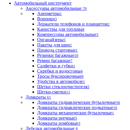
Автомобильный инструмент
Аксессуары автомобильные
70
Ареометры
1
Воронки
3
Держатели телефонов и планшетов
2
Канистры для топлива
9
Компрессоры автомобильные
3
Органайзеры
5
Пакеты для шин
1
Провода стартовые
1
Резинки багажные
10
Ремни багажные
7
Салфетки и губки
1
Скребки и водосгоны
4
Тросы буксировочные
8
Удобства в автомобиле
1
Щетки стеклоочистителя
3
Щетки-сметки
11
Домкраты
61
Домкраты гидравлические бутылочные
36
Домкраты гидравлические подкатные
16
Домкраты механические бутылочные
1
Домкраты реечные
5
Домкраты ромбовые
3
Лебедки автомобильные
8