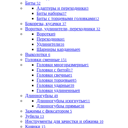
Биты
52
Адаптеры и переходники
3
Биты наборы
37
Биты с торцевыми головками
12
Бокорезы, кусачки
37
Воротки, удлинители, переходники
32
Воротки
9
Переходники
1
Удлинители
16
Шарниры карданные
6
Выколотки
6
Головки сменные
151
Головки многоразмерные
1
Головки с битой
17
Головки свечные
1
Головки торцевые
85
Головки ударные
39
Головки удлиненные
8
Длинногубцы
49
Длинногубцы изогнутые
11
Длинногубцы прямые
38
Зажимы с фиксатором
5
Зубила
13
Инструменты для зачистки и обжима
10
Киянки
15