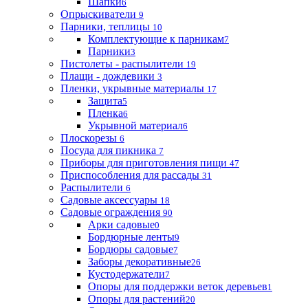
Шапки
6
Опрыскиватели
9
Парники, теплицы
10
Комплектующие к парникам
7
Парники
3
Пистолеты - распылители
19
Плащи - дождевики
3
Пленки, укрывные материалы
17
Защита
5
Пленка
6
Укрывной материал
6
Плоскорезы
6
Посуда для пикника
7
Приборы для приготовления пищи
47
Приспособления для рассады
31
Распылители
6
Садовые аксессуары
18
Садовые ограждения
90
Арки садовые
0
Бордюрные ленты
9
Бордюры садовые
7
Заборы декоративные
26
Кустодержатели
7
Опоры для поддержки веток деревьев
1
Опоры для растений
20