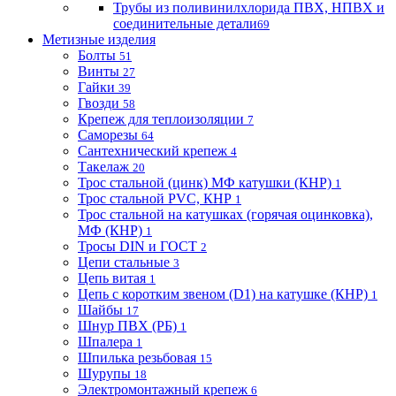
Трубы из поливинилхлорида ПВХ, НПВХ и
соединительные детали
69
Метизные изделия
Болты
51
Винты
27
Гайки
39
Гвозди
58
Крепеж для теплоизоляции
7
Саморезы
64
Сантехнический крепеж
4
Такелаж
20
Трос стальной (цинк) МФ катушки (КНР)
1
Трос стальной PVC, КНР
1
Трос стальной на катушках (горячая оцинковка),
МФ (КНР)
1
Тросы DIN и ГОСТ
2
Цепи стальные
3
Цепь витая
1
Цепь с коротким звеном (D1) на катушке (КНР)
1
Шайбы
17
Шнур ПВХ (РБ)
1
Шпалера
1
Шпилька резьбовая
15
Шурупы
18
Электромонтажный крепеж
6