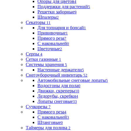
Опоры для цветов
4
Поддержки для растений
5
Решетки заборные
9
Шпалеры
2
Секаторы
11
Для топиария и бонсай
1
Прививочные
1
Прямого реза
7
С наковальней
0
Цветочные
2
Серпы
4
Сетки газонные
1
Системы хранения
5
Настенные держатели
5
Снегоуборочный инвентарь
52
Автомобильные снеговые лопаты
5
Водосгоны для пола
0
Движки, скреперы
10
Ледорубы, скребки
4
Лопаты снеговые
33
Сучкорезы
7
Прямого реза
4
С наковальней
3
Штанговые
0
Таймеры для полива
2