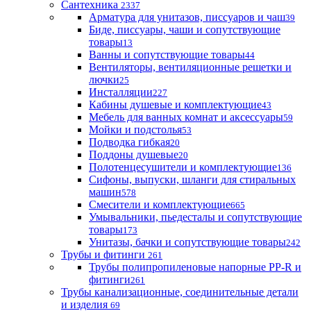
Сантехника
2337
Арматура для унитазов, писсуаров и чаш
39
Биде, писсуары, чаши и сопутствующие
товары
13
Ванны и сопутствующие товары
44
Вентиляторы, вентиляционные решетки и
лючки
25
Инсталляции
227
Кабины душевые и комплектующие
43
Мебель для ванных комнат и аксессуары
59
Мойки и подстолья
53
Подводка гибкая
20
Поддоны душевые
20
Полотенцесушители и комплектующие
136
Сифоны, выпуски, шланги для стиральных
машин
578
Смесители и комплектующие
665
Умывальники, пьедесталы и сопутствующие
товары
173
Унитазы, бачки и сопутствующие товары
242
Трубы и фитинги
261
Трубы полипропиленовые напорные PP-R и
фитинги
261
Трубы канализационные, соединительные детали
и изделия
69