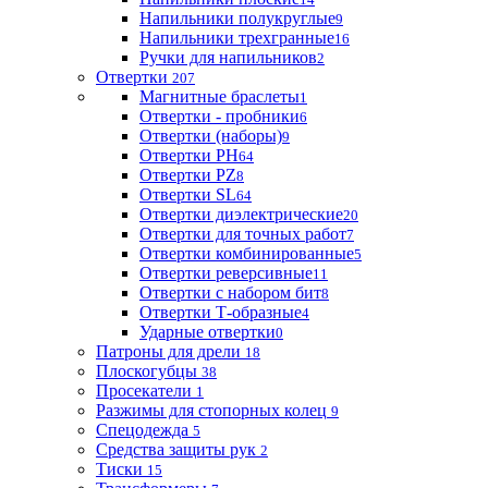
Напильники полукруглые
9
Напильники трехгранные
16
Ручки для напильников
2
Отвертки
207
Магнитные браслеты
1
Отвертки - пробники
6
Отвертки (наборы)
9
Отвертки PH
64
Отвертки PZ
8
Отвертки SL
64
Отвертки диэлектрические
20
Отвертки для точных работ
7
Отвертки комбинированные
5
Отвертки реверсивные
11
Отвертки с набором бит
8
Отвертки Т-образные
4
Ударные отвертки
0
Патроны для дрели
18
Плоскогубцы
38
Просекатели
1
Разжимы для стопорных колец
9
Спецодежда
5
Средства защиты рук
2
Тиски
15