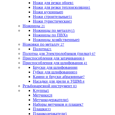
Ножи для резки обоев
1
Ножи для резки теплоизоляции
1
Ножи кухонные
0
Ножи строительные
31
Ножи туристические
3
Ножницы
21
Ножницы по металлу
15
Ножницы по ПВХ
6
Ножницы хозяйственные
0
Ножовки по металлу
27
Полотна
21
Полотна для Электролобзиков (пилки)
67
Приспособления для затачивания
6
Приспособления для шлифования
41
Бруски для шлифования
4
Губки для шлифования
16
Камни и бруски абразивные
7
Насадки для дрели и УШМ
14
Резьбонарезной инструмент
83
Клуппы
5
Метчики
28
Метчикодержатели
5
Наборы метчиков и плашек
7
Плашки
33
Плашкодержатели
5