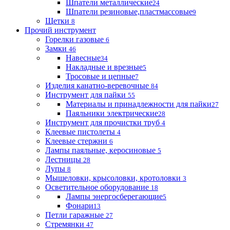
Шпатели металлические
24
Шпатели резиновые,пластмассовые
9
Щетки
8
Прочий инструмент
Горелки газовые
6
Замки
46
Навесные
34
Накладные и врезные
5
Тросовые и цепные
7
Изделия канатно-веревочные
84
Инструмент для пайки
55
Материалы и принадлежности для пайки
27
Паяльники электрические
28
Инструмент для прочистки труб
4
Клеевые пистолеты
4
Клеевые стержни
6
Лампы паяльные, керосиновые
5
Лестницы
28
Лупы
8
Мышеловки, крысоловки, кротоловки
3
Осветительное оборудование
18
Лампы энергосберегающие
5
Фонари
13
Петли гаражные
27
Стремянки
47