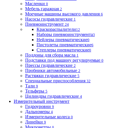
Масленки
0
Мебель гаражная
2
Моечные машины высокого давления
6
Насосы гидравлические
1
Пневмоинструмент
24
Краскораспылители
12
Наборы пневмоинструмента
3
Нейлеры пневматические
0
Пистолеты пневматические
6
Степлеры пневматические
0
Поддоны для сбора масла
1
Подставки под машину регулируемые
0
Прессы гидравлические
2
Пробники автомобильные
2
Растяжки гидравлические
5
Специальные приспособления
32
Тали
9
Тельферы
5
Цилиндры гидравлические
4
Измерительный инструмент
Гидроуровни
9
Дальномеры
4
Измерительные колеса
0
Линейки
9
Микрометры
0