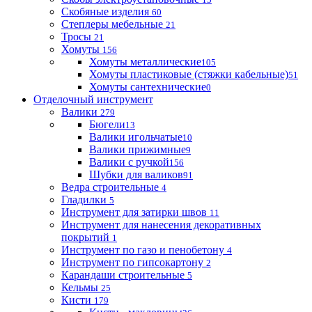
Скобяные изделия
60
Степлеры мебельные
21
Тросы
21
Хомуты
156
Хомуты металлические
105
Хомуты пластиковые (стяжки кабельные)
51
Хомуты сантехнические
0
Отделочный инструмент
Валики
279
Бюгели
13
Валики игольчатые
10
Валики прижимные
9
Валики с ручкой
156
Шубки для валиков
91
Ведра строительные
4
Гладилки
5
Инструмент для затирки швов
11
Инструмент для нанесения декоративных
покрытий
1
Инструмент по газо и пенобетону
4
Инструмент по гипсокартону
2
Карандаши строительные
5
Кельмы
25
Кисти
179