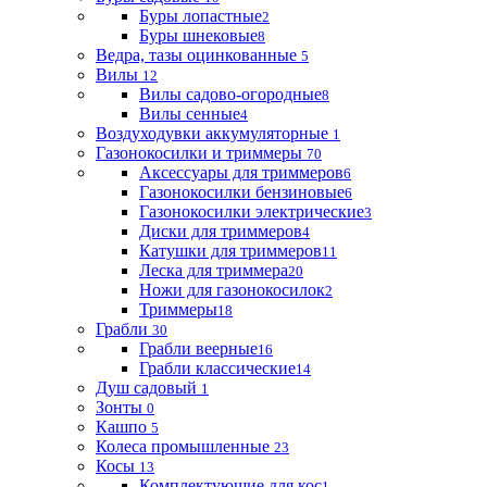
Буры лопастные
2
Буры шнековые
8
Ведра, тазы оцинкованные
5
Вилы
12
Вилы садово-огородные
8
Вилы сенные
4
Воздуходувки аккумуляторные
1
Газонокосилки и триммеры
70
Аксессуары для триммеров
6
Газонокосилки бензиновые
6
Газонокосилки электрические
3
Диски для триммеров
4
Катушки для триммеров
11
Леска для триммера
20
Ножи для газонокосилок
2
Триммеры
18
Грабли
30
Грабли веерные
16
Грабли классические
14
Душ садовый
1
Зонты
0
Кашпо
5
Колеса промышленные
23
Косы
13
Комплектующие для кос
1