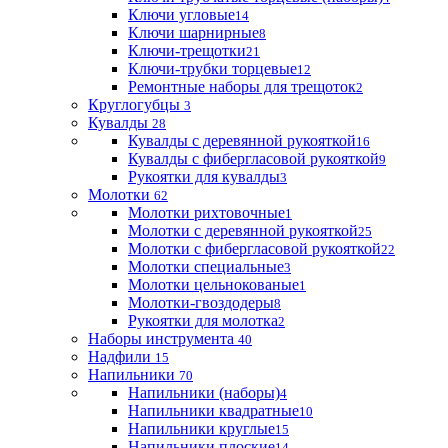
Ключи угловые
14
Ключи шарнирные
8
Ключи-трещотки
21
Ключи-трубки торцевые
12
Ремонтные наборы для трещоток
2
Круглогубцы
3
Кувалды
28
Кувалды с деревянной рукояткой
16
Кувалды с фибергласовой рукояткой
9
Рукоятки для кувалды
3
Молотки
62
Молотки рихтовочные
1
Молотки с деревянной рукояткой
25
Молотки с фибергласовой рукояткой
22
Молотки специальные
3
Молотки цельнокованые
1
Молотки-гвоздодеры
8
Рукоятки для молотка
2
Наборы инструмента
40
Надфили
15
Напильники
70
Напильники (наборы)
4
Напильники квадратные
10
Напильники круглые
15
Напильники плоские
14