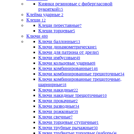
Киянки резиновые с фибергласовой
рукояткой
15
Клейма ударные
2
Клещи
12
Клещи переставные
7
Клещи торцевые
5
Ключи
480
Ключи баллонные
13
Ключи динамометрические
1
Ключи для патрона от дрели
5
Ключи имбусовые
49
Ключи кольцевые ударные
8
Ключи комбинированные
146
Ключи комбинированные трещоточные
34
Ключи комбинированные трещоточные,
шарнирные
18
Ключи накидные
22
Ключи накидные трещоточные
10
Ключи прокачные
2
Ключи разводные
34
Ключи рожковые
39
Ключи свечные
7
Ключи торцевые ступичные
1
Ключи трубные рычажные
30
Ключи трубчатые торцевые (наборы)
4