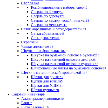
Сверла
670
Комбинированные наборы сверл
9
Сверла по бетону
59
Сверла по дереву
178
Сверла по керамической плитке
113
Сверла по металлу
311
Сетки абразивные и сеткодержатели
49
Сетки абразивные
48
Сеткодержатели
1
Скребки
6
Чашки алмазные
18
Шкурка шлифовальная
107
Шкурка на бумажной основе в рулонах
16
Шкурка на тканевой основе в листах
25
Шкурка на тканевой основе в рулонах
27
Шлифовальные листы на бумажной основе
39
Щетки с металлической проволокой
137
Щетки для дрели
23
Щетки для точила
5
Щетки для УШМ
81
Щетки ручные
28
Садовый инвентарь
Адаптеры,переходники
55
Баки
2
Буры садовые
10