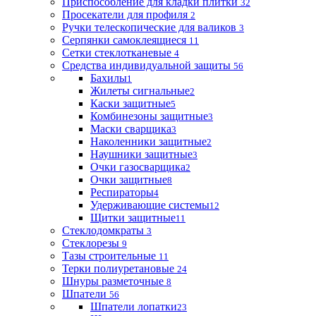
Приспособление для кладки плитки
32
Просекатели для профиля
2
Ручки телескопические для валиков
3
Серпянки самоклеящиеся
11
Сетки стеклотканевые
4
Средства индивидуальной защиты
56
Бахилы
1
Жилеты сигнальные
2
Каски защитные
5
Комбинезоны защитные
3
Маски сварщика
3
Наколенники защитные
2
Наушники защитные
3
Очки газосварщика
2
Очки защитные
8
Респираторы
4
Удерживающие системы
12
Щитки защитные
11
Стеклодомкраты
3
Стеклорезы
9
Тазы строительные
11
Терки полиуретановые
24
Шнуры разметочные
8
Шпатели
56
Шпатели лопатки
23