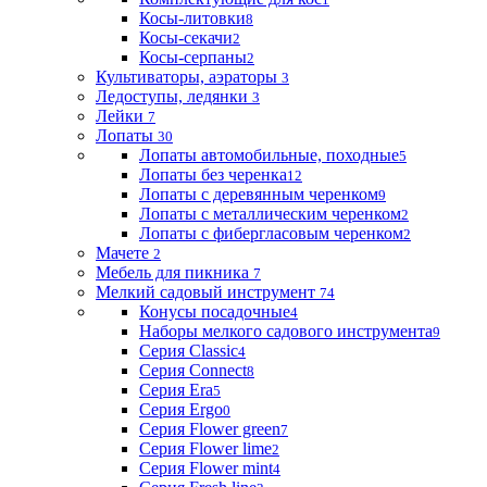
Косы-литовки
8
Косы-секачи
2
Косы-серпаны
2
Культиваторы, аэраторы
3
Ледоступы, ледянки
3
Лейки
7
Лопаты
30
Лопаты автомобильные, походные
5
Лопаты без черенка
12
Лопаты с деревянным черенком
9
Лопаты с металлическим черенком
2
Лопаты с фибергласовым черенком
2
Мачете
2
Мебель для пикника
7
Мелкий садовый инструмент
74
Конусы посадочные
4
Наборы мелкого садового инструмента
9
Серия Classic
4
Серия Connect
8
Серия Era
5
Серия Ergo
0
Серия Flower green
7
Серия Flower lime
2
Серия Flower mint
4