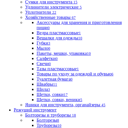
Сумки для инструмента
15
Удлинители электрические
5
Уплотнители
22
Хозяйственные товары
67
Аксессуары для хранения и приготовления
пищи
0
Ведра пластмассовые
1
Вешалки для одежды
10
Губки
3
Мыло
0
Пакеты, мешки, упаковка
10
Салфетки
0
Свечи
0
Тазы пластмассовые
1
Товары по уходу за одеждой и обувью
6
Туалетная бумага
0
Швабры
11
Шила
3
Щетки, совки
17
Щетки, совки, веники
5
Ящики для инструмента, органайзеры
45
Режущий инструмент
Болторезы и труборезы
18
Болторезы
8
Труборезы
10