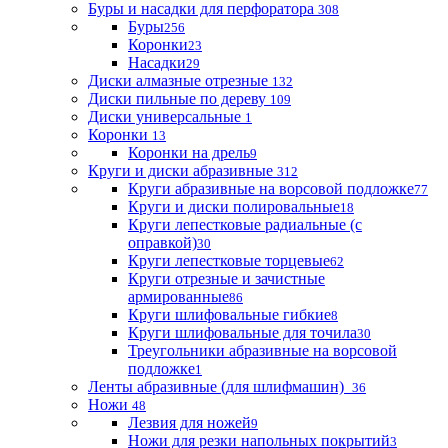
Буры и насадки для перфоратора
308
Буры
256
Коронки
23
Насадки
29
Диски алмазные отрезные
132
Диски пильные по дереву
109
Диски универсальные
1
Коронки
13
Коронки на дрель
9
Круги и диски абразивные
312
Круги абразивные на ворсовой подложке
77
Круги и диски полировальные
18
Круги лепестковые радиальные (с
оправкой)
30
Круги лепестковые торцевые
62
Круги отрезные и зачистные
армированные
86
Круги шлифовальные гибкие
8
Круги шлифовальные для точила
30
Треугольники абразивные на ворсовой
подложке
1
Ленты абразивные (для шлифмашин)
36
Ножи
48
Лезвия для ножей
9
Ножи для резки напольных покрытий
3