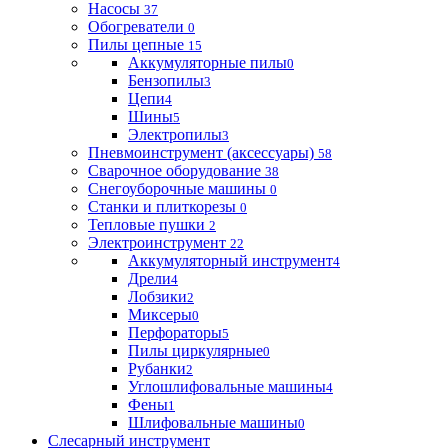
Насосы
37
Обогреватели
0
Пилы цепные
15
Аккумуляторные пилы
0
Бензопилы
3
Цепи
4
Шины
5
Электропилы
3
Пневмоинструмент (аксессуары)
58
Сварочное оборудование
38
Снегоуборочные машины
0
Станки и плиткорезы
0
Тепловые пушки
2
Электроинструмент
22
Аккумуляторный инструмент
4
Дрели
4
Лобзики
2
Миксеры
0
Перфораторы
5
Пилы циркулярные
0
Рубанки
2
Углошлифовальные машины
4
Фены
1
Шлифовальные машины
0
Слесарный инструмент