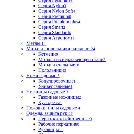
Серия Fresh line
3
Серия Nylon
3
Серия Nylon Soft
4
Серия Premium
0
Серия Premium plus
4
Серия Smart
2
Серия Standard
4
Серия Агроном
11
Метлы
14
Мотыги, полольники, кетмени
24
Кетмени
0
Мотыги из нержавеющей стали
3
Мотыги стальные
18
Полольники
3
Ножи садовые
5
Копулировочные
1
Универсальные
4
Ножницы садовые
3
Газонные ножницы
2
Кусторезы
1
Ножовки, пилы садовые
4
Одежда, защита рук
97
Перчатки хозяйственные
0
Рабочие перчатки
80
Рукавицы
11