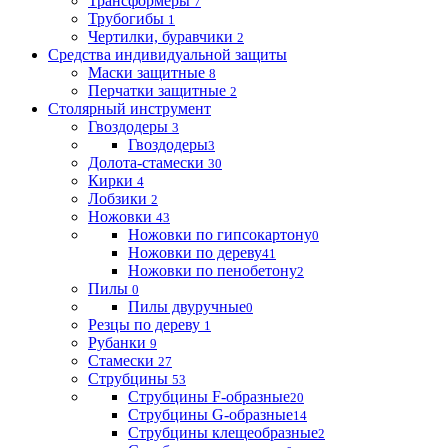
Трансформеры
7
Трубогибы
1
Чертилки, буравчики
2
Средства индивидуальной защиты
Маски защитные
8
Перчатки защитные
2
Столярный инструмент
Гвоздодеры
3
Гвоздодеры
3
Долота-стамески
30
Кирки
4
Лобзики
2
Ножовки
43
Ножовки по гипсокартону
0
Ножовки по дереву
41
Ножовки по пенобетону
2
Пилы
0
Пилы двуручные
0
Резцы по дереву
1
Рубанки
9
Стамески
27
Струбцины
53
Струбцины F-образные
20
Струбцины G-образные
14
Струбцины клещеобразные
2