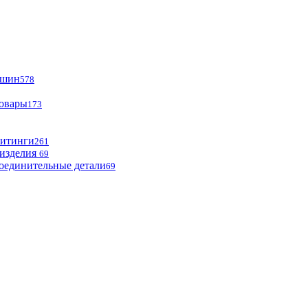
ашин
578
товары
173
фитинги
261
изделия
69
оединительные детали
69