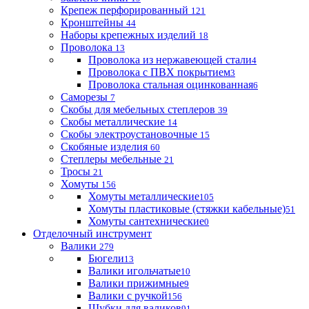
Крепеж перфорированный
121
Кронштейны
44
Наборы крепежных изделий
18
Проволока
13
Проволока из нержавеющей стали
4
Проволока с ПВХ покрытием
3
Проволока стальная оцинкованная
6
Саморезы
7
Скобы для мебельных степлеров
39
Скобы металлические
14
Скобы электроустановочные
15
Скобяные изделия
60
Степлеры мебельные
21
Тросы
21
Хомуты
156
Хомуты металлические
105
Хомуты пластиковые (стяжки кабельные)
51
Хомуты сантехнические
0
Отделочный инструмент
Валики
279
Бюгели
13
Валики игольчатые
10
Валики прижимные
9
Валики с ручкой
156
Шубки для валиков
91