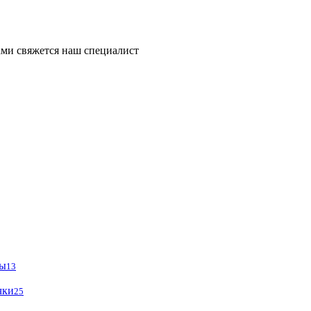
ми свяжется наш специалист
ры
13
чки
25