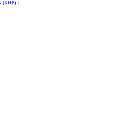
Ф (КНР)
1