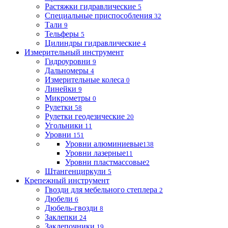
Растяжки гидравлические
5
Специальные приспособления
32
Тали
9
Тельферы
5
Цилиндры гидравлические
4
Измерительный инструмент
Гидроуровни
9
Дальномеры
4
Измерительные колеса
0
Линейки
9
Микрометры
0
Рулетки
58
Рулетки геодезические
20
Угольники
11
Уровни
151
Уровни алюминиевые
138
Уровни лазерные
11
Уровни пластмассовые
2
Штангенциркули
5
Крепежный инструмент
Гвозди для мебельного степлера
2
Дюбели
6
Дюбель-гвозди
8
Заклепки
24
Заклепочники
19