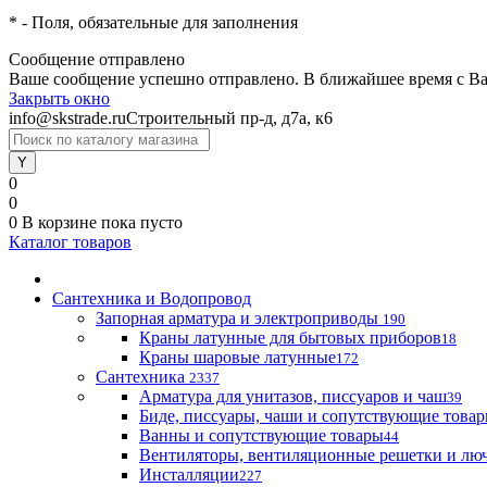
*
- Поля, обязательные для заполнения
Сообщение отправлено
Ваше сообщение успешно отправлено. В ближайшее время с Ва
Закрыть окно
info@skstrade.ru
Строительный пр-д, д7а, к6
0
0
0
В корзине
пока пусто
Каталог товаров
Сантехника и Водопровод
Запорная арматура и электроприводы
190
Краны латунные для бытовых приборов
18
Краны шаровые латунные
172
Сантехника
2337
Арматура для унитазов, писсуаров и чаш
39
Биде, писсуары, чаши и сопутствующие това
Ванны и сопутствующие товары
44
Вентиляторы, вентиляционные решетки и лю
Инсталляции
227