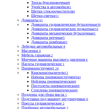
Тросы буксировочные
8
Удобства в автомобиле
1
Щетки стеклоочистителя
3
Щетки-сметки
11
Домкраты
61
Домкраты гидравлические бутылочные
36
Домкраты гидравлические подкатные
16
Домкраты механические бутылочные
1
Домкраты реечные
5
Домкраты ромбовые
3
Лебедки автомобильные
8
Масленки
0
Мебель гаражная
2
Моечные машины высокого давления
6
Насосы гидравлические
1
Пневмоинструмент
24
Краскораспылители
12
Наборы пневмоинструмента
3
Нейлеры пневматические
0
Пистолеты пневматические
6
Степлеры пневматические
0
Поддоны для сбора масла
1
Подставки под машину регулируемые
0
Прессы гидравлические
2
Пробники автомобильные
2