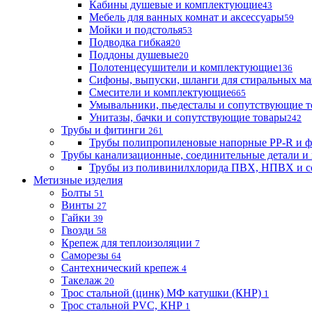
Кабины душевые и комплектующие
43
Мебель для ванных комнат и аксессуары
59
Мойки и подстолья
53
Подводка гибкая
20
Поддоны душевые
20
Полотенцесушители и комплектующие
136
Сифоны, выпуски, шланги для стиральных м
Смесители и комплектующие
665
Умывальники, пьедесталы и сопутствующие 
Унитазы, бачки и сопутствующие товары
242
Трубы и фитинги
261
Трубы полипропиленовые напорные PP-R и 
Трубы канализационные, соединительные детали и 
Трубы из поливинилхлорида ПВХ, НПВХ и с
Метизные изделия
Болты
51
Винты
27
Гайки
39
Гвозди
58
Крепеж для теплоизоляции
7
Саморезы
64
Сантехнический крепеж
4
Такелаж
20
Трос стальной (цинк) МФ катушки (КНР)
1
Трос стальной PVC, КНР
1