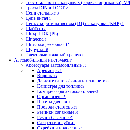
Трос стальной на катушках (горячая оцинковка), М
Тросы DIN и ГОСТ
2
Цепи стальные
3
Цепь витая
1
Цепь с коротким звеном (D1) на катушке (КНР)
1
Шайбы
17
Шнур ПВХ (РБ)
1
Шпалера
1
Шпилька резьбовая
15
Шурупы
18
Электромонтажный крепеж
6
Автомобильный инструмент
Аксессуары автомобильные
70
Ареометры
1
Воронки
3
Держатели телефонов и планшетов
2
Канистры для топлива
9
Компрессоры автомобильные
3
Органайзеры
5
Пакеты для шин
1
Провода стартовые
1
Резинки багажные
10
Ремни багажные
7
Салфетки и губки
1
Скребки и водосгоны
4