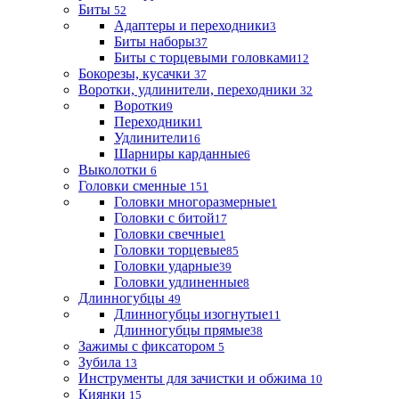
Биты
52
Адаптеры и переходники
3
Биты наборы
37
Биты с торцевыми головками
12
Бокорезы, кусачки
37
Воротки, удлинители, переходники
32
Воротки
9
Переходники
1
Удлинители
16
Шарниры карданные
6
Выколотки
6
Головки сменные
151
Головки многоразмерные
1
Головки с битой
17
Головки свечные
1
Головки торцевые
85
Головки ударные
39
Головки удлиненные
8
Длинногубцы
49
Длинногубцы изогнутые
11
Длинногубцы прямые
38
Зажимы с фиксатором
5
Зубила
13
Инструменты для зачистки и обжима
10
Киянки
15