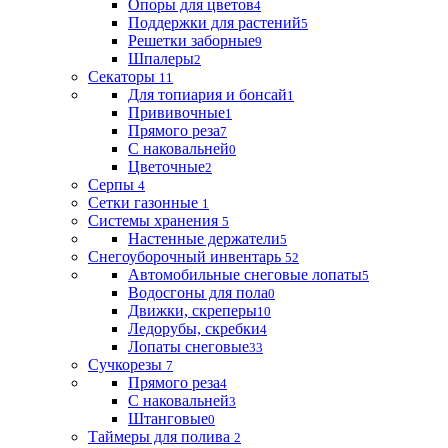
Опоры для цветов
4
Поддержки для растений
5
Решетки заборные
9
Шпалеры
2
Секаторы
11
Для топиария и бонсай
1
Прививочные
1
Прямого реза
7
С наковальней
0
Цветочные
2
Серпы
4
Сетки газонные
1
Системы хранения
5
Настенные держатели
5
Снегоуборочный инвентарь
52
Автомобильные снеговые лопаты
5
Водосгоны для пола
0
Движки, скреперы
10
Ледорубы, скребки
4
Лопаты снеговые
33
Сучкорезы
7
Прямого реза
4
С наковальней
3
Штанговые
0
Таймеры для полива
2