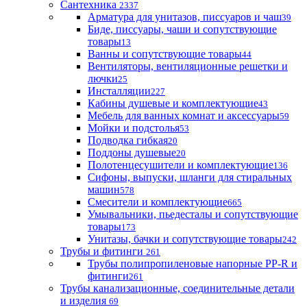
Сантехника
2337
Арматура для унитазов, писсуаров и чаш
39
Биде, писсуары, чаши и сопутствующие
товары
13
Ванны и сопутствующие товары
44
Вентиляторы, вентиляционные решетки и
лючки
25
Инсталляции
227
Кабины душевые и комплектующие
43
Мебель для ванных комнат и аксессуары
59
Мойки и подстолья
53
Подводка гибкая
20
Поддоны душевые
20
Полотенцесушители и комплектующие
136
Сифоны, выпуски, шланги для стиральных
машин
578
Смесители и комплектующие
665
Умывальники, пьедесталы и сопутствующие
товары
173
Унитазы, бачки и сопутствующие товары
242
Трубы и фитинги
261
Трубы полипропиленовые напорные PP-R и
фитинги
261
Трубы канализационные, соединительные детали
и изделия
69