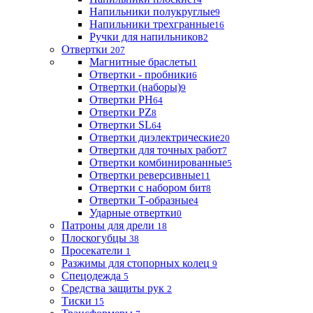
Напильники полукруглые
9
Напильники трехгранные
16
Ручки для напильников
2
Отвертки
207
Магнитные браслеты
1
Отвертки - пробники
6
Отвертки (наборы)
9
Отвертки PH
64
Отвертки PZ
8
Отвертки SL
64
Отвертки диэлектрические
20
Отвертки для точных работ
7
Отвертки комбинированные
5
Отвертки реверсивные
11
Отвертки с набором бит
8
Отвертки Т-образные
4
Ударные отвертки
0
Патроны для дрели
18
Плоскогубцы
38
Просекатели
1
Разжимы для стопорных колец
9
Спецодежда
5
Средства защиты рук
2
Тиски
15