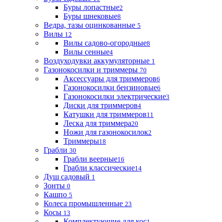
Буры лопастные
2
Буры шнековые
8
Ведра, тазы оцинкованные
5
Вилы
12
Вилы садово-огородные
8
Вилы сенные
4
Воздуходувки аккумуляторные
1
Газонокосилки и триммеры
70
Аксессуары для триммеров
6
Газонокосилки бензиновые
6
Газонокосилки электрические
3
Диски для триммеров
4
Катушки для триммеров
11
Леска для триммера
20
Ножи для газонокосилок
2
Триммеры
18
Грабли
30
Грабли веерные
16
Грабли классические
14
Душ садовый
1
Зонты
0
Кашпо
5
Колеса промышленные
23
Косы
13
Комплектующие для кос
1