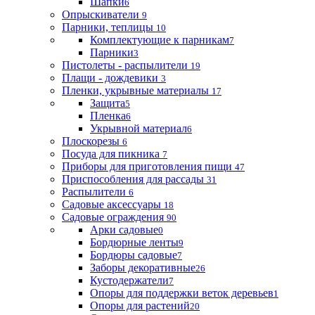
Шапки
6
Опрыскиватели
9
Парники, теплицы
10
Комплектующие к парникам
7
Парники
3
Пистолеты - распылители
19
Плащи - дождевики
3
Пленки, укрывные материалы
17
Защита
5
Пленка
6
Укрывной материал
6
Плоскорезы
6
Посуда для пикника
7
Приборы для приготовления пищи
47
Приспособления для рассады
31
Распылители
6
Садовые аксессуары
18
Садовые ограждения
90
Арки садовые
0
Бордюрные ленты
9
Бордюры садовые
7
Заборы декоративные
26
Кустодержатели
7
Опоры для поддержки веток деревьев
1
Опоры для растений
20