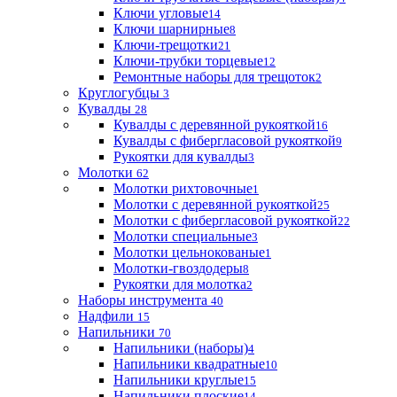
Ключи угловые
14
Ключи шарнирные
8
Ключи-трещотки
21
Ключи-трубки торцевые
12
Ремонтные наборы для трещоток
2
Круглогубцы
3
Кувалды
28
Кувалды с деревянной рукояткой
16
Кувалды с фибергласовой рукояткой
9
Рукоятки для кувалды
3
Молотки
62
Молотки рихтовочные
1
Молотки с деревянной рукояткой
25
Молотки с фибергласовой рукояткой
22
Молотки специальные
3
Молотки цельнокованые
1
Молотки-гвоздодеры
8
Рукоятки для молотка
2
Наборы инструмента
40
Надфили
15
Напильники
70
Напильники (наборы)
4
Напильники квадратные
10
Напильники круглые
15
Напильники плоские
14