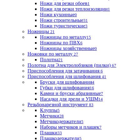
Ножи для резки обоев
1
Ножи для резки теплоизоляции
1
Ножи кухонные
0
Ножи строительные
31
Ножи туристические
3
Ножницы
21
Ножницы по металлу
15
Ножницы по ПВХ
6
Ножницы хозяйственные
0
Ножовки по металлу
27
Полотна
21
Полотна для Электролобзиков (пилки)
67
Приспособления для затачивания
6
Приспособления для шлифования
41
Бруски для шлифования
4
Губки для шлифования
16
Камни и бруски абразивные
7
Насадки для дрели и УШМ
14
Резьбонарезной инструмент
83
Клуппы
5
Метчики
28
Метчикодержатели
5
Наборы метчиков и плашек
7
Плашки
33
Плашкодержатели
5