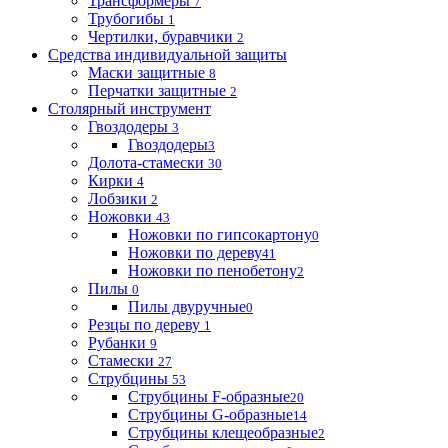
Трансформеры
7
Трубогибы
1
Чертилки, буравчики
2
Средства индивидуальной защиты
Маски защитные
8
Перчатки защитные
2
Столярный инструмент
Гвоздодеры
3
Гвоздодеры
3
Долота-стамески
30
Кирки
4
Лобзики
2
Ножовки
43
Ножовки по гипсокартону
0
Ножовки по дереву
41
Ножовки по пенобетону
2
Пилы
0
Пилы двуручные
0
Резцы по дереву
1
Рубанки
9
Стамески
27
Струбцины
53
Струбцины F-образные
20
Струбцины G-образные
14
Струбцины клещеобразные
2