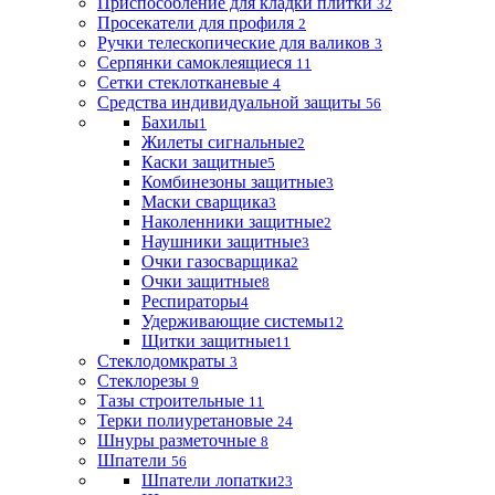
Приспособление для кладки плитки
32
Просекатели для профиля
2
Ручки телескопические для валиков
3
Серпянки самоклеящиеся
11
Сетки стеклотканевые
4
Средства индивидуальной защиты
56
Бахилы
1
Жилеты сигнальные
2
Каски защитные
5
Комбинезоны защитные
3
Маски сварщика
3
Наколенники защитные
2
Наушники защитные
3
Очки газосварщика
2
Очки защитные
8
Респираторы
4
Удерживающие системы
12
Щитки защитные
11
Стеклодомкраты
3
Стеклорезы
9
Тазы строительные
11
Терки полиуретановые
24
Шнуры разметочные
8
Шпатели
56
Шпатели лопатки
23