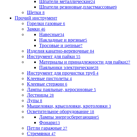
Шпатели металлические
24
Шпатели резиновые,пластмассовые
9
Щетки
8
Прочий инструмент
Горелки газовые
6
Замки
46
Навесные
34
Накладные и врезные
5
Тросовые и цепные
7
Изделия канатно-веревочные
84
Инструмент для пайки
55
Материалы и принадлежности для пайки
27
Паяльники электрические
28
Инструмент для прочистки труб
4
Клеевые пистолеты
4
Клеевые стержни
6
Лампы паяльные, керосиновые
5
Лестницы
28
Лупы
8
Мышеловки, крысоловки, кротоловки
3
Осветительное оборудование
18
Лампы энергосберегающие
5
Фонари
13
Петли гаражные
27
Стремянки
47