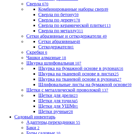
Сверла
670
Комбинированные наборы сверл
9
Сверла по бетону
59
Сверла по дереву
178
Сверла по керамической плитке
113
Сверла по металлу
311
Сетки абразивные и сеткодержатели
49
Сетки абразивные
48
Сеткодержатели
1
Скребки
6
Чашки алмазные
18
Шкурка шлифовальная
107
Шкурка на бумажной основе в рулонах
16
Шкурка на тканевой основе в листах
25
Шкурка на тканевой основе в рулонах
27
Шлифовальные листы на бумажной основе
39
Щетки с металлической проволокой
137
Щетки для дрели
23
Щетки для точила
5
Щетки для УШМ
81
Щетки ручные
28
Садовый инвентарь
Адаптеры,переходники
55
Баки
2
Буры садовые
10