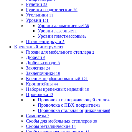
Рулетки
58
Рулетки геодезические
20
Угольники
11
Уровни
151
Уровни алюминиевые
138
Уровни лазерные
11
Уровни пластмассовые
2
Штангенциркули
5
Крепежный инструмент
Гвозди для мебельного степлера
2
Дюбели
6
Дюбель-гвозди
8
Заклепки
24
Заклепочники
19
Крепеж перфорированный
121
Кронштейны
44
Наборы крепежных изделий
18
Проволока
13
Проволока из нержавеющей стали
4
Проволока с ПВХ покрытием
3
Проволока стальная оцинкованная
6
Саморезы
7
Скобы для мебельных степлеров
39
Скобы металлические
14
Скобы электроустановочные
15