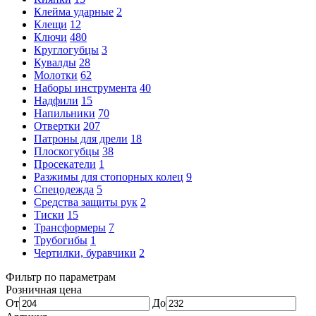
Клейма ударные
2
Клещи
12
Ключи
480
Круглогубцы
3
Кувалды
28
Молотки
62
Наборы инструмента
40
Надфили
15
Напильники
70
Отвертки
207
Патроны для дрели
18
Плоскогубцы
38
Просекатели
1
Разжимы для стопорных колец
9
Спецодежда
5
Средства защиты рук
2
Тиски
15
Трансформеры
7
Трубогибы
1
Чертилки, буравчики
2
Фильтр по параметрам
Розничная цена
От
До