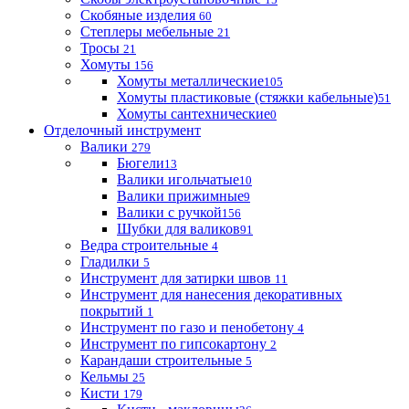
Скобяные изделия
60
Степлеры мебельные
21
Тросы
21
Хомуты
156
Хомуты металлические
105
Хомуты пластиковые (стяжки кабельные)
51
Хомуты сантехнические
0
Отделочный инструмент
Валики
279
Бюгели
13
Валики игольчатые
10
Валики прижимные
9
Валики с ручкой
156
Шубки для валиков
91
Ведра строительные
4
Гладилки
5
Инструмент для затирки швов
11
Инструмент для нанесения декоративных
покрытий
1
Инструмент по газо и пенобетону
4
Инструмент по гипсокартону
2
Карандаши строительные
5
Кельмы
25
Кисти
179