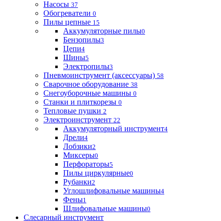
Насосы
37
Обогреватели
0
Пилы цепные
15
Аккумуляторные пилы
0
Бензопилы
3
Цепи
4
Шины
5
Электропилы
3
Пневмоинструмент (аксессуары)
58
Сварочное оборудование
38
Снегоуборочные машины
0
Станки и плиткорезы
0
Тепловые пушки
2
Электроинструмент
22
Аккумуляторный инструмент
4
Дрели
4
Лобзики
2
Миксеры
0
Перфораторы
5
Пилы циркулярные
0
Рубанки
2
Углошлифовальные машины
4
Фены
1
Шлифовальные машины
0
Слесарный инструмент