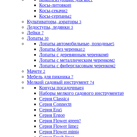
Косы-литовки
8
Косы-секачи
2
Косы-серпаны
2
Культиваторы, аэраторы
3
Ледоступы, ледянки
3
Лейки
7
Лопаты
30
Лопаты автомобильные, походные
5
Лопаты без черенка
12
Лопаты с деревянным черенком
9
Лопаты с металлическим черенком
2
Лопаты с фибергласовым черенком
2
Мачете
2
Мебель для пикника
7
Мелкий садовый инструмент
74
Конусы посадочные
4
Наборы мелкого садового инструмента
9
Серия Classic
4
Серия Connect
8
Серия Era
5
Серия Ergo
0
Серия Flower green
7
Серия Flower lime
2
Серия Flower mint
4