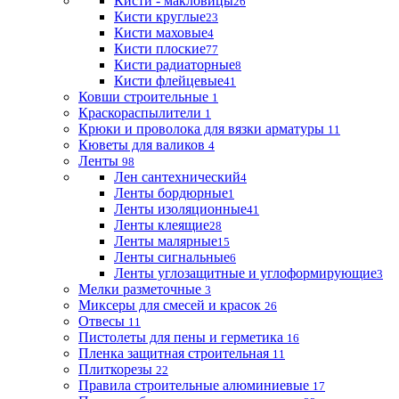
Кисти - макловицы
26
Кисти круглые
23
Кисти маховые
4
Кисти плоские
77
Кисти радиаторные
8
Кисти флейцевые
41
Ковши строительные
1
Краскораспылители
1
Крюки и проволока для вязки арматуры
11
Кюветы для валиков
4
Ленты
98
Лен сантехнический
4
Ленты бордюрные
1
Ленты изоляционные
41
Ленты клеящие
28
Ленты малярные
15
Ленты сигнальные
6
Ленты углозащитные и углоформирующие
3
Мелки разметочные
3
Миксеры для смесей и красок
26
Отвесы
11
Пистолеты для пены и герметика
16
Пленка защитная строительная
11
Плиткорезы
22
Правила строительные алюминиевые
17