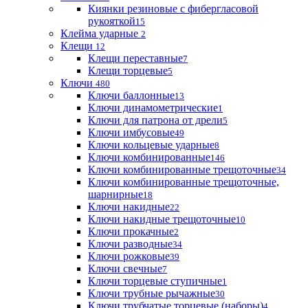
Киянки резиновые с фибергласовой
рукояткой
15
Клейма ударные
2
Клещи
12
Клещи переставные
7
Клещи торцевые
5
Ключи
480
Ключи баллонные
13
Ключи динамометрические
1
Ключи для патрона от дрели
5
Ключи имбусовые
49
Ключи кольцевые ударные
8
Ключи комбинированные
146
Ключи комбинированные трещоточные
34
Ключи комбинированные трещоточные,
шарнирные
18
Ключи накидные
22
Ключи накидные трещоточные
10
Ключи прокачные
2
Ключи разводные
34
Ключи рожковые
39
Ключи свечные
7
Ключи торцевые ступичные
1
Ключи трубные рычажные
30
Ключи трубчатые торцевые (наборы)
4