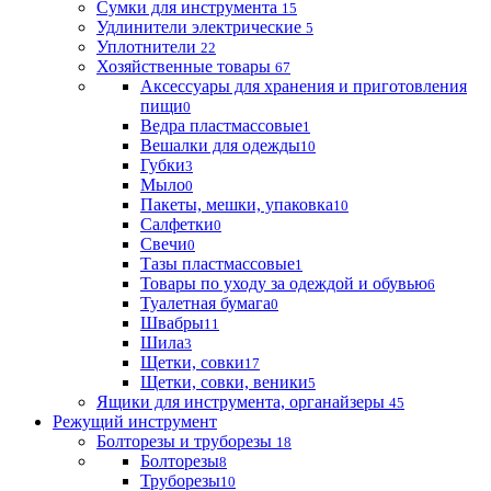
Сумки для инструмента
15
Удлинители электрические
5
Уплотнители
22
Хозяйственные товары
67
Аксессуары для хранения и приготовления
пищи
0
Ведра пластмассовые
1
Вешалки для одежды
10
Губки
3
Мыло
0
Пакеты, мешки, упаковка
10
Салфетки
0
Свечи
0
Тазы пластмассовые
1
Товары по уходу за одеждой и обувью
6
Туалетная бумага
0
Швабры
11
Шила
3
Щетки, совки
17
Щетки, совки, веники
5
Ящики для инструмента, органайзеры
45
Режущий инструмент
Болторезы и труборезы
18
Болторезы
8
Труборезы
10