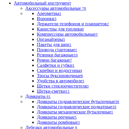
Автомобильный инструмент
Аксессуары автомобильные
70
Ареометры
1
Воронки
3
Держатели телефонов и планшетов
2
Канистры для топлива
9
Компрессоры автомобильные
3
Органайзеры
5
Пакеты для шин
1
Провода стартовые
1
Резинки багажные
10
Ремни багажные
7
Салфетки и губки
1
Скребки и водосгоны
4
Тросы буксировочные
8
Удобства в автомобиле
1
Щетки стеклоочистителя
3
Щетки-сметки
11
Домкраты
61
Домкраты гидравлические бутылочные
36
Домкраты гидравлические подкатные
16
Домкраты механические бутылочные
1
Домкраты реечные
5
Домкраты ромбовые
3
Лебедки автомобильные
8