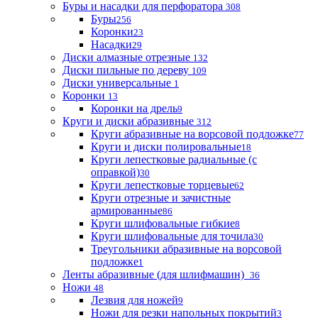
Буры и насадки для перфоратора
308
Буры
256
Коронки
23
Насадки
29
Диски алмазные отрезные
132
Диски пильные по дереву
109
Диски универсальные
1
Коронки
13
Коронки на дрель
9
Круги и диски абразивные
312
Круги абразивные на ворсовой подложке
77
Круги и диски полировальные
18
Круги лепестковые радиальные (с
оправкой)
30
Круги лепестковые торцевые
62
Круги отрезные и зачистные
армированные
86
Круги шлифовальные гибкие
8
Круги шлифовальные для точила
30
Треугольники абразивные на ворсовой
подложке
1
Ленты абразивные (для шлифмашин)
36
Ножи
48
Лезвия для ножей
9
Ножи для резки напольных покрытий
3