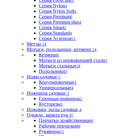
Серия Fresh line
3
Серия Nylon
3
Серия Nylon Soft
4
Серия Premium
0
Серия Premium plus
4
Серия Smart
2
Серия Standard
4
Серия Агроном
11
Метлы
14
Мотыги, полольники, кетмени
24
Кетмени
0
Мотыги из нержавеющей стали
3
Мотыги стальные
18
Полольники
3
Ножи садовые
5
Копулировочные
1
Универсальные
4
Ножницы садовые
3
Газонные ножницы
2
Кусторезы
1
Ножовки, пилы садовые
4
Одежда, защита рук
97
Перчатки хозяйственные
0
Рабочие перчатки
80
Рукавицы
11