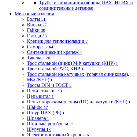
Трубы из поливинилхлорида ПВХ, НПВХ и
соединительные детали
69
Метизные изделия
Болты
51
Винты
27
Гайки
39
Гвозди
58
Крепеж для теплоизоляции
7
Саморезы
64
Сантехнический крепеж
4
Такелаж
20
Трос стальной (цинк) МФ катушки (КНР)
1
Трос стальной PVC, КНР
1
Трос стальной на катушках (горячая оцинковка),
МФ (КНР)
1
Тросы DIN и ГОСТ
2
Цепи стальные
3
Цепь витая
1
Цепь с коротким звеном (D1) на катушке (КНР)
1
Шайбы
17
Шнур ПВХ (РБ)
1
Шпалера
1
Шпилька резьбовая
15
Шурупы
18
Электромонтажный крепеж
6