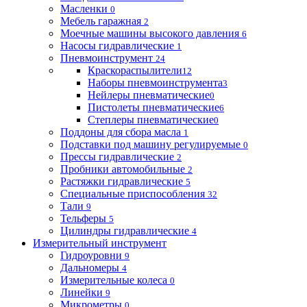
Масленки
0
Мебель гаражная
2
Моечные машины высокого давления
6
Насосы гидравлические
1
Пневмоинструмент
24
Краскораспылители
12
Наборы пневмоинструмента
3
Нейлеры пневматические
0
Пистолеты пневматические
6
Степлеры пневматические
0
Поддоны для сбора масла
1
Подставки под машину регулируемые
0
Прессы гидравлические
2
Пробники автомобильные
2
Растяжки гидравлические
5
Специальные приспособления
32
Тали
9
Тельферы
5
Цилиндры гидравлические
4
Измерительный инструмент
Гидроуровни
9
Дальномеры
4
Измерительные колеса
0
Линейки
9
Микрометры
0