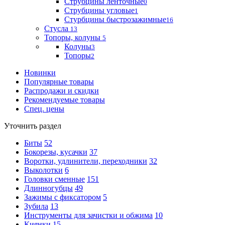
Струбцины ленточные
0
Струбцины угловые
1
Стурбцины быстрозажимные
16
Стусла
13
Топоры, колуны
5
Колуны
3
Топоры
2
Новинки
Популярные товары
Распродажи и скидки
Рекомендуемые товары
Спец. цены
Уточнить раздел
Биты
52
Бокорезы, кусачки
37
Воротки, удлинители, переходники
32
Выколотки
6
Головки сменные
151
Длинногубцы
49
Зажимы с фиксатором
5
Зубила
13
Инструменты для зачистки и обжима
10
Киянки
15