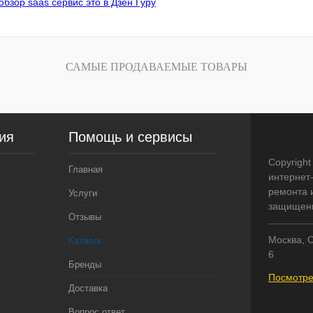
обзор saas сервис это в Дзен Гуру
САМЫЕ ПРОДАВАЕМЫЕ ТОВАРЫ
ия
Помощь и сервисы
Copyright
Главная
интернет
ремонта и
Услуги
защищен
Отзывы
Москва, С
Каталог
6
Бренды
Посмотре
Доставка
Вопрос ответ