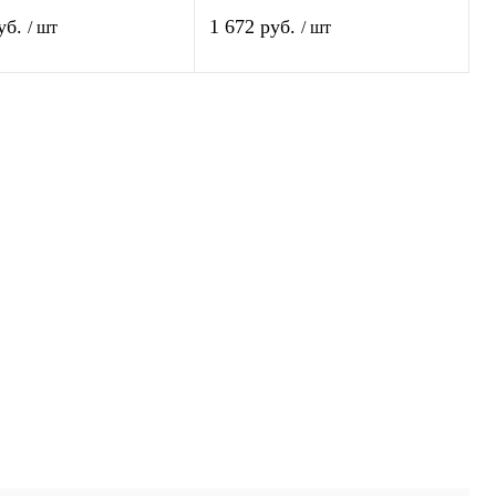
диодов Stern
аккумуляторный, 1+ 15 Led Stern
уб.
1 672 руб.
/ шт
/ шт
В корзину
В корзину
 1 клик
Сравнение
Купить в 1 клик
Сравнение
нное
Под заказ
В избранное
Под заказ