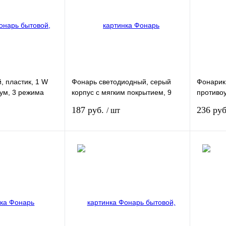
, пластик, 1 W
Фонарь светодиодный, серый
Фонарик
зум, 3 режима
корпус с мягким покрытием, 9
противо
, 3 х ААА Stern
Led, 3хААА Denzel
влагоза
187 руб.
236 ру
/ шт
2 х LR20
В корзину
В корзину
Сравнение
Купить в 1 клик
Сравнение
Купить в
Под заказ
В избранное
Под заказ
В избра