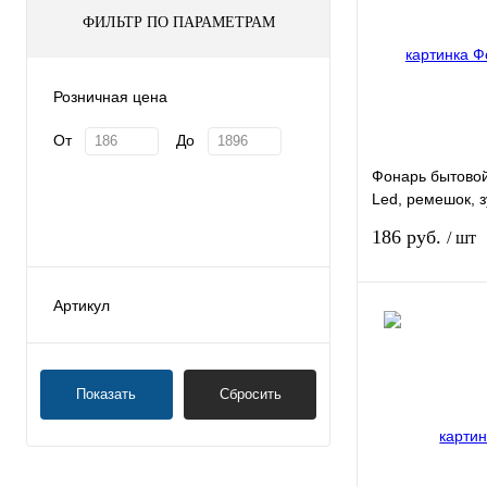
ФИЛЬТР ПО ПАРАМЕТРАМ
Розничная цена
От
До
Фонарь бытовой
Led, ремешок, 
100%-50%-строб
186 руб.
/ шт
Артикул
90520
90521
Купить в 1 клик
Показать
Сбросить
90524
В избранное
90530
90532