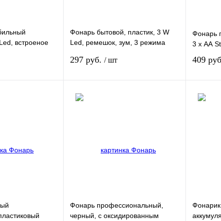
бильный
Фонарь бытовой, пластик, 3 W
Фонарь п
Led, встроеное
Led, ремешок, зум, 3 режима
3 х АА S
, 3 режима: 100-
100%-50%-строб, 3 х ААА Stern
297 руб.
409 ру
/ шт
АА Stern
В корзину
В корзину
Сравнение
Купить в 1 клик
Сравнение
Купить в
Под заказ
В избранное
Под заказ
В избра
вый
Фонарь профессиональный,
Фонарик
пластиковый
черный, с оксидированным
аккумуля