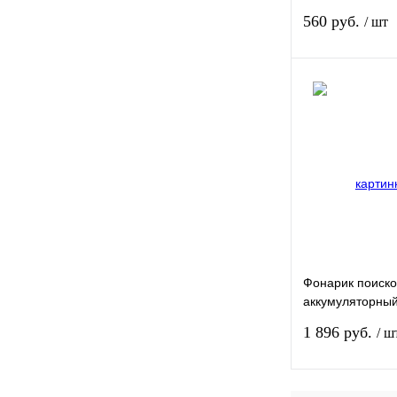
корпус, 30 час
560 руб.
/ шт
работы, 12Led, 
Купить в 1 клик
В избранное
Фонарик поиско
аккумуляторный
Stern
1 896 руб.
/ ш