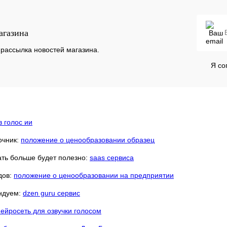
В корзину
агазина
Сравнение
Под заказ
рассылка новостей магазина.
Я со
в голос ии
очник:
положение о ценообразовании образец
нать больше будет полезно:
saas сервиса
дов:
положение о ценообразовании на предприятии
ндуем:
dzen guru сервис
нейросеть для озвучки голосом