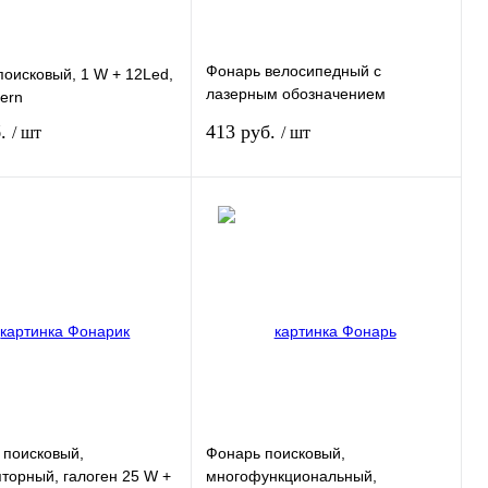
Фонарь велосипедный с
оисковый, 1 W + 12Led,
лазерным обозначением
tern
габаритов, 5 Led + 2 лазера,
б.
413 руб.
/ шт
/ шт
2хААА Stern
В корзину
В корзину
 1 клик
Сравнение
Купить в 1 клик
Сравнение
нное
Под заказ
В избранное
Под заказ
 поисковый,
Фонарь поисковый,
торный, галоген 25 W +
многофункциональный,