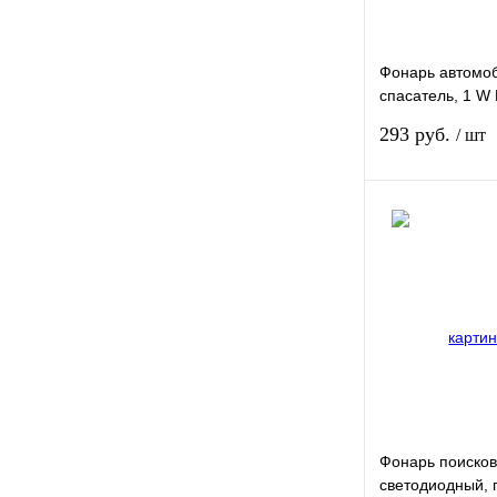
Показать ещё 8
Фонарь автомо
спасатель, 1 W 
лезвие, молоток
293 руб.
/ шт
50-строб, 3 х А
Купить в 1 клик
В избранное
Фонарь поиско
светодиодный, 