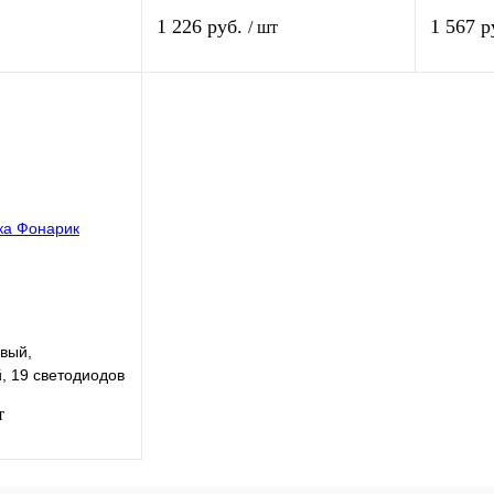
ов непрерывной
покрытием, CREEТ6 Led, 600
11 свето
1 226 руб.
1 567 р
/ шт
4 х LR20 Stern
Лм, 300 м, 3ч, 100-50-5%-строб-
СоС, 6АА Stern
В корзину
В корзину
Сравнение
Купить в 1 клик
Сравнение
Купить в
Под заказ
В избранное
Под заказ
В избра
вый,
, 19 светодиодов
т