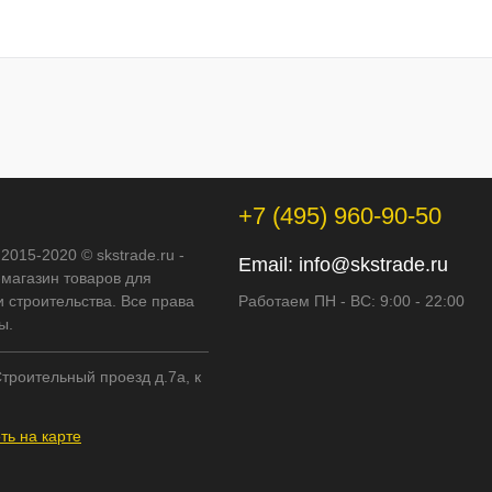
+7 (495) 960-90-50
 2015-2020 © skstrade.ru -
Email:
info@skstrade.ru
-магазин товаров для
 строительства. Все права
Работаем ПН - ВС: 9:00 - 22:00
ы.
троительный проезд д.7а, к
ть на карте