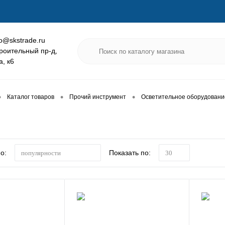
fo@skstrade.ru
роительный пр-д,
а, к6
•
•
•
Каталог товаров
Прочий инструмент
Осветительное оборудовани
о:
Показать по:
популярности
30