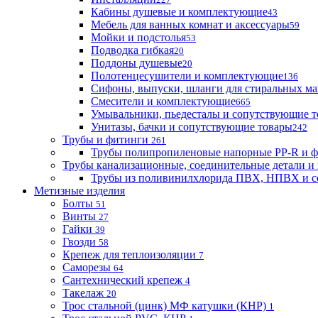
Кабины душевые и комплектующие
43
Мебель для ванных комнат и аксессуары
59
Мойки и подстолья
53
Подводка гибкая
20
Поддоны душевые
20
Полотенцесушители и комплектующие
136
Сифоны, выпуски, шланги для стиральных м
Смесители и комплектующие
665
Умывальники, пьедесталы и сопутствующие 
Унитазы, бачки и сопутствующие товары
242
Трубы и фитинги
261
Трубы полипропиленовые напорные PP-R и 
Трубы канализационные, соединительные детали и 
Трубы из поливинилхлорида ПВХ, НПВХ и с
Метизные изделия
Болты
51
Винты
27
Гайки
39
Гвозди
58
Крепеж для теплоизоляции
7
Саморезы
64
Сантехнический крепеж
4
Такелаж
20
Трос стальной (цинк) МФ катушки (КНР)
1