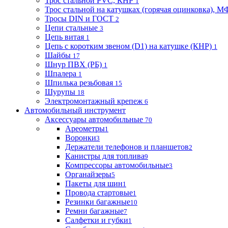
Трос стальной PVC, КНР
1
Трос стальной на катушках (горячая оцинковка), М
Тросы DIN и ГОСТ
2
Цепи стальные
3
Цепь витая
1
Цепь с коротким звеном (D1) на катушке (КНР)
1
Шайбы
17
Шнур ПВХ (РБ)
1
Шпалера
1
Шпилька резьбовая
15
Шурупы
18
Электромонтажный крепеж
6
Автомобильный инструмент
Аксессуары автомобильные
70
Ареометры
1
Воронки
3
Держатели телефонов и планшетов
2
Канистры для топлива
9
Компрессоры автомобильные
3
Органайзеры
5
Пакеты для шин
1
Провода стартовые
1
Резинки багажные
10
Ремни багажные
7
Салфетки и губки
1