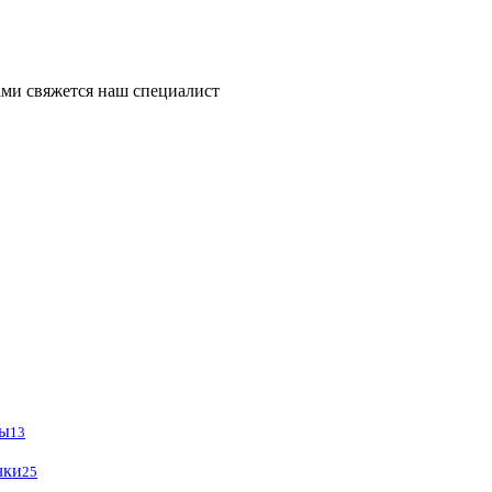
ми свяжется наш специалист
ры
13
чки
25