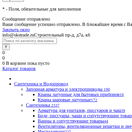
*
- Поля, обязательные для заполнения
Сообщение отправлено
Ваше сообщение успешно отправлено. В ближайшее время с Ва
Закрыть окно
info@skstrade.ru
Строительный пр-д, д7а, к6
0
0
0
В корзине
пока пусто
Каталог товаров
Сантехника и Водопровод
Запорная арматура и электроприводы
190
Краны латунные для бытовых приборов
18
Краны шаровые латунные
172
Сантехника
2337
Арматура для унитазов, писсуаров и чаш
39
Биде, писсуары, чаши и сопутствующие това
Ванны и сопутствующие товары
44
Вентиляторы, вентиляционные решетки и лю
Инсталляции
227