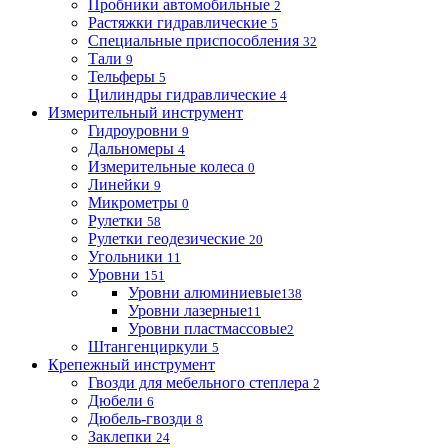
Пробники автомобильные
2
Растяжки гидравлические
5
Специальные приспособления
32
Тали
9
Тельферы
5
Цилиндры гидравлические
4
Измерительный инструмент
Гидроуровни
9
Дальномеры
4
Измерительные колеса
0
Линейки
9
Микрометры
0
Рулетки
58
Рулетки геодезические
20
Угольники
11
Уровни
151
Уровни алюминиевые
138
Уровни лазерные
11
Уровни пластмассовые
2
Штангенциркули
5
Крепежный инструмент
Гвозди для мебельного степлера
2
Дюбели
6
Дюбель-гвозди
8
Заклепки
24