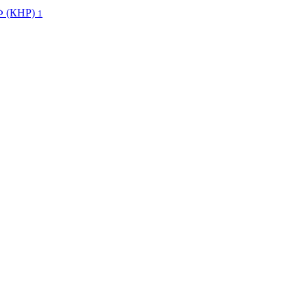
Ф (КНР)
1