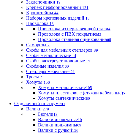
Заклепочники
19
Крепеж перфорированный
121
Кронштейны
44
Наборы крепежных изделий
18
Проволока
13
Проволока из нержавеющей стали
4
Проволока с ПВХ покрытием
3
Проволока стальная оцинкованная
6
Саморезы
7
Скобы для мебельных степлеров
39
Скобы металлические
14
Скобы электроустановочные
15
Скобяные изделия
60
Степлеры мебельные
21
Тросы
21
Хомуты
156
Хомуты металлические
105
Хомуты пластиковые (стяжки кабельные)
51
Хомуты сантехнические
0
Отделочный инструмент
Валики
279
Бюгели
13
Валики игольчатые
10
Валики прижимные
9
Валики с ручкой
156