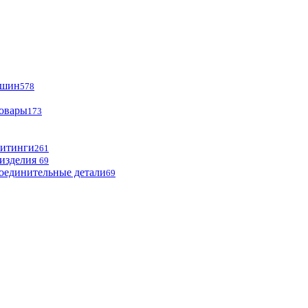
ашин
578
товары
173
фитинги
261
изделия
69
оединительные детали
69