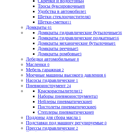
Скребки и водосгоны
4
Тросы буксировочные
8
Удобства в автомобиле
1
Щетки стеклоочистителя
3
Щетки-сметки
11
Домкраты
61
Домкраты гидравлические бутылочные
36
Домкраты гидравлические подкатные
16
Домкраты механические бутылочные
1
Домкраты реечные
5
Домкраты ромбовые
3
Лебедки автомобильные
8
Масленки
0
Мебель гаражная
2
Моечные машины высокого давления
6
Насосы гидравлические
1
Пневмоинструмент
24
Краскораспылители
12
Наборы пневмоинструмента
3
Нейлеры пневматические
0
Пистолеты пневматические
6
Степлеры пневматические
0
Поддоны для сбора масла
1
Подставки под машину регулируемые
0
Прессы гидравлические
2