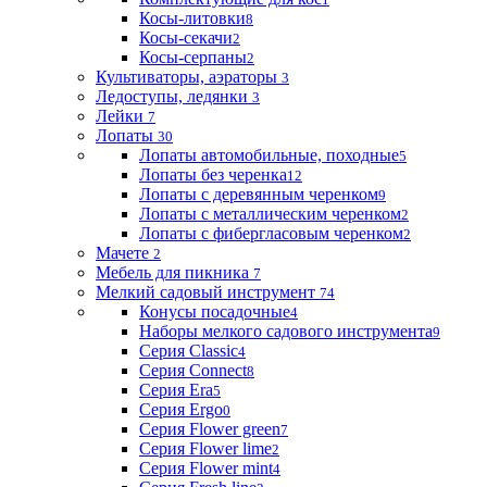
Косы-литовки
8
Косы-секачи
2
Косы-серпаны
2
Культиваторы, аэраторы
3
Ледоступы, ледянки
3
Лейки
7
Лопаты
30
Лопаты автомобильные, походные
5
Лопаты без черенка
12
Лопаты с деревянным черенком
9
Лопаты с металлическим черенком
2
Лопаты с фибергласовым черенком
2
Мачете
2
Мебель для пикника
7
Мелкий садовый инструмент
74
Конусы посадочные
4
Наборы мелкого садового инструмента
9
Серия Classic
4
Серия Connect
8
Серия Era
5
Серия Ergo
0
Серия Flower green
7
Серия Flower lime
2
Серия Flower mint
4