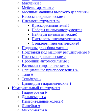
Масленки
0
Мебель гаражная
2
Моечные машины высокого давления
6
Насосы гидравлические
1
Пневмоинструмент
24
Краскораспылители
12
Наборы пневмоинструмента
3
Нейлеры пневматические
0
Пистолеты пневматические
6
Степлеры пневматические
0
Поддоны для сбора масла
1
Подставки под машину регулируемые
0
Прессы гидравлические
2
Пробники автомобильные
2
Растяжки гидравлические
5
Специальные приспособления
32
Тали
9
Тельферы
5
Цилиндры гидравлические
4
Измерительный инструмент
Гидроуровни
9
Дальномеры
4
Измерительные колеса
0
Линейки
9
Микрометры
0