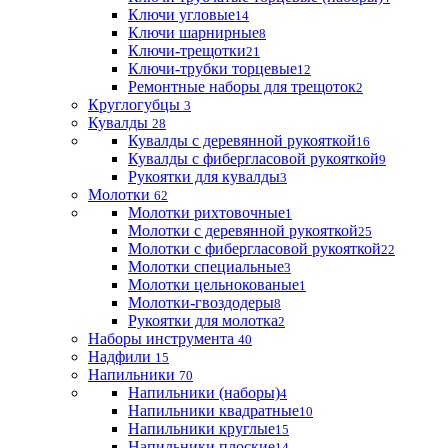
Ключи угловые
14
Ключи шарнирные
8
Ключи-трещотки
21
Ключи-трубки торцевые
12
Ремонтные наборы для трещоток
2
Круглогубцы
3
Кувалды
28
Кувалды с деревянной рукояткой
16
Кувалды с фибергласовой рукояткой
9
Рукоятки для кувалды
3
Молотки
62
Молотки рихтовочные
1
Молотки с деревянной рукояткой
25
Молотки с фибергласовой рукояткой
22
Молотки специальные
3
Молотки цельнокованые
1
Молотки-гвоздодеры
8
Рукоятки для молотка
2
Наборы инструмента
40
Надфили
15
Напильники
70
Напильники (наборы)
4
Напильники квадратные
10
Напильники круглые
15
Напильники плоские
14