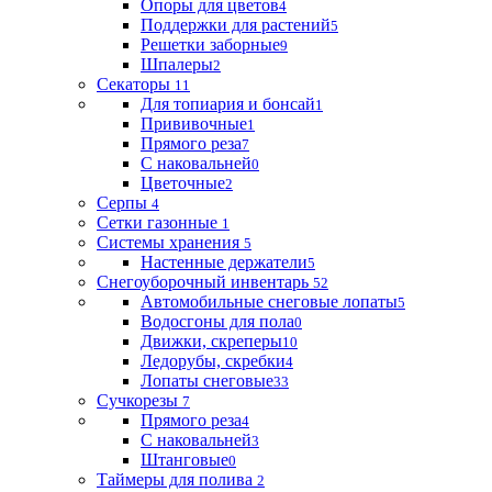
Опоры для цветов
4
Поддержки для растений
5
Решетки заборные
9
Шпалеры
2
Секаторы
11
Для топиария и бонсай
1
Прививочные
1
Прямого реза
7
С наковальней
0
Цветочные
2
Серпы
4
Сетки газонные
1
Системы хранения
5
Настенные держатели
5
Снегоуборочный инвентарь
52
Автомобильные снеговые лопаты
5
Водосгоны для пола
0
Движки, скреперы
10
Ледорубы, скребки
4
Лопаты снеговые
33
Сучкорезы
7
Прямого реза
4
С наковальней
3
Штанговые
0
Таймеры для полива
2