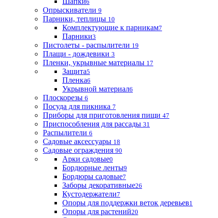
Шапки
6
Опрыскиватели
9
Парники, теплицы
10
Комплектующие к парникам
7
Парники
3
Пистолеты - распылители
19
Плащи - дождевики
3
Пленки, укрывные материалы
17
Защита
5
Пленка
6
Укрывной материал
6
Плоскорезы
6
Посуда для пикника
7
Приборы для приготовления пищи
47
Приспособления для рассады
31
Распылители
6
Садовые аксессуары
18
Садовые ограждения
90
Арки садовые
0
Бордюрные ленты
9
Бордюры садовые
7
Заборы декоративные
26
Кустодержатели
7
Опоры для поддержки веток деревьев
1
Опоры для растений
20