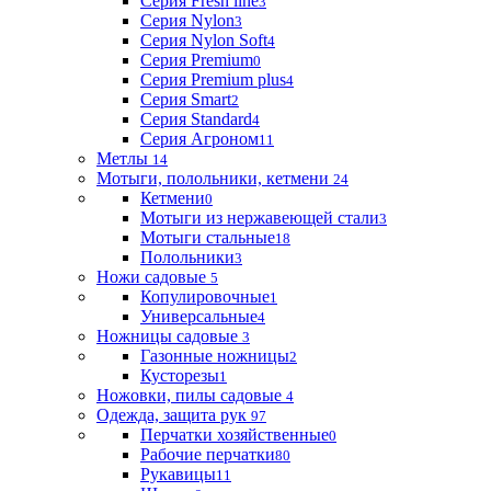
Серия Fresh line
3
Серия Nylon
3
Серия Nylon Soft
4
Серия Premium
0
Серия Premium plus
4
Серия Smart
2
Серия Standard
4
Серия Агроном
11
Метлы
14
Мотыги, полольники, кетмени
24
Кетмени
0
Мотыги из нержавеющей стали
3
Мотыги стальные
18
Полольники
3
Ножи садовые
5
Копулировочные
1
Универсальные
4
Ножницы садовые
3
Газонные ножницы
2
Кусторезы
1
Ножовки, пилы садовые
4
Одежда, защита рук
97
Перчатки хозяйственные
0
Рабочие перчатки
80
Рукавицы
11