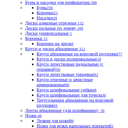
Буры и насадки для перфоратора
308
Буры
256
Коронки
23
Насадки
29
Диски алмазные отрезные
132
Диски пильные по дереву
109
Диски универсальные
1
Коронки
13
Коронки на дрель
9
Круги и диски абразивные
312
Круги абразивные на ворсовой подложке
77
Круги и диски полировальные
18
Круги лепестковые радиальные (с
оправкой)
30
Круги лепестковые торцевые
62
Круги отрезные и зачистные
армированные
86
Круги шлифовальные гибкие
8
Круги шлифовальные для точила
30
Треугольники абразивные на ворсовой
подложке
1
Ленты абразивные (для шлифмашин)
36
Ножи
48
Лезвия для ножей
9
Ножи для резки напольных покрытий
3