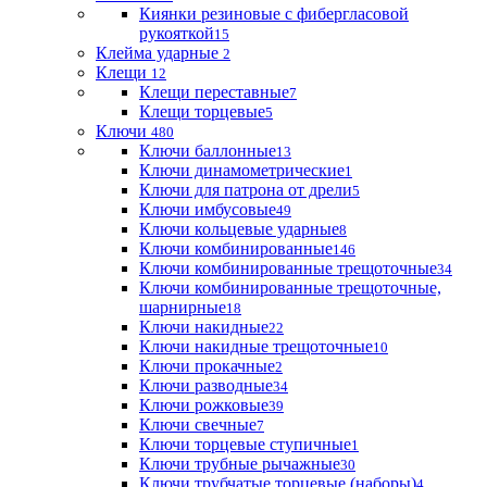
Киянки резиновые с фибергласовой
рукояткой
15
Клейма ударные
2
Клещи
12
Клещи переставные
7
Клещи торцевые
5
Ключи
480
Ключи баллонные
13
Ключи динамометрические
1
Ключи для патрона от дрели
5
Ключи имбусовые
49
Ключи кольцевые ударные
8
Ключи комбинированные
146
Ключи комбинированные трещоточные
34
Ключи комбинированные трещоточные,
шарнирные
18
Ключи накидные
22
Ключи накидные трещоточные
10
Ключи прокачные
2
Ключи разводные
34
Ключи рожковые
39
Ключи свечные
7
Ключи торцевые ступичные
1
Ключи трубные рычажные
30
Ключи трубчатые торцевые (наборы)
4