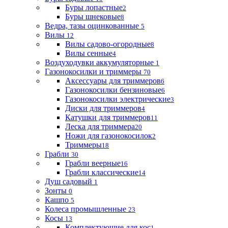
Буры лопастные
2
Буры шнековые
8
Ведра, тазы оцинкованные
5
Вилы
12
Вилы садово-огородные
8
Вилы сенные
4
Воздуходувки аккумуляторные
1
Газонокосилки и триммеры
70
Аксессуары для триммеров
6
Газонокосилки бензиновые
6
Газонокосилки электрические
3
Диски для триммеров
4
Катушки для триммеров
11
Леска для триммера
20
Ножи для газонокосилок
2
Триммеры
18
Грабли
30
Грабли веерные
16
Грабли классические
14
Душ садовый
1
Зонты
0
Кашпо
5
Колеса промышленные
23
Косы
13
Комплектующие для кос
1