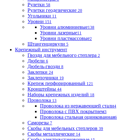
Рулетки
58
Рулетки геодезические
20
Угольники
11
Уровни
151
Уровни алюминиевые
138
Уровни лазерные
11
Уровни пластмассовые
2
Штангенциркули
5
Крепежный инструмент
Гвозди для мебельного степлера
2
Дюбели
6
Дюбель-гвозди
8
Заклепки
24
Заклепочники
19
Крепеж перфорированный
121
Кронштейны
44
Наборы крепежных изделий
18
Проволока
13
Проволока из нержавеющей стали
4
Проволока с ПВХ покрытием
3
Проволока стальная оцинкованная
6
Саморезы
7
Скобы для мебельных степлеров
39
Скобы металлические
14
Скобы электроустановочные
15