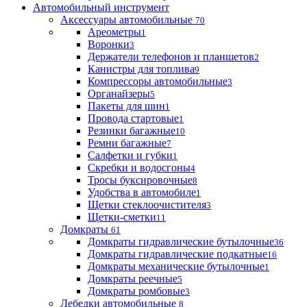
Автомобильный инструмент
Аксессуары автомобильные
70
Ареометры
1
Воронки
3
Держатели телефонов и планшетов
2
Канистры для топлива
9
Компрессоры автомобильные
3
Органайзеры
5
Пакеты для шин
1
Провода стартовые
1
Резинки багажные
10
Ремни багажные
7
Салфетки и губки
1
Скребки и водосгоны
4
Тросы буксировочные
8
Удобства в автомобиле
1
Щетки стеклоочистителя
3
Щетки-сметки
11
Домкраты
61
Домкраты гидравлические бутылочные
36
Домкраты гидравлические подкатные
16
Домкраты механические бутылочные
1
Домкраты реечные
5
Домкраты ромбовые
3
Лебедки автомобильные
8