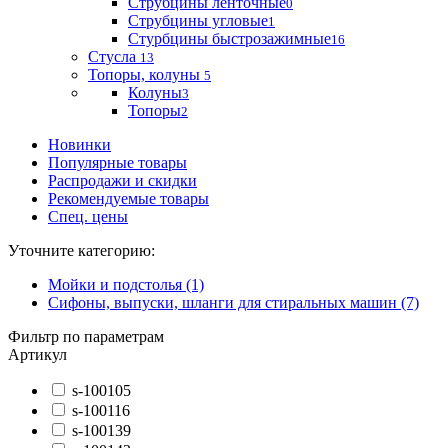
Струбцины ленточные
0
Струбцины угловые
1
Стурбцины быстрозажимные
16
Стусла
13
Топоры, колуны
5
Колуны
3
Топоры
2
Новинки
Популярные товары
Распродажи и скидки
Рекомендуемые товары
Спец. цены
Уточните категорию:
Мойки и подстолья (1)
Сифоны, выпуски, шланги для стиральных машин (7)
Фильтр по параметрам
Артикул
s-100105
s-100116
s-100139