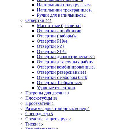
Напильники полукруглые
9
Напильники трехгранные
16
Ручки для напильников
2
Отвертки
207
Магнитные браслеты
1
Отвертки - пробники
6
Отвертки (наборы)
9
Отвертки PH
64
Отвертки PZ
8
Отвертки SL
64
Отвертки диэлектрические
20
Отвертки для точных работ
7
Отвертки комбинированные
5
Отвертки реверсивные
11
Отвертки с набором бит
8
Отвертки Т-образные
4
Ударные отвертки
0
Патроны для дрели
18
Плоскогубцы
38
Просекатели
1
Разжимы для стопорных колец
9
Спецодежда
5
Средства защиты рук
2
Тиски
15