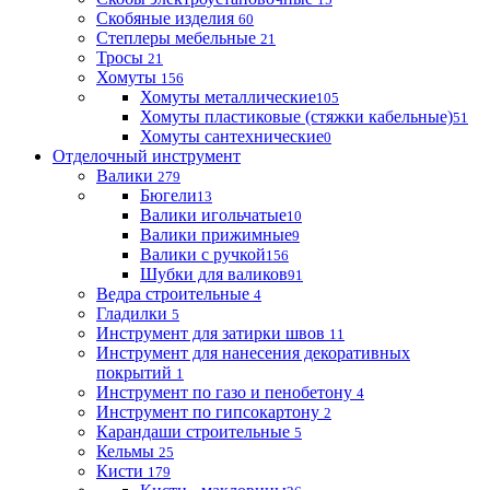
Скобяные изделия
60
Степлеры мебельные
21
Тросы
21
Хомуты
156
Хомуты металлические
105
Хомуты пластиковые (стяжки кабельные)
51
Хомуты сантехнические
0
Отделочный инструмент
Валики
279
Бюгели
13
Валики игольчатые
10
Валики прижимные
9
Валики с ручкой
156
Шубки для валиков
91
Ведра строительные
4
Гладилки
5
Инструмент для затирки швов
11
Инструмент для нанесения декоративных
покрытий
1
Инструмент по газо и пенобетону
4
Инструмент по гипсокартону
2
Карандаши строительные
5
Кельмы
25
Кисти
179