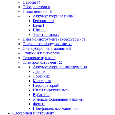
Насосы
37
Обогреватели
0
Пилы цепные
15
Аккумуляторные пилы
0
Бензопилы
3
Цепи
4
Шины
5
Электропилы
3
Пневмоинструмент (аксессуары)
58
Сварочное оборудование
38
Снегоуборочные машины
0
Станки и плиткорезы
0
Тепловые пушки
2
Электроинструмент
22
Аккумуляторный инструмент
4
Дрели
4
Лобзики
2
Миксеры
0
Перфораторы
5
Пилы циркулярные
0
Рубанки
2
Углошлифовальные машины
4
Фены
1
Шлифовальные машины
0
Слесарный инструмент