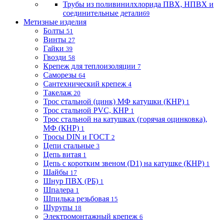
Трубы из поливинилхлорида ПВХ, НПВХ и
соединительные детали
69
Метизные изделия
Болты
51
Винты
27
Гайки
39
Гвозди
58
Крепеж для теплоизоляции
7
Саморезы
64
Сантехнический крепеж
4
Такелаж
20
Трос стальной (цинк) МФ катушки (КНР)
1
Трос стальной PVC, КНР
1
Трос стальной на катушках (горячая оцинковка),
МФ (КНР)
1
Тросы DIN и ГОСТ
2
Цепи стальные
3
Цепь витая
1
Цепь с коротким звеном (D1) на катушке (КНР)
1
Шайбы
17
Шнур ПВХ (РБ)
1
Шпалера
1
Шпилька резьбовая
15
Шурупы
18
Электромонтажный крепеж
6