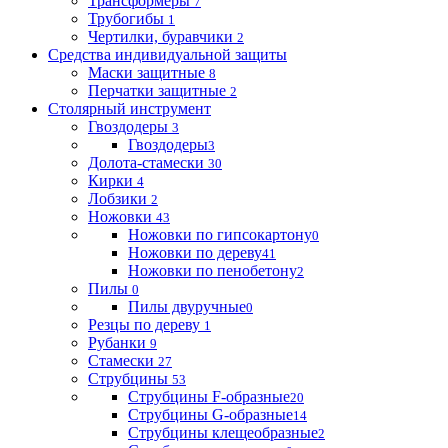
Трансформеры
7
Трубогибы
1
Чертилки, буравчики
2
Средства индивидуальной защиты
Маски защитные
8
Перчатки защитные
2
Столярный инструмент
Гвоздодеры
3
Гвоздодеры
3
Долота-стамески
30
Кирки
4
Лобзики
2
Ножовки
43
Ножовки по гипсокартону
0
Ножовки по дереву
41
Ножовки по пенобетону
2
Пилы
0
Пилы двуручные
0
Резцы по дереву
1
Рубанки
9
Стамески
27
Струбцины
53
Струбцины F-образные
20
Струбцины G-образные
14
Струбцины клещеобразные
2