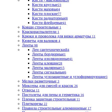
Кисти - макловицы
26
Кисти круглые
23
Кисти маховые
4
Кисти плоские
77
Кисти радиаторные
8
Кисти флейцевые
41
Ковши строительные
1
Краскораспылители
1
Крюки и проволока для вязки арматуры
11
Кюветы для валиков
4
Ленты
98
Лен сантехнический
4
Ленты бордюрные
1
Ленты изоляционные
41
Ленты клеящие
28
Ленты малярные
15
Ленты сигнальные
6
Ленты углозащитные и углоформирующие
3
Мелки разметочные
3
Миксеры для смесей и красок
26
Отвесы
11
Пистолеты для пены и герметика
16
Пленка защитная строительная
11
Плиткорезы
22
Правила строительные алюминиевые
17