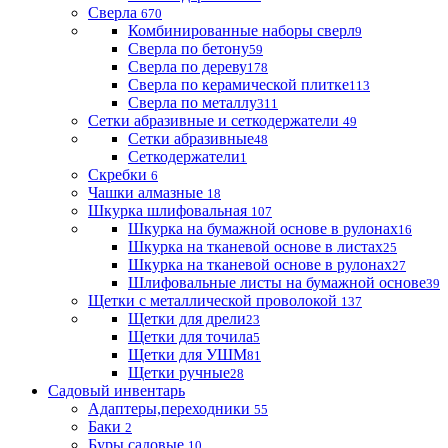
Сверла
670
Комбинированные наборы сверл
9
Сверла по бетону
59
Сверла по дереву
178
Сверла по керамической плитке
113
Сверла по металлу
311
Сетки абразивные и сеткодержатели
49
Сетки абразивные
48
Сеткодержатели
1
Скребки
6
Чашки алмазные
18
Шкурка шлифовальная
107
Шкурка на бумажной основе в рулонах
16
Шкурка на тканевой основе в листах
25
Шкурка на тканевой основе в рулонах
27
Шлифовальные листы на бумажной основе
39
Щетки с металлической проволокой
137
Щетки для дрели
23
Щетки для точила
5
Щетки для УШМ
81
Щетки ручные
28
Садовый инвентарь
Адаптеры,переходники
55
Баки
2
Буры садовые
10