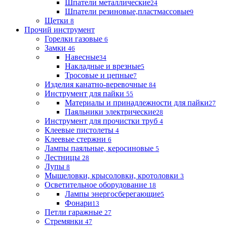
Шпатели металлические
24
Шпатели резиновые,пластмассовые
9
Щетки
8
Прочий инструмент
Горелки газовые
6
Замки
46
Навесные
34
Накладные и врезные
5
Тросовые и цепные
7
Изделия канатно-веревочные
84
Инструмент для пайки
55
Материалы и принадлежности для пайки
27
Паяльники электрические
28
Инструмент для прочистки труб
4
Клеевые пистолеты
4
Клеевые стержни
6
Лампы паяльные, керосиновые
5
Лестницы
28
Лупы
8
Мышеловки, крысоловки, кротоловки
3
Осветительное оборудование
18
Лампы энергосберегающие
5
Фонари
13
Петли гаражные
27
Стремянки
47