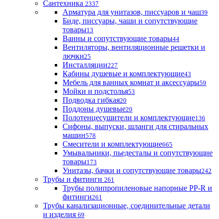
Сантехника
2337
Арматура для унитазов, писсуаров и чаш
39
Биде, писсуары, чаши и сопутствующие
товары
13
Ванны и сопутствующие товары
44
Вентиляторы, вентиляционные решетки и
лючки
25
Инсталляции
227
Кабины душевые и комплектующие
43
Мебель для ванных комнат и аксессуары
59
Мойки и подстолья
53
Подводка гибкая
20
Поддоны душевые
20
Полотенцесушители и комплектующие
136
Сифоны, выпуски, шланги для стиральных
машин
578
Смесители и комплектующие
665
Умывальники, пьедесталы и сопутствующие
товары
173
Унитазы, бачки и сопутствующие товары
242
Трубы и фитинги
261
Трубы полипропиленовые напорные PP-R и
фитинги
261
Трубы канализационные, соединительные детали
и изделия
69