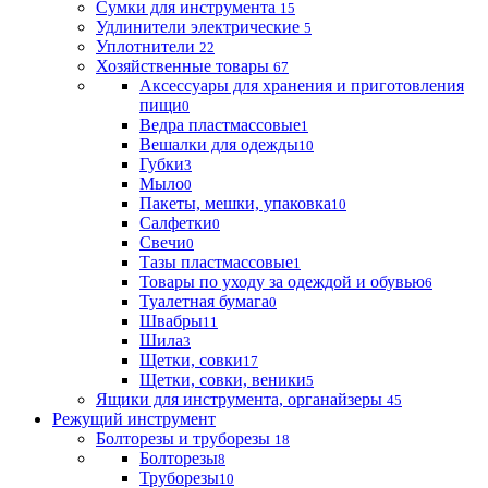
Сумки для инструмента
15
Удлинители электрические
5
Уплотнители
22
Хозяйственные товары
67
Аксессуары для хранения и приготовления
пищи
0
Ведра пластмассовые
1
Вешалки для одежды
10
Губки
3
Мыло
0
Пакеты, мешки, упаковка
10
Салфетки
0
Свечи
0
Тазы пластмассовые
1
Товары по уходу за одеждой и обувью
6
Туалетная бумага
0
Швабры
11
Шила
3
Щетки, совки
17
Щетки, совки, веники
5
Ящики для инструмента, органайзеры
45
Режущий инструмент
Болторезы и труборезы
18
Болторезы
8
Труборезы
10