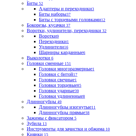
Биты
52
Адаптеры и переходники
3
Биты наборы
37
Биты с торцевыми головками
12
Бокорезы, кусачки
37
Воротки, удлинители, переходники
32
Воротки
9
Переходники
1
Удлинители
16
Шарниры карданные
6
Выколотки
6
Головки сменные
151
Головки многоразмерные
1
Головки с битой
17
Головки свечные
1
Головки торцевые
85
Головки ударные
39
Головки удлиненные
8
Длинногубцы
49
Длинногубцы изогнутые
11
Длинногубцы прямые
38
Зажимы с фиксатором
5
Зубила
13
Инструменты для зачистки и обжима
10
Киянки
15