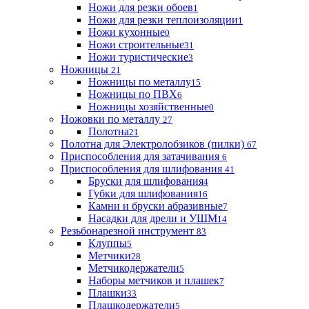
Ножи для резки обоев
1
Ножи для резки теплоизоляции
1
Ножи кухонные
0
Ножи строительные
31
Ножи туристические
3
Ножницы
21
Ножницы по металлу
15
Ножницы по ПВХ
6
Ножницы хозяйственные
0
Ножовки по металлу
27
Полотна
21
Полотна для Электролобзиков (пилки)
67
Приспособления для затачивания
6
Приспособления для шлифования
41
Бруски для шлифования
4
Губки для шлифования
16
Камни и бруски абразивные
7
Насадки для дрели и УШМ
14
Резьбонарезной инструмент
83
Клуппы
5
Метчики
28
Метчикодержатели
5
Наборы метчиков и плашек
7
Плашки
33
Плашкодержатели
5