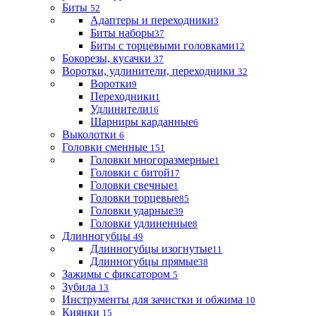
Биты
52
Адаптеры и переходники
3
Биты наборы
37
Биты с торцевыми головками
12
Бокорезы, кусачки
37
Воротки, удлинители, переходники
32
Воротки
9
Переходники
1
Удлинители
16
Шарниры карданные
6
Выколотки
6
Головки сменные
151
Головки многоразмерные
1
Головки с битой
17
Головки свечные
1
Головки торцевые
85
Головки ударные
39
Головки удлиненные
8
Длинногубцы
49
Длинногубцы изогнутые
11
Длинногубцы прямые
38
Зажимы с фиксатором
5
Зубила
13
Инструменты для зачистки и обжима
10
Киянки
15