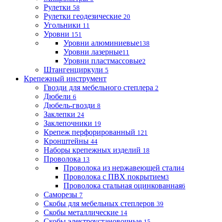
Рулетки
58
Рулетки геодезические
20
Угольники
11
Уровни
151
Уровни алюминиевые
138
Уровни лазерные
11
Уровни пластмассовые
2
Штангенциркули
5
Крепежный инструмент
Гвозди для мебельного степлера
2
Дюбели
6
Дюбель-гвозди
8
Заклепки
24
Заклепочники
19
Крепеж перфорированный
121
Кронштейны
44
Наборы крепежных изделий
18
Проволока
13
Проволока из нержавеющей стали
4
Проволока с ПВХ покрытием
3
Проволока стальная оцинкованная
6
Саморезы
7
Скобы для мебельных степлеров
39
Скобы металлические
14
Скобы электроустановочные
15