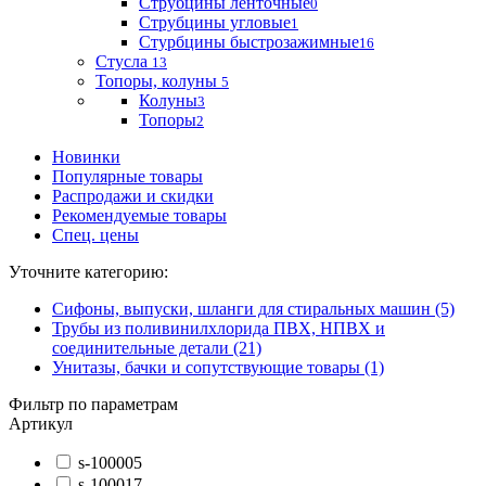
Струбцины ленточные
0
Струбцины угловые
1
Стурбцины быстрозажимные
16
Стусла
13
Топоры, колуны
5
Колуны
3
Топоры
2
Новинки
Популярные товары
Распродажи и скидки
Рекомендуемые товары
Спец. цены
Уточните категорию:
Сифоны, выпуски, шланги для стиральных машин (5)
Трубы из поливинилхлорида ПВХ, НПВХ и
соединительные детали (21)
Унитазы, бачки и сопутствующие товары (1)
Фильтр по параметрам
Артикул
s-100005
s-100017