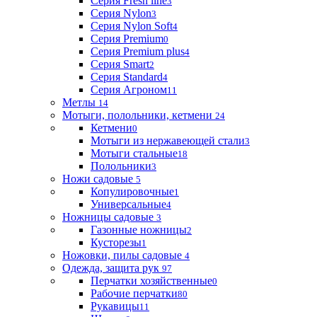
Серия Fresh line
3
Серия Nylon
3
Серия Nylon Soft
4
Серия Premium
0
Серия Premium plus
4
Серия Smart
2
Серия Standard
4
Серия Агроном
11
Метлы
14
Мотыги, полольники, кетмени
24
Кетмени
0
Мотыги из нержавеющей стали
3
Мотыги стальные
18
Полольники
3
Ножи садовые
5
Копулировочные
1
Универсальные
4
Ножницы садовые
3
Газонные ножницы
2
Кусторезы
1
Ножовки, пилы садовые
4
Одежда, защита рук
97
Перчатки хозяйственные
0
Рабочие перчатки
80
Рукавицы
11