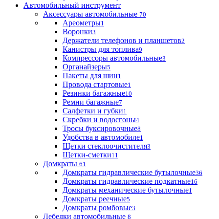
Автомобильный инструмент
Аксессуары автомобильные
70
Ареометры
1
Воронки
3
Держатели телефонов и планшетов
2
Канистры для топлива
9
Компрессоры автомобильные
3
Органайзеры
5
Пакеты для шин
1
Провода стартовые
1
Резинки багажные
10
Ремни багажные
7
Салфетки и губки
1
Скребки и водосгоны
4
Тросы буксировочные
8
Удобства в автомобиле
1
Щетки стеклоочистителя
3
Щетки-сметки
11
Домкраты
61
Домкраты гидравлические бутылочные
36
Домкраты гидравлические подкатные
16
Домкраты механические бутылочные
1
Домкраты реечные
5
Домкраты ромбовые
3
Лебедки автомобильные
8