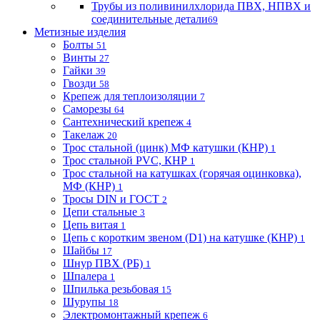
Трубы из поливинилхлорида ПВХ, НПВХ и
соединительные детали
69
Метизные изделия
Болты
51
Винты
27
Гайки
39
Гвозди
58
Крепеж для теплоизоляции
7
Саморезы
64
Сантехнический крепеж
4
Такелаж
20
Трос стальной (цинк) МФ катушки (КНР)
1
Трос стальной PVC, КНР
1
Трос стальной на катушках (горячая оцинковка),
МФ (КНР)
1
Тросы DIN и ГОСТ
2
Цепи стальные
3
Цепь витая
1
Цепь с коротким звеном (D1) на катушке (КНР)
1
Шайбы
17
Шнур ПВХ (РБ)
1
Шпалера
1
Шпилька резьбовая
15
Шурупы
18
Электромонтажный крепеж
6