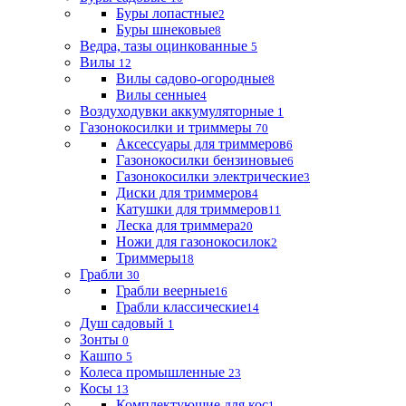
Буры лопастные
2
Буры шнековые
8
Ведра, тазы оцинкованные
5
Вилы
12
Вилы садово-огородные
8
Вилы сенные
4
Воздуходувки аккумуляторные
1
Газонокосилки и триммеры
70
Аксессуары для триммеров
6
Газонокосилки бензиновые
6
Газонокосилки электрические
3
Диски для триммеров
4
Катушки для триммеров
11
Леска для триммера
20
Ножи для газонокосилок
2
Триммеры
18
Грабли
30
Грабли веерные
16
Грабли классические
14
Душ садовый
1
Зонты
0
Кашпо
5
Колеса промышленные
23
Косы
13
Комплектующие для кос
1