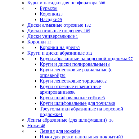
Буры и насадки для перфоратора
308
Буры
256
Коронки
23
Насадки
29
Диски алмазные отрезные
132
Диски пильные по дереву
109
Диски универсальные
1
Коронки
13
Коронки на дрель
9
Круги и диски абразивные
312
Круги абразивные на ворсовой подложке
77
Круги и диски полировальные
18
Круги лепестковые радиальные (с
оправкой)
30
Круги лепестковые торцевые
62
Круги отрезные и зачистные
армированные
86
Круги шлифовальные гибкие
8
Круги шлифовальные для точила
30
Треугольники абразивные на ворсовой
подложке
1
Ленты абразивные (для шлифмашин)
36
Ножи
48
Лезвия для ножей
9
Ножи для резки напольных покрытий
3