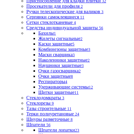
Приспособление для кладки плитки
32
Просекатели для профиля
2
Ручки телескопические для валиков
3
Серпянки самоклеящиеся
11
Сетки стеклотканевые
4
Средства индивидуальной защиты
56
Бахилы
1
Жилеты сигнальные
2
Каски защитные
5
Комбинезоны защитные
3
Маски сварщика
3
Наколенники защитные
2
Наушники защитные
3
Очки газосварщика
2
Очки защитные
8
Респираторы
4
Удерживающие системы
12
Щитки защитные
11
Стеклодомкраты
3
Стеклорезы
9
Тазы строительные
11
Терки полиуретановые
24
Шнуры разметочные
8
Шпатели
56
Шпатели лопатки
23