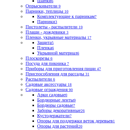
Шапки
6
Опрыскиватели
9
Парники, теплицы
10
Комплектующие к парникам
7
Парники
3
Пистолеты - распылители
19
Плащи - дождевики
3
Пленки, укрывные материалы
17
Защита
5
Пленка
6
Укрывной материал
6
Плоскорезы
6
Посуда для пикника
7
Приборы для приготовления пищи
47
Приспособления для рассады
31
Распылители
6
Садовые аксессуары
18
Садовые ограждения
90
Арки садовые
0
Бордюрные ленты
9
Бордюры садовые
7
Заборы декоративные
26
Кустодержатели
7
Опоры для поддержки веток деревьев
1
Опоры для растений
20