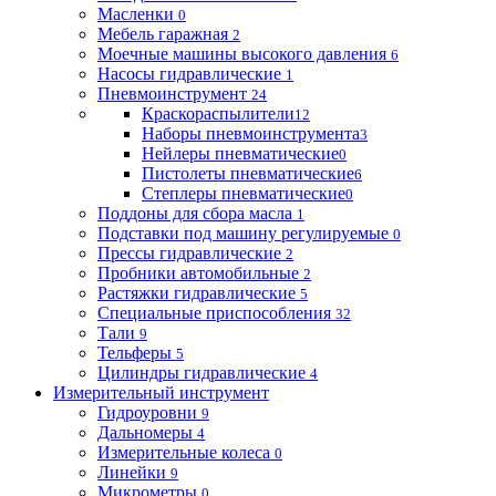
Масленки
0
Мебель гаражная
2
Моечные машины высокого давления
6
Насосы гидравлические
1
Пневмоинструмент
24
Краскораспылители
12
Наборы пневмоинструмента
3
Нейлеры пневматические
0
Пистолеты пневматические
6
Степлеры пневматические
0
Поддоны для сбора масла
1
Подставки под машину регулируемые
0
Прессы гидравлические
2
Пробники автомобильные
2
Растяжки гидравлические
5
Специальные приспособления
32
Тали
9
Тельферы
5
Цилиндры гидравлические
4
Измерительный инструмент
Гидроуровни
9
Дальномеры
4
Измерительные колеса
0
Линейки
9
Микрометры
0