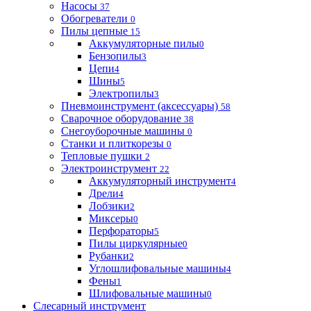
Насосы
37
Обогреватели
0
Пилы цепные
15
Аккумуляторные пилы
0
Бензопилы
3
Цепи
4
Шины
5
Электропилы
3
Пневмоинструмент (аксессуары)
58
Сварочное оборудование
38
Снегоуборочные машины
0
Станки и плиткорезы
0
Тепловые пушки
2
Электроинструмент
22
Аккумуляторный инструмент
4
Дрели
4
Лобзики
2
Миксеры
0
Перфораторы
5
Пилы циркулярные
0
Рубанки
2
Углошлифовальные машины
4
Фены
1
Шлифовальные машины
0
Слесарный инструмент