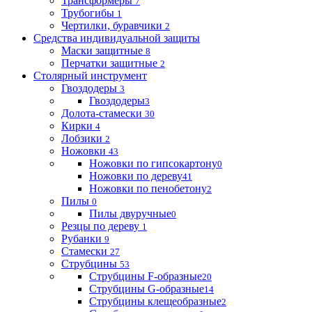
Трансформеры
7
Трубогибы
1
Чертилки, буравчики
2
Средства индивидуальной защиты
Маски защитные
8
Перчатки защитные
2
Столярный инструмент
Гвоздодеры
3
Гвоздодеры
3
Долота-стамески
30
Кирки
4
Лобзики
2
Ножовки
43
Ножовки по гипсокартону
0
Ножовки по дереву
41
Ножовки по пенобетону
2
Пилы
0
Пилы двуручные
0
Резцы по дереву
1
Рубанки
9
Стамески
27
Струбцины
53
Струбцины F-образные
20
Струбцины G-образные
14
Струбцины клещеобразные
2