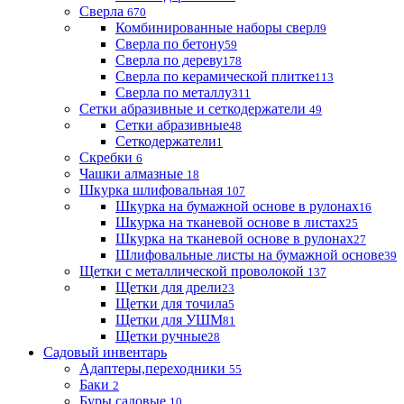
Сверла
670
Комбинированные наборы сверл
9
Сверла по бетону
59
Сверла по дереву
178
Сверла по керамической плитке
113
Сверла по металлу
311
Сетки абразивные и сеткодержатели
49
Сетки абразивные
48
Сеткодержатели
1
Скребки
6
Чашки алмазные
18
Шкурка шлифовальная
107
Шкурка на бумажной основе в рулонах
16
Шкурка на тканевой основе в листах
25
Шкурка на тканевой основе в рулонах
27
Шлифовальные листы на бумажной основе
39
Щетки с металлической проволокой
137
Щетки для дрели
23
Щетки для точила
5
Щетки для УШМ
81
Щетки ручные
28
Садовый инвентарь
Адаптеры,переходники
55
Баки
2
Буры садовые
10