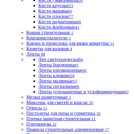
Кисти - макловицы
26
Кисти круглые
23
Кисти маховые
4
Кисти плоские
77
Кисти радиаторные
8
Кисти флейцевые
41
Ковши строительные
1
Краскораспылители
1
Крюки и проволока для вязки арматуры
11
Кюветы для валиков
4
Ленты
98
Лен сантехнический
4
Ленты бордюрные
1
Ленты изоляционные
41
Ленты клеящие
28
Ленты малярные
15
Ленты сигнальные
6
Ленты углозащитные и углоформирующие
3
Мелки разметочные
3
Миксеры для смесей и красок
26
Отвесы
11
Пистолеты для пены и герметика
16
Пленка защитная строительная
11
Плиткорезы
22
Правила строительные алюминиевые
17