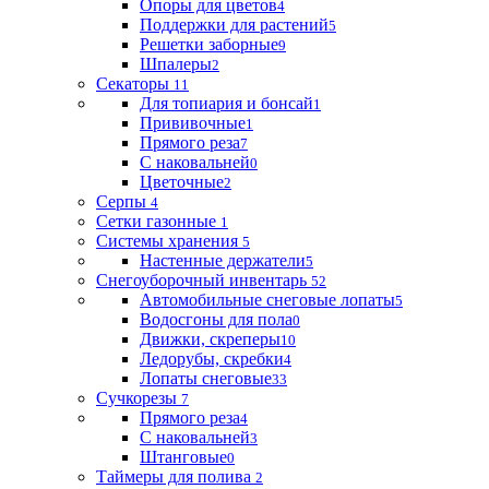
Опоры для цветов
4
Поддержки для растений
5
Решетки заборные
9
Шпалеры
2
Секаторы
11
Для топиария и бонсай
1
Прививочные
1
Прямого реза
7
С наковальней
0
Цветочные
2
Серпы
4
Сетки газонные
1
Системы хранения
5
Настенные держатели
5
Снегоуборочный инвентарь
52
Автомобильные снеговые лопаты
5
Водосгоны для пола
0
Движки, скреперы
10
Ледорубы, скребки
4
Лопаты снеговые
33
Сучкорезы
7
Прямого реза
4
С наковальней
3
Штанговые
0
Таймеры для полива
2