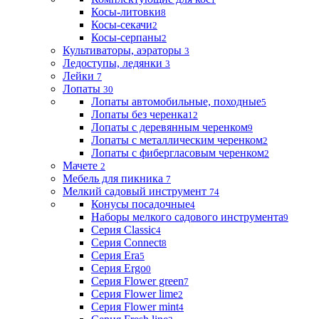
Косы-литовки
8
Косы-секачи
2
Косы-серпаны
2
Культиваторы, аэраторы
3
Ледоступы, ледянки
3
Лейки
7
Лопаты
30
Лопаты автомобильные, походные
5
Лопаты без черенка
12
Лопаты с деревянным черенком
9
Лопаты с металлическим черенком
2
Лопаты с фибергласовым черенком
2
Мачете
2
Мебель для пикника
7
Мелкий садовый инструмент
74
Конусы посадочные
4
Наборы мелкого садового инструмента
9
Серия Classic
4
Серия Connect
8
Серия Era
5
Серия Ergo
0
Серия Flower green
7
Серия Flower lime
2
Серия Flower mint
4