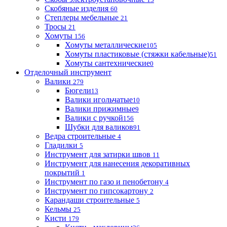
Скобяные изделия
60
Степлеры мебельные
21
Тросы
21
Хомуты
156
Хомуты металлические
105
Хомуты пластиковые (стяжки кабельные)
51
Хомуты сантехнические
0
Отделочный инструмент
Валики
279
Бюгели
13
Валики игольчатые
10
Валики прижимные
9
Валики с ручкой
156
Шубки для валиков
91
Ведра строительные
4
Гладилки
5
Инструмент для затирки швов
11
Инструмент для нанесения декоративных
покрытий
1
Инструмент по газо и пенобетону
4
Инструмент по гипсокартону
2
Карандаши строительные
5
Кельмы
25
Кисти
179