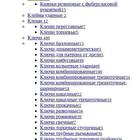
Киянки резиновые с фибергласовой
рукояткой
15
Клейма ударные
2
Клещи
12
Клещи переставные
7
Клещи торцевые
5
Ключи
480
Ключи баллонные
13
Ключи динамометрические
1
Ключи для патрона от дрели
5
Ключи имбусовые
49
Ключи кольцевые ударные
8
Ключи комбинированные
146
Ключи комбинированные трещоточные
34
Ключи комбинированные трещоточные,
шарнирные
18
Ключи накидные
22
Ключи накидные трещоточные
10
Ключи прокачные
2
Ключи разводные
34
Ключи рожковые
39
Ключи свечные
7
Ключи торцевые ступичные
1
Ключи трубные рычажные
30
Ключи трубчатые торцевые (наборы)
4