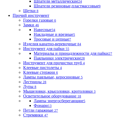
Шпатели металлические
24
Шпатели резиновые,пластмассовые
9
Щетки
8
Прочий инструмент
Горелки газовые
6
Замки
46
Навесные
34
Накладные и врезные
5
Тросовые и цепные
7
Изделия канатно-веревочные
84
Инструмент для пайки
55
Материалы и принадлежности для пайки
27
Паяльники электрические
28
Инструмент для прочистки труб
4
Клеевые пистолеты
4
Клеевые стержни
6
Лампы паяльные, керосиновые
5
Лестницы
28
Лупы
8
Мышеловки, крысоловки, кротоловки
3
Осветительное оборудование
18
Лампы энергосберегающие
5
Фонари
13
Петли гаражные
27
Стремянки
47