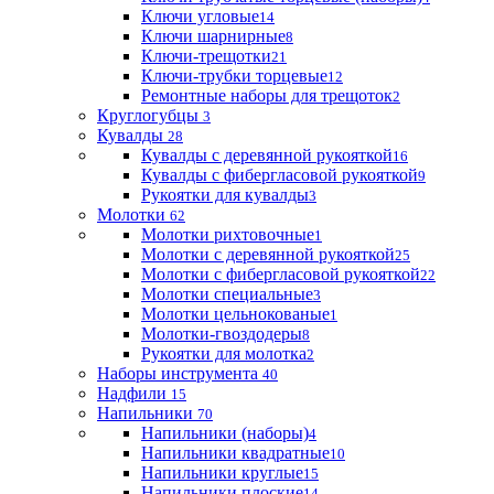
Ключи угловые
14
Ключи шарнирные
8
Ключи-трещотки
21
Ключи-трубки торцевые
12
Ремонтные наборы для трещоток
2
Круглогубцы
3
Кувалды
28
Кувалды с деревянной рукояткой
16
Кувалды с фибергласовой рукояткой
9
Рукоятки для кувалды
3
Молотки
62
Молотки рихтовочные
1
Молотки с деревянной рукояткой
25
Молотки с фибергласовой рукояткой
22
Молотки специальные
3
Молотки цельнокованые
1
Молотки-гвоздодеры
8
Рукоятки для молотка
2
Наборы инструмента
40
Надфили
15
Напильники
70
Напильники (наборы)
4
Напильники квадратные
10
Напильники круглые
15
Напильники плоские
14