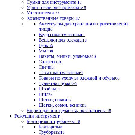
Сумки для инструмента
15
Удлинители электрические
5
Уплотнители
22
Хозяйственные товары
67
Аксессуары для хранения и приготовления
пищи
0
Ведра пластмассовые
1
Вешалки для одежды
10
Губки
3
Мыло
0
Пакеты, мешки, упаковка
10
Салфетки
0
Свечи
0
Тазы пластмассовые
1
Товары по уходу за одеждой и обувью
6
Туалетная бумага
0
Швабры
11
Шила
3
Щетки, совки
17
Щетки, совки, веники
5
Ящики для инструмента, органайзеры
45
Режущий инструмент
Болторезы и труборезы
18
Болторезы
8
Труборезы
10