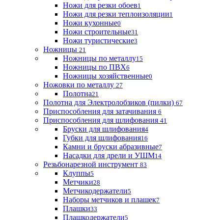
Ножи для резки обоев
1
Ножи для резки теплоизоляции
1
Ножи кухонные
0
Ножи строительные
31
Ножи туристические
3
Ножницы
21
Ножницы по металлу
15
Ножницы по ПВХ
6
Ножницы хозяйственные
0
Ножовки по металлу
27
Полотна
21
Полотна для Электролобзиков (пилки)
67
Приспособления для затачивания
6
Приспособления для шлифования
41
Бруски для шлифования
4
Губки для шлифования
16
Камни и бруски абразивные
7
Насадки для дрели и УШМ
14
Резьбонарезной инструмент
83
Клуппы
5
Метчики
28
Метчикодержатели
5
Наборы метчиков и плашек
7
Плашки
33
Плашкодержатели
5