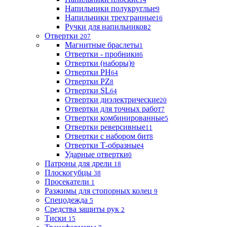
Напильники полукруглые
9
Напильники трехгранные
16
Ручки для напильников
2
Отвертки
207
Магнитные браслеты
1
Отвертки - пробники
6
Отвертки (наборы)
9
Отвертки PH
64
Отвертки PZ
8
Отвертки SL
64
Отвертки диэлектрические
20
Отвертки для точных работ
7
Отвертки комбинированные
5
Отвертки реверсивные
11
Отвертки с набором бит
8
Отвертки Т-образные
4
Ударные отвертки
0
Патроны для дрели
18
Плоскогубцы
38
Просекатели
1
Разжимы для стопорных колец
9
Спецодежда
5
Средства защиты рук
2
Тиски
15