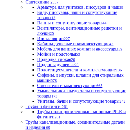
Сантехника
2337
Арматура для унитазов, писсуаров и чаш
39
Биде, писсуары, чаши и сопутствующие
товары
13
Ванны и сопутствующие товары
44
Вентиляторы, вентиляционные решетки и
лючки
25
Инсталляции
227
Кабины душевые и комплектующие
43
Мебель для ванных комнат и аксессуары
59
Мойки и подстолья
53
Подводка гибкая
20
Поддоны душевые
20
Полотенцесушители и комплектующие
136
Сифоны, выпуски, шланги для стиральных
машин
578
Смесители и комплектующие
665
Умывальники, пьедесталы и сопутствующие
товары
173
Унитазы, бачки и сопутствующие товары
242
Трубы и фитинги
261
Трубы полипропиленовые напорные PP-R и
фитинги
261
Трубы канализационные, соединительные детали
и изделия
69