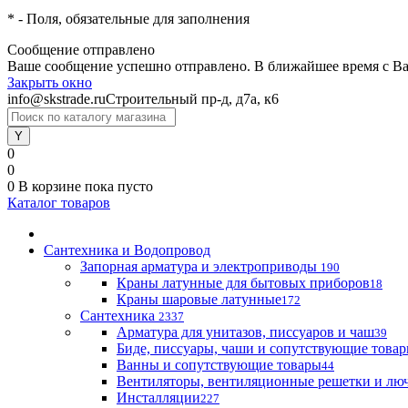
*
- Поля, обязательные для заполнения
Сообщение отправлено
Ваше сообщение успешно отправлено. В ближайшее время с Ва
Закрыть окно
info@skstrade.ru
Строительный пр-д, д7а, к6
0
0
0
В корзине
пока пусто
Каталог товаров
Сантехника и Водопровод
Запорная арматура и электроприводы
190
Краны латунные для бытовых приборов
18
Краны шаровые латунные
172
Сантехника
2337
Арматура для унитазов, писсуаров и чаш
39
Биде, писсуары, чаши и сопутствующие това
Ванны и сопутствующие товары
44
Вентиляторы, вентиляционные решетки и лю
Инсталляции
227