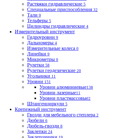
Растяжки гидравлические
5
Специальные приспособления
32
Тали
9
Тельферы
5
Цилиндры гидравлические
4
Измерительный инструмент
Гидроуровни
9
Дальномеры
4
Измерительные колеса
0
Линейки
9
Микрометры
0
Рулетки
58
Рулетки геодезические
20
Угольники
11
Уровни
151
Уровни алюминиевые
138
Уровни лазерные
11
Уровни пластмассовые
2
Штангенциркули
5
Крепежный инструмент
Гвозди для мебельного степлера
2
Дюбели
6
Дюбель-гвозди
8
Заклепки
24
Заклепочники
19