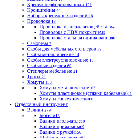
Крепеж перфорированный
121
Кронштейны
44
Наборы крепежных изделий
18
Проволока
13
Проволока из нержавеющей стали
4
Проволока с ПВХ покрытием
3
Проволока стальная оцинкованная
6
Саморезы
7
Скобы для мебельных степлеров
39
Скобы металлические
14
Скобы электроустановочные
15
Скобяные изделия
60
Степлеры мебельные
21
Тросы
21
Хомуты
156
Хомуты металлические
105
Хомуты пластиковые (стяжки кабельные)
51
Хомуты сантехнические
0
Отделочный инструмент
Валики
279
Бюгели
13
Валики игольчатые
10
Валики прижимные
9
Валики с ручкой
156
Шубки для валиков
91