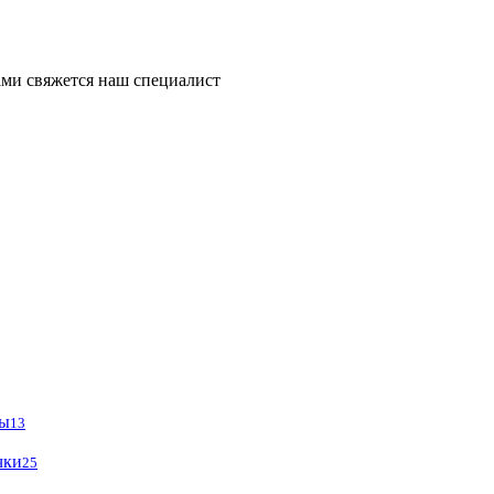
ми свяжется наш специалист
ры
13
чки
25