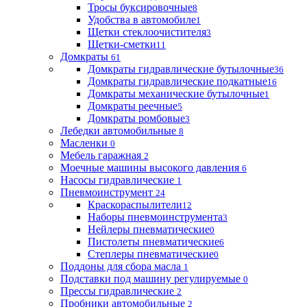
Тросы буксировочные
8
Удобства в автомобиле
1
Щетки стеклоочистителя
3
Щетки-сметки
11
Домкраты
61
Домкраты гидравлические бутылочные
36
Домкраты гидравлические подкатные
16
Домкраты механические бутылочные
1
Домкраты реечные
5
Домкраты ромбовые
3
Лебедки автомобильные
8
Масленки
0
Мебель гаражная
2
Моечные машины высокого давления
6
Насосы гидравлические
1
Пневмоинструмент
24
Краскораспылители
12
Наборы пневмоинструмента
3
Нейлеры пневматические
0
Пистолеты пневматические
6
Степлеры пневматические
0
Поддоны для сбора масла
1
Подставки под машину регулируемые
0
Прессы гидравлические
2
Пробники автомобильные
2