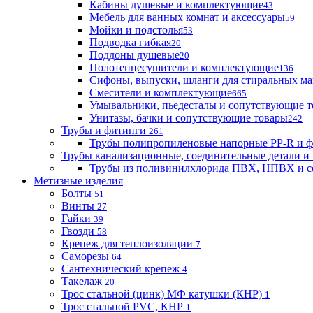
Кабины душевые и комплектующие
43
Мебель для ванных комнат и аксессуары
59
Мойки и подстолья
53
Подводка гибкая
20
Поддоны душевые
20
Полотенцесушители и комплектующие
136
Сифоны, выпуски, шланги для стиральных м
Смесители и комплектующие
665
Умывальники, пьедесталы и сопутствующие 
Унитазы, бачки и сопутствующие товары
242
Трубы и фитинги
261
Трубы полипропиленовые напорные PP-R и 
Трубы канализационные, соединительные детали и 
Трубы из поливинилхлорида ПВХ, НПВХ и с
Метизные изделия
Болты
51
Винты
27
Гайки
39
Гвозди
58
Крепеж для теплоизоляции
7
Саморезы
64
Сантехнический крепеж
4
Такелаж
20
Трос стальной (цинк) МФ катушки (КНР)
1
Трос стальной PVC, КНР
1