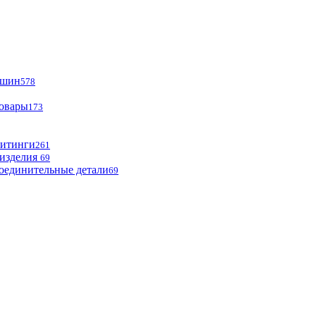
ашин
578
товары
173
фитинги
261
изделия
69
оединительные детали
69