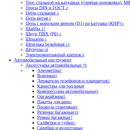
Трос стальной на катушках (горячая оцинковка), М
Тросы DIN и ГОСТ
2
Цепи стальные
3
Цепь витая
1
Цепь с коротким звеном (D1) на катушке (КНР)
1
Шайбы
17
Шнур ПВХ (РБ)
1
Шпалера
1
Шпилька резьбовая
15
Шурупы
18
Электромонтажный крепеж
6
Автомобильный инструмент
Аксессуары автомобильные
70
Ареометры
1
Воронки
3
Держатели телефонов и планшетов
2
Канистры для топлива
9
Компрессоры автомобильные
3
Органайзеры
5
Пакеты для шин
1
Провода стартовые
1
Резинки багажные
10
Ремни багажные
7
Салфетки и губки
1
Скребки и водосгоны
4