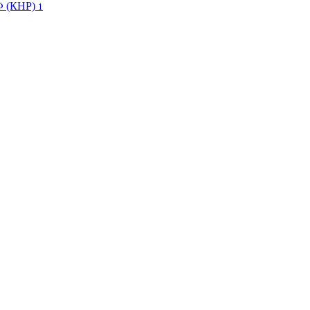
Ф (КНР)
1